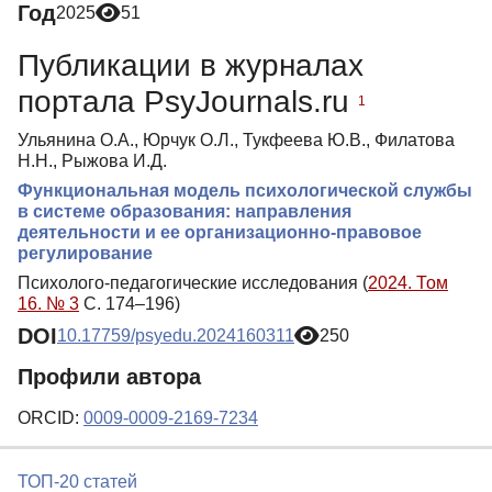
Год
2025
51
Публикации в журналах
портала PsyJournals.ru
1
Ульянина О.А., Юрчук О.Л., Тукфеева Ю.В., Филатова
Н.Н., Рыжова И.Д.
Функциональная модель психологической службы
в системе образования: направления
деятельности и ее организационно-правовое
регулирование
Психолого-педагогические исследования (
2024. Том
16. № 3
С. 174–196)
DOI
10.17759/psyedu.2024160311
250
Профили автора
ORCID:
0009-0009-2169-7234
ТОП-20 статей