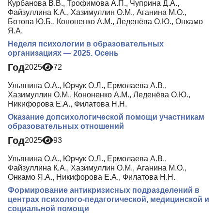
Курбанова В.В., Трофимова А.П., Чуприна Д.А.,
Файзуллина К.А., Хазимуллин О.М., Аганина М.О.,
Ботова Ю.Б., Кононенко А.М., Леденёва О.Ю., Онкамо
Я.А.
Неделя психологии в образовательных
организациях — 2025. Осень
Год
2025
72
Ульянина О.А., Юрчук О.Л., Ермолаева А.В.,
Хазимуллин О.М., Кононенко А.М., Леденёва О.Ю.,
Никифорова Е.А., Филатова Н.Н.
Оказание допсихологической помощи участникам
образовательных отношений
Год
2025
93
Ульянина О.А., Юрчук О.Л., Ермолаева А.В.,
Файзуллина К.А., Хазимуллин О.М., Аганина М.О.,
Онкамо Я.А., Никифорова Е.А., Филатова Н.Н.
Формирование антикризисных подразделений в
центрах психолого-педагогической, медицинской и
социальной помощи