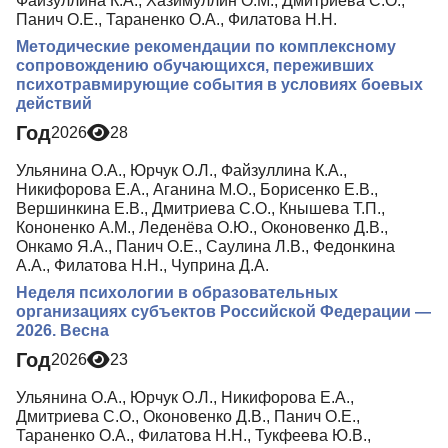
Файзуллина К.А., Хазимуллин О.М., Дмитриева С.О.,
Панич О.Е., Тараненко О.А., Филатова Н.Н.
Методические рекомендации по комплексному
сопровождению обучающихся, переживших
психотравмирующие события в условиях боевых
действий
Год
2026
28
Ульянина О.А., Юрчук О.Л., Файзуллина К.А.,
Никифорова Е.А., Аганина М.О., Борисенко Е.В.,
Вершинкина Е.В., Дмитриева С.О., Кнышева Т.П.,
Кононенко А.М., Леденёва О.Ю., Оконовенко Д.В.,
Онкамо Я.А., Панич О.Е., Саулина Л.В., Федонкина
А.А., Филатова Н.Н., Чуприна Д.А.
Неделя психологии в образовательных
организациях субъектов Российской Федерации —
2026. Весна
Год
2026
23
Ульянина О.А., Юрчук О.Л., Никифорова Е.А.,
Дмитриева С.О., Оконовенко Д.В., Панич О.Е.,
Тараненко О.А., Филатова Н.Н., Тукфеева Ю.В.,