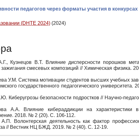
вности педагогов через форматы участия в конкурсах
азовании (DHTE 2024)
(2024)
ора
А.Г., Кузнецов В.Т. Влияние дисперсности порошков мет
 зажигания смесевых композиций // Химическая физика. 200
ева У.М. Система мотивации студентов высших учебных зав
мского государственного педагогического университета. 2
.Ю. Киберугрозы безопасности подростков // Научно-педаг
ова А.А. Влияние кибераддикции на характеристики 
ние. 2018. № 2 (20). С. 106-112.
р А.П. Волонтерская деятельность как фактор профессио
а // Вестник НЦ БЖД. 2019. № 2 (40). С. 12-19.