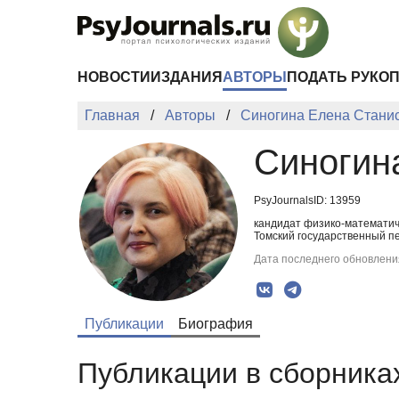
Перейти к основному содержанию
НОВОСТИ
ИЗДАНИЯ
АВТОРЫ
ПОДАТЬ РУКО
Главная
Авторы
Синогина Елена Стани
Синогин
PsyJournalsID: 13959
кандидат физико-математиче
Томский государственный пе
Дата последнего обновления
Публикации
Биография
Публикации в сборниках