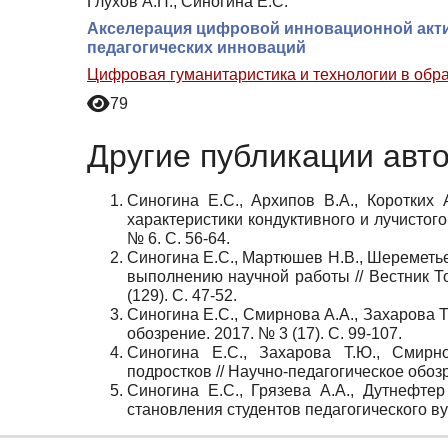
Глухов А.П., Синогина Е.С.
Акселерация цифровой инновационной акти
педагогических инноваций
Цифровая гуманитаристика и технологии в обр
79
Другие публикации авт
Синогина Е.С., Архипов В.А., Коротких 
характеристики кондуктивного и лучистого
№ 6. С. 56-64.
Синогина Е.С., Мартюшев Н.В., Шереметь
выполнению научной работы // Вестник То
(129). С. 47-52.
Синогина Е.С., Смирнова А.А., Захарова Т
обозрение. 2017. № 3 (17). С. 99-107.
Синогина Е.С., Захарова Т.Ю., Смирн
подростков // Научно-педагогическое обозре
Синогина Е.С., Грязева А.А., Дутнефте
становления студентов педагогического вуз