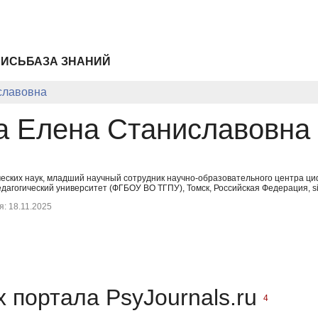
ПИСЬ
БАЗА ЗНАНИЙ
славовна
а Елена Станиславовна
ских наук, младший научный сотрудник научно-образовательного центра циф
дагогический университет (ФГБОУ ВО ТГПУ), Томск, Российская Федерация, s
: 18.11.2025
 портала PsyJournals.ru
4