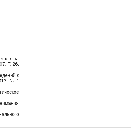
аллов на
7. Т. 26,
едений к
013. № 1
огическое
внимания
нального