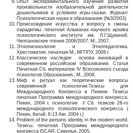
Опыт экспериментального изучения развития
произвольности изобразительной деятельности
дошкольников в условиях игры-сказки. Журнал:
Психологическая наука и образование (№3/2003)
Происхождение искусства: к вопросу о смены
парадигмы. печатная Альманах научного архива
психологического института им. Л.Г.Щукиной.
Челпановские чтения 2006/2007. М., 2007.
Этнописихология и Этнопедагогика.
Хрестоматия. печатная М., МГППУ, 2008 г.
Классическое наследие основа инноваций в
современном российском образовании. Статья
Печатная Сб. материалов IV Всесоюзного съезда
психологов Образования., М., 2008.
Миф и ритуал как теоретические вопросы
современной психологии.Тезисы для
Международного Конгресса в Пекине. Тезисы
печатная Программа международного конгресса,
Пекин, 2004 г. психологии // Сб. тезисов 28-го
международного психологического конгресса (
Пекин, Китай, 8-13 Авг. 2004 г.)
Problem of the persons identity in the modern world.
Тезисы. печатная Программа международного
конгресса ISCAR, Севилья, 2005.