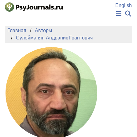
Перейти к основному содержанию
English
НОВОСТИ
Главная
Авторы
ИЗДАНИЯ
Сулейманян Андраник Грантович
АВТОРЫ
ПОДАТЬ РУКОПИСЬ
БАЗА ЗНАНИЙ
КЛЮЧЕВЫЕ СЛОВА
Регистрация
Вход