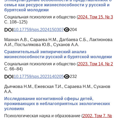
семье как ресурсе жизнеспособности у русской и
бурятской молодежи
Социальная психология и общество (
2024. Том 15. № 3
С. 108–125)
DOI
10.17759/sps.2024150307
204
Махнач А.В., Сараева Н.М., Дагбаева С.Б., Лактионова
А.И., Постылякова Ю.В., Суханов А.А.
Сравнительный эмпирический анализ
жизнеспособности русской и бурятской молодежи
Социальная психология и общество (
2023. Том 14. № 2
С. 66–84)
DOI
10.17759/sps.2023140205
232
Дьячкова Н.М., Ежевская Т.И., Сараева Н.М., Суханов
А.А.
Исследование когнитивной сферы детей,
проживающих в неблагоприятных экологических
условиях
Психологическая наука и образование (
2002. Том 7. №