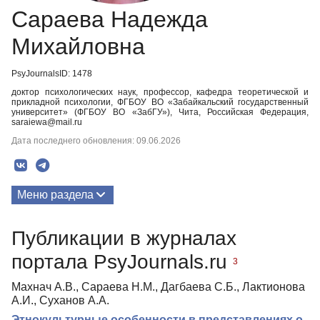
Сараева Надежда
Михайловна
PsyJournalsID: 1478
доктор психологических наук, профессор, кафедра теоретической и
прикладной психологии, ФГБОУ ВО «Забайкальский государственный
университет» (ФГБОУ ВО «ЗабГУ»), Чита, Российская Федерация,
saraiewa@mail.ru
Дата последнего обновления: 09.06.2026
Меню раздела
Публикации
Публикации в журналах
Биография
портала PsyJournals.ru
3
Махнач А.В., Сараева Н.М., Дагбаева С.Б., Лактионова
А.И., Суханов А.А.
Этнокультурные особенности в представлениях о