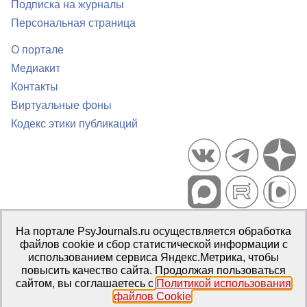
Подписка на журналы
Персональная страница
О портале
Медиакит
Контакты
Виртуальные фоны
Кодекс этики публикаций
Портал психологических изданий PsyJournals.ru, 2007–2026
На портале PsyJournals.ru осуществляется обработка
Правила использования материалов
файлов cookie и сбор статистической информации с
Свидетельство регистрации СМИ
Эл № ФС77-66447 от 14 июля
использованием сервиса Яндекс.Метрика, чтобы
2016 г.
повысить качество сайта. Продолжая пользоваться
сайтом, вы соглашаетесь с
Политикой использования
Издатель:
ФГБОУ ВО МГППУ
файлов Cookie
.