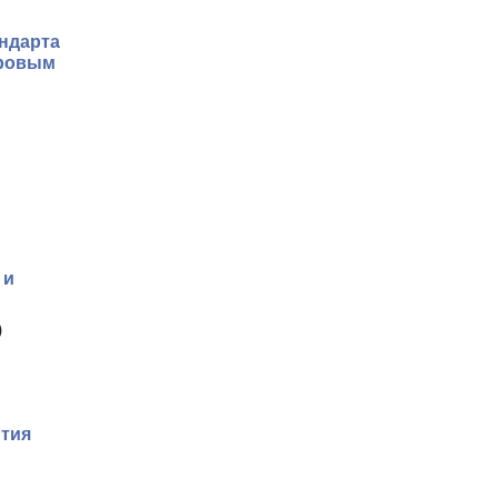
ндарта
дровым
 и
)
ития