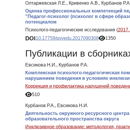
Олтаржевская Л.Е., Кривенко А.В., Курбанов Р.А
Оценка профессиональных компетенций пед
"Педагог-психолог (психолог в сфере обра
потенциалом
Психолого-педагогические исследования (
2017.
DOI
10.17759/psyedu.2017090308
1350
Публикации в сборниках
Евсикова Н.И., Курбанов Р.А.
Комплексная психолого-педагогическая по
нарушением поведения в условиях инклюзи
Коррекция и профилактика нарушений поведени
510
Курбанов Р.А., Евсикова Н.И.
Деятельность окружного ресурсного центр
образовательного пространства округа
Инклюзивное образование: методология, практи