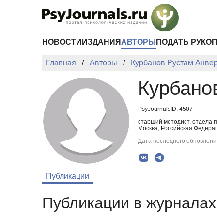
Перейти к основному содержанию
НОВОСТИ
ИЗДАНИЯ
АВТОРЫ
ПОДАТЬ РУКО
Главная
Авторы
Курбанов Рустам Анве
Курбано
PsyJournalsID: 4507
старший методист, отдела п
Москва, Российская Федера
Дата последнего обновления
Публикации
Публикации в журналах 