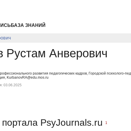
ПИСЬ
БАЗА ЗНАНИЙ
рович
в Рустам Анверович
рофессионального развития педагогических кадров, Городской психолого-пе
ция, KurbanovRA@edu.mos.ru
: 03.06.2025
портала PsyJournals.ru
1