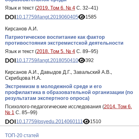
Язык и текст (
2019. Том 6. № 4
С. 32–41)
DOI
10.17759/langt.2019060405
1585
Кирсанов А.И.
Патриотическое воспитание как фактор
противостояния экстремистской деятельности
Язык и текст (
2018. Том 5. № 4
С. 89–95)
DOI
10.17759/langt.2018050410
392
Кирсанов А.И., Давыдов Д.Г., Завальский А.В.,
Скрибцова Н.А.
Экстремизм в молодежной среде и его
профилактика в образовательной организации (по
результатам экспертного опроса)
Психолого-педагогические исследования (
2014. Том 6.
№ 1
С. 85–99)
DOI
10.17759/psyedu.2014060111
1510
ТОП-20 статей