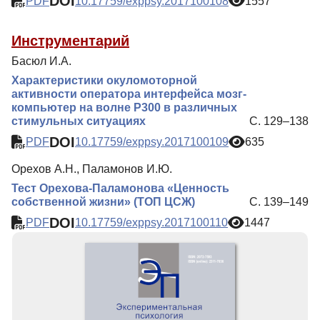
DOI
PDF
10.17759/exppsy.2017100108
1557
Инструментарий
Басюл И.А.
Характеристики окуломоторной
активности оператора интерфейса мозг-
компьютер на волне P300 в различных
стимульных ситуациях
С. 129–138
DOI
PDF
10.17759/exppsy.2017100109
635
Орехов А.Н., Паламонов И.Ю.
Тест Орехова-Паламонова «Ценность
собственной жизни» (ТОП ЦСЖ)
С. 139–149
DOI
PDF
10.17759/exppsy.2017100110
1447