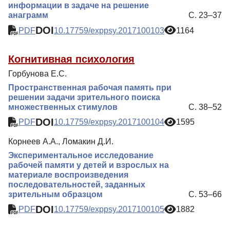
информации в задаче на решение
анаграмм
С. 23–37
DOI
PDF
10.17759/exppsy.2017100103
1164
Когнитивная психология
Горбунова Е.С.
Пространственная рабочая память при
решении задачи зрительного поиска
множественных стимулов
С. 38–52
DOI
PDF
10.17759/exppsy.2017100104
1595
Корнеев А.А., Ломакин Д.И.
Экспериментальное исследование
рабочей памяти у детей и взрослых на
материале воспроизведения
последовательностей, заданных
зрительным образцом
С. 53–66
DOI
PDF
10.17759/exppsy.2017100105
1882