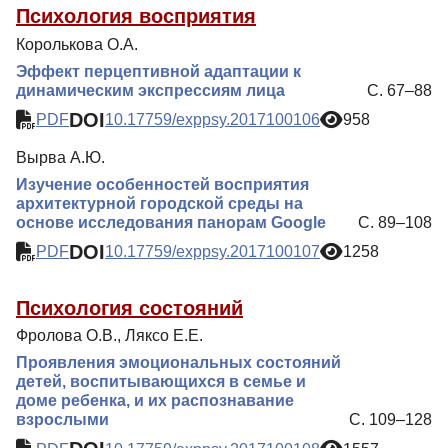
Психология восприятия
Королькова О.А.
Эффект перцептивной адаптации к
динамическим экспрессиям лица
С. 67–88
DOI
PDF
10.17759/exppsy.2017100106
958
Вырва А.Ю.
Изучение особенностей восприятия
архитектурной городской среды на
основе исследования панорам Google
С. 89–108
DOI
PDF
10.17759/exppsy.2017100107
1258
Психология состояний
Фролова О.В., Ляксо Е.Е.
Проявления эмоциональных состояний
детей, воспитывающихся в семье и
доме ребенка, и их распознавание
взрослыми
С. 109–128