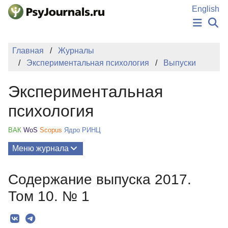
Перейти к основному содержанию
English
НОВОСТИ
Главная
Журналы
ИЗДАНИЯ
Экспериментальная психология
Выпуски
АВТОРЫ
ПОДАТЬ РУКОПИСЬ
Экспериментальная
БАЗА ЗНАНИЙ
КЛЮЧЕВЫЕ СЛОВА
психология
Регистрация
Вход
ВАК
WoS
Scopus
Ядро РИНЦ
Меню журнала
Выпуски
Содержание выпуска 2017.
О Журнале
Том 10. № 1
Миссия
Редколлегия