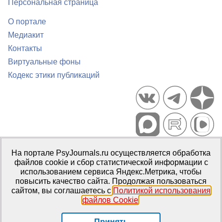
Персональная страница
О портале
Медиакит
Контакты
Виртуальные фоны
Кодекс этики публикаций
Портал психологических изданий PsyJournals.ru, 2007–2026
На портале PsyJournals.ru осуществляется обработка
Правила использования материалов
файлов cookie и сбор статистической информации с
Свидетельство регистрации СМИ
Эл № ФС77-66447 от 14 июля
использованием сервиса Яндекс.Метрика, чтобы
2016 г.
повысить качество сайта. Продолжая пользоваться
сайтом, вы соглашаетесь с
Политикой использования
Издатель:
ФГБОУ ВО МГППУ
файлов Cookie
.
Репозиторий открытого доступа
Принять