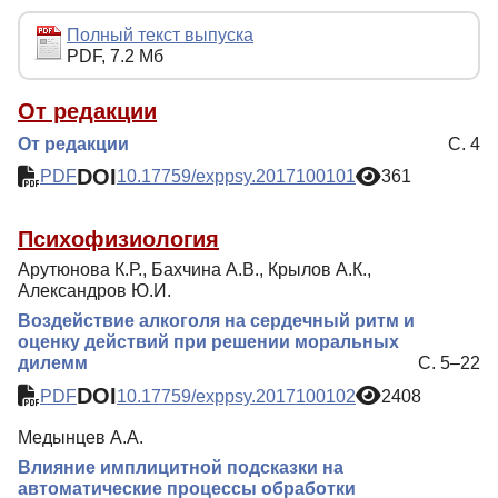
Редакционная политика
Полный текст выпуска
PDF, 7.2 Мб
Индексирование
Для авторов
От редакции
От редакции
С. 4
Рубрики
DOI
PDF
10.17759/exppsy.2017100101
361
Препринты
Подписка
Психофизиология
Контакты
Арутюнова К.Р., Бахчина А.В., Крылов А.К.,
Александров Ю.И.
Воздействие алкоголя на сердечный ритм и
оценку действий при решении моральных
дилемм
С. 5–22
DOI
PDF
10.17759/exppsy.2017100102
2408
Медынцев А.А.
Влияние имплицитной подсказки на
автоматические процессы обработки