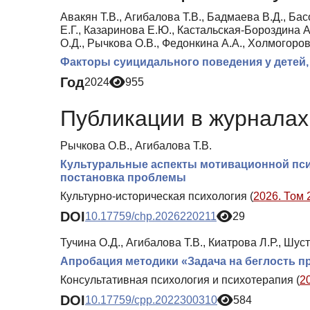
Авакян Т.В., Агибалова Т.В., Бадмаева В.Д., Ба
Е.Г., Казаринова Е.Ю., Кастальская-Бороздина А
О.Д., Рычкова О.В., Федонкина А.А., Холмогоров
Факторы суицидального поведения у детей
Год
2024
955
Публикации в журналах 
Рычкова О.В., Агибалова Т.В.
Культуральные аспекты мотивационной пси
постановка проблемы
Культурно-историческая психология (
2026. Том 
DOI
10.17759/chp.2026220211
29
Тучина О.Д., Агибалова Т.В., Киатрова Л.Р., Шус
Апробация методики «Задача на беглость 
Консультативная психология и психотерапия (
2
DOI
10.17759/cpp.2022300310
584