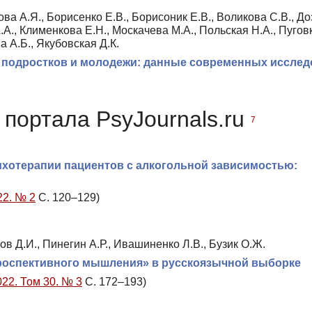
сова А.Я., Борисенко Е.В., Борисоник Е.В., Воликова С.В., Д
.А., Клименкова Е.Н., Москачева М.А., Польская Н.А., Пугов
а А.Б., Якубовская Д.К.
, подростков и молодежи: данные современных иссле
портала PsyJournals.ru
7
хотерапии пациентов с алкогольной зависимостью:
22. № 2
С. 120–129)
тов Д.И., Пинегин А.Р., Ивашиненко Л.В., Бузик О.Ж.
проспективного мышления» в русскоязычной выборке
022. Том 30. № 3
С. 172–193)