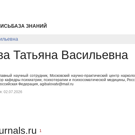
ПИСЬ
БАЗА ЗНАНИЙ
сильевна
ва Татьяна Васильевна
главный научный сотрудник, Московский научно-практический центр нарко
ор кафедры психиатрии, психотерапии и психосоматической медицины, Рос
оссийская Федерация, agibalovatv@mail.ru
: 02.07.2026
urnals.ru
1