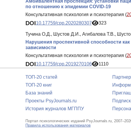
Амбивалентная проспекция: установки пац
по отношению к эпидемии COVID-19
Консультативная психология и психотерапия (
2
DOI
10.17759/cpp.2020280307
323
Тучина О.Д., Шустов Д.И., Агибалова Т.В., Шусто
Нарушения проспективной способности как
зависимости
Консультативная психология и психотерапия (
2
DOI
10.17759/cpp.2019270106
1110
ТОП-20 статей
Партнер
ТОП-20 книг
Информа
База знаний
Приглаш
Проекты PsyJournals.ru
Подписк
История журналов МГППУ
Персона
Портал психологических изданий PsyJournals.ru, 2007–202
Правила использования материалов