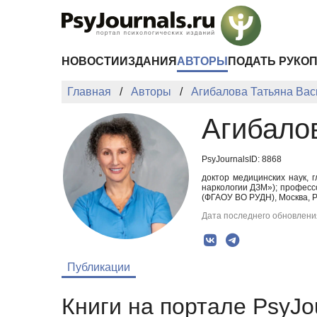
Перейти к основному содержанию
НОВОСТИ
ИЗДАНИЯ
АВТОРЫ
ПОДАТЬ РУКО
Главная
Авторы
Агибалова Татьяна Ва
Агибало
PsyJournalsID: 8868
доктор медицинских наук, 
наркологии ДЗМ»); професс
(ФГАОУ ВО РУДН), Москва, Р
Дата последнего обновления
Публикации
Книги на портале PsyJo