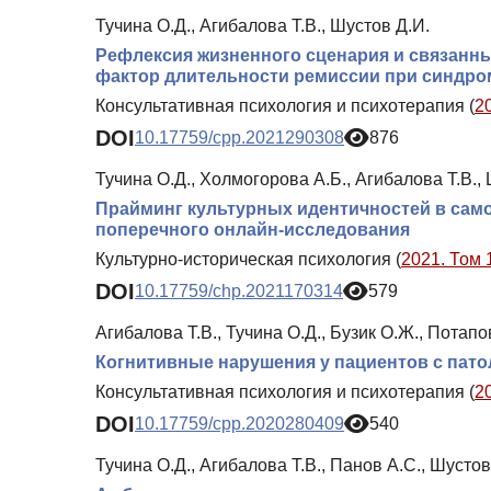
Тучина О.Д., Агибалова Т.В., Шустов Д.И.
Рефлексия жизненного сценария и связанны
фактор длительности ремиссии при синдром
Консультативная психология и психотерапия (
2
DOI
10.17759/cpp.2021290308
876
Тучина О.Д., Холмогорова А.Б., Агибалова Т.В.,
Прайминг культурных идентичностей в сам
поперечного онлайн-исследования
Культурно-историческая психология (
2021. Том 
DOI
10.17759/chp.2021170314
579
Агибалова Т.В., Тучина О.Д., Бузик О.Ж., Потапов
Когнитивные нарушения у пациентов с пато
Консультативная психология и психотерапия (
2
DOI
10.17759/cpp.2020280409
540
Тучина О.Д., Агибалова Т.В., Панов А.С., Шустов