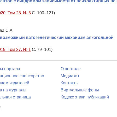
иентов с синдромом зависимости от психоактивных ве
020. Том 28. № 3
С. 100–121)
ва С.А.
 возможный патогенетический механизм алкогольной
019. Том 27. № 1
С. 79–101)
ы портала
О портале
ционное спонсорство
Медиакит
аем издателей
Контакты
а на журналы
Виртуальные фоны
льная страница
Кодекс этики публикаций
6