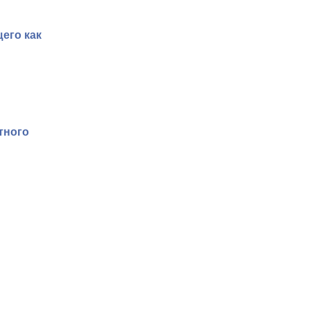
его как
тного