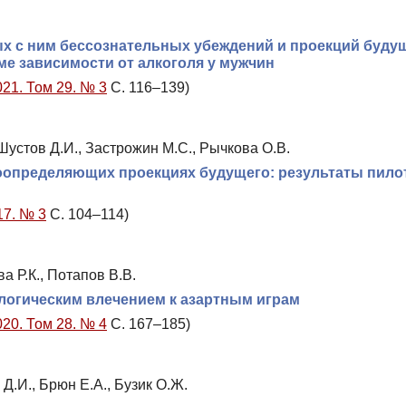
х с ним бессознательных убеждений и проекций будущ
е зависимости от алкоголя у мужчин
021. Том 29. № 3
С. 116–139)
 Шустов Д.И., Застрожин М.С., Рычкова О.В.
оопределяющих проекциях будущего: результаты пило
17. № 3
С. 104–114)
а Р.К., Потапов В.В.
логическим влечением к азартным играм
020. Том 28. № 4
С. 167–185)
 Д.И., Брюн Е.А., Бузик О.Ж.