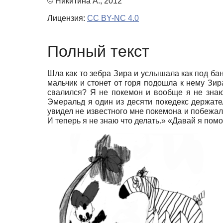
© Никитина А., 2012
Лицензия:
CC BY-NC 4.0
Полный текст
Шла как то зебра Зира и услышала как под ба
мальчик и стонет от горя подошла к нему Зир
свалился? Я не покемон и вообще я не знаю
Эмеральд я один из десяти покедекс держате
увидел не известного мне покемона и побежал 
И теперь я не знаю что делать.» «Давай я помо