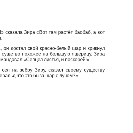
» сказала Зира «Вот там растёт баобаб, а вот
.
а, он достал свой красно-белый шар и крикнул
ое сущетво похожее на большую ящерицу. Зира
омандовал «Сепцел листья, и поскорей!»
 сел на зебру Зиру, сказал своему существу
еральд что это быза шар с лучом?»