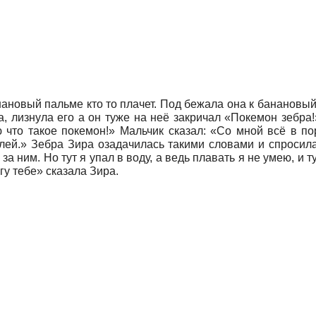
нановый пальме кто то плачет. Под бежала она к банановый
а, лизнула его а он туже на неё закричал «Покемон зебра
 что такое покемон!» Мальчик сказал: «Со мной всё в по
лей.» Зебра Зира озадачилась такими словами и спросила
за ним. Но тут я упал в воду, а ведь плавать я не умею, и 
гу тебе» сказала Зира.