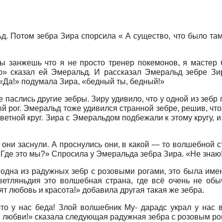
. Потом зебра Зира спорсила « А существо, что было там 
ы занжешь что я не просто тренер покемонов, я мастер 
ню» сказал ей Эмеральд. И рассказал Эмеральд зебре Зи
«Да!» подумала Зира, «бедный ты, бедный!»
 паслись другие зебры. Зиру удивило, что у одной из зебр п
ый рог. Эмеральд тоже удивился странной зебре, решив, чт
ветной круг. Зира с Эмеральдом подбежали к этому кругу, и
 они заснули. А проснулись они, в какой — то волшебной 
«Где это мы?» Спросила у Эмеральда зебра Зира. «Не знаю
одна из радужных зебр с розовыми рогами, это была имен
етляньдия это волшебная страна, где всё очень не обычн
т любовь и красота!» добавила другая такая же зебра.
то у нас беда! Злой волшебник Му- дарадс украл у нас 
 любви!» сказала следующая радужная зебра с розовым ро