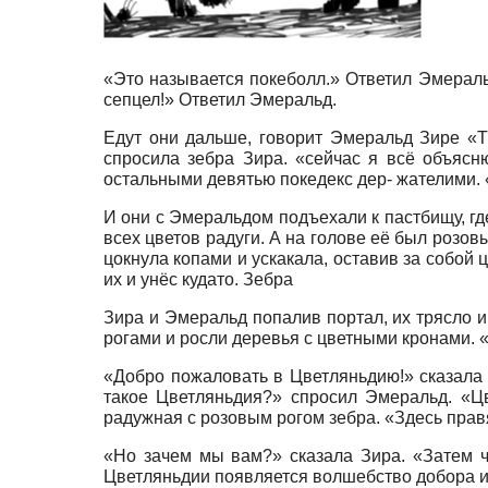
«Это называется покеболл.» Ответил Эмеральд
сепцел!» Ответил Эмеральд.
Едут они дальше, говорит Эмеральд Зире «Т
спросила зебра Зира. «сейчас я всё объяс
остальными девятью покедекс дер- жателими. 
И они с Эмеральдом подъехали к пастбищу, где
всех цветов радуги. А на голове её был розов
цокнула копами и ускакала, оставив за собой ц
их и унёс кудато. Зебра
Зира и Эмеральд попалив портал, их трясло и
рогами и росли деревья с цветными кронами. 
«Добро пожаловать в Цветляньдию!» сказала 
такое Цветляньдия?» спросил Эмеральд. «Цв
радужная с розовым рогом зебра. «Здесь правя
«Но зачем мы вам?» сказала Зира. «Затем ч
Цветляньдии появляется волшебство добора и