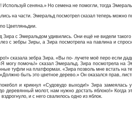
! Используй сеняна.» Но семена не помогли, тогда Эмераль
ались на части. Эмеральд посмотрел сказал теперь можно п
 по Цветляньдии.
пад Зира с Эмеральдом удивились. Они ещё не видели тако
лез с зебры Зиры, а Зира посмотрела на павлина и спро
!» сказала зебра Зира. «Вы по- лучете моё перо если дад
Я могу помочь!» сказал Эмеральд. Зира посмотрела на Эм
нные туфли на платформах. «Зира позволь мне встать на те
«Должно быть это цветное дерево.» Он оказался прав, лист
покебол и крикнул «Судовудо выходи!» Зира замеялась у
о деревянный молот, нам нужно достать яблоко!» Когда э
 вздрогнуло, и с него свалилось одно из яблок.