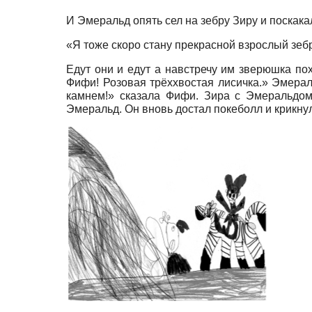
И Эмеральд опять сел на зебру Зиру и поскака
«Я тоже скоро стану прекрасной взрослый зебр
Едут они и едут а навстречу им зверюшка пох
Фифи! Розовая трёххвостая лисичка.» Эмерал
камнем!» сказала Фифи. Зира с Эмеральдом
Эмеральд. Он вновь достал покеболл и крикну