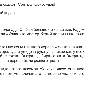
д сказал «Сеп- цел фокус удар!»
ойти дальше.
го водопада. Он был большой и красивый. Радом
сила «Извините мистер белый павлин можно ли
ите мне семя цветного дерево!» сказал павлин.
еральда и увидела руки у не такие как у всех
бя!» сказал Эмеральд. Зира легла, а Эмеральд
ья на дереве были розного цвета.
видев этого покемон «Хахаха какое странное
тот покемон сделал это на дерево упало много