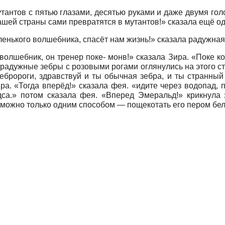
утантов с пятью глазами, десятью руками и даже двумя го
нашей страны сами превратятся в мутантов!» сказала ещё од
ленького волшебника, спасёт нам жизнь!» сказала радужная
е волшебник, он тренер поке- монв!» сказала Зира. «Поке 
да радужные зебры с розовыми рогами
оглянулись на этого с
бро­роги, здравствуй и ты обычная зебра, и ты странный
ра. «Тогда вперёд!» сказала фея. «идите через водопад, 
дса.» потом сказала фея. «Вперед Эмеральд!» крикнула 
можно только одним способом — пощекотать его пером бел