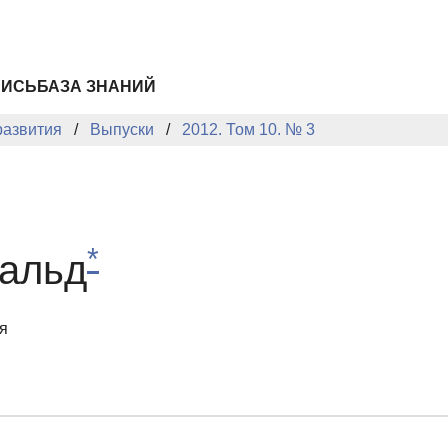
ПИСЬ
БАЗА ЗНАНИЙ
развития
Выпуски
2012. Том 10. № 3
*
ральд
я