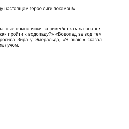
уду настоящем герое лиги покемон!»
расные помпончики. «привет!» сказала она « я
как пройти к водопаду?» «Водопад за вод тем
росила Зира у Эмеральда, «Я знаю!» сказал
ра лучом.