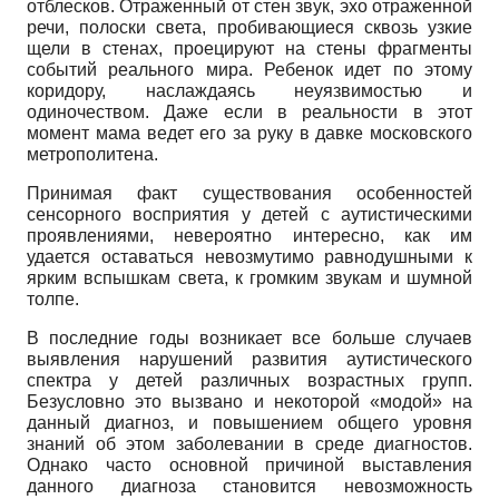
отблесков. Отраженный от стен звук, эхо отраженной
речи, полоски света, пробивающиеся сквозь узкие
щели в стенах, проецируют на стены фрагменты
событий реального мира. Ребенок идет по этому
коридору, наслаждаясь неуязвимостью и
одиночеством. Даже если в реальности в этот
момент мама ведет его за руку в давке московского
метрополитена.
Принимая факт существования особенностей
сенсорного восприятия у детей с аутистическими
проявлениями, невероятно интересно, как им
удается оставаться невозмутимо равнодушными к
ярким вспышкам света, к громким звукам и шумной
толпе.
В последние годы возникает все больше случаев
выявления нарушений развития аутистического
спектра у детей различных возрастных групп.
Безусловно это вызвано и некоторой «модой» на
данный диагноз, и повышением общего уровня
знаний об этом заболевании в среде диагностов.
Однако часто основной причиной выставления
данного диагноза становится невозможность