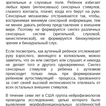
зрительные и слуховые поля. Ребенок избегает
любых ярких (интенсивных) сенсорных стимулов,
глазного контакта, плачет, когда его берут на руки.
Сенсорные механизмы отстраиваются так, чтобы,
воспринимая минимум сенсорной информации, тем
не менее давать ребенку представление о внешнем
мире. Поэтому не формируется синтез различных
сенсорных систем (зрительной, слуховой,
кинестетической), не формируется бинокулярное
зрение и бинауральный слух.
Если посмотреть, как аутичный ребенок отслеживает
руку взрослого, звенящего в колокольчик, можно
заметить, что он или смотрит, или слушает, и никогда
не делает того и другого одновременно. Синтез
сенсорных стимулов у ребенка с аутизмом
происходит только лишь при формировании
ребенком аутостимуля­ций - процесса, призванного
за счет своей высокой интенсивности отвлекать от
всех остальных внешних стимулов.
В течение семи лет в США группа нейрофизиологов
проводила исследование, целью которого было
выявление морфо­функциональных особенностей