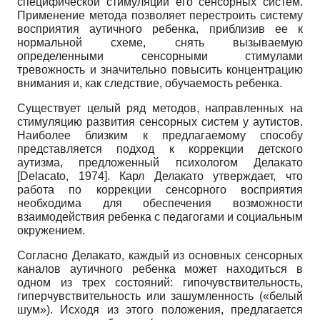
специфической стимуляции его сенсорных систем.
Применение метода позволяет перестроить систему
восприятия аутичного ребенка, приблизив ее к
нормальной схеме, снять вызываемую
определенными сенсорными стимулами
тревожность и значительно повысить концентрацию
внимания и, как следствие, обучаемость ребенка.
Существует целый ряд методов, направленных на
стимуляцию развития сенсорных систем у аутистов.
Наиболее близким к предлагаемому способу
представляется подход к коррекции детского
аутизма, предложенный психологом Делакато
[
Delacato, 1974
]
. Карл Делакато утверждает, что
работа по коррекции сенсорного восприятия
необходима для обеспечения возможности
взаимодействия ребенка с педагогами и социальным
окружением.
Согласно Делакато, каждый из основных сенсорных
каналов аутичного ребенка может находиться в
одном из трех состояний: гипочувствительность,
гипер­чувствительность или зашумленность («белый
шум»). Исходя из этого положения, предлагается