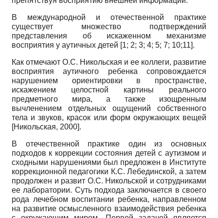
препятствуя восприятию внешней информации.
В международной и отечественной практике
существует множество подтверждений
представления об искаженном механизме
восприятия у аутичных детей [1; 2; 3; 4; 5; 7; 10;11].
Как отмечают О.С. Никольская и ее коллеги, развитие
восприятия аутичного ребенка сопровождается
нарушением ориентировки в пространстве,
искажением целостной картины реального
предметного мира, а также изощренным
вычленением отдельных ощущений собственного
тела и звуков, красок или форм окружающих вещей
[
Никольская, 2000
]
.
В отечественной практике один из основных
подходов к коррекции состояния детей с аутизмом и
сходными нарушениями был предложен в Институте
коррекционной педагогики К.С. Лебединской, а затем
продолжен и развит О.С. Никольской и сотрудниками
ее лаборатории. Суть подхода заключается в своего
рода лечебном воспитании ребенка, направленном
на развитие осмысленного взаимодействия ребенка
с окружающим миром. Первой задачей является