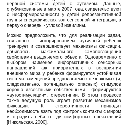
нервной системы детей с аутизмом. Данные,
опубликованные в марте 2007 года, свидетельствуют
о несформированности у детей репрезентативной
группы специфических зон сенсорной интеграции, в
первую очередь, - угловой извилины.
Можно предположить, что для реализации задач,
связанных с игнорированием, аутичный ребенок
тренирует и совершенствует механизмы фиксации,
добиваясь максимального самопоглощения
свойствами выделяемого объекта. Одновременно с
выбором наименее информативных сенсорных
направлений как приоритетных в восприятии
внешнего мира у ребенка формируется устойчивая
система замещений предполагаемых незнакомых (и,
следовательно, потенциально опасных) стимулов
хорошо известными собственными - формируются
«аутости­муляции», стереотипии. В этом процессе
также ведущую роль играет развитие механизмов
фиксации. К стереотипности приводит
необходимость взять под контроль контакты с миром
и оградить себя от дискомфортных впечатлений
[
Никольская, 2000
]
.