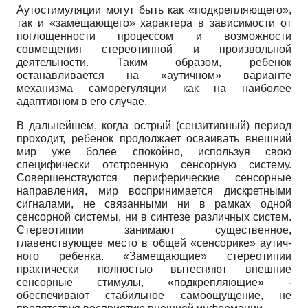
Аутостимуляции могут быть как «подкрепляющего»,
так и «замещающего» характера в зависимости от
поглощенно­сти процессом и возможности
совмещения стереотипной и произвольной
деятельности. Таким образом, ребенок
останавливается на «аутичном» варианте
механизма саморегуляции как на наиболее
адаптивном в его случае.
В дальнейшем, когда острый (сензи­тивный) период
проходит, ребенок продолжает осваивать внешний
мир уже более спокойно, используя свою
специфически отстроенную сенсорную систему.
Совершенствуются периферические сенсорные
направления, мир воспринимается дискретными
сигналами, не связанными ни в рамках одной
сенсорной системы, ни в синтезе различных систем.
Стереоти­пии занимают существенное,
главенствующее место в общей «сенсорике» аутич­
ного ребенка. «Замещающие» стереоти­пии
практически полностью вытесняют внешние
сенсорные стимулы, «подкрепляющие» -
обеспечивают стабильное самоощущение, не