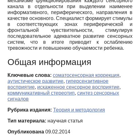
механизме функционирования каждого сенсорного
канала в отдельности при выделении наименее
информативного, периферического, направления в
качестве основного. Специалист формирует стимулы
в соответствующих зонах периферической и
фронтальной чувствительности, стимулируя
последовательное адекватное развитие сенсорных
систем, что в итоге приводит к ослаблению
тревожности и повышению обучаемости ребенка.
Общая информация
Ключевые слова:
соматосенсорная коррекция
,
аутистическое развитие
,
гиперсензитивное
восприятие
,
искаженное сенсорное восприятие
,
коммуникативный стереотип
,
синтез сенсорных
сигналов
Рубрика издания:
Теория и методология
Тип материала:
научная статья
Опубликована
09.02.2014