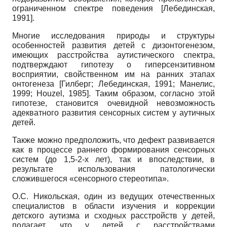
ограниченном спектре поведения
[
Лебединская,
1991
]
.
Многие исследования природы и структуры
особенностей развития детей с дизонтогенезом,
имеющих расстройства аутистического спектра,
подтверждают гипотезу о гиперсензитивном
восприятии, свойственном им на ранних этапах
онтогенеза
[
Гилберг
;
Лебединская, 1991
;
Манелис,
1999
;
Houzel, 1985
]
. Таким образом, согласно этой
гипотезе, становится очевидной невозможность
адекватного развития сенсорных систем у аутичных
детей.
Также можно предположить, что дефект развивается
как в процессе раннего формирования сенсорных
систем (до 1,5-2-х лет), так и впоследствии, в
результате использования патологически
сложившегося «сенсорного стереотипа».
О.С. Никольская, один из ведущих отечественных
специалистов в области изучения и коррекции
детского аутизма и сходных расстройств у детей,
полагает, что у детей с расстройствами