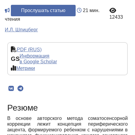
Прослушать статью
21 мин.
12433
чтения
И.Л. Шпицберг
PDF (RUS)
Информация
GS
в Google Scholar
Метрики
Резюме
В основе авторского метода соматосенсорной
коррекции лежит концепция периферического
акцента, формируемого ребенком с нарушениями в