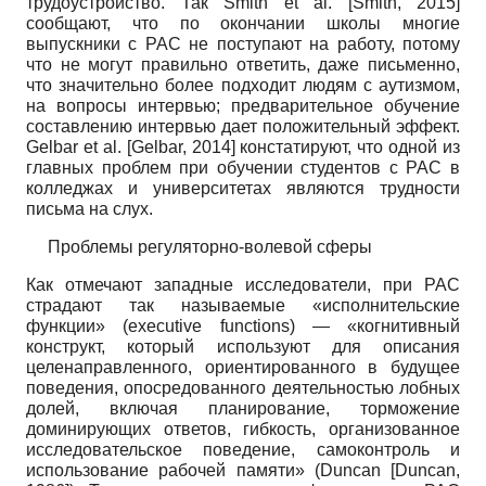
трудоустройство. Так
Smith et al.
[
Smith, 2015
]
сообщают, что по окончании школы многие
выпускники с РАС не поступают на работу, потому
что не могут правильно ответить, даже письменно,
что значительно более подходит людям с аутизмом,
на вопросы интервью; предварительное обучение
составлению интервью дает положительный эффект.
Gelbar et al.
[
Gelbar, 2014
]
констатируют, что одной из
главных проблем при обучении студентов с РАС в
колледжах и университетах являются трудности
письма на слух.
Проблемы регуляторно-волевой сферы
Как отмечают западные исследователи, при РАС
страдают так называемые «исполнительские
функции»
(
executive
functions
)
— «когнитивный
конструкт, который используют для описания
целенаправленного, ориентированного в будущее
поведения, опосредованного деятельностью лобных
долей, включая планирование, торможение
доминирующих ответов, гибкость, организованное
исследовательское поведение, самоконтроль и
использование рабочей памяти»
(
Duncan
[
Duncan,