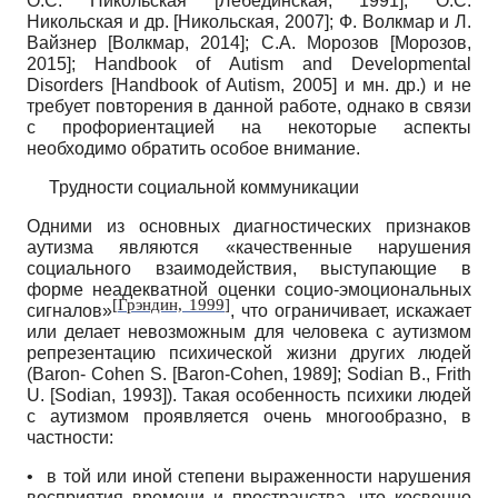
О.С. Никольская
[
Лебединская, 1991
]
; О.С.
Никольская и др.
[
Никольская, 2007
]
; Ф. Волкмар и Л.
Вайзнер
[
Волкмар, 2014
]
; С.А. Морозов
[
Морозов,
2015
]
;
Handbook of Autism and Developmental
Disorders
[
Handbook of Autism, 2005
]
и мн. др.) и не
требует повторения в данной работе, однако в связи
с профориентацией на некоторые аспекты
необходимо обратить особое внимание.
Трудности социальной коммуникации
Одними из основных диагностических признаков
аутизма являются «качественные нарушения
социального взаимодействия, выступающие в
форме неадекватной оценки социо-эмоциональных
[
Грэндин, 1999
]
сигналов»
, что ограничивает, искажает
или делает невозможным для человека с аутизмом
репрезентацию психической жизни других людей
(
Baron
-
Cohen
S
.
[
Baron-Cohen, 1989
]
;
Sodian
B
.,
Frith
U
.
[
Sodian, 1993
]
). Такая особенность психики людей
с аутизмом проявляется очень многообразно, в
частности:
•
в той или иной степени выраженности нарушения
восприятия времени и пространства, что косвенно