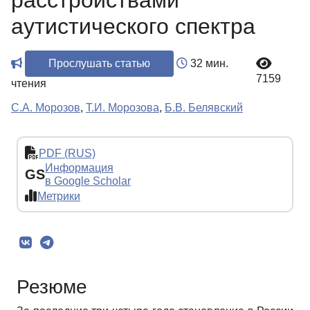
расстройствами
аутистического спектра
Прослушать статью
32 мин.
7159
чтения
С.А. Морозов
,
Т.И. Морозова
,
Б.В. Белявский
PDF (RUS)
Информация
GS
в Google Scholar
Метрики
Резюме