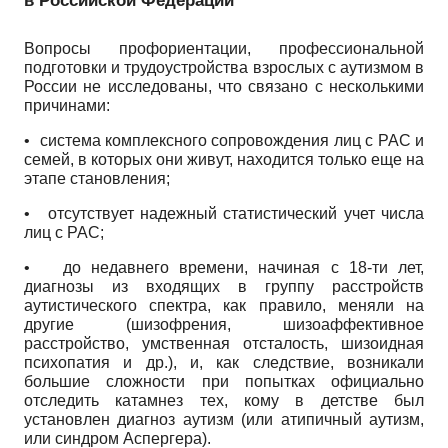
в Российской
Федерации
Вопросы профориентации, профессиональной
подготовки и трудоустройства взрослых с аутизмом в
России не исследованы, что связано с несколькими
причинами:
•
система комплексного сопровождения лиц с РАС и
семей, в которых они живут, находится только еще на
этапе становления;
•
отсутствует надежный статистический учет числа
лиц с РАС;
•
до недавнего времени, начиная с 18-ти лет,
диагнозы из входящих в группу расстройств
аутистического спектра, как правило, меняли на
другие (шизофрения, шизоаффективное
расстройство, умственная отсталость, шизоидная
психопатия и др.), и, как следствие, возникали
большие сложности при попытках официально
отследить катамнез тех, кому в детстве был
установлен диагноз аутизм (или атипичный аутизм,
или синдром Аспергера).