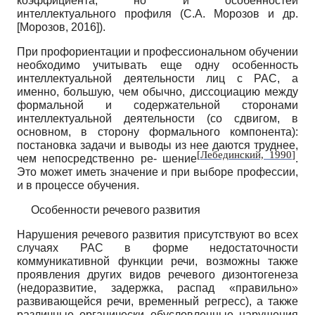
коэффициента, но и особенностей
интеллектуального профиля (С.А. Морозов и др.
[
Морозов, 2016
]
).
При профориентации и профессиональном обучении
необходимо учитывать еще одну особенность
интеллектуальной деятельности лиц с РАС, а
именно, большую, чем обычно, диссоциацию между
формальной и содержательной сторонами
интеллектуальной деятельности (со сдвигом, в
основном, в сторону формального компонента):
постановка задачи и выводы из нее даются труднее,
[
Лебединский, 1990
]
чем непосредственно ре- шение
.
Это может иметь значение и при выборе профессии,
и в процессе обучения.
Особенности речевого развития
Нарушения речевого развития присутствуют во всех
случаях РАС в форме недостаточности
коммуникативной функции речи, возможны также
проявления других видов речевого дизонтогенеза
(недоразвитие, задержка, распад «правильно»
развивающейся речи, временный регресс), а также
различные органически обусловленные нарушения