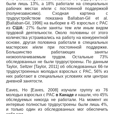
были лишь 13%, а 18% работали на специальных
рабочих местах и/или с постоянной поддержкой
(полунезависимо). Сходная картина с
трудоустройством показана
Ballaban-Gil et al.
[
Ballaban-Gil, 1996
]
на выборке в 45 взрослых с РАС
из
США
: 27% были заняты тем или иным видом
трудовой деятельности. Около половины от этого
количества устраивались на работу на конкурентной
основе, другая половина работали в специальных
мастерских и/или при постоянной поддержке.
Большинство работающих заняты
низкооплачиваемым трудом. Остальные 73%
обследованных не были трудоустроены. По данным
Taylor
,
Seltzer
[
Taylor, 2011
]
об обследованных 66-ти
трудоустроенных молодых взрослых с РАС, 56% из
них работают в специальных условиях или центрах
дневной занятости.
Eaves
,
Ho
[
Eaves, 2008
]
изучали группу из 76
молодых взрослых с РАС
в Канаде
и нашли, что 45%
обследуемых никогда не работали. На момент их
интервью полностью трудоустроены были лишь 4%,
и только один из обследованных мог обеспечить