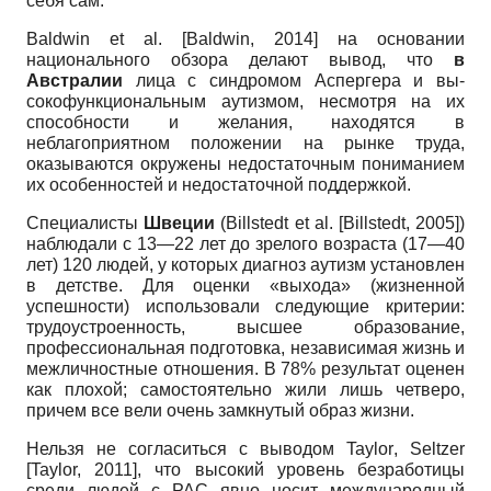
себя сам.
Baldwin et al.
[
Baldwin, 2014
]
на основании
национального обзора делают вывод, что
в
Австралии
лица с синдромом Аспергера и вы­
сокофункциональным аутизмом, несмотря на их
способности и желания, находятся в
неблагоприятном положении на рынке труда,
оказываются окружены недостаточным пониманием
их особенностей и недостаточной поддержкой.
Специалисты
Швеции
(
Billstedt
et
al
.
[
Billstedt, 2005
]
)
наблюдали с 13—22 лет до зрелого возраста (17—40
лет) 120 людей, у которых диагноз аутизм установлен
в детстве. Для оценки «выхода» (жизненной
успешности) использовали следующие критерии:
трудоустроенность, высшее образование,
профессиональная подготовка, независимая жизнь и
межличностные отношения. В 78% результат оценен
как плохой; самостоятельно жили лишь четверо,
причем все вели очень замкнутый образ жизни.
Нельзя не согласиться с выводом
Taylor
,
Seltzer
[
Taylor, 2011
]
, что высокий уровень безработицы
среди людей с РАС явно носит международный