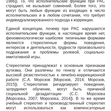
1986
]
). То, что исполнительские функции при РАС
страдают, не вызывает сомнений. Более того, это
могут быть любые функции из входящих в число
исполнительских и в любом сочетании, что требует
индивидуализированного подхода к коррекции.
Единой концепции, почему при РАС нарушаются
исполнительские функции, в настоящее время нет,
феноменологически наиболее типичными формами
являются стереотипные формы поведения,
интересов и деятельности, трудности произвольного
подражания и проблемы ролевой, социально-
имитативной игры.
Стереотипии принадлежат к основным признакам
аутизма. Они различны по генезу и отличаются
высокой резистентностью к лечебно-коррекционной
работе (С.А. Морозов
[
Морозов, 2014
;
Морозов,
2015
]
). Стереотипии ригидизируют поведение,
затрудняют обучение, могут быть причиной
социальной дезадапта­ции (С.С. Морозова
[
Морозова, 2007
;
Морозова, 2014
]
). В то же время
учебный стереотип и производственный стереотип
могут использоваться как компенсаторные