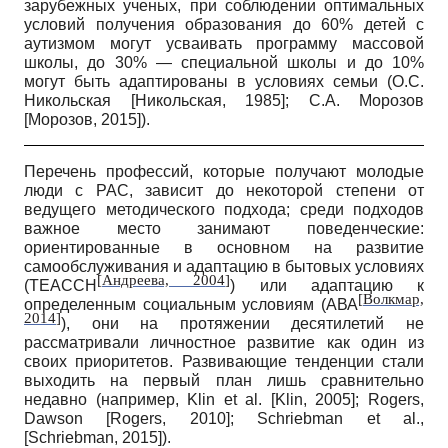
зарубежных ученых, при соблюдении оптимальных
условий получения образования до 60% детей с
аутизмом могут усваивать программу массовой
школы, до 30% — специальной школы и до 10%
могут быть адаптированы в условиях семьи (О.С.
Никольская
[
Никольская, 1985
]
; С.А. Морозов
[
Морозов, 2015
]
).
Перечень профессий, которые получают молодые
люди с РАС, зависит до некоторой степени от
ведущего методического подхода; среди подходов
важное место занимают поведенческие:
ориентированные в основном на развитие
самообслуживания и адаптацию в бытовых условиях
[
Андреева, 2004
]
(ТЕАССН
) или адаптацию к
[
Волкмар,
определенным социальным условиям (АВА
2014
]
), они на протяжении десятилетий не
рассматривали личностное развитие как один из
своих приоритетов. Развивающие тенденции стали
выходить на первый план лишь сравнительно
недавно (например,
Klin
et
al
.
[
Klin, 2005
]
;
Rogers,
Dawson
[
Rogers, 2010
]
;
Schriebman et al.,
[
Schriebman, 2015
]
).