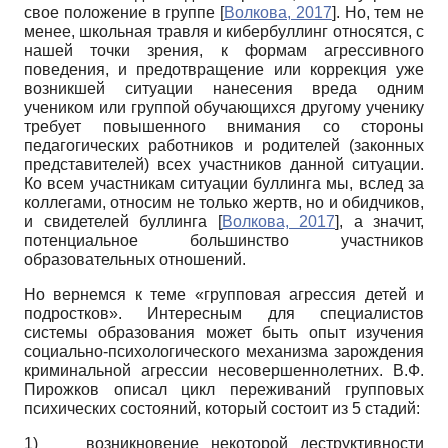
свое положение в группе
[
Волкова, 2017
]
. Но, тем не
менее, школьная травля и кибербуллинг относятся, с
нашей точки зрения, к формам агрессивного
поведения, и предотвращение или коррекция уже
возникшей ситуации нанесения вреда одним
учеником или группой обучающихся другому ученику
требует повышенного внимания со стороны
педагогических работников и родителей (законных
представителей) всех участников данной ситуации.
Ко всем участникам ситуации буллинга мы, вслед за
коллегами, относим не только жертв, но и обидчиков,
и свидетелей буллинга
[
Волкова, 2017
]
, а значит,
потенциальное большинство участников
образовательных отношений.
Но вернемся к теме «групповая агрессия детей и
подростков». Интересным для специалистов
системы образования может быть опыт изучения
социально-психологического механизма зарождения
криминальной агрессии несовершеннолетних. В.Ф.
Пирожков описал цикл переживаний групповых
психических состояний, который состоит из 5 стадий:
1)
возникновение некоторой деструктивности