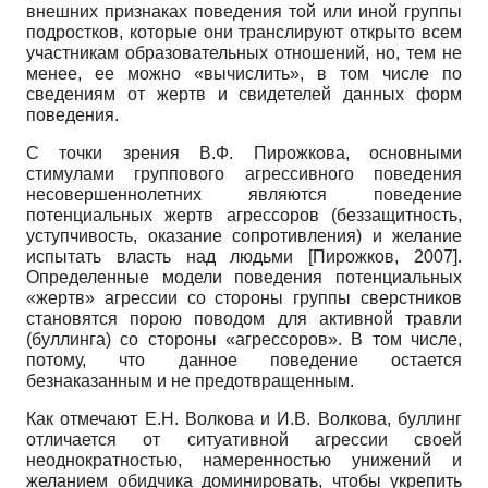
внешних признаках поведения той или иной группы
подростков, которые они транслируют открыто всем
участникам образовательных отношений, но, тем не
менее, ее можно «вычислить», в том числе по
сведениям от жертв и свидетелей данных форм
поведения.
С точки зрения В.Ф. Пирожкова, основными
стимулами группового агрессивного поведения
несовершеннолетних являются поведение
потенциальных жертв агрессоров (беззащитность,
уступчивость, оказание сопротивления) и желание
испытать власть над людьми
[
Пирожков, 2007
]
.
Определенные модели поведения потенциальных
«жертв» агрессии со стороны группы сверстников
становятся порою поводом для активной травли
(бул­линга) со стороны «агрессоров». В том числе,
потому, что данное поведение остается
безнаказанным и не предотвращенным.
Как отмечают Е.Н. Волкова и И.В. Волкова, буллинг
отличается от ситуативной агрессии своей
неоднократностью, намеренностью унижений и
желанием обидчика доминировать, чтобы укрепить