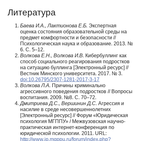
Литература
Баева И.А., Лактионова Е.Б.
Экспертная
оценка состояния образовательной среды на
предмет комфортности и безопасности //
Психологическая наука и образование. 2013. №
6. С. 5–12.
Волкова Е.Н., Волкова И.В.
Кибербуллинг как
способ социального реагирования подростков
на ситуацию буллинга [Электронный ресурс] //
Вестник Минского университета. 2017. № 3.
doi:10.26795/2307-1281-2017-3-17
Волкова Л.А.
Причины криминально
агрессивного поведения подростков // Вопросы
воспитания. 2009. №8. С. 70–72.
Дмитриева Д.С., Вершинин Д.С.
Агрессия и
насилие в среде несовершеннолетних
[Электронный ресурс] // Форум «Юридическая
психология МГППУ» / Межвузовская научно-
практическая интернет-конференция по
юридической психологии. 2011. URL:
http://www.jp.mgppu.ru/forum/index.php?