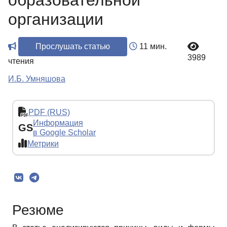
образовательной
организации
Прослушать статью
11 мин.
3989
чтения
И.Б. Умняшова
PDF (RUS)
Информация
GS
в Google Scholar
Метрики
Резюме