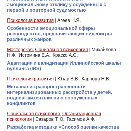
эмоциональному отклику у осужденных с
первой и повторной судимостью
Психология развития
|
Агеев Н.Я.
Особенности эмоциональной сферы
респондентов, предпочитающих видеоигры
различных жанров
Мастерская
,
Социальная психология
|
Михайлова
Н.Ф., Истомина Е.А., Краско А.С.
Адаптация и валидизация Иллинойсской шкалы
буллинга (IBS)
Психология развития
|
Юзар В.В., Карпова Н.В.
Метаанализ распространенности
интернализированных расстройств у детей,
подвергшихся влиянию вооруженных
конфликтов
Социальная психология
,
Организационная
психология
|
Базаров Т.Ю., Гасимов А.Ф.
Разработка методики «Способ оценки качества