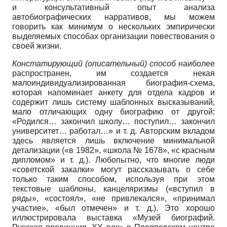
и консультативный опыт анализа
автобиографических нарративов, мы можем
говорить как минимум о нескольких эмпирически
выделяемых способах организации повествования о
своей жизни.
Констатирующий (описательный) способ
наиболее
распространен, им создается некая
малоиндивидуализированная биография-схема,
которая напоминает анкету для отдела кадров и
содержит лишь систему шаблонных высказываний,
мало отличающих одну биографию от другой:
«Родился… закончил школу… поступил… закончил
университет… работал…» и т. д. Авторским вкладом
здесь является лишь включение минимальной
детализации («в 1982», «школа № 1678», «с красным
дипломом» и т. д.). Любопытно, что многие люди
«советской закалки» могут рассказывать о себе
только таким способом, используя при этом
текстовые шаблоны, канцеляризмы («вступил в
ряды», «состоял», «не привлекался», «принимал
участие», «был отмечен» и т. д.). Это хорошо
иллюстрировала выставка «Музей биографий.