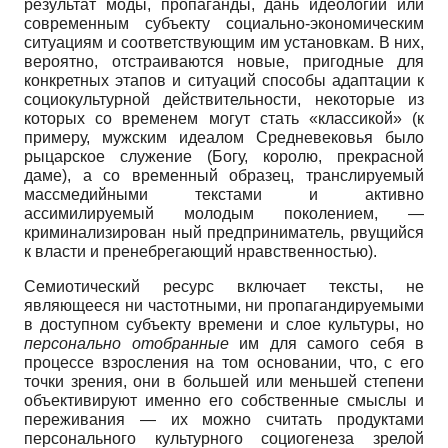
результат моды, пропаганды, дань идеологии или
современным субъекту социально-экономическим
ситуациям и соответствующим им установкам. В них,
вероятно, отстраиваются новые, пригодные для
конкретных этапов и ситуаций способы адаптации к
социокультурной действительности, некоторые из
которых со временем могут стать «классикой» (к
примеру, мужским идеалом Средневековья было
рыцарское служение (Богу, королю, прекрасной
даме), а со временный образец, транслируемый
массмедийными текстами и активно
ассимилируемый молодым поколением, —
криминализирован ный предприниматель, рвущийся
к власти и пренебрегающий нравственностью).
Семиотический ресурс включает тексты, не
являющееся ни частотными, ни пропагандируемыми
в доступном субъекту времени и слое культуры, но
персонально отобранные
им для самого себя в
процессе взросления на том основании, что, с его
точки зрения, они в большей или меньшей степени
объективируют именно его собственные смыслы и
переживания — их можно считать продуктами
персонального культурного социогенеза зрелой