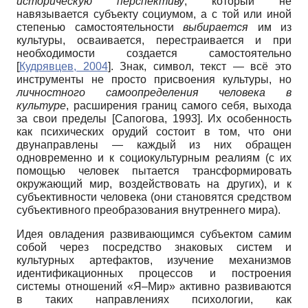
историческую перспективу
, который не
навязывается субъекту социумом, а с той или иной
степенью самостоятельности
выбирается
им из
культуры, осваивается, перестраивается и при
необходимости создается самостоятельно
[
Кудрявцев, 2004
]
. Знак, символ, текст — всё это
инструменты не просто присвоения культуры, но
личностного самоопределения человека в
культуре
, расширения границ самого себя, выхода
за свои пределы
[
Сапогова, 1993
]
. Их особенность
как психических орудий состоит в том, что они
двунаправлены — каждый из них обращен
одновременно и к социокультурным реалиям (с их
помощью человек пытается трансформировать
окружающий мир, воздействовать на других), и к
субъективности человека (они становятся средством
субъективного преобразования внутреннего мира).
Идея овладения развивающимся субъектом самим
собой через посредство знаковых систем и
культурных артефактов, изучение механизмов
идентификационных процессов и построения
системы отношений «Я–Мир» активно развиваются
в таких направлениях психологии, как