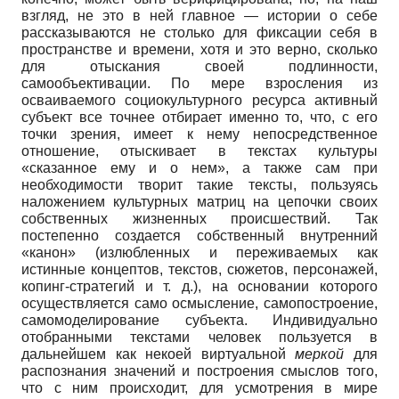
взгляд, не это в ней главное — истории о себе
рассказываются не столько для фиксации себя в
пространстве и времени, хотя и это верно, сколько
для отыскания своей подлинности,
самообъективации. По мере взросления из
осваиваемого социокультурного ресурса активный
субъект все точнее отбирает именно то, что, с его
точки зрения, имеет к нему непосредственное
отношение, отыскивает в текстах культуры
«сказанное ему и о нем», а также сам при
необходимости творит такие тексты, пользуясь
наложением культурных матриц на цепочки своих
собственных жизненных происшествий. Так
постепенно создается собственный внутренний
«канон» (излюбленных и переживаемых как
истинные концептов, текстов, сюжетов, персонажей,
копинг-стратегий и т. д.), на основании которого
осуществляется само осмысление, самопостроение,
самомоделирование субъекта. Индивидуально
отобранными текстами человек пользуется в
дальнейшем как некоей виртуальной
меркой
для
распознания значений и построения смыслов того,
что с ним происходит, для усмотрения в мире