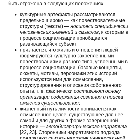
быть отражена в следующих положениях:
культурные артефакты рассматриваются
предельно широко — как повествовательные
структуры (тексты) —
носители специфически
человеческих значений и смыслов
, к которым в
процессе социализации приобщается
развивающийся субъект;
признается, что жизнь и отношения людей
формируются культурно закрепленными
повествованиями разного типа, усвоенными в
процессе социализации; базовые концепты,
сюжеты, мотивы, персонажи этих историй
используются ими для осмысления,
структурирования и описания собственного
опыта, т. е. фактически
составляют основу
организации содержания сознания и поиска
смыслов существования
;
жизненный путь личности понимается как
осмысленное целое, существующее для нее
самой и для других в форме завершенной
истории —
автобиографического нарратива
[22, 23]. Сторонники нарративного подхода
предлагают считать нарратив универсальной