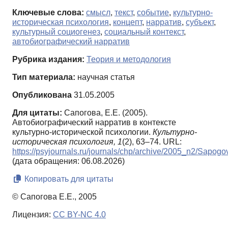
Ключевые слова:
смысл
,
текст
,
событие
,
культурно-
историческая психология
,
концепт
,
нарратив
,
субъект
,
культурный социогенез
,
социальный контекст
,
автобиографический нарратив
Рубрика издания:
Теория и методология
Тип материала:
научная статья
Опубликована
31.05.2005
Для цитаты:
Сапогова, Е.Е. (2005).
Автобиографический нарратив в контексте
культурно-исторической психологии.
Культурно-
историческая психология,
1
(2), 63–74. URL:
https://psyjournals.ru/journals/chp/archive/2005_n2/Sapogo
(дата обращения: 06.08.2026)
Копировать для цитаты
© Сапогова Е.Е., 2005
Лицензия:
CC BY-NC 4.0