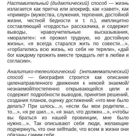
Наставительный (дидактический) способ
— жизнь
излагается как притча или апокриф, как «завет», как
«пример» (мужества, служения, терпения, достойной
жизни, честной бедности и т. п.), имплицитно
составляющий «гордость» рассказчика, и содержит
выводы, нравоучительные высказывания,
«моралите»: «я прожил трудную, но достойную
жизнь», «я всегда старался жить по совести…»,
«горбатились всю жизнь, но себя не теряли», «дай
бог каждому прожить вместе тридцать лет в любви и
согласии».
Аналитико-телеологический (энтимематический)
способ
— биография строится как описание
целенаправленного движения к некоей знаемой/
незнаемой/постепенно открывающейся цели и
содержит подробности выводов, принятия решений,
создания планов, оценку достижений: «что мне было
делать? При шлось…», «если бы мои родители…
то…», «я ре шил…», «я знал, что должен…», «чтобы
вы браться из нашей провинции, мне было
нужно…». Так описывают себя люди, желающие
подчеркнуть, что они selfmade, что всем в жизни они
обязаны самим себе.