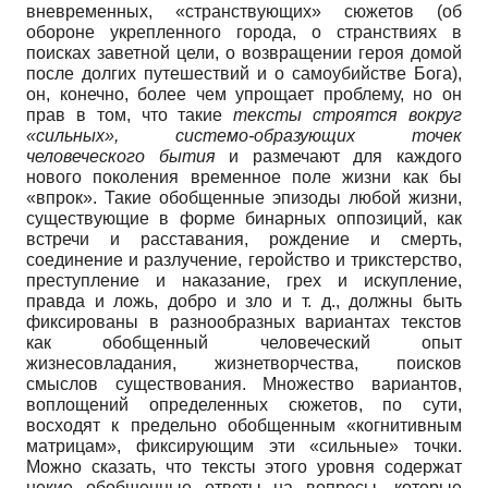
вневременных, «странствующих» сюжетов (об
обороне укрепленного города, о странствиях в
поисках заветной цели, о возвращении героя домой
после долгих путешествий и о самоубийстве Бога),
он, конечно, более чем упрощает проблему, но он
прав в том, что такие
тексты строятся вокруг
«сильных», системо-образующих точек
человеческого бытия
и размечают для каждого
нового поколения временное поле жизни как бы
«впрок». Такие обобщенные эпизоды любой жизни,
существующие в форме бинарных оппозиций, как
встречи и расставания, рождение и смерть,
соединение и разлучение, геройство и трикстерство,
преступление и наказание, грех и искупление,
правда и ложь, добро и зло и т. д., должны быть
фиксированы в разнообразных вариантах текстов
как обобщенный человеческий опыт
жизнесовладания, жизнетворчества, поисков
смыслов существования. Множество вариантов,
воплощений определенных сюжетов, по сути,
восходят к предельно обобщенным «когнитивным
матрицам», фиксирующим эти «сильные» точки.
Можно сказать, что тексты этого уровня содержат
некие обобщенные ответы на вопросы, которые