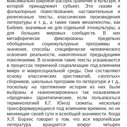
максимально широкое распространение в культуре, к
которой принадлежит субъект. Это сказки и
фольклорные повествования, наставительные и
религиозные тексты, классические произведения
литературы и т. д., а также такие
мегатексты
, как
Библия, значимые не для отдельной этнокультуры, а
для больших мировых сообществ. В них
метафорически фиксированы предельно
обобщенные социокультурные программы и
значения, способы специфически человеческого
освоения реальности, накопленные предыдущими
поколениями. В основном такие тексты усваиваются
в процессах первичной социализации под влиянием
микро и макросоциальной среды. Они составляют
основу классических хрестоматий, «золотых»
сборников, школьных программ по литературе и т. д.,
поскольку на протяжении истории из них были
выбраны и «канонизированы» так называемые
«бродячие» (архетипические, если пользоваться
терминологией К.Г. Юнга) сюжеты, несколько
трансформирующиеся под влиянием времени, но не
меняющие своей сути и всеобщей значимости. Когда
Х.Л. Борхес говорит о том, что вся европейская
литература вращается вокруг четырех