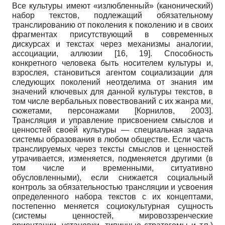
Все культуры имеют «излюбленный» (канонический)
набор текстов, подлежащий обязательному
транслированию от поколения к поколению и в своих
фрагментах присутствующий в современных
дискурсах и текстах через механизмы аналогии,
ассоциации, аллюзии [16, 19]. Способность
конкретного человека быть носителем культуры и,
взрослея, становиться агентом социализации для
следующих поколений неотделима от знания им
значений ключевых для данной культуры текстов, в
том числе вербальных повествований с их жанра ми,
сюжетами, персонажами
[
Корнилов, 2003
]
.
Трансляция и управление присвоением смыслов и
ценностей своей культуры — специальная задача
системы образования в любом обществе. Если часть
транслируемых через тексты смыслов и ценностей
утрачивается, изменяется, подменяется другими (в
том числе и временными, ситуативно
обусловленными), если снижается социальный
контроль за обязательностью трансляции и усвоения
определенного набора текстов с их концептами,
постепенно меняется социокультурная сущность
(системы ценностей, мировоззренческие