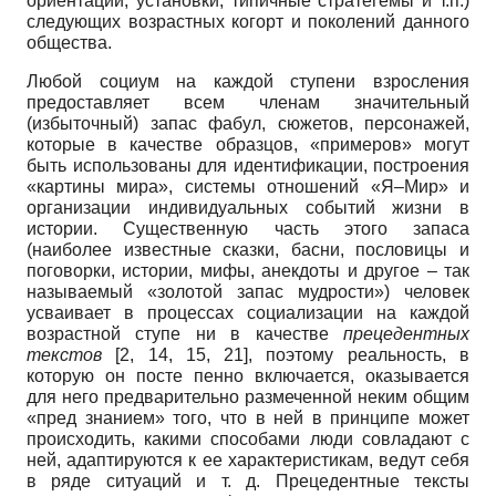
ориентации, установки, типичные стратегемы и т.п.)
следующих возрастных когорт и поколений данного
общества.
Любой социум на каждой ступени взросления
предоставляет всем членам значительный
(избыточный) запас фабул, сюжетов, персонажей,
которые в качестве образцов, «примеров» могут
быть использованы для идентификации, построения
«картины мира», системы отношений «Я–Мир» и
организации индивидуальных событий жизни в
истории. Существенную часть этого запаса
(наиболее известные сказки, басни, пословицы и
поговорки, истории, мифы, анекдоты и другое – так
называемый «золотой запас мудрости») человек
усваивает в процессах социализации на каждой
возрастной ступе ни в качестве
прецедентных
текстов
[2, 14, 15, 21], поэтому реальность, в
которую он посте пенно включается, оказывается
для него предварительно размеченной неким общим
«пред знанием» того, что в ней в принципе может
происходить, какими способами люди совладают с
ней, адаптируются к ее характеристикам, ведут себя
в ряде ситуаций и т. д. Прецедентные тексты