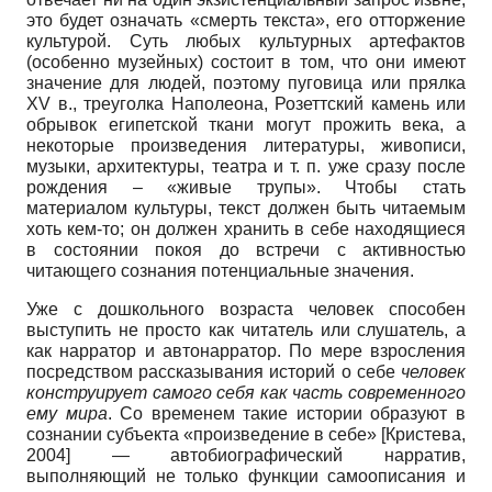
это будет означать «смерть текста», его отторжение
культурой. Суть любых культурных артефактов
(особенно музейных) состоит в том, что они имеют
значение для людей, поэтому пуговица или прялка
XV в., треуголка Наполеона, Розеттский камень или
обрывок египетской ткани могут прожить века, а
некоторые произведения литературы, живописи,
музыки, архитектуры, театра и т. п. уже сразу после
рождения – «живые трупы». Чтобы стать
материалом культуры, текст должен быть читаемым
хоть кем-то; он должен хранить в себе находящиеся
в состоянии покоя до встречи с активностью
читающего сознания потенциальные значения.
Уже с дошкольного возраста человек способен
выступить не просто как читатель или слушатель, а
как нарратор и автонарратор. По мере взросления
посредством рассказывания историй о себе
человек
конструирует самого себя как часть современного
ему мира
. Со временем такие истории образуют в
сознании субъекта «произведение в себе»
[
Кристева,
2004
]
— автобиографический нарратив,
выполняющий не только функции самоописания и