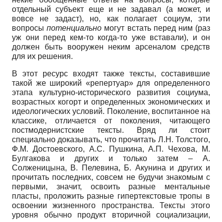
отдельный субъект еще и не задавал (а может, и
вовсе не задаст), но, как полагает социум, эти
вопросы
потенциально
могут встать перед ним (раз
уж они перед кем-то когда-то уже вставали), и он
должен быть вооружен неким арсеналом средств
для их решения.
В этот ресурс входят также тексты, составившие
такой же широкий «репертуар» для определенного
этапа культурно-исторического развития социума,
возрастных когорт и определенных экономических и
идеологических условий. Поколение, воспитанное на
классике, отличается от поколения, читающего
постмодернистские тексты. Вряд ли стоит
специально доказывать, что прочитать Л.Н. Толстого,
Ф.М. Достоевского, А.С. Пушкина, А.П. Чехова, М.
Булгакова и других и только затем – А.
Солженицына, В. Пелевина, Б. Акунина и других и
прочитать последних, совсем не будучи знакомым с
первыми, значит, освоить разные ментальные
пласты, проложить разные гипертекстовые тропы в
освоении жизненного пространства. Тексты этого
уровня обычно продукт вторичной социализации,