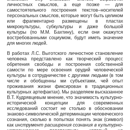
личностных смыслов, а еще позже — для
самостоятельного построения текстов–носителей
персональных смыслов, которые могут быть целиком
или фрагментарно размещены в пластах
микрокультуры, субкультуры и даже большой
культуры (по М.М. Бахтину), если они окажутся
востребованными социумом, будут иметь значение
для многих людей.
В работах Л.С. Выготского личностное становление
человека представлено как творческий процесс
обретения свободы и построения собственной
самости по мере освоения орудий человеческой
культуры в сотрудничестве с другими людьми (в том
числе и обобщенны ми субъектами, чей опыт
проживания жизни фиксирован в традиционных
культурных артефактах). Мы разделяем высказанное
В.Т. Кудрявцевым мнение, что значимость культурно-
исторической концепции для современных
исследований состоит не столько в обосновании
знаково-символической детерминации человеческого
сознания, сколько в попытках понять знак (символ)
как
инструмент расширения сознания в культурно-