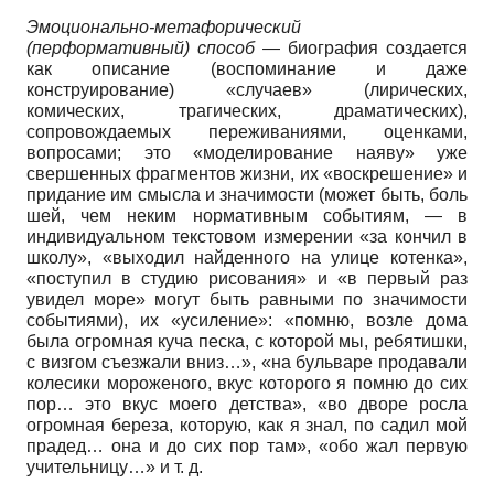
Эмоционально-метафорический
(перформативный) способ
— биография создается
как описание (воспоминание и даже
конструирование) «случаев» (лирических,
комических, трагических, драматических),
сопровождаемых переживаниями, оценками,
вопросами; это «моделирование наяву» уже
свершенных фрагментов жизни, их «воскрешение» и
придание им смысла и значимости (может быть, боль
шей, чем неким нормативным событиям, — в
индивидуальном текстовом измерении «за кончил в
школу», «выходил найденного на улице котенка»,
«поступил в студию рисования» и «в первый раз
увидел море» могут быть равными по значимости
событиями), их «усиление»: «помню, возле дома
была огромная куча песка, с которой мы, ребятишки,
с визгом съезжали вниз…», «на бульваре продавали
колесики мороженого, вкус которого я помню до сих
пор… это вкус моего детства», «во дворе росла
огромная береза, которую, как я знал, по садил мой
прадед… она и до сих пор там», «обо жал первую
учительницу…» и т. д.