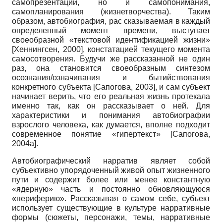
самопрезентации, но и самопонимания,
самопланирования (жизнетворчества). Таким
образом, автобиография, рас сказываемая в каждый
определенный момент времени, выступает
своеобразной «текстовой идентификацией жизни»
[
Хеннингсен, 2000
]
, констатацией текущего момента
самосотворения. Будучи же рассказанной не один
раз, она становится своеобразным синтезом
осознания/означивания и бытийствования
конкретного субъекта
[
Сапогова, 2003
]
, и сам субъект
начинает верить, что его реальная жизнь протекала
именно так, как он рассказывает о ней. Для
характеристики и понимания автобиографии
взрослого человека, как думается, вполне подходит
современное понятие «гипертекст»
[
Сапогова,
2004а
]
.
Автобиографический нарратив являет собой
субъективно упорядоченный живой опыт жизненного
пути и содержит более или менее константную
«ядерную» часть и постоянно обновляющуюся
«периферию». Рассказывая о самом себе, субъект
использует существующие в культуре нарративные
формы (сюжеты, персонажи, темы, нарративные