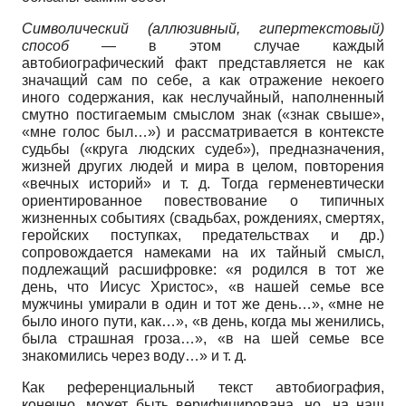
Символический (аллюзивный, гипертекстовый)
способ
— в этом случае каждый
автобиографический факт представляется не как
значащий сам по себе, а как отражение некоего
иного содержания, как неслучайный, наполненный
смутно постигаемым смыслом знак («знак свыше»,
«мне голос был…») и рассматривается в контексте
судьбы («круга людских судеб»), предназначения,
жизней других людей и мира в целом, повторения
«вечных историй» и т. д. Тогда герменевтически
ориентированное повествование о типичных
жизненных событиях (свадьбах, рождениях, смертях,
геройских поступках, предательствах и др.)
сопровождается намеками на их тайный смысл,
подлежащий расшифровке: «я родился в тот же
день, что Иисус Христос», «в нашей семье все
мужчины умирали в один и тот же день…», «мне не
было иного пути, как…», «в день, когда мы женились,
была страшная гроза…», «в на шей семье все
знакомились через воду…» и т. д.
Как референциальный текст автобиография,
конечно, может быть верифицирована, но, на наш