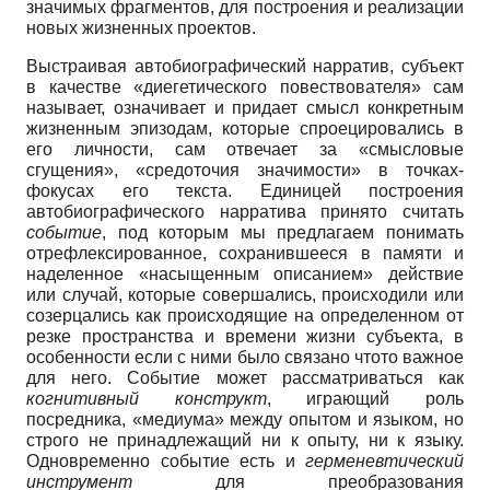
значимых фрагментов, для построения и реализации
новых жизненных проектов.
Выстраивая автобиографический нарратив, субъект
в качестве «диегетического повествователя» сам
называет, означивает и придает смысл конкретным
жизненным эпизодам, которые спроецировались в
его личности, сам отвечает за «смысловые
сгущения», «средоточия значимости» в точках-
фокусах его текста. Единицей построения
автобиографического нарратива принято считать
событие
, под которым мы предлагаем понимать
отрефлексированное, сохранившееся в памяти и
наделенное «насыщенным описанием» действие
или случай, которые совершались, происходили или
созерцались как происходящие на определенном от
резке пространства и времени жизни субъекта, в
особенности если с ними было связано чтото важное
для него. Событие может рассматриваться как
когнитивный конструкт
, играющий роль
посредника, «медиума» между опытом и языком, но
строго не принадлежащий ни к опыту, ни к языку.
Одновременно событие есть и
герменевтический
инструмент
для преобразования