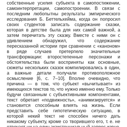
собственные усилия субъекта в самопостижении,
самоинтерпретации, самопостроении. В связи с
последним любопытны результаты эмпирического
исследования Б. Беттельхейма, когда он попросил
своих студентов записать содержание сказки,
которая в детстве была для них самой важной, а
затем перечитать эту сказку. Вместе с ними он с
удивлением обнаружил, что содержание
пересказанной истории при сравнении с «каноном»
в ряде случаев претерпело значительные
трансформации: второстепенные персонажи и
обстоятельства были восприняты как основные,
сюжеты нескольких сказок компилировались в один,
а важные детали получали противоположное
осмысление [6, с. 7–10]. Вполне очевидно, что
причина — в том, что субъект «вычитывает» из
имеющихся текстов то, что нужно именно ему. Только
будучи связанным с субъективными компонентами,
текст обретает «подвижность», «анимизируется» и
становится способным влиять на жизнь. Если
представить себе гипотетическую ситуацию, в
которой некий текст не способен ничего дать
никакому субъекту, кроме со творившего его, т. е. не
отвечает ни на один экзистенциальный запрос извне,