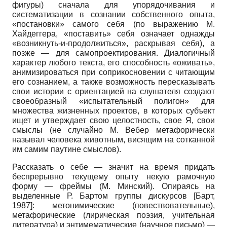
фигуры) сначала для упорядочивания и
систематизации в сознании собственного опыта,
«постановки» самого себя (по выражению М.
Хайдеггера, «поставить» себя означает однажды
«возникнуть-и-продолжиться», раскрывая себя), а
позже — для самопроектирования. Диалогичный
характер любого текста, его способность «оживать»,
анимизироваться при соприкосновении с читающим
его сознанием, а также возможность пересказывать
свои истории с ориентацией на слушателя создают
своеобразный «испытательный полигон» для
множества жизненных проектов, в которых субъект
ищет и утверждает свою целостность, свое Я, свои
смыслы (не случайно М. Вебер метафорически
называл человека животным, висящим на сотканной
им самим паутине смыслов).
Рассказать о себе — значит на время придать
беспрерывно текущему опыту некую рамочную
форму — фреймы (М. Минский). Опираясь на
выделенные Р. Бартом группы дискурсов
[
Барт,
1987
]
: метонимические (повествовательные),
метафорические (лирическая поэзия, учительная
литература) и энтимематические (научное письмо) —