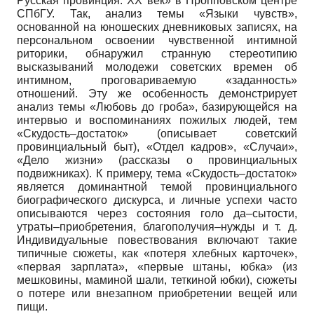
Русская провинция. XX век» в Пропповском центре
СПбГУ. Так, анализ темы «Языки чувств»,
основанной на юношеских дневниковых записях, на
персональном освоении чувственной интимной
риторики, обнаружил странную стереотипию
высказываний молодежи советских времен об
интимном, проговариваемую «заданность»
отношений. Эту же особенность демонстрирует
анализ темы «Любовь до гроба», базирующейся на
интервью и воспоминаниях пожилых людей, тем
«Скудость–достаток» (описывает советский
провинциальный быт), «Отдел кадров», «Случаи»,
«Дело жизни» (рассказы о провинциальных
подвижниках). К примеру, тема «Скудость–достаток»
является доминантной темой провинциального
биографического дискурса, и личные успехи часто
описываются через состояния голо да–сытости,
утраты–приобретения, благополучия–нужды и т. д.
Индивидуальные повествования включают такие
типичные сюжеты, как «потеря хлебных карточек»,
«первая зарплата», «первые штаны, юбка» (из
мешковины, маминой шали, теткиной юбки), сюжеты
о потере или внезапном приобретении вещей или
пищи.