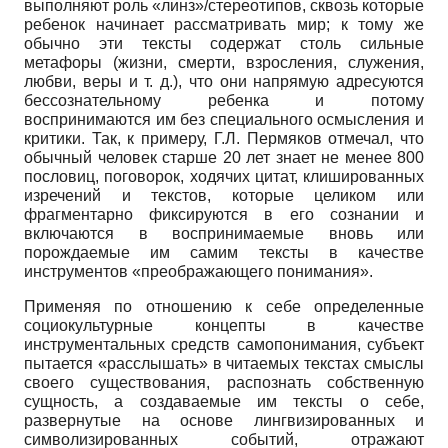
выполняют роль «линз»/стереотипов, сквозь которые
ребенок начинает рассматривать мир; к тому же
обычно эти тексты содержат столь сильные
метафоры (жизни, смерти, взросления, служения,
любви, веры и т. д.), что они напрямую адресуются
бессознательному ребенка и потому
воспринимаются им без специального осмысления и
критики. Так, к примеру, Г.Л. Пермяков отмечал, что
обычный человек старше 20 лет знает не менее 800
пословиц, поговорок, ходячих цитат, клишированных
изречений и текстов, которые целиком или
фрагментарно фиксируются в его сознании и
включаются в воспринимаемые вновь или
порождаемые им самим тексты в качестве
инструментов «преображающего понимания».
Применяя по отношению к себе определенные
социокультурные концепты в качестве
инструментальных средств самопонимания, субъект
пытается «расслышать» в читаемых текстах смыслы
своего существования, распознать собственную
сущность, а создаваемые им тексты о себе,
развернутые на основе лингвизированных и
символизированных событий, отражают