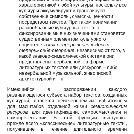
характеристикой любой культуры, поскольку все
культуры аккумулируют и транслируют
собственные символы, смыслы, ценности
посредством текстов. При таком понимании
разнообразные культурные тексты с
фиксированными в них значениями становятся
существенным элементом культурного
социогенеза
как непрерывного «здесь и
теперь» себя-творения
, независимо от того, в
какой знаково-символической системе они
представлены: вербальной – в форме
литературных текстов или дискурсов – либо
невербальной музыкальной, живописной,
архитектурной и т. п.
Имеющийся в распоряжении каждого
развивающегося субъекта набор текстов, созданных
культурой, является неисчерпаемым, избыточным
для масштабов отдельной жизни
семиотическим
ресурсом
для идентификации, самоосмысления и
самопрезентации. В этой функции выступают
прежде всего «классические» литературные тексты,
получившие в течение длительного времени