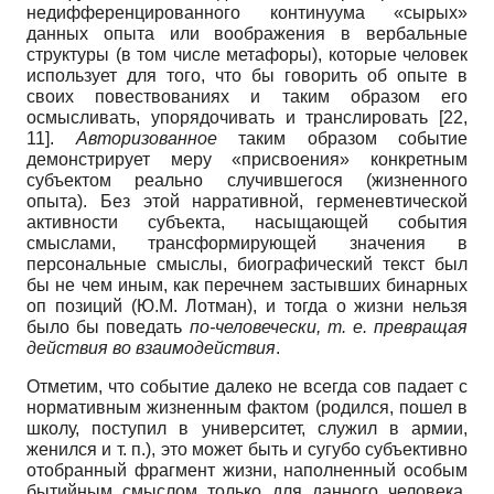
недифференцированного континуума «сырых»
данных опыта или воображения в вербальные
структуры (в том числе метафоры), которые человек
использует для того, что бы говорить об опыте в
своих повествованиях и таким образом его
осмысливать, упорядочивать и транслировать [22,
11].
Авторизованное
таким образом событие
демонстрирует меру «присвоения» конкретным
субъектом реально случившегося (жизненного
опыта). Без этой нарративной, герменевтической
активности субъекта, насыщающей события
смыслами, трансформирующей значения в
персональные смыслы, биографический текст был
бы не чем иным, как перечнем застывших бинарных
оп позиций (Ю.М. Лотман), и тогда о жизни нельзя
было бы поведать
по-человечески, т. е. превращая
действия во взаимодействия
.
Отметим, что событие далеко не всегда сов падает с
нормативным жизненным фактом (родился, пошел в
школу, поступил в университет, служил в армии,
женился и т. п.), это может быть и сугубо субъективно
отобранный фрагмент жизни, наполненный особым
бытийным смыслом только для данного человека.