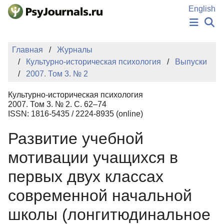
Перейти к основному содержанию
English
НОВОСТИ
Главная
Журналы
ИЗДАНИЯ
Культурно-историческая психология
Выпуски
АВТОРЫ
2007. Том 3. № 2
ПОДАТЬ РУКОПИСЬ
БАЗА ЗНАНИЙ
Культурно-историческая психология
КЛЮЧЕВЫЕ СЛОВА
2007. Том 3. № 2. С. 62–74
Регистрация
Вход
ISSN: 1816-5435 / 2224-8935 (online)
Развитие учебной
мотивации учащихся в
первых двух классах
современной начальной
школы (лонгитюдинальное