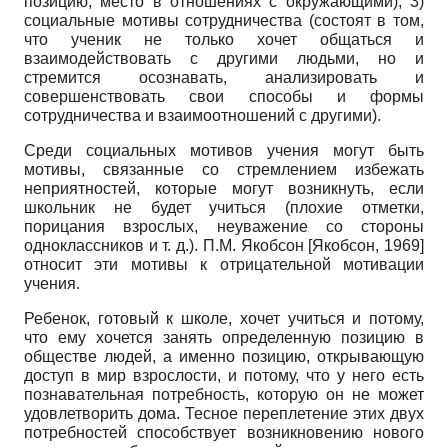
позицию, место в отношениях с окружающими), 3)
социальные мотивы сотрудничества (состоят в том,
что ученик не только хочет общаться и
взаимодействовать с другими людьми, но и
стремится осознавать, анализировать и
совершенствовать свои способы и формы
сотрудничества и взаимоотношений с другими).
Среди социальных мотивов учения могут быть
мотивы, связанные со стремлением избежать
неприятностей, которые могут возникнуть, если
школьник не будет учиться (плохие отметки,
порицания взрослых, неуважение со стороны
одноклассников и т. д.). П.М. Якобсон
[
Якобсон, 1969
]
относит эти мотивы к отрицательной мотивации
учения.
Ребенок, готовый к школе, хочет учиться и потому,
что ему хочется занять определенную позицию в
обществе людей, а именно позицию, открывающую
доступ в мир взрослости, и потому, что у него есть
познавательная потребность, которую он не может
удовлетворить дома. Тесное переплетение этих двух
потребностей способствует возникновению нового