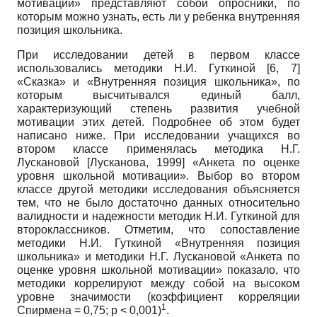
мотивации» представляют собой опросники, по
которым можно узнать, есть ли у ребенка внутренняя
позиция школьника.
При исследовании детей в первом классе
использовались методики Н.И. Гуткиной [6, 7]
«Сказка» и «Внутренняя позиция школьника», по
которым высчитывался единый балл,
характеризующий степень развития учебной
мотивации этих детей. Подробнее об этом будет
написано ниже. При исследовании учащихся во
втором классе применялась методика Н.Г.
Лускановой
[
Лусканова, 1999
]
«Анкета по оценке
уровня школьной мотивации». Выбор во втором
классе другой методики исследования объясняется
тем, что не было достаточно данных относительно
валидности и надежности методик Н.И. Гуткиной для
второклассников. Отметим, что сопоставление
методики Н.И. Гуткиной «Внутренняя позиция
школьника» и методики Н.Г. Лускановой «Анкета по
оценке уровня школьной мотивации» показало, что
методики коррелируют между собой на высоком
уровне значимости (коэффициент корреляции
1
Спирмена = 0,75; p < 0,001)
.