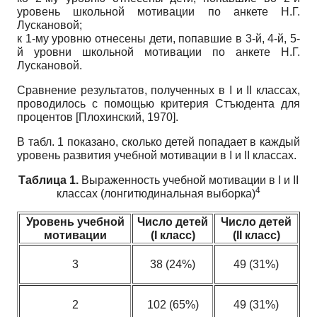
уровень школьной мотивации по анкете Н.Г.
Лускановой;
к 1-му уровню отнесены дети, попавшие в 3-й, 4-й, 5-
й уровни школьной мотивации по анкете Н.Г.
Лускановой.
Сравнение результатов, полученных в I и II классах,
проводилось с помощью критерия Стъюдента для
процентов
[
Плохинский, 1970
]
.
В табл. 1 показано, сколько детей попадает в каждый
уровень развития учебной мотивации в I и II классах.
Таблица 1.
Выраженность учебной мотивации в I и II
4
классах (лонгитюдинальная выборка)
Уровень учебной
Число детей
Число детей
мотивации
(I класс)
(II класс)
3
38 (24%)
49 (31%)
2
102 (65%)
49 (31%)