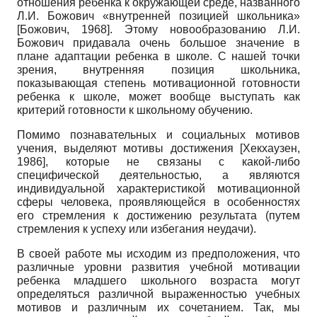
отношения ребенка к окружающей среде, названного
Л.И. Божович «внутренней позицией школьника»
[
Божович, 1968
]
. Этому новообразованию Л.И.
Божович придавала очень большое значение в
плане адаптации ребенка в школе. С нашей точки
зрения, внутренняя позиция школьника,
показывающая степень мотивационной готовности
ребенка к школе, может вообще выступать как
критерий готовности к школьному обучению.
Помимо познавательных и социальных мотивов
учения, выделяют мотивы достижения
[
Хекхаузен,
1986
]
, которые не связаны с какой-либо
специфической деятельностью, а являются
индивидуальной характеристикой мотивационной
сферы человека, проявляющейся в особенностях
его стремления к достижению результата (путем
стремления к успеху или избегания неудачи).
В своей работе мы исходим из предположения, что
различные уровни развития учебной мотивации
ребенка младшего школьного возраста могут
определяться различной выраженностью учебных
мотивов и различным их сочетанием. Так, мы