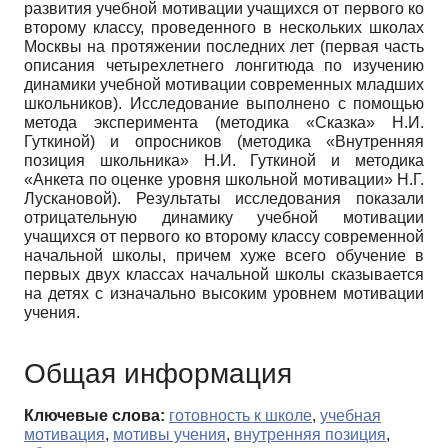
развития учебной мотивации учащихся от первого ко
второму классу, проведенного в нескольких школах
Москвы на протяжении последних лет (первая часть
описания четырехлетнего лонгитюда по изучению
динамики учебной мотивации современных младших
школьников). Исследование выполнено с помощью
метода эксперимента (методика «Сказка» Н.И.
Гуткиной) и опросников (методика «Внутренняя
позиция школьника» Н.И. Гуткиной и методика
«Анкета по оценке уровня школьной мотивации» Н.Г.
Лускановой). Результаты исследования показали
отрицательную динамику учебной мотивации
учащихся от первого ко второму классу современной
начальной школы, причем хуже всего обучение в
первых двух классах начальной школы сказывается
на детях с изначально высоким уровнем мотивации
учения.
Общая информация
Ключевые слова:
готовность к школе
,
учебная
мотивация
,
мотивы учения
,
внутренняя позиция
,