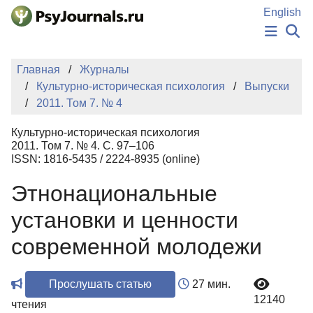
Перейти к основному содержанию
English
НОВОСТИ
Главная
Журналы
ИЗДАНИЯ
Культурно-историческая психология
Выпуски
АВТОРЫ
2011. Том 7. № 4
ПОДАТЬ РУКОПИСЬ
БАЗА ЗНАНИЙ
Культурно-историческая психология
КЛЮЧЕВЫЕ СЛОВА
2011. Том 7. № 4. С. 97–106
Регистрация
Вход
ISSN: 1816-5435 / 2224-8935 (online)
Этнонациональные
установки и ценности
современной молодежи
Прослушать статью
27 мин.
12140
чтения