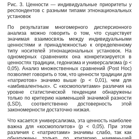
Рис. 3. Ценности — индивидуальные приоритеты у
респондентов с разными типами этнонациональных
установок
По результатам многомерного дисперсионного
анализа можно говорить о том, что существует
значимая взаимосвязь между индивидуальными
ценностями и принадлежностью к определенному
типу носителей этнонациональных установок. На
одномерных сравнениях она конкретизируется в
ценностях традиции, гедонизма и универсализма (р <
0,05). Анализ множественных сравнений
(Post Hoc)
позволяет говорить о том, что ценности традиции для
«патриотов» значимо выше
(p
< 0,01), чем для
«амбивалентных». С «космополитами» различия на
уровне статистической тенденции обнаружены
только по критерию наименьшей значимой разности
(LSD),
соответственно достоверность этой
закономерности достаточно низкая.
Что касается универсализма, эта ценность наиболее
важна для «космополитов»
(p
< 0,05). При этом
различия с «патриотами» значимы слабо, так как
обнаружены только по критерию наименьшей