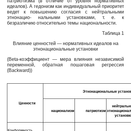
патриотизма (в отличие от уровня нормативных
идеалов). А гедонизм как индивидуальный приоритет
ведет к повышению согласия с нейтральными
этнонацио- нальными установками, т. е. к
безразличию относительно темы национальности.
Таблица 1
Влияние ценностей — нормативных идеалов на
этнонациональные установки
(Beta
-коэффициент — мера влияния независимой
переменной, обратная пошаговая регрессия
(Backward))
Этнонациональные устано
Ценности
нейтральн
национализм
патриотизм
этнонациона
установк
Конформность