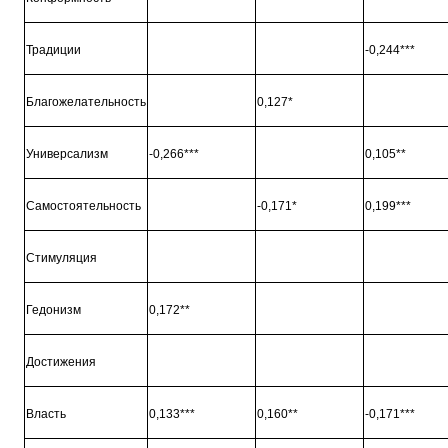
Традиции
-0,244***
Благожелательность
0,127*
Универсализм
-0,266***
0,105**
Самостоятельность
-0,171*
0,199***
Стимуляция
Гедонизм
0,172**
Достижения
Власть
0,133***
0,160**
-0,171***