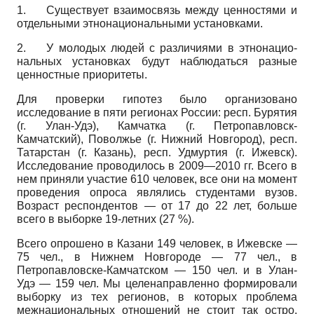
1.
Существует взаимосвязь между ценностями и
отдельными этнонациональными установками.
2.
У молодых людей с различиями в этнонацио-
нальных установках будут наблюдаться разные
ценностные приоритеты.
Для проверки гипотез было организовано
исследование в пяти регионах России: респ. Бурятия
(г. Улан-Удэ), Камчатка (г. Петропавловск-
Камчатский), Поволжье (г. Нижний Новгород), респ.
Та­тарстан (г. Казань), респ. Удмуртия (г. Ижевск).
Исследование проводилось в 2009—2010 гг. Всего в
нем приняли участие 610 человек, все они на момент
проведения опроса являлись студентами вузов.
Возраст респондентов — от 17 до 22 лет, больше
всего в выборке 19-летних (27 %).
Всего опрошено в Казани 149 человек, в Ижевске —
75 чел., в Нижнем Новгороде — 77 чел., в
Петропавловске-Камчатском — 150 чел. и в Улан-
Удэ — 159 чел. Мы целенаправленно формировали
выборку из тех регионов, в которых проблема
межнациональных отношений не стоит так остро,