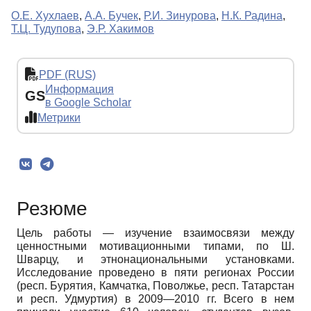
О.Е. Хухлаев
,
А.А. Бучек
,
Р.И. Зинурова
,
Н.К. Радина
,
Т.Ц. Тудупова
,
Э.Р. Хакимов
PDF (RUS)
Информация
GS
в Google Scholar
Метрики
Резюме
Цель работы — изучение взаимосвязи между
ценностными мотивационными типами, по Ш.
Шварцу, и этнонациональными установками.
Исследование проведено в пяти регионах России
(респ. Бурятия, Камчатка, Поволжье, респ. Татарстан
и респ. Удмуртия) в 2009—2010 гг. Всего в нем