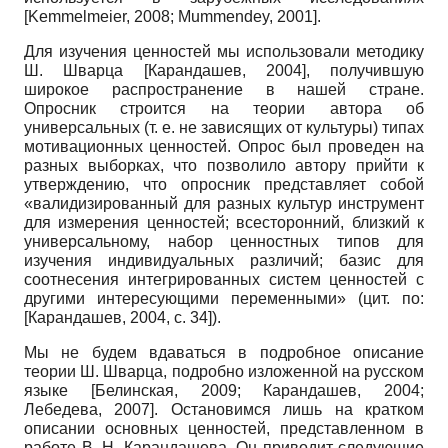
[
Kemmelmeier, 2008
;
Mummendey, 2001
]
.
Для изучения ценностей мы использовали методику
Ш. Шварца
[
Карандашев, 2004
]
, получившую
широкое распространение в нашей стране.
Опросник строится на теории автора об
универсальных (т. е. не зависящих от культуры) типах
мотивационных ценностей. Опрос был проведен на
разных выборках, что позволило автору прийти к
утверждению, что опросник представляет собой
«валидизированный для разных культур инструмент
для измерения ценностей; всесторонний, близкий к
универсальному, набор ценностных типов для
изучения индивидуальных различий; базис для
соотнесения интегрированных систем ценностей с
другими интересующими переменными» (цит. по:
[
Карандашев, 2004
, с. 34]
).
Мы не будем вдаваться в подробное описание
теории Ш. Шварца, подробно изложенной на русском
языке
[
Белинская, 2009
;
Карандашев, 2004
;
Лебедева, 2007
]
. Остановимся лишь на кратком
описании основных ценностей, представленном в
работе В. Н. Карандашева. Он приводит следующие