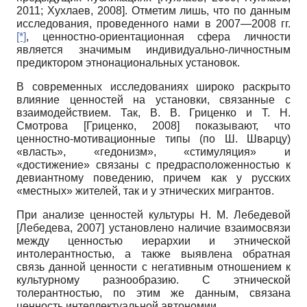
2011
;
Хухлаев, 2008
]
. Отметим лишь, что по данным
исследования, проведенного нами в 2007—2008 гг.
[*]
, ценностно-ориентационная сфера личности
является значимым индивидуально-личностным
предиктором этнонациональных установок.
В современных исследованиях широко раскрыто
влияние ценностей на установки, связанные с
взаимодействием. Так, В. В. Гриценко и Т. Н.
Смотрова
[
Гриценко, 2008
]
показывают, что
ценностно-мотивационные типы (по Ш. Шварцу)
«власть», «гедонизм», «стимуляция» и
«достижение» связаны с предрасположенностью к
девиантному поведению, причем как у русских
«местных» жителей, так и у этнических мигрантов.
При анализе ценностей культуры Н. М. Лебедевой
[
Лебедева, 2007
]
установлено наличие взаимосвязи
между ценностью иерархии и этнической
интолерантностью, а также выявлена обратная
связь данной ценности с негативным отношением к
культурному разнообразию. С этнической
толерантностью, по этим же данным, связана
ценность интеллектуальной автономии.