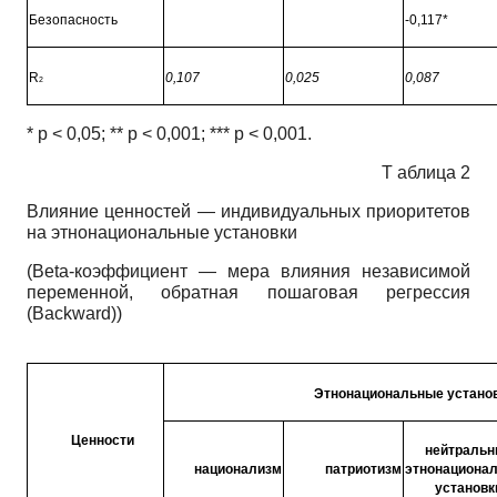
Безопасность
-0,117*
R
0,107
0,025
0,087
2
*
p
< 0,05; **
p
< 0,001; ***
p <
0,001.
Т аблица 2
Влияние ценностей — индивидуальных приоритетов
на этнонациональные установки
(Beta
-коэффициент — мера влияния независимой
переменной, обратная пошаговая регрессия
(Backward))
Этнонациональные устано
Ценности
нейтральн
национализм
патриотизм
этнонациона
установк