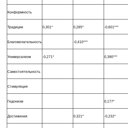
Конформность
Традиции
0,301*
0,285*
-0,601***
Благожелательность
-0,410***
Универсализм
-0,271*
0,390***
Самостоятельность
Стимуляция
Гедонизм
0,177*
Достижения
0,321*
-0,232*