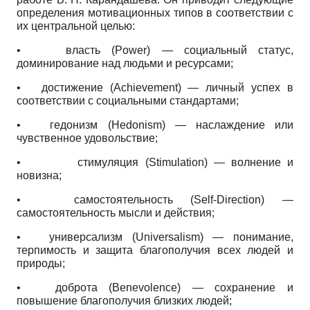
определения мотивационных типов в соответствии с
их центральной целью:
•
власть
(Power)
— социальный статус,
доминирование над людьми и ресурсами;
•
достижение
(Achievement)
— личный успех в
соответствии с социальными стандартами;
•
гедонизм
(Hedonism)
— наслаждение или
чувственное удовольствие;
•
стимуляция
(Stimulation)
— волнение и
новизна;
•
самостоятельность
(Self-Direction)
—
самостоятельность мысли и действия;
•
универсализм
(Universalism)
— понимание,
терпимость и защита благополучия всех людей и
природы;
•
доброта
(Benevolence)
— сохранение и
повышение благополучия близких людей;