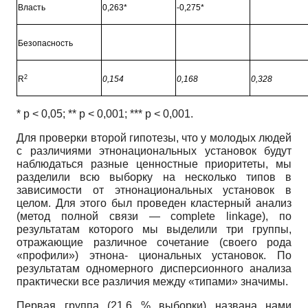
Власть
0,263*
-0,275*
Безопасность
2
R
0,154
0,168
0,328
*
p
< 0,05; **
p
< 0,001; ***
p <
0,001.
Для проверки второй гипотезы, что у молодых людей
с различиями этнонациональных установок будут
наблюдаться разные ценностные приоритеты, мы
разделили всю выборку на несколько типов в
зависимости от этнонациональных установок в
целом. Для этого был проведен кластерный анализ
(метод полной связи
— complete linkage),
по
результатам которого мы выделили три группы,
отражающие различное сочетание (своего рода
«профили») этнона- циональных установок. По
результатам одномерного дисперсионного анализа
практически все различия между «типами» значимы.
Первая группа
(21,6 %
выборки) названа нами