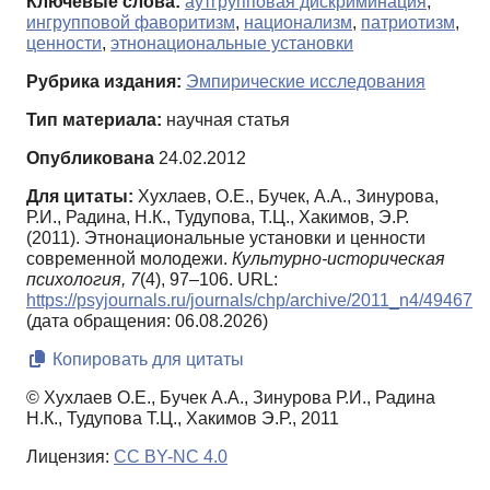
Ключевые слова:
аутгрупповая дискриминация
,
ингрупповой фаворитизм
,
национализм
,
патриотизм
,
ценности
,
этнонациональные установки
Рубрика издания:
Эмпирические исследования
Тип материала:
научная статья
Опубликована
24.02.2012
Для цитаты:
Хухлаев, О.Е., Бучек, А.А., Зинурова,
Р.И., Радина, Н.К., Тудупова, Т.Ц., Хакимов, Э.Р.
(2011). Этнонациональные установки и ценности
современной молодежи.
Культурно-историческая
психология,
7
(4), 97–106. URL:
https://psyjournals.ru/journals/chp/archive/2011_n4/49467
(дата обращения: 06.08.2026)
Копировать для цитаты
© Хухлаев О.Е., Бучек А.А., Зинурова Р.И., Радина
Н.К., Тудупова Т.Ц., Хакимов Э.Р., 2011
Лицензия:
CC BY-NC 4.0