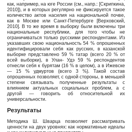
как, например, на юге России (см., напр.:
[
Скрипкина,
2010
]
), и в которых регулярно не фиксируется такое
количество актов насилия на национальной почве,
как в Москве или Санкт-Петербурге
[
Верховский,
2010
]
. В то же время в выборку были включены три
национальные республики, для того чтобы не
ограничиваться только русскими респондентами. Из
указавших свою национальность 54 % опрошенных
идентифицировали себя как русских, в казанской
выборке представлено 59 % татар (всего 20 % от
всей выборки), в Улан- Удэ 59 % респондентов
отнесли себя к бурятам (16 % в целом), а в Ижевске
— 15 % удмуртов (всего 3 %). Такой состав
опрошенных позволяет, с одной стороны, в меньшей
степени связывать полученные результаты с
влиянием актуальных социальных проблем, а с
другой — говорить об относительной их
универсальности.
Результаты
Методика Ш. Шварца позволяет рассматривать
ценности на двух уровнях: как нормативные идеалы