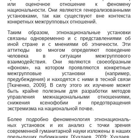
или оценочное отношение к феномену
национальности. Они являются ге­нерализованными
установками, так как существуют вне контекста
конкретных межгрупповых отношений.
Таким образом, этнонациональные установки
связаны одновременно и с представлениями об
иной стране и с мнениями об этничности. Эти
аттитюды во многом определяют поведение
человека в ситуации меж­группового
взаимодействия. Они являются своеобразным
«фоном», на котором проявляются конкретные
межгрупповые установки (например,
предубеждения) и находятся с ними в тесной связи
[
Ткаченко, 2009
]
. В силу этого их изучение может
быть крайне полезным для разработки методов
управления межнациональными отношениями,
снижения ксенофобии и предотвращения
экстремизма на национальной почве.
Более подробно феноменология этнонациональ-
ных установок и их анализ с точки зрения
современной гуманитарной науки изложены в наших
предыдущих публикациях
[
Хухлаев, 2009
;
Хухлаев,