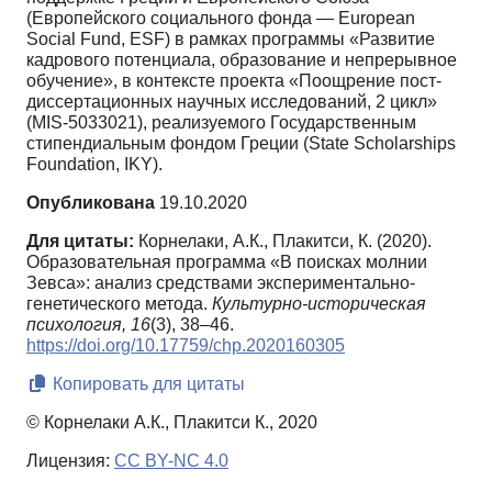
(Европейского социального фонда — European
Social Fund, ESF) в рамках программы «Развитие
кадрового потенциала, образование и непрерывное
обучение», в контексте проекта «Поощрение пост-
диссертационных научных исследований, 2 цикл»
(MIS-5033021), реализуемого Государственным
стипендиальным фондом Греции (State Scholarships
Foundation, ΙΚΥ).
Опубликована
19.10.2020
Для цитаты:
Корнелаки, А.К., Плакитси, К. (2020).
Образовательная программа «В поисках молнии
Зевса»: анализ средствами экспериментально-
генетического метода.
Культурно-историческая
психология,
16
(3), 38–46.
https://doi.org/10.17759/chp.2020160305
Копировать для цитаты
© Корнелаки А.К., Плакитси К., 2020
Лицензия:
CC BY-NC 4.0