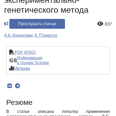
экспериментально-
генетического метода
Прослушать статью
837
А.К. Корнелаки
,
К. Плакитси
PDF (ENG)
Информация
GS
в Google Scholar
Метрики
Резюме
В статье описана попытка применения