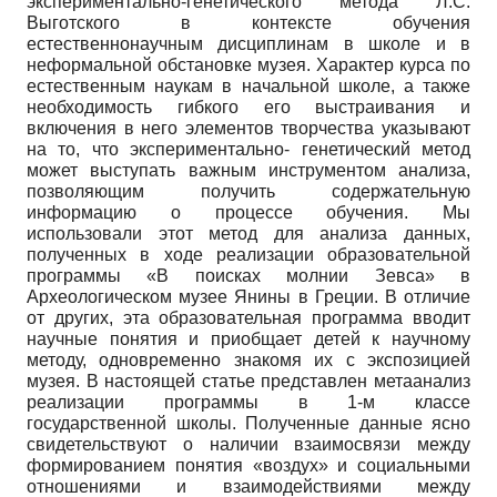
экспериментально-генетического метода Л.С.
Выготского в контексте обучения
естественнонаучным дисциплинам в школе и в
неформальной обстановке музея. Характер курса по
естественным наукам в начальной школе, а также
необходимость гибкого его выстраивания и
включения в него элементов творчества указывают
на то, что экспериментально- генетический метод
может выступать важным инструментом анализа,
позволяющим получить содержательную
информацию о процессе обучения. Мы
использовали этот метод для анализа данных,
полученных в ходе реализации образовательной
программы «В поисках молнии Зевса» в
Археологическом музее Янины в Греции. В отличие
от других, эта образовательная программа вводит
научные понятия и приобщает детей к научному
методу, одновременно знакомя их с экспозицией
музея. В настоящей статье представлен метаанализ
реализации программы в 1-м классе
государственной школы. Полученные данные ясно
свидетельствуют о наличии взаимосвязи между
формированием понятия «воздух» и социальными
отношениями и взаимодействиями между