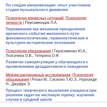
По следам импровизации: опыт участников
студии музыкального движения
Психология кризисных ситуаций
,
Психология
личности
|
Пергаменщик Л.А.
Переживание как механизм преодоления
кризисного события жизненного пути:
феноменологические, герменевтические и
культурно-исторические основания
Психология образования
|
Герасименко Ю.А.,
Лозгачева О.В., Тетерина О.Ф.
Развитие саморегуляции у обучающихся с
проявлениями дезадаптивного поведения
Междисциплинарные исследования
,
Психология
образования
|
Ризал М., Сисвоно Т.Ю.Э., Нурхаяди
Н., Джуфри Э.
Процесс творческого мышления учащихся при
решении задач на числовую оценку: изучение
случая в средней школе