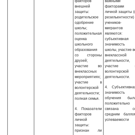
факторов
важными
внешней
факторами
защиты:
личной защиты (
родительское
рези­льентности)
одобрение
учеников-
школы;
мигрантов
положительная
являются:
оценка
субъективная
школьного
значимость
образования
школы, участие в
со стороны
внеклассной
друзей;
деятельности,
участие во
участие 
внеклассных
волонтерской
мероприятиях;
деятельности.
участие в
4.
Субъективна
волонтерской
значимость
деятельности;
обучения был
полная семья.
положительно
4.
Показатели
связана с
факторов
средним балло
личной
успеваемости
защиты:
признан ли