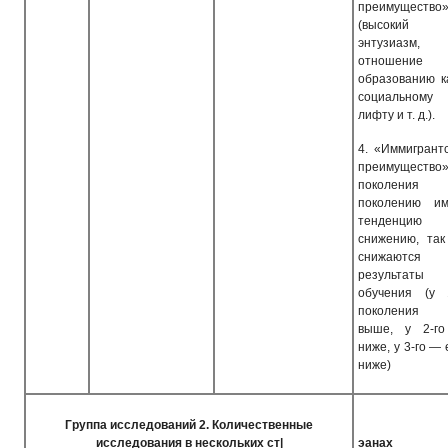
преимущество
(высокий
энтузиазм,
отношени
образованию к
социальному
лифту и т. д.).
4.
«Иммигрант
преимущество
поколени
поколению им
тенденци
снижению, так
снижаются
результаты
обучения (у 
поколения 
выше, у 2-г
ниже, у 3-го —
ниже)
Группа исследований
2.
Количественные
исследования в нескольких ст|
эанах