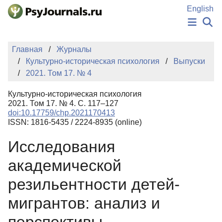
Перейти к основному содержанию
English
НОВОСТИ
Главная
Журналы
ИЗДАНИЯ
Культурно-историческая психология
Выпуски
АВТОРЫ
2021. Том 17. № 4
ПОДАТЬ РУКОПИСЬ
БАЗА ЗНАНИЙ
Культурно-историческая психология
КЛЮЧЕВЫЕ СЛОВА
2021. Том 17. № 4. С. 117–127
Регистрация
Вход
doi:10.17759/chp.2021170413
ISSN: 1816-5435 / 2224-8935 (online)
Исследования
академической
резильентности детей-
мигрантов: анализ и