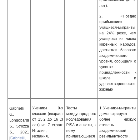
приехавшими до 12
лет).
2.
«Поздно
прибывшие»
учащиеся-мигранты
на 24% реже, чем
учащиеся из числа
коренных народов,
достигали базового
академического
уровня, сообщали о
чувстве
принадлежности к
школе и
удовлетворенности
жизнью
Ученики 9-х
Тесты
1.
Ученики-мигранты
Gabrielli
классов (возраст
международного
демонстрируют
G.,
от 15,2 до 16 ,3
исследования
более низкую
Longobardi
лет) из 7 стран:
PISA
и анкеты, к
степень
S., Strozza
Италия,
нему
академической
S., 2021
Испания,
прилагающиеся
резильентности,
[
Gabrielli,