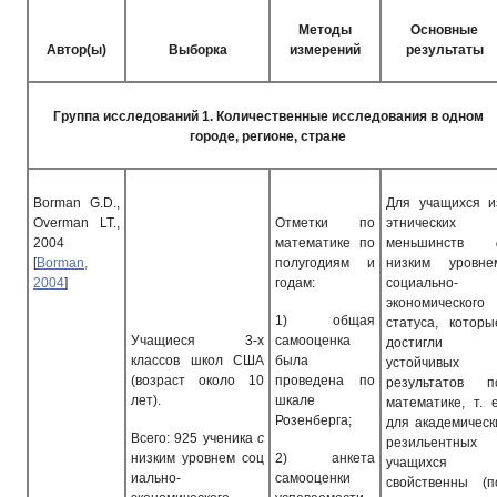
Методы
Основные
Автор(ы)
Выборка
измерений
результаты
Группа исследований 1. Количественные исследования в одном
городе, регионе, стране
Borman G.D.,
Для учащихся и
Overman LT.,
Отметки по
этнических
2004
математике по
меньшинств
[
Borman,
полугодиям и
низким уровне
2004
]
годам:
социально-
экономического
1)
общая
статуса, которы
Учащиеся 3-х
самооценка
достигли
классов школ США
была
устойчивых
(возраст около 10
проведена по
результатов п
лет).
шкале
математике, т. е
Розенберга;
для академическ
Всего: 925 ученика
с
резильентных
низким уровнем соц
2)
анкета
учащихся
иально-
самооценки
свойственны (п