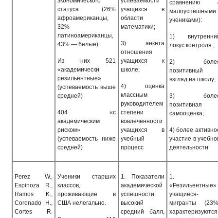
экономического
успеваемости
сравнению
статуса (26%
учащихся в
малоуспешными
афроамериканцы,
области
учениками):
32%
математики;
латиноамериканцы,
1)
внутренни
3)
анкета
43% — белые).
локус контроля ;
отношения
Из них 521
учащихся к
2)
боле
«академически
школе;
позитивный
резильентные»
взгляд на школу;
4)
оценка
(успеваемость выше
классным
средней)
3)
боле
руководителем
позитивная
404 «с
степени
самооценка;
академическим
вовлеченности
риском»
учащихся в
4)
более активно
(успеваемость ниже
учебный
участие в учебно
средней)
процесс
деятельности
Perez W.,
Ученики старших
1.
Показатели
1.
Espinoza R.,
классов,
академической
«Резильентные»
Ramos K.,
проживающие в
успешности:
учащиеся-
Coronado H.,
США нелегально.
высокий
мигранты (23%
Cortes R.
средний балл,
характеризуются