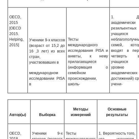
OECD,
1. До
2015
академически
[
OECD
резильентных
2015.
учащихся 
Helping,
Тесты
неблагополучн
Ученики 9-х классов
2015
]
международного
семей, кото
(возраст от 15,2 до
исследования
PISA
и
входят в пер
16 ,3 лет) из всех
анкеты, к нему
четверть в
стран,
прилагающиеся
учащихся
участвовавших в
(информация о
уровню
международном
семейном
академических
исследовании
PISA
происхождении,
достижений) с
в
школь-
учени-
Методы
Основные
Автор(ы)
Выборка
измерений
результаты
OECD,
Ученики 9-х
Тесты
1.
Вероятность того,
2018