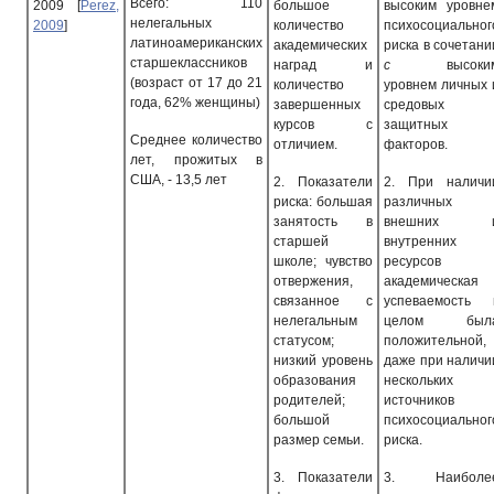
Всего: 110
2009
[
Perez,
большое
высоким уровне
нелегальных
2009
]
количество
психосоциальног
латиноамериканских
академических
риска в сочетани
старшеклассников
наград и
с
высоки
(возраст от 17 до 21
количество
уровнем личных 
года, 62% женщины)
завершенных
средовых
курсов с
защитных
Среднее количество
отличием.
факторов.
лет, прожитых в
США, - 13,5 лет
2.
Показатели
2.
При наличи
риска: большая
различных
занятость в
внешних 
старшей
внутренних
школе; чувство
ресурсов
отвержения,
академическая
связанное с
успеваемость 
нелегальным
целом был
статусом;
положительной,
низкий уровень
даже при наличи
образования
нескольких
родителей;
источников
большой
психосоциальног
размер семьи.
риска.
3.
Показатели
3.
Наиболе