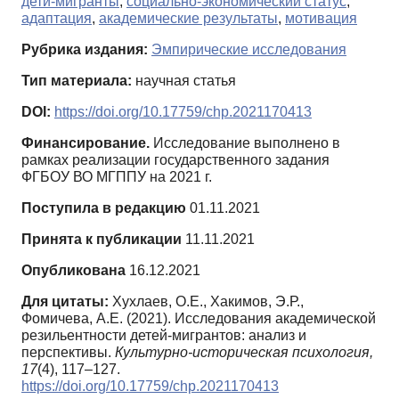
дети-мигранты
,
социально-экономический статус
,
адаптация
,
академические результаты
,
мотивация
Рубрика издания:
Эмпирические исследования
Тип материала:
научная статья
DOI:
https://doi.org/10.17759/chp.2021170413
Финансирование.
Исследование выполнено в
рамках реализации государственного задания
ФГБОУ ВО МГППУ на 2021 г.
Поступила в редакцию
01.11.2021
Принята к публикации
11.11.2021
Опубликована
16.12.2021
Для цитаты:
Хухлаев, О.Е., Хакимов, Э.Р.,
Фомичева, А.Е. (2021). Исследования академической
резильентности детей-мигрантов: анализ и
перспективы.
Культурно-историческая психология,
17
(4), 117–127.
https://doi.org/10.17759/chp.2021170413