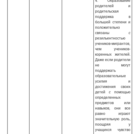
4.
Образование
родителей и
родительская
поддержка в
большей степени и
положительно
связаны
с
резильентностью
учеников-мигрантов,
чем учеников-
коренных жителей.
Даже если родители
не могут
поддержать
образовательные
усилия и
достижения своих
детей
с
помощью
определенных
предметов или
навыков, они все
равно играют
значительную роль,
поощряя у
учащихся чувство