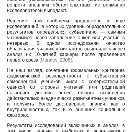
вопреки внешним обстоятельствам, из внимания
исследователей выпадают.
Решение этой проблемы предложено в ряде
исследований, в которых уровень образовательных
результатов определялся субъективно — самими
учащимися через заполнение анкет или участие в
интервью. В одном исследовании качество
образования учащихся-мигрантов выявлялось через
анализ их 10-летней карьеры после проведения
первого среза
[
Morales, 2008
]
.
На наш взгляд, сочетание формальных критериев
академической резильентности с субъективной
самооценкой учеников и/или с содержательной
оценкой со стороны учителей или родителей
позволяет достичь более точного выявления
действительно академически резильентных учеников
и получить более достоверные знания, как о
внутриличностных, так и о внешних социальных
факторах.
Результаты исследований включенных в анализ, в
том числе данные о выборках и используемых