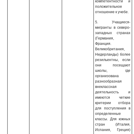
компетентности и
положительное
отношение к учебе.
5.
Учащиеся-
мигранты в северо-
западных странах
(Германия,
Франция.
Великобритания,
Нидерланды) более
резильентны, если
они посещают
школы, где
организована
разнообразная
внеклассная
деятельность и
имеются четкие
критерии отбора
для поступления в
определенные
классы. Для южных
стран (Италия,
Испания, Греция)