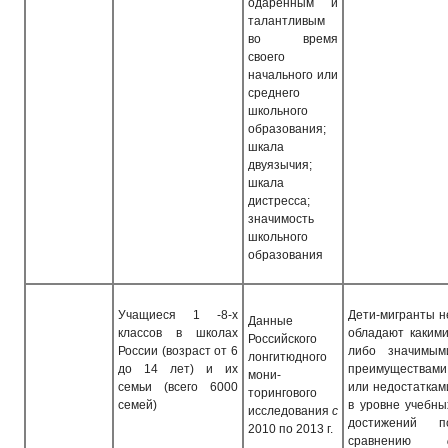
одаренным и
талантливым
во время
своего
начального или
среднего
школьного
образования;
шкала
двуязычия;
шкала
дистресса;
значимость
школьного
образования
Учащиеся 1 -8-х
Дети-мигранты н
Данные
классов в школах
обладают какими
Российского
России (возраст от 6
либо значимым
лонгитюдного
до 14 лет) и их
преимуществами
мони­
семьи (всего 6000
или недостаткам
торингового
семей)
в уровне учебны
исследования
с
достижений п
2010 по 2013 г.
сравнению