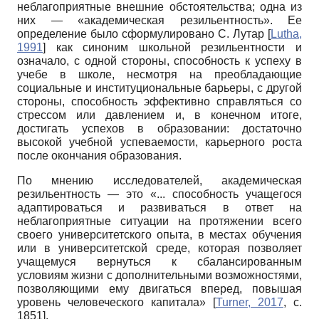
неблагоприятные внешние обстоятельства; одна из
них — «академическая резильентность». Ее
определение было сформулировано
C
. Лутар
[
Lutha,
1991
]
как синоним школьной резильентности и
означало, с одной стороны, способность к успеху в
учебе в школе, несмотря на преобладающие
социальные и институциональные барьеры, с другой
стороны, способность эффективно справляться со
стрессом или давлением и, в конечном итоге,
достигать успехов в образовании: достаточно
высокой учебной успеваемости, карьерного роста
после окончания образования.
По мнению исследователей, академическая
резильентность — это «... способность учащегося
адаптироваться и развиваться в ответ на
неблагоприятные ситуации на протяжении всего
своего университетского опыта, в местах обучения
или в университетской среде, которая позволяет
учащемуся вернуться к сбалансированным
условиям жизни с дополнительными возможностями,
позволяющими ему двигаться вперед, повышая
уровень человеческого капитала»
[
Turner, 2017
, с.
1851]
.