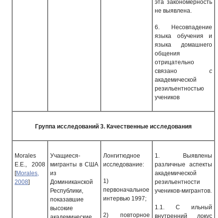
эта закономерность
не выявлена.
6.
Несовпадение
языка обучения и
языка домашнего
общения
отрицательно
связано
с
академической
резильентностью
учеников
Группа исследований
3.
Качественные исследования
Morales
Учащиеся-
Лонгитюдное
1.
Выявлены
Е.Е., 2008
мигранты в США
исследование:
различные аспекты
[
Morales,
из
академической
1)
2008
]
Доминиканской
резильентно­сти
первоначальное
Республики,
учеников-мигрантов.
интервью 1997;
показавшие
1.1.
С ильный
высокие
2)
повторное
внутренний локус
академические