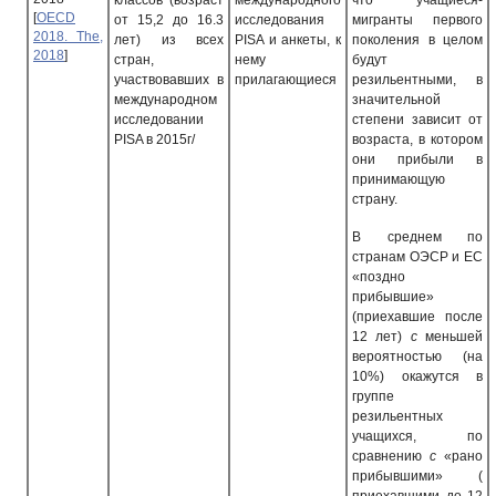
классов (возраст
международного
что учащиеся-
[
OECD
от 15,2 до 16.3
исследования
мигранты первого
2018. The,
лет) из всех
PISA
и анкеты, к
поколения в целом
2018
]
стран,
нему
будут
участвовавших в
прилагающиеся
резильентными, в
международном
значительной
исследовании
степени зависит от
PISA
в 2015г/
возраста, в котором
они прибыли в
принимающую
страну.
В среднем по
странам ОЭСР и ЕС
«поздно
прибывшие»
(приехавшие после
12 лет)
с
меньшей
вероятностью (на
10%) окажутся в
группе
резильентных
учащихся, по
сравнению
с
«рано
прибывшими» (