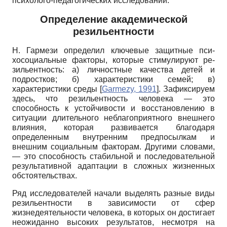
психолого-педагогических исследований.
Определение академической
резильентности
Н. Гармези определил ключевые защитные пси­
хосоциальные факторы, которые стимулируют ре-
зильентность: а) личностные качества детей и
подростков; б) характеристики семей; в)
характеристики среды
[
Garmezy, 1991
]
. Зафиксируем
здесь, что резильентность человека — это
способность к устойчивости и восстановлению в
ситуации длительного неблагоприятного внешнего
влияния, которая развивается благодаря
определенным внутренним предпосылкам и
внешним социальным факторам. Другими словами,
— это способность стабильной и последовательной
результативной адаптации в сложных жизненных
обстоятельствах.
Ряд исследователей начали выделять разные виды
резильентности в зависимости от сфер
жизнедеятельности человека, в которых он достигает
неожиданно высоких результатов, несмотря на