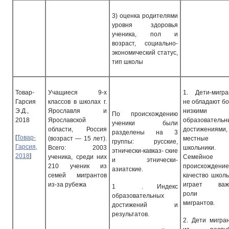
3) оценка родителями
уровня здоровья
ученика, пол и
возраст, социально-
экономический статус,
тип школы
Товар-
Учащиеся 9-х
1.
Дети-мигр
Гар­сия
классов в школах г.
не обладают б
Э.Д.,
Ярославля и
низкими
По происхождению
2018
Ярославской
образователь
ученики были
области, Россия
достижениями,
разделены на 3
[
Товар-
(возраст — 15 лет).
местные
группы: русские,
Гарсия,
Всего: 2003
школьники.
этнически-кавказ- ские
2018
]
ученика, среди них
Семейное
и этнически-
210 ученик из
происхождени
азиатские.
семей мигрантов
качество школ
из-за рубежа
играет важ
1
. Индекс
роли д
образовательных
мигрантов.
достижений и
результатов.
2.
Дети мигра