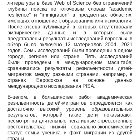
литературы в базе
Web
of
Science
без ограничений
глубины поиска по ключевым словам “
academic
resilience
” и “
immigration
” в предметных областях,
имеющих отношение к образованию или психологии.
После отсева публикаций, в которых отсутствовали
эмпирические данные и в которых были
представлены результаты исследований взрослых, в
обзор было включено 12 материалов 2004—2021
годов. Семь исследований были проведены в одном
городе, регионе или стране. Пять исследований
были проведены в международном масштабе;
сравнивались результаты резильентности детей-
мигрантов между разными странами, например, в
странах Евросоюза на основе данных
международного исследования
PISA
.
В-целом, в большинстве работ академическая
резильентность детей-мигрантов определяется как
достаточно высокий уровень образовательных
результатов, который такие дети показывают,
несмотря на длительные негативные стрессогенные
обстоятельства: низкий социально-экономический
статус семьи ученика и факт миграции из другой
страны.