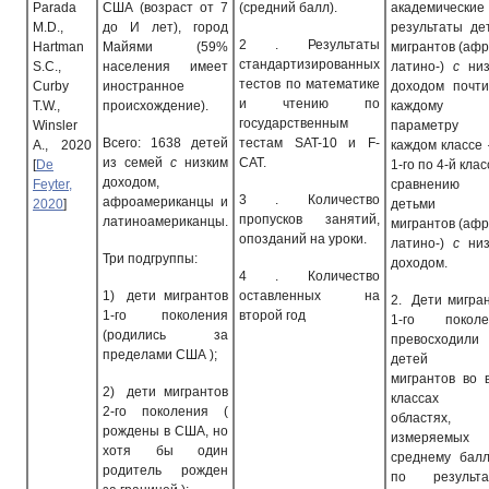
Parada
США (возраст от 7
(средний балл).
академические
M.D.,
до И лет), город
результаты де
2
. Результаты
Hartman
Майями (59%
мигрантов (афр
стандартизированных
S.C.,
населения имеет
латино-)
с
низ
тестов по математике
Curby
иностранное
доходом почт
и чтению по
T.W.,
происхождение).
каждому
государственным
Winsler
параметр
Всего: 1638 детей
тестам
SAT-
10 и
F-
A., 2020
каждом класс
из семей
с
низким
CAT.
[
De
1-го по 4-й клас
доходом,
Feyter,
сравнен
3
. Количество
афроамериканцы и
2020
]
детьми 
пропусков занятий,
латиноамериканцы.
мигрантов (афр
опозданий на уроки.
латино-)
с
низ
Три подгруппы:
доходом.
4
. Количество
1)
дети мигрантов
оставленных на
2.
Дети мигра
1-го поколения
второй год
1-го поколе
(родились за
превосходили
пределами США );
детей 
мигрантов во 
2)
дети мигрантов
классах
2-го поколения (
областях,
рождены в США, но
измеряемых
хотя бы один
среднему бал
родитель рожден
по результа