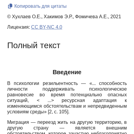
Копировать для цитаты
© Хухлаев О.Е., Хакимов Э.Р., Фомичева А.Е., 2021
Лицензия:
CC BY-NC 4.0
Полный текст
Введение
В психологии резильентность — «... способность
личности поддерживать психологическое
равновесие во время потенциально опасных
ситуаций, < ...> ресурсная адаптация к
изменяющимся обстоятельствам и непредвиденным
условиям среды» [2,
c
. 105].
Миграция — переезд жить на другую территорию, в
другую страну — является внешним
обстоятельством, которое зачастую неблагоприятно