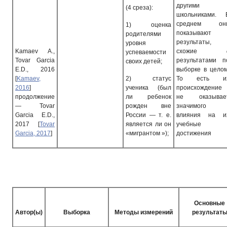
другими
(4 среза):
школьниками. 
среднем он
1)
оценка
показывают
родителями
результаты,
уровня
Kamaev
A
.,
схожие
успеваемости
Tovar
Gar
cia
результатами п
своих детей;
E
.
D
., 2016
выборке в целом
[
Kamaev,
2)
статус
То есть и
2016
]
ученика (был
происхождение
продолжение
ли ребенок
не оказывае
—
Tovar
рожден вне
значимого
Garcia
E
.
D
.,
России — т. е.
влияния на и
2017
[
Tovar
является ли он
учебные
Garcia, 2017
]
«мигрантом »);
достижения
Основные
Автор(ы)
Выборка
Методы измерений
результат