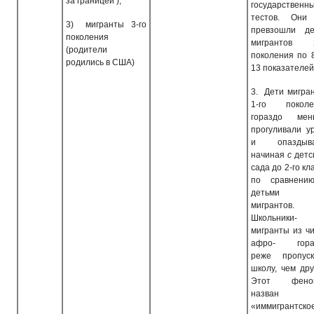
за границей );
государственн
тестов. Они
3)
мигранты 3-го
превзошли де
поколения
мигрантов 2
(родители
поколения по 
родились в США)
13 показателей
3.
Дети мигра
1-го поколе
гораздо мен
прогуливали у
и опаздыва
начиная
с
детс
сада до 2-го кл
по сравнен
детьми 
мигрантов.
Школьники-
мигранты из ч
афро- гора
реже пропуск
школу, чем дру
Этот фено
назван
«иммигрантско