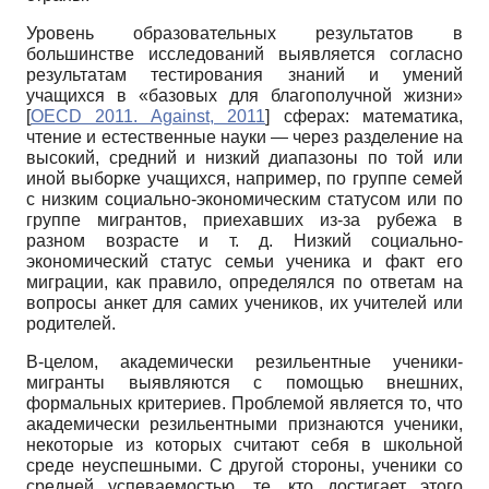
Уровень образовательных результатов в
большинстве исследований выявляется согласно
результатам тестирования знаний и умений
учащихся в «базовых для благополучной жизни»
[
OECD 2011. Against, 2011
]
сферах: математика,
чтение и естественные науки — через разделение на
высокий, средний и низкий диапазоны по той или
иной выборке учащихся, например, по группе семей
с низким социально-экономическим статусом или по
группе мигрантов, приехавших из-за рубежа в
разном возрасте и т. д. Низкий социально-
экономический статус семьи ученика и факт его
миграции, как правило, определялся по ответам на
вопросы анкет для самих учеников, их учителей или
родителей.
В-целом, академически резильентные ученики-
мигранты выявляются с помощью внешних,
формальных критериев. Проблемой является то, что
академически резильентными признаются ученики,
некоторые из которых считают себя в школьной
среде неуспешны­ми. С другой стороны, ученики со
средней успеваемостью, те, кто достигает этого