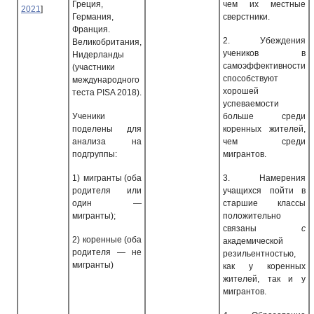
Греция,
чем их местные
2021
]
Германия,
сверстники.
Франция.
2.
Убеждения
Великобритания,
учеников в
Нидерланды
самоэффективности
(участники
способствуют
международного
хорошей
теста
PISA
2018).
успеваемости
Ученики
больше среди
поделены для
коренных жителей,
анализа на
чем среди
подгруппы:
мигрантов.
1)
мигранты (оба
3.
Намерения
родителя или
учащихся пойти в
один —
старшие классы
мигранты);
положительно
связаны
с
2)
коренные (оба
академической
родителя — не
резильентностью,
мигранты)
как у коренных
жителей, так и у
мигрантов.