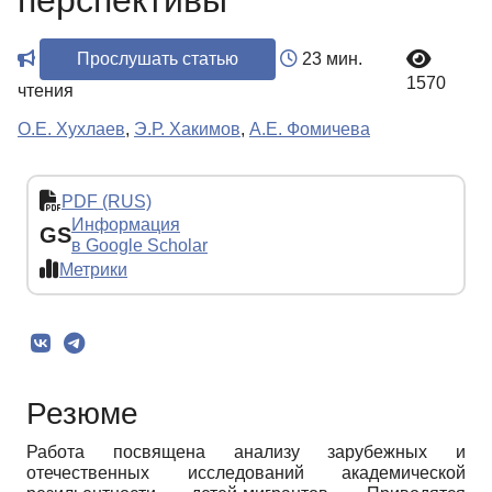
перспективы
Прослушать статью
23 мин.
1570
чтения
О.Е. Хухлаев
,
Э.Р. Хакимов
,
А.Е. Фомичева
PDF (RUS)
Информация
GS
в Google Scholar
Метрики
Резюме
Работа посвящена анализу зарубежных и
отечественных исследований академической