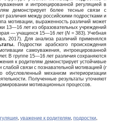
оуважения и интроецированной регуляцией в
елям демонстрирует более тесные связи с
ют различия между российскими подростками и
ипа мотивации, выраженность различий может
тки 13—16 лет из образовательных учреждений
торая — учащихся 15—16 лет (
N
= 383). Учебная
а, 2017). Для анализа различий применялся
ьтаты.
Подростки арабского происхождения
мотивации самоуважения, интроецированной
лет. В группе 15—16 лет различия сохраняются
жения к родителям демонстрирует устойчивые
и слабой связи с познавательной мотивацией (
r
но обусловленный механизм интериоризации
тельности. Полученные результаты уточняют
формировании мотивационных процессов.
гуляция
,
уважение к родителям
,
подростки
,