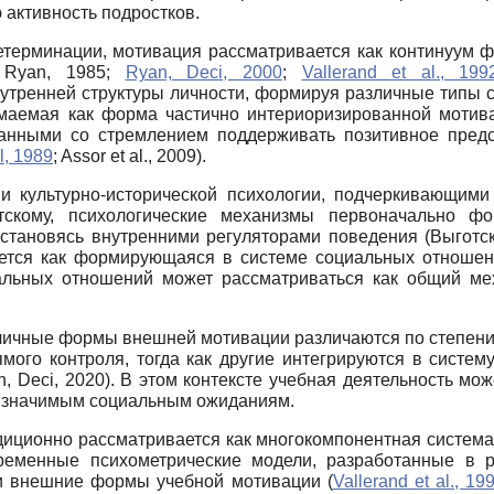
 активность подростков.
етерминации, мотивация рассматривается как континуум ф
, Ryan, 1985;
Ryan, Deci, 2000
;
Vallerand et al., 199
нутренней структуры личности, формируя различные типы 
маемая как форма частично интериоризированной мотива
занными со стремлением поддерживать позитивное предс
l, 1989
; Assor et al., 2009).
и культурно-исторической психологии, подчеркивающи
тскому, психологические механизмы первоначально ф
становясь внутренними регуляторами поведения (Выготск
ется как формирующаяся в системе социальных отношений
иальных отношений может рассматриваться как общий м
личные формы внешней мотивации различаются по степени
мого контроля, тогда как другие интегрируются в систе
n, Deci, 2020). В этом контексте учебная деятельность м
ь значимым социальным ожиданиям.
диционно рассматривается как многокомпонентная систем
временные психометрические модели, разработанные в 
и внешние формы учебной мотивации (
Vallerand et al., 19