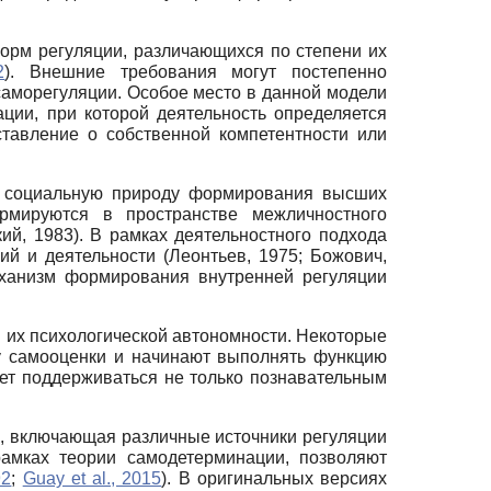
орм регуляции, различающихся по степени их
2
). Внешние требования могут постепенно
саморегуляции. Особое место в данной модели
ции, при которой деятельность определяется
тавление о собственной компетентности или
ми социальную природу формирования высших
ормируются в пространстве межличностного
ий, 1983). В рамках деятельностного подхода
 и деятельности (Леонтьев, 1975; Божович,
еханизм формирования внутренней регуляции
 их психологической автономности. Некоторые
му самооценки и начинают выполнять функцию
ожет поддерживаться не только познавательным
а, включающая различные источники регуляции
рамках теории самодетерминации, позволяют
92
;
Guay et al., 2015
). В оригинальных версиях