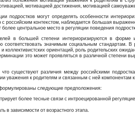
ализ положения мотивации уважения к родителям в струк
мотивацией, мотивацией достижения, мотивацией самоуваж
ции подростков могут определять особенности интериориз
ю с российским контекстом, наблюдается большая выражен
 более центральное место в регуляции поведения подростк
телей в большей степени интериоризируются в форме 
ю соответствовать значимым социальным стандартам. В р
и коллективистских ориентаций, роль родительских ожида
терминации это может проявляться в различной степени в
, что существуют различия между российскими подростк
и уважения к родителям и связанным с ней компонентам 
 сформулированы следующие предположения:
трирует более тесные связи с интроецированной регуляци
ь в зависимости от возрастного этапа.