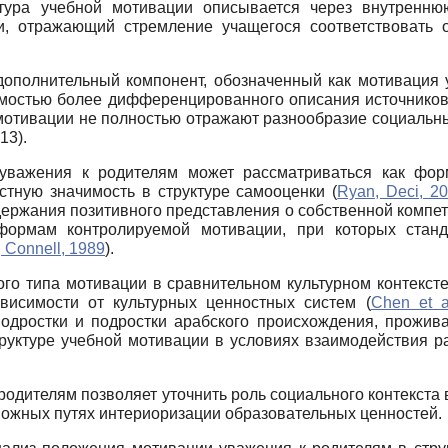
уктура учебной мотивации описывается через внутрен
и, отражающий стремление учащегося соответствовать
ополнительный компонент, обозначенный как мотивация 
мостью более дифференцированного описания источников 
мотивации не полностью отражают разнообразие социальны
13).
уважения к родителям может рассматриваться как фор
тную значимость в структуре самооценки (
Ryan, Deci, 2
держания позитивного представления о собственной компет
формам контролируемой мотивации, при которых стан
 Connell, 1989
).
го типа мотивации в сравнительном культурном контексте.
висимости от культурных ценностных систем (
Chen et a
подростки и подростки арабского происхождения, прожив
руктуре учебной мотивации в условиях взаимодействия р
родителям позволяет уточнить роль социального контекст
можных путях интериоризации образовательных ценностей.