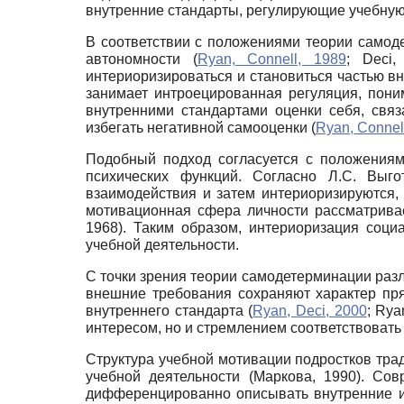
внутренние стандарты, регулирующие учебную
В соответствии с положениями теории самод
автономности (
Ryan, Connell, 1989
; Deci
интериоризироваться и становиться частью в
занимает интроецированная регуляция, пони
внутренними стандартами оценки себя, свя
избегать негативной самооценки (
Ryan, Connel
Подобный подход согласуется с положениям
психических функций. Согласно Л.С. Выго
взаимодействия и затем интериоризируются, 
мотивационная сфера личности рассматрива
1968). Таким образом, интериоризация соц
учебной деятельности.
С точки зрения теории самодетерминации раз
внешние требования сохраняют характер пря
внутреннего стандарта (
Ryan, Deci, 2000
; Rya
интересом, но и стремлением соответствоват
Структура учебной мотивации подростков тра
учебной деятельности (Маркова, 1990). Со
дифференцированно описывать внутренние 