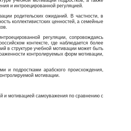
туре учебной мотивации подростков, а также
ения и интроецированной регуляцией.
ации родительских ожиданий. В частности, в
ность коллективистских ценностей, а семейные
ов.
интроецированной регуляции, сопровождаясь
оссийском контексте, где наблюдается более
ний в структуре учебной мотивации может быть
ыраженности контролируемых форм мотивации,
ами и подростками арабского происхождения,
контролируемой мотивации.
ей и мотивацией самоуважения по сравнению с