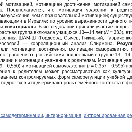
ой мотивацией, мотивацией достижения, мотивацией сам
а
. Предполагается, что мотивация уважения к родит
амоуважения, чем с познавательной мотивацией; существу
ивающими в Израиле; по уровню выраженности данного т
ы и материалы
. В исследовании приняли участие подрос
растная группа включала учащихся 13—14 лет (
N
= 333), в
росника ШАМ-Ш (Гордеева, Сычев, Гижицкий, Гавриченков
имосвязей — корреляционный анализ Спирмена.
Резул
тели мотивации достижения, мотивации саморазвития, 
по сравнению с российскими подростками в группе 13—14 
ляции и мотивации уважения к родителям. Мотивация ува
09—0,550) и мотивацией самоуважения (
r
= 0,357—0,595) пр
ения к родителям может рассматриваться как культур
ованием контролируемых форм саморегуляции учебной дея
и подростков и подчеркивают роль семейного контекста в 
 самодетерминации
,
интериоризация
,
интроецированная ре