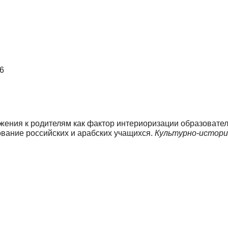
6
ажения к родителям как фактор интериоризации образовате
ование российских и арабских учащихся.
Культурно-истори