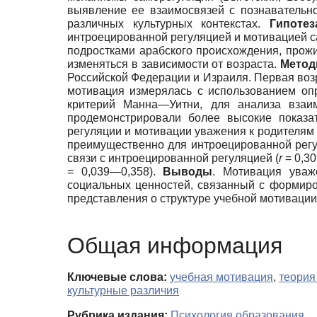
выявление ее взаимосвязей с познавательн
различных культурных контекстах.
Гипотез
интроецированной регуляцией и мотивацией с
подростками арабского происхождения, прож
изменяться в зависимости от возраста.
Метод
Российской Федерации и Израиля. Первая воз
мотивация измерялась с использованием оп
критерий Манна—Уитни, для анализа вза
продемонстрировали более высокие показа
регуляции и мотивации уважения к родителям 
преимущественно для интроецированной регу
связи с интроецированной регуляцией (
r
= 0,3
= 0,039—0,358).
Выводы
. Мотивация уваж
социальных ценностей, связанный с формир
представления о структуре учебной мотиваци
Общая информация
Ключевые слова:
учебная мотивация
,
теория
культурные различия
Рубрика издания:
Психология образования