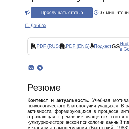
Прослушать статью
37 мин. чтени
Е. Даббах
Инф
GS
PDF (RUS)
PDF (ENG)
Подкаст
в Go
Резюме
Контекст и актуальность.
Учебная мотива
психологического благополучия учащихся. В 
активности, формирующихся в процессе инт
отражающая стремление учащегося соответ
культурно-исторической психологии данный т
механизмы саморегуляции (Выготский, 1983