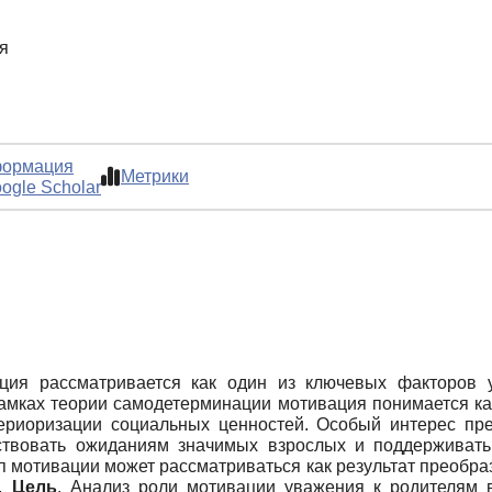
я
ормация
Метрики
ogle Scholar
ция рассматривается как один из ключевых факторов у
рамках теории самодетерминации мотивация понимается к
ериоризации социальных ценностей. Особый интерес пре
ствовать ожиданиям значимых взрослых и поддерживать
ип мотивации может рассматриваться как результат преобр
).
Цель
. Анализ роли мотивации уважения к родителям в