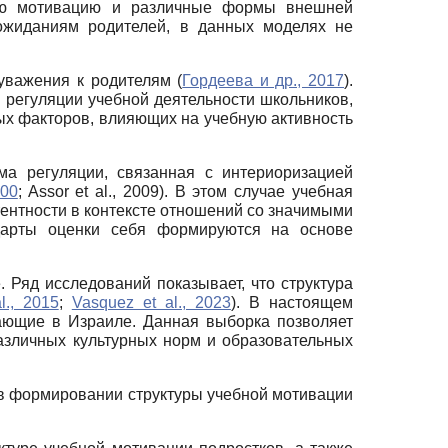
нюю мотивацию и различные формы внешней
 ожиданиям родителей, в данных моделях не
уважения к родителям (
Гордеева и др., 2017
).
регуляции учебной деятельности школьников,
х факторов, влияющих на учебную активность
ма регуляции, связанная с интериоризацией
000
; Assor et al., 2009). В этом случае учебная
ентности в контексте отношений со значимыми
дарты оценки себя формируются на основе
 Ряд исследований показывает, что структура
l., 2015
;
Vasquez et al., 2023
). В настоящем
ающие в Израиле. Данная выборка позволяет
азличных культурных норм и образовательных
а в формировании структуры учебной мотивации