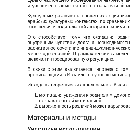
Целью настоящего исследования является ан
изучение ее взаимосвязей с познавательной 
Культурные различия в процессах социализа
арабских культурных контекстах, по сравнени
отношения и родительский авторитет занимают
Это способствует тому, что ожидания роди
внутренним чувством долга и необходимость
вариативное сочетание индивидуалистических 
менее однозначной. В рамках теории самоде
включая интроецированную регуляцию.
В связи с этим выдвигается гипотеза о том
проживающими в Израиле, по уровню мотиваци
Исходя из теоретических предпосылок, были
мотивация уважения к родителям демонс
познавательной мотивацией;
выраженность различий может варьироват
Материалы и методы
Участники исследования