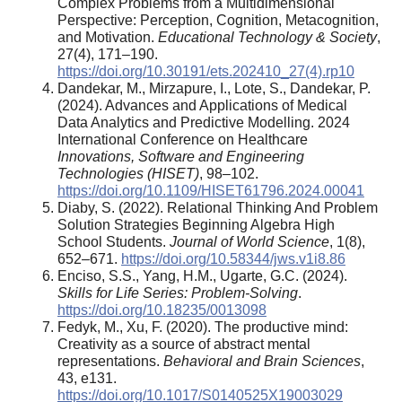
Complex Problems from a Multidimensional
Perspective: Perception, Cognition, Metacognition,
and Motivation.
Educational Technology & Society
,
27(4), 171–190.
https://doi.org/10.30191/ets.202410_27(4).rp10
Dandekar, M., Mirzapure, I., Lote, S., Dandekar, P.
(2024). Advances and Applications of Medical
Data Analytics and Predictive Modelling. 2024
International Conference on Healthcare
Innovations, Software and Engineering
Technologies (HISET)
, 98–102.
https://doi.org/10.1109/HISET61796.2024.00041
Diaby, S. (2022). Relational Thinking And Problem
Solution Strategies Beginning Algebra High
School Students.
Journal of World Science
, 1(8),
652–671.
https://doi.org/10.58344/jws.v1i8.86
Enciso, S.S., Yang, H.M., Ugarte, G.C. (2024).
Skills for Life Series: Problem-Solving
.
https://doi.org/10.18235/0013098
Fedyk, M., Xu, F. (2020). The productive mind:
Creativity as a source of abstract mental
representations.
Behavioral and Brain Sciences
,
43, e131.
https://doi.org/10.1017/S0140525X19003029