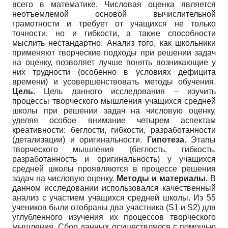
всего в математике. Числовая оценка является
неотъемлемой основой вычислительной
грамотности и требует от учащихся не только
точности, но и гибкости, а также способности
мыслить нестандартно. Анализ того, как школьники
применяют творческие подходы при решении задач
на оценку, позволяет лучше понять возникающие у
них трудности (особенно в условиях дефицита
времени) и усовершенствовать методы обучения.
Цель.
Цель данного исследования – изучить
процессы творческого мышления учащихся средней
школы при решении задач на числовую оценку,
уделяя особое внимание четырем аспектам
креативности: беглости, гибкости, разработанности
(детализации) и оригинальности.
Гипотеза.
Этапы
творческого мышления (беглость, гибкость,
разработанность и оригинальность) у учащихся
средней школы проявляются в процессе решения
задач на числовую оценку.
Методы и материалы.
В
данном исследовании использовался качественный
анализ с участием учащихся средней школы. Из 55
учеников были отобраны два участника (S1 и S2) для
углубленного изучения их процессов творческого
мышления. Сбор данных осуществлялся с помощью