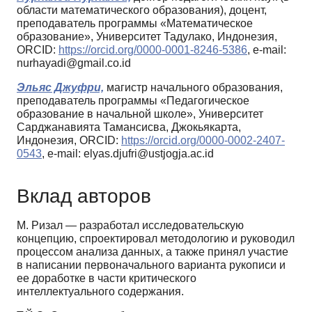
области математического образования), доцент,
преподаватель программы «Математическое
образование», Университет Тадулако, Индонезия,
ORCID:
https://orcid.org/0000-0001-8246-5386
, e-mail:
nurhayadi@gmail.co.id
Эльяс Джуфри,
магистр начального образования,
преподаватель программы «Педагогическое
образование в начальной школе», Университет
Сарджанавията Тамансисва, Джокьякарта,
Индонезия, ORCID:
https://orcid.org/0000-0002-2407-
0543
, e-mail: elyas.djufri@ustjogja.ac.id
Вклад авторов
М. Ризал — разработал исследовательскую
концепцию, спроектировал методологию и руководил
процессом анализа данных, а также принял участие
в написании первоначального варианта рукописи и
ее доработке в части критического
интеллектуального содержания.