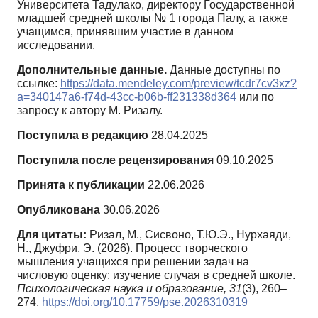
Университета Тадулако, директору Государственной
младшей средней школы № 1 города Палу, а также
учащимся, принявшим участие в данном
исследовании.
Дополнительные данные.
Данные доступны по
ссылке:
https://data.mendeley.com/preview/tcdr7cv3xz?
a=340147a6-f74d-43cc-b06b-ff231338d364
или по
запросу к автору М. Ризалу.
Поступила в редакцию
28.04.2025
Поступила после рецензирования
09.10.2025
Принята к публикации
22.06.2026
Опубликована
30.06.2026
Для цитаты:
Ризал, М., Сисвоно, Т.Ю.Э., Нурхаяди,
Н., Джуфри, Э. (2026). Процесс творческого
мышления учащихся при решении задач на
числовую оценку: изучение случая в средней школе.
Психологическая наука и образование,
31
(3), 260–
274.
https://doi.org/10.17759/pse.2026310319