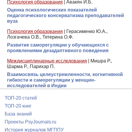
Психология образования
|
Авакян И.Б.
Оценка психологических показателей
педагогического консерватизма преподавателей
вуза
Психология образования
|
Герасименко Ю.А.,
Лозгачева О.В., Тетерина О.Ф.
Развитие саморегуляции у обучающихся с
проявлениями дезадаптивного поведения
Междисциплинарные исследования
|
Мишра Р.,
Шарма Р., Парихар П.
Взаимосвязь целеустремленности, когнитивной
гибкости и саморегуляции у женщин-
исследователей в Индии
ТОП-20 статей
ТОП-20 книг
База знаний
Проекты PsyJournals.ru
История журналов МГППУ