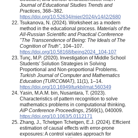
Journal of Educational Studies Trends and
Practices
, 368–382.
https://doi.org/10.52634/mier/2024/v14/i2/2680
Tsukanova, N. (2024). Worksheet as a modern
method in the educational process.
Materials of the
All-Russian Scientific and Practical Conference
"The Transcendence of Being: The Ideals of The
Cognition of Truth"
, 104–107.
https://doi.org/10.58168/being2024_104-107
Tunç, M.P. (2020). Investigation of Middle School
Students’ Solution Strategies in Solving
Proportional and Non-proportional Problems.
Turkish Journal of Computer and Mathematics
Education (TURCOMAT)
, 11(1), 1–14.
https://doi.org/10.16949/turkbilmat.560349
Yasin, M.A.M. bin, Nusantara, T. (2023).
Characteristics of pattern recognition to solve
mathematics problems in computational thinking.
AIP Conference Proceedings
, 2569(1), 040009.
https://doi.org/10.1063/5.0112171
Zhang, J., Tchetgen Tchetgen, E.J. (2024). Efficient
estimation of causal effects with error-prone
exposures: A control variates approach for