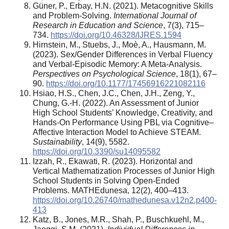
Güner, P., Erbay, H.N. (2021). Metacognitive Skills
and Problem-Solving.
International Journal of
Research in Education and Science
, 7(3), 715–
734.
https://doi.org/10.46328/IJRES.1594
Hirnstein, M., Stuebs, J., Moè, A., Hausmann, M.
(2023). Sex/Gender Differences in Verbal Fluency
and Verbal-Episodic Memory: A Meta-Analysis.
Perspectives on Psychological Science
, 18(1), 67–
90.
https://doi.org/10.1177/17456916221082116
Hsiao, H.S., Chen, J.C., Chen, J.H., Zeng, Y.,
Chung, G.-H. (2022). An Assessment of Junior
High School Students’ Knowledge, Creativity, and
Hands-On Performance Using PBL via Cognitive–
Affective Interaction Model to Achieve STEAM.
Sustainability
, 14(9), 5582.
https://doi.org/10.3390/su14095582
Izzah, R., Ekawati, R. (2023). Horizontal and
Vertical Mathematization Processes of Junior High
School Students in Solving Open-Ended
Problems. MATHEdunesa, 12(2), 400–413.
https://doi.org/10.26740/mathedunesa.v12n2.p400-
413
Katz, B., Jones, M.R., Shah, P., Buschkuehl, M.,