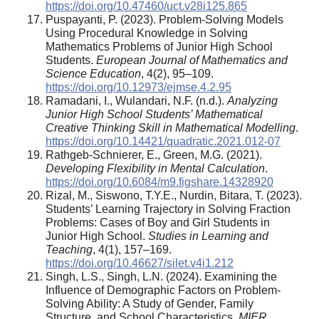
https://doi.org/10.47460/uct.v28i125.865
Puspayanti, P. (2023). Problem-Solving Models
Using Procedural Knowledge in Solving
Mathematics Problems of Junior High School
Students.
European Journal of Mathematics and
Science Education
, 4(2), 95–109.
https://doi.org/10.12973/ejmse.4.2.95
Ramadani, I., Wulandari, N.F. (n.d.).
Analyzing
Junior High School Students’ Mathematical
Creative Thinking Skill in Mathematical Modelling
.
https://doi.org/10.14421/quadratic.2021.012-07
Rathgeb-Schnierer, E., Green, M.G. (2021).
Developing Flexibility in Mental Calculation
.
https://doi.org/10.6084/m9.figshare.14328920
Rizal, M., Siswono, T.Y.E., Nurdin, Bitara, T. (2023).
Students’ Learning Trajectory in Solving Fraction
Problems: Cases of Boy and Girl Students in
Junior High School.
Studies in Learning and
Teaching
, 4(1), 157–169.
https://doi.org/10.46627/silet.v4i1.212
Singh, L.S., Singh, L.N. (2024). Examining the
Influence of Demographic Factors on Problem-
Solving Ability: A Study of Gender, Family
Structure, and School Characteristics.
MIER