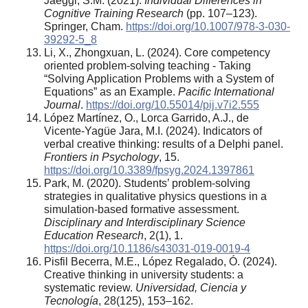
Jaeggi, S.M. (2021).
Individual Differences in
Cognitive Training Research
(pp. 107–123).
Springer, Cham.
https://doi.org/10.1007/978-3-030-
39292-5_8
Li, X., Zhongxuan, L. (2024). Core competency
oriented problem-solving teaching - Taking
“Solving Application Problems with a System of
Equations” as an Example.
Pacific International
Journal
.
https://doi.org/10.55014/pij.v7i2.555
López Martínez, O., Lorca Garrido, A.J., de
Vicente-Yagüe Jara, M.I. (2024). Indicators of
verbal creative thinking: results of a Delphi panel.
Frontiers in Psychology
, 15.
https://doi.org/10.3389/fpsyg.2024.1397861
Park, M. (2020). Students’ problem-solving
strategies in qualitative physics questions in a
simulation-based formative assessment.
Disciplinary and Interdisciplinary Science
Education Research
, 2(1), 1.
https://doi.org/10.1186/s43031-019-0019-4
Pisfil Becerra, M.E., López Regalado, Ó. (2024).
Creative thinking in university students: a
systematic review.
Universidad, Ciencia y
Tecnología
, 28(125), 153–162.