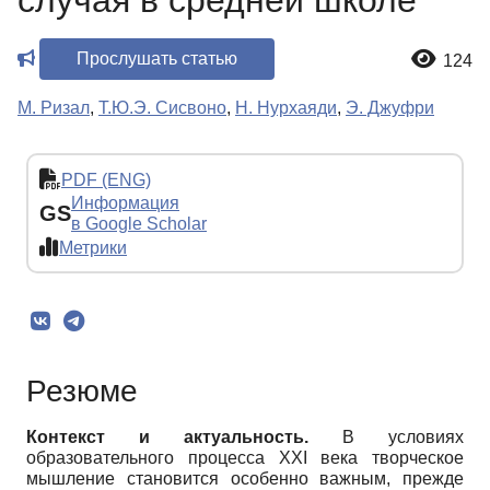
случая в средней школе
Прослушать статью
124
М. Ризал
,
Т.Ю.Э. Сисвоно
,
Н. Нурхаяди
,
Э. Джуфри
PDF (ENG)
Информация
GS
в Google Scholar
Метрики
Резюме
Контекст и актуальность.
В условиях
образовательного процесса XXI века творческое
мышление становится особенно важным, прежде