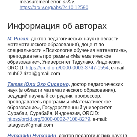
measurement error.
arXiv
.
https://arxiv.org/abs/2410.12590
.
Информация об авторах
М. Ризал,
доктор педагогических наук (в области
математического образования), доцент по
специальности «Психология обучения математике»,
преподаватель программы «Математическое
образование», Университет Тадулако, Индонезия,
ORCID:
https://orcid.org/0000-0003-3747-1554
, e-mail:
muh62.rizal@gmail.com
Татаг Юли Эко Сисвоно,
доктор педагогических
наук (в области математического образования),
ведущий научный сотрудник, профессор,
преподаватель программы «Математическое
образование», Государственный университет
Сурабаи, Сурабайя, Индонезия, ORCID:
https://orcid.org/0000-0002-7108-8279
, e-mail:
tatagyes@gmail.com
Нурхаяди Нурхаяди,
доктор педагогических наук (в