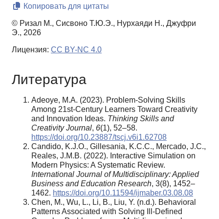
Копировать для цитаты
© Ризал М., Сисвоно Т.Ю.Э., Нурхаяди Н., Джуфри
Э., 2026
Лицензия:
CC BY-NC 4.0
Литература
Adeoye, M.A. (2023). Problem-Solving Skills
Among 21st-Century Learners Toward Creativity
and Innovation Ideas.
Thinking Skills and
Creativity Journal
,
6
(1), 52–58.
https://doi.org/10.23887/tscj.v6i1.62708
Candido, K.J.O., Gillesania, K.C.C., Mercado, J.C.,
Reales, J.M.B. (2022). Interactive Simulation on
Modern Physics: A Systematic Review.
International Journal of Multidisciplinary: Applied
Business and Education Research
, 3(8), 1452–
1462.
https://doi.org/10.11594/ijmaber.03.08.08
Chen, M., Wu, L., Li, B., Liu, Y. (n.d.). Behavioral
Patterns Associated with Solving Ill-Defined