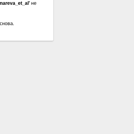
mareva_et_al'
не
снова.