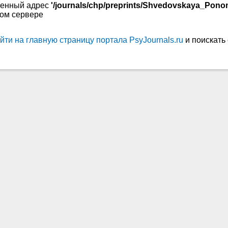
енный адрес
'/journals/chp/preprints/Shvedovskaya_Pono
том сервере
йти на главную страницу портала PsyJournals.ru
и поискать 