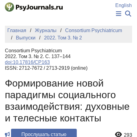
Перейти к основному содержанию
English
НОВОСТИ
Главная
Журналы
Consortium Psychiatricum
ИЗДАНИЯ
Выпуски
2022. Том 3. № 2
АВТОРЫ
ПОДАТЬ РУКОПИСЬ
Consortium Psychiatricum
БАЗА ЗНАНИЙ
2022. Том 3. № 2. С. 137–144
doi:10.17816/CP163
КЛЮЧЕВЫЕ СЛОВА
ISSN: 2712-7672 / 2713-2919 (online)
Регистрация
Вход
Формирование новой
парадигмы социального
взаимодействия: духовные
и телесные контакты
Прослушать статью
293