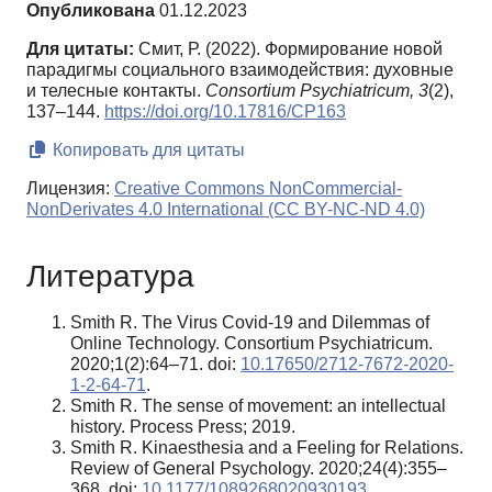
Опубликована
01.12.2023
Для цитаты:
Смит, Р. (2022). Формирование новой
парадигмы социального взаимодействия: духовные
и телесные контакты.
Consortium Psychiatricum,
3
(2),
137–144.
https://doi.org/10.17816/CP163
Копировать для цитаты
Лицензия:
Creative Commons NonCommercial-
NonDerivates 4.0 International (CC BY-NC-ND 4.0)
Литература
Smith R. The Virus Covid-19 and Dilemmas of
Online Technology. Consortium Psychiatricum.
2020;1(2):64–71. doi:
10.17650/2712-7672-2020-
1-2-64-71
.
Smith R. The sense of movement: an intellectual
history. Process Press; 2019.
Smith R. Kinaesthesia and a Feeling for Relations.
Review of General Psychology. 2020;24(4):355–
368. doi:
10.1177/1089268020930193
.