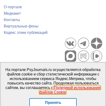
О портале
Медиакит
Контакты
Виртуальные фоны
Кодекс этики публикаций
Портал психологических изданий PsyJournals.ru, 2007–2026
На портале PsyJournals.ru осуществляется обработка
Правила использования материалов
файлов cookie и сбор статистической информации с
Свидетельство регистрации СМИ
Эл № ФС77-66447 от 14 июля
использованием сервиса Яндекс.Метрика, чтобы
2016 г.
повысить качество сайта. Продолжая пользоваться
сайтом, вы соглашаетесь с
Политикой использования
Издатель:
ФГБОУ ВО МГППУ
файлов Cookie
.
Репозиторий открытого доступа
Принять