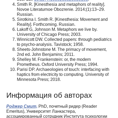
Smith R. [Kinesthesia and metaphors of reality].
Novoe Literaturnoe Obozrenie. 2014;(1):13–29.
Russian.
Sirotkina I. Smith R. [Kinesthesia: Movement and
Reality]. Forthcoming. Russian.
Lakoff G, Johnson M. Metaphors we live by.
University of Chicago Press; 2003.
Winnicott DW. Collected papers: through pediatrics
to psycho-analysis. Tavistock; 1958.
Sheets-Johnstone M. The primacy of movement,
2nd ed. John Benjamins; 2011.
Shelley M. Frankenstein: or, the modern
Prometheus. Oxford University Press; 1994.
Parisi DP. Archaeologies of touch: interfacing with
haptics from electricity to computing. University of
Minnesota Press; 2018.
Информация об авторах
Роджер Смит,
PhD, почетный ридер (Reader
Emeritus), Университет Ланкастера,
ассоциированный сотрудник Института психологии