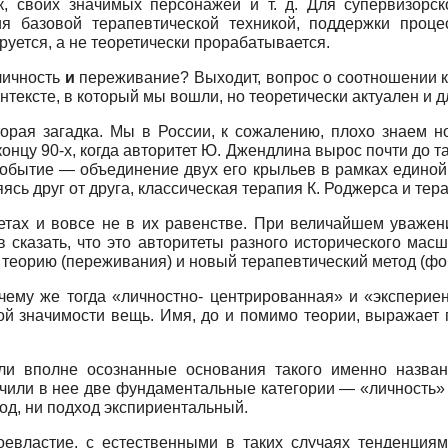
к, своих значимых персонажей и т. д. Для супервизорск
ия базовой терапевтической техникой, поддержки проц
ируется, а не теоретически прорабатывается.
личность
и
переживание? Выходит, вопрос о соотношении к
тексте, в который мы вошли, но теоретически актуален и д
торая загадка. Мы в России, к сожалению, плохо знаем 
онцу 90-х, когда авторитет Ю. Джендлина вырос почти до так
обытие — объединение двух его крыльев в рамках единой
сь друг от друга, классическая терапия К. Роджерса и те
тетах и вовсе не в их равенстве. При величайшем уважен
 сказать, что это авторитеты разного исторического мас
 теорию (переживания) и новый терапевтический метод (фо
очему же тогда «личностно- центрированная» и «экспери
значимости вещь. Имя, до и помимо теории, выражает гл
ли вполне осознанные основания такого именно назван
чили в нее две фундаментальные категории — «личность»
од, ни подход экспириентальный.
оевластие, с естественными в таких случаях тенденциям