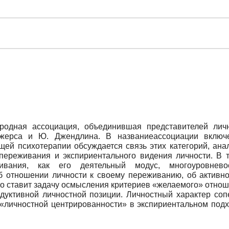
одная ассоциация, объединившая представителей личн
жерса и Ю. Джендлина. В названиеассоциации включ
щей психотерапии обсуждается связь этих категорий, ан
 переживания и экспириентального видения личности. В 
вания, как его деятельный модус, многоуровневость
об отношении личности к своему переживанию, об активн
то ставит задачу осмысления критериев «желаемого» отно
уктивной личностной позиции. Личностный характер соп
«личностной центрированности» в экспириентальном подх