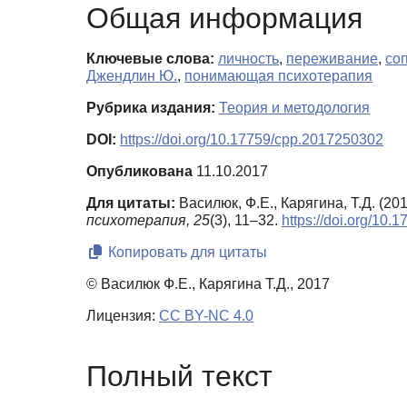
Общая информация
Ключевые слова:
личность
,
переживание
,
со
Джендлин Ю.
,
понимающая психотерапия
Рубрика издания:
Теория и методология
DOI:
https://doi.org/10.17759/cpp.2017250302
Опубликована
11.10.2017
Для цитаты:
Василюк, Ф.Е., Карягина, Т.Д. (2
психотерапия,
25
(3), 11–32.
https://doi.org/10
Копировать для цитаты
© Василюк Ф.Е., Карягина Т.Д., 2017
Лицензия:
CC BY-NC 4.0
Полный текст