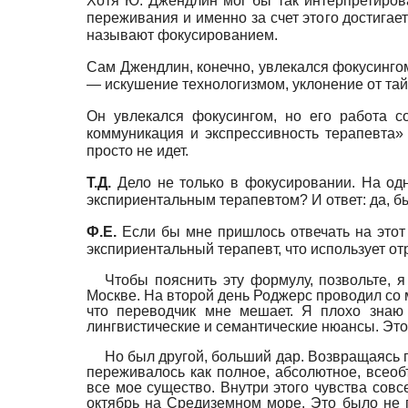
Хотя Ю. Джендлин мог бы так интерпретирова
переживания и именно за счет этого достигает
называют фокусированием.
Сам Джендлин, конечно, увлекался фокусингом
— искушение технологизмом, уклонение от тайн
Он увлекался фокусингом, но его работа с
коммуникация и экспрессивность терапевта
просто не идет.
Т.Д.
Дело не только в фокусировании. На о
экспириентальным терапевтом? И ответ: да, б
Ф.Е.
Если бы мне пришлось отвечать на этот
экспириентальный терапевт, что использует о
Чтобы пояснить эту формулу, позвольте, я
Москве. На второй день Роджерс проводил со 
что переводчик мне мешает. Я плохо знаю 
лингвистические и семантические нюансы. Это 
Но был другой, больший дар. Возвращаясь п
переживалось как полное, абсолютное, всео
все мое существо. Внутри этого чувства сов
октябрь на Средиземном море. Это было не 