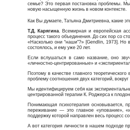
семье? Это первая постановка проблемы. Мы 
новую насыщенную жизнь в новом контексте.
Как Вы думаете, Татьяна Дмитриевна, какие э
Т.Д. Карягина
. Всемирная и европейская ас
процесс такого объединения. До сих пор со с
«Насколько они “наши”?»
[
Gendlin, 1973
]
. Но 
состоялось, и ему уже 20 лет.
Если вслушаться в само название, оно зву
«личностно-центрированные» и «экспириента
Поэтому в качестве главного теоретического
проблему соотношения двух категорий, вокруг
Мы идентифицируем себя как экспириентальны
центрированной терапии К. Роджерса к плодон
Понимающая психотерапия основывается, пр
переживание — это главное «упование», «
поддержку которой направлен весь процесс со
А вот категория личности в нашем подходе 