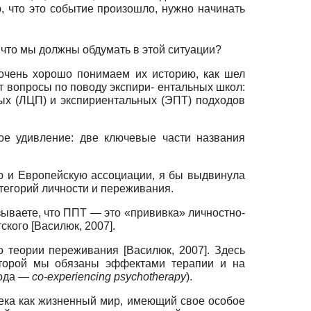
, что это событие произошло, нужно начинать
 что мы должны обдумать в этой ситуации?
очень хорошо понимаем их историю, как шел
т вопросы по поводу экспири- ентальных школ:
ых (ЛЦП) и экспириентальных (ЭПТ) подходов
ое удивление: две ключевые части названия
ую и Европейскую ассоциации, я бы выдвинула
тегорий личности и переживания.
ываете, что ППТ — это «прививка» личностно-
тского
[
Василюк, 2007
]
.
го теории переживания
[
Василюк, 2007
]
. Здесь
оторой мы обязаны эффектами терапии и на
тода
—
co
-
experiencing
psychotherapy
).
ека как жизненный мир, имеющий свое особое