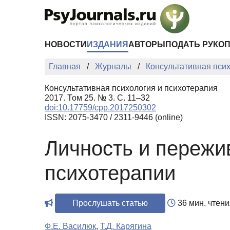
Перейти к основному содержанию
НОВОСТИ
ИЗДАНИЯ
АВТОРЫ
ПОДАТЬ РУКО
Главная
Журналы
Консультативная пси
Консультативная психология и психотерапия
2017. Том 25. № 3. С. 11–32
doi:10.17759/cpp.2017250302
ISSN: 2075-3470 / 2311-9446 (online)
Личность и пережи
психотерапии
Прослушать статью
36 мин. чтени
Ф.Е. Василюк
,
Т.Д. Карягина