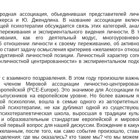
одная ассоциация, объединившая представителей личн
жерса и Ю. Джендлина. В название ассоциации включ
щей психотерапии обсуждается связь этих категорий, ан
 переживания и экспириентального видения личности. В 
вания, как его деятельный модус, многоуровневость
об отношении личности к своему переживанию, об активн
то ставит задачу осмысления критериев «желаемого» отно
уктивной личностной позиции. Личностный характер соп
«личностной центрированности» в экспириентальном подх
ог с взаимного поздравления. В этом году произошли важ
членом Мировой ассоциации личностно-центрирова
вропейской
(
PCE
-
Europe
).
Это значимое для Ассоциации п
ыпускников на европейском уровне. Но более важным яв
ской психологии, вошла в семью одного из авторитетны
ной психотерапии, не как дубликат одной из существующ
психотерапевтическая школа, выросшая в традиции куль
 и образовательным стандартам европейской и миров
мой первый вопрос для нашей дискуссии. Вхождение в каку
желанным, после того, как само событие произошло, став
ления: где мы оказались? кто такие мы? что мы можем в