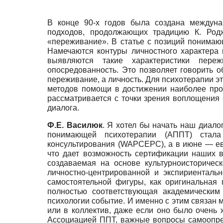
В конце 90-х годов была создана междунар
подходов, продолжающих традицию К. Род
«переживание». В статье с позиций понимаю
Намечаются контуры личностного характера
выявляются такие характеристики пережи
опосредованность. Это позволяет говорить 
переживание, а личность. Для психотерапии э
методов помощи в достижении наиболее прод
рассматривается с точки зрения воплощения 
диалога.
Ф.Е. Василюк
. Я хотел бы начать наш диал
понимающей психотерапии (АППТ) стала 
консультирования
(
WAPCEPC
),
а в июне — е
что дает возможность сертификации наших в
создаваемая на основе культурно­историче
личностно-центрированной и экспириенталь
самостоятельной фигуры, как оригинальная 
полностью соответствующая академическим
психологии событие. И именно с этим связан 
или в коллектив, даже если оно было очень 
Ассоциацией ППТ, важные вопросы самоопреде