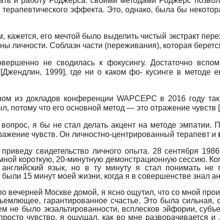
ть и работу Роджер­са: своими методами Роджерс позвол
 терапевтического эффекта. Это, однако, была бы некотор
, кажется, его мечтой было выделить чистый экстракт пере
ы личности. Соблазн части (переживания), которая берется
овершенно не сводилась к фокусингу. Достаточно вспом
»
[
Джендлин, 1999
]
, где ни о каком фо- кусинге в методе 
дном из докладов конференции
WAPCEPC
в 2016 году та
ыл, потому что его основной метод — это отражение чувств
[
 вопрос, я бы не стал делать акцент на методе эмпатии.
тражение чувств. Он личностно-центрированный терапевт и
 приведу свидетельство личного опыта. 28 сентября 1986 
мной короткую, 20-минутную демонстрационную сессию. Ког
английский язык, но в ту минуту я стал понимать не
были 15 минут моей жизни, когда я в совершенстве знал анг
о вечерней Москве домой, я ясно ощутил, что со мной прои
бъемлющее, гарантированное счастье. Это была сильная,
сем не было экзальтированности, всплесков эйфории, субъ
просто чувство, я ощущал, как во мне разворачивается и