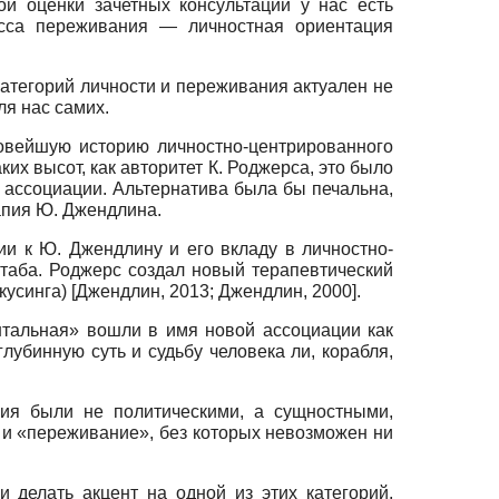
ой оценки зачетных консультаций у нас есть
есса переживания — личностная ориентация
атегорий личности и переживания актуален не
ля нас самих.
новейшую историю личностно-центрированного
их высот, как авторитет К. Роджерса, это было
 ассоциации. Альтернатива была бы печальна,
рапия Ю. Джендлина.
ии к Ю. Джендлину и его вкладу в лич­ностно-
штаба. Роджерс создал новый терапевтический
кусинга)
[
Джендлин, 2013
;
Джендлин, 2000
]
.
ентальная» вошли в имя новой ассоциации как
убинную суть и судьбу человека ли, корабля,
ия были не политическими, а сущностными,
 и «переживание», без которых невозможен ни
и делать акцент на одной из этих категорий,