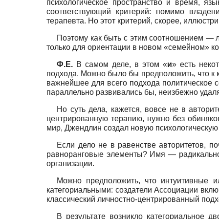
психологическое пространство и время, язы
соответствующий критерий: помимо владен
терапевта. Но этот критерий, скорее, иллюстр
Поэтому как быть с этим соотношением — 
только для ориентации в новом «семейном» кон
Ф.Е.
В самом деле, в этом «
и
» есть неко
подхода. Можно было бы предположить, что к к
важнейшее для всего подхода политическое с
параллельно развивались бы, неизбежно удаляя
Но суть дела, кажется, вовсе не в автори
центрированную терапию, нужно без обиняков
мир, Джендлин создал новую психологическую
Если дело не в равенстве авторитетов, п
равноранговые элементы? Имя — радикальной 
организации.
Можно предположить, что интуитивные и
категориальными: создатели Ассоциации вклю
классический личностно-центрированный подх
В результате возникло категориальное дв