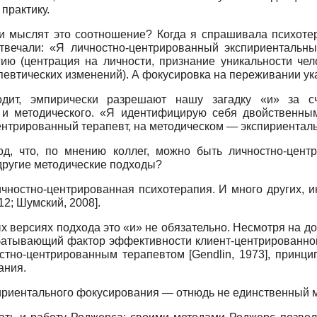
практику.
и мыслят это соотношение? Когда я спрашивала психот
твечали: «Я лич­ностно-центрированный экспириентальны
гию (центрация на личности, признание уникальности чел
евтических изменений). А фокусировка на переживании указ
одит, эмпирически разрешают нашу загадку «и» за с
о и методического. «Я идентифицирую себя двойственны
центрированный терапевт, на методическом — экспириентал
од, что, по мнению коллег, можно быть личностно-цен
другие методические подходы?
личностно-центрированная психотерапия. И много других, 
12
;
Шумский, 2008
]
.
рых версиях подхода это «и» не обязательно. Несмотря на 
абатывающий фактор эффективности клиент-центрированн
остно-центрированным терапевтом
[
Gendlin, 1973
]
, принци
ания.
спириентального фокусирования — отнюдь не единственный 