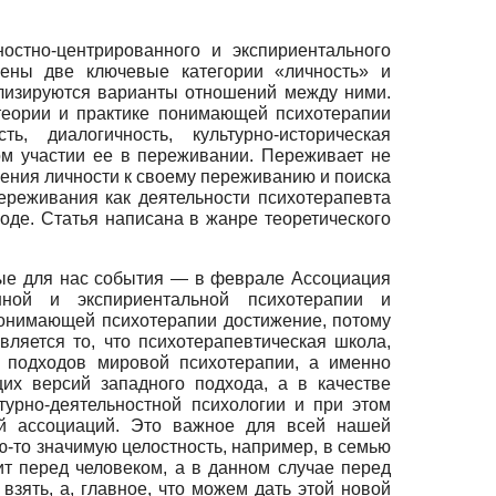
остно-центрированного и экспириентального
ены две ключевые категории «личность» и
ализируются варианты отношений между ними.
теории и практике понимающей психотерапии
, диалогичность, культурно-историческая
ом участии ее в переживании. Переживает не
шения личности к своему переживанию и поиска
ереживания как деятельности психотерапевта
оде. Статья написана в жанре теоретического
ные для нас события — в феврале Ассоциация
нной и экспириентальной психотерапии и
онимающей психотерапии достижение, потому
ляется то, что психотерапевтическая школа,
х подходов мировой психотерапии, а именно
их версий западного подхода, а в качестве
турно-деятельностной психологии и при этом
ой ассоциаций. Это важное для всей нашей
ю-то значимую целостность, например, в семью
ит перед человеком, а в данном случае перед
зять, а, главное, что можем дать этой новой