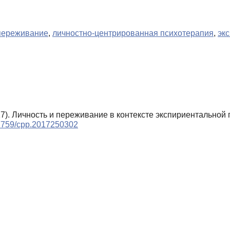
переживание
,
личностно-центрированная психотерапия
,
эк
017). Личность и переживание в контексте экспириентальной
.17759/cpp.2017250302