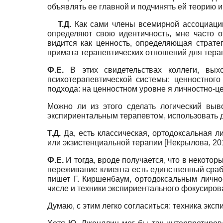
объявлять ее главной и подчинять ей теорию и 
Т.Д.
Как сами члены всемирной ассоциаци
определяют свою идентичность, мне часто о
видится как ценность, определяющая страте
примата терапевтических отношений для терап
Ф.Е.
В этих свидетельствах коллеги, вых
психотерапевтической системы: ценностног
подхода: на ценностном уровне я личностно-
Можно ли из этого сделать логический выв
экспириентальным терапевтом, использовать 
Т.Д.
Да, есть классическая, ортодоксальная 
или экзистенциальной терапии
[
Некрылова, 20
Ф.Е.
И тогда, вроде получается, что в некото
переживание клиента есть единственный ср
пишет Г. Киршенбаум, ортодоксальным личн
числе и техники экспириентального фокусиров
Думаю, с этим легко согласиться: техника эк