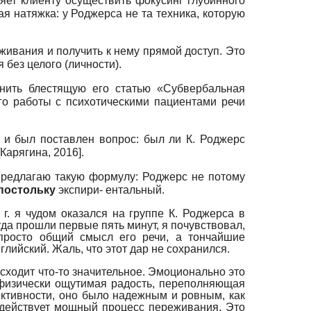
яет клиенту осуществить фокусинг глубинного
ая натяжка: у Роджерса не та техника, которую
живания и получить к нему прямой доступ. Это
 без целого (личности).
нить блестящую его статью «Субвербаль­ная
его работы с психотическими пациентами речи
к и был поставлен вопрос: был ли К. Роджерс
Карягина, 2016
]
.
 Предлагаю такую формулу: Роджерс не потому
постольку
экспири- ентальный.
г. я чудом оказался на группе К. Роджерса в
да прошли первые пять минут, я почувствовал,
 просто общий смысл его речи, а тончайшие
лийский. Жаль, что этот дар не сохранился.
сходит что-то значительное. Эмоционально это
 физически ощутимая радость, переполняющая
ективности, оно было надежным и ровным, как
 действует мощный процесс переживания. Это