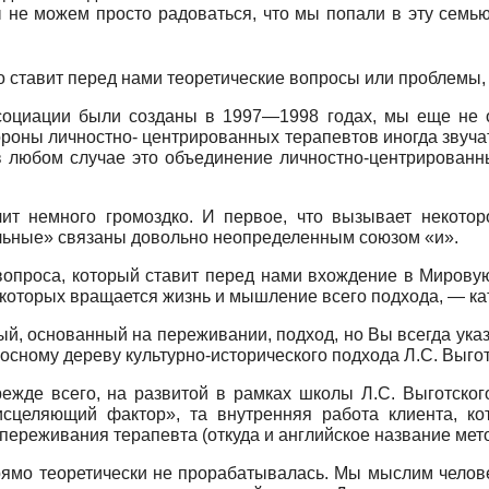
не можем просто радоваться, что мы попали в эту семью
то ставит перед нами теоретические вопросы или проблемы,
социации были созданы в 1997—1998 годах, мы еще не 
тороны личностно- центрированных терапевтов иногда звуча
в любом случае это объединение личностно-центрированн
чит немного громоздко. И первое, что вызывает некотор
льные» связаны довольно неопределенным союзом «и».
 вопроса, который ставит перед нами вхождение в Миров
 которых вращается жизнь и мышление всего подхода, — ка
й, основанный на переживании, подход, но Вы всегда указ
осному дереву культурно-исторического подхода Л.С. Выго
ежде всего, на развитой в рамках школы Л.С. Выготско
исцеляющий фактор», та внутренняя работа клиента, к
переживания терапевта (откуда и английское название ме
прямо теоретически не прорабатывалась. Мы мыслим челов