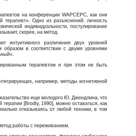
ерапевтов на конференции
WAPCEPC
,
как они
й терапевт». Одно из разъяснений: личность
овеческой индивидуальности, постулирование
ывает, скорее, на метод.
чет интуитивного различения двух уровней
м образом в соответствии с двумя уровнями
ьный».
трированным терапевтом и при этом не быть
интегрирующих, например, методы когнитивной
доказательство еще молодого Ю. Джендлина, что
ой терапии
[
Brodly, 1990
]
, можно оставаться, как
пиально отказываясь от любой техники, в том
метод работы с переживанием.