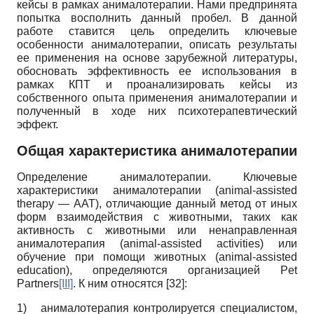
кейсы в рамках анималотерапии. Нами предпринята
попытка восполнить данный пробел. В данной
работе ставится цель определить ключевые
особенности анималотерапии, описать результаты
ее применения на основе зарубежной литературы,
обосновать эффективность ее использования в
рамках КПТ и проанализировать кейсы из
собственного опыта применения анималотерапии и
полученный в ходе них психотерапевтический
эффект.
Общая характеристика анималотерапии
Определение анималотерапии. Ключевые
характеристики анималотерапии
(
animal-assisted
therapy
—
AAT),
отличающие данный метод от иных
форм взаимодействия с животными, таких как
активность с животными или ненаправленная
анималотерапия
(
animal-assisted activities
)
или
обучение при помощи животных
(
animal-assisted
education
),
определяются организацией
Pet
Partners
[III]
.
К ним относятся
[32]
:
1)
анималотерапия контролируется специалистом,