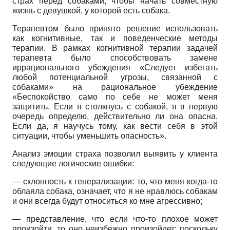
страх перед собаками, чтобы начать совместную
жизнь с девушкой, у которой есть собака.
Терапевтом было принято решение использовать
как когнитивные, так и поведенческие методы
терапии. В рамках когнитивной терапии задачей
терапевта было способствовать замене
иррационального убеждения «Следует избегать
любой потенциальной угрозы, связанной с
собаками» на рациональное убеждение
«Беспокойство само по себе не может меня
защитить. Если я столкнусь с собакой, я в первую
очередь определю, действительно ли она опасна.
Если да, я научусь тому, как вести себя в этой
ситуации, чтобы уменьшить опасность».
Анализ эмоции страха позволил выявить у клиента
следующие логические ошибки:
— склонность к генерализации: то, что меня когда-то
облаяла собака, означает, что я не нравлюсь собакам
и они всегда будут относиться ко мне агрессивно;
— представление, что если что-то плохое может
произойти, то оно неизбежно произойдет: поскольку