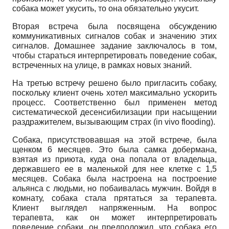
собака может укусить, то она обязательно укусит.
Вторая встреча была посвящена обсуждению
коммуникативных сигналов собак и значению этих
сигналов. Домашнее задание заключалось в том,
чтобы стараться интерпретировать поведение собак,
встреченных на улице, в рамках новых знаний.
На третью встречу решено было пригласить собаку,
поскольку клиент очень хотел максимально ускорить
процесс. Соответственно был применен метод
систематической десенсибилизации при насыщении
раздражителем, вызывающим страх
(
in vivo flooding
).
Собака, присутствовавшая на этой встрече, была
щенком 6 месяцев. Это была самка добермана,
взятая из приюта, куда она попала от владельца,
державшего ее в маленькой для нее клетке с 1,5
месяцев. Собака была настроена на построение
альянса с людьми, но побаивалась мужчин. Войдя в
комнату, собака стала прятаться за терапевта.
Клиент выглядел напряженным. На вопрос
терапевта, как он может интерпретировать
поведение собаки, он предположил, что собака его