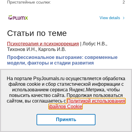
Пристатейные ссылки:
2
View details
Статьи по теме
Психотерапия и психокоррекция
|
Лобус Н.В.,
Тихонов И.Н., Карголь И.В.
Профессиональное выгорание: современные
модели, факторы и стадии развития
Теория и методология
,
Психотерапия и
На портале PsyJournals.ru осуществляется обработка
психокоррекция
|
Дьяков Д.Г.
файлов cookie и сбор статистической информации с
Методологический схизис современной
использованием сервиса Яндекс.Метрика, чтобы
доказательной психотерапии: проблемы и пути
повысить качество сайта. Продолжая пользоваться
выхода. Часть 1.
сайтом, вы соглашаетесь с
Политикой использования
файлов Cookie
.
Мастерская
|
Троицкая О.В., Батхина А.А.
Компьютерная программа «Анти-депрессия»
Принять
iCognito: результаты исследования
эффективности