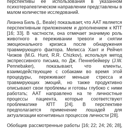
перспективы ее использования в указанном
психотерапевтическом направлении представлены в
малом количестве исследований.
Лианна Биль
(
L. Beale
)
показывает, что ААТ является
перспективным приложением и дополнением к КПТ
[16; 33]
. В частности, она отмечает значимую роль
животного в переживании тревоги и снятии
эмоционального кризиса после обнаружения
травмирующего фактора. Мелисса Хант и Рейчел
Чизков
(
M.G. Hunt, R.R. Chizkov
),
используя метод
экспрессивного письма, по Дж. Пеннебейкеру
(
J.W.
Pennebaker
),
показывают, что клиенты,
взаимодействующие с собаками во время этой
процедуры, переживают меньше стресса и
травмирующих эмоций, но также продуктивно
описывают свои проблемы и готовы глубоко с ними
работать; ААТ направлено на те личностные
процессы пациента, которые соответствуют
проблематике КПТ
[24]
. В перспективе
предполагается применение лошадей для
актуализации когнитивных процессов личности
[28]
.
Обобщив рассмотренные работы
[16; 22; 24; 26; 28]
,