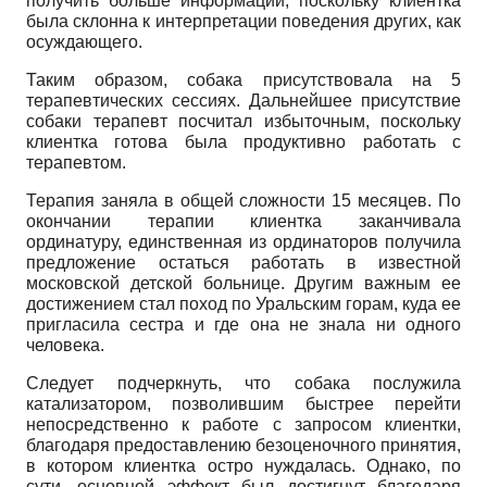
получить больше информации, поскольку клиентка
была склонна к интерпретации поведения других, как
осуждающего.
Таким образом, собака присутствовала на 5
терапевтических сессиях. Дальнейшее присутствие
собаки терапевт посчитал избыточным, поскольку
клиентка готова была продуктивно работать с
терапевтом.
Терапия заняла в общей сложности 15 месяцев. По
окончании терапии клиентка заканчивала
ординатуру, единственная из ординаторов получила
предложение остаться работать в известной
московской детской больнице. Другим важным ее
достижением стал поход по Уральским горам, куда ее
пригласила сестра и где она не знала ни одного
человека.
Следует подчеркнуть, что собака послужила
катализатором, позволившим быстрее перейти
непосредственно к работе с запросом клиентки,
благодаря предоставлению безоценочного принятия,
в котором клиентка остро нуждалась. Однако, по
сути, основной эффект был достигнут благодаря