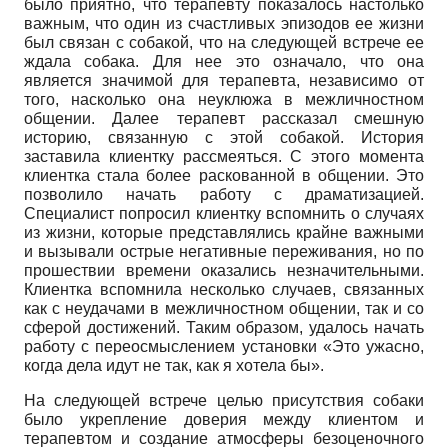
было приятно, что терапевту показалось настолько
важным, что один из счастливых эпизодов ее жизни
был связан с собакой, что на следующей встрече ее
ждала собака. Для нее это означало, что она
является значимой для терапевта, независимо от
того, насколько она неуклюжа в межличностном
общении. Далее терапевт рассказал смешную
историю, связанную с этой собакой. История
заставила клиентку рассмеяться. С этого момента
клиентка стала более раскованной в общении. Это
позволило начать работу с драматизацией.
Специалист попросил клиентку вспомнить о случаях
из жизни, которые представлялись крайне важными
и вызывали острые негативные переживания, но по
прошествии времени оказались незначительными.
Клиентка вспомнила несколько случаев, связанных
как с неудачами в межличностном общении, так и со
сферой достижений. Таким образом, удалось начать
работу с переосмыслением установки «Это ужасно,
когда дела идут не так, как я хотела бы».
На следующей встрече целью присутствия собаки
было укрепление доверия между клиентом и
терапевтом и создание атмосферы безоценочного