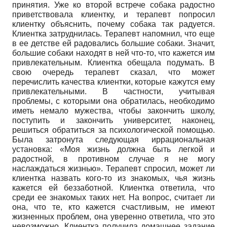
принятия. Уже ко второй встрече собака радостно
приветствовала клиентку, и терапевт попросил
клиентку объяснить, почему собака так радуется.
Клиентка затруднилась. Терапевт напомнил, что еще
в ее детстве ей радовались большие собаки. Значит,
большие собаки находят в ней что-то, что кажется им
привлекательным. Клиентка обещала подумать. В
свою очередь терапевт сказал, что может
перечислить качества клиентки, которые кажутся ему
привлекательными. В частности, учитывая
проблемы, с которыми она обратилась, необходимо
иметь немало мужества, чтобы закончить школу,
поступить и закончить университет, наконец,
решиться обратиться за психологической помощью.
Была затронута следующая иррациональная
установка: «Моя жизнь должна быть легкой и
радостной, в противном случае я не могу
наслаждаться жизнью». Терапевт спросил, может ли
клиентка назвать кого-то из знакомых, чья жизнь
кажется ей беззаботной. Клиентка ответила, что
среди ее знакомых таких нет. На вопрос, считает ли
она, что те, кто кажется счастливым, не имеют
жизненных проблем, она уверенно ответила, что это
невозможно. Клиентка получила домашнее задание