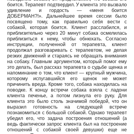
боится. Терапевт подтвердил. У клиента это вызвало
удивление и гордость — «меня боится
ДОБЕРМАН?!». Дальнейшее время сессии было
посвящено тому, как правильно себя вести с
собакой, которая боится. Клиент расслабился, и
приблизительно через 20 минут собака осмелилась
приблизиться к нему, чтобы обнюхать. Согласно
инструкции, полученной от терапевта, клиент
продолжал разговаривать с терапевтом, не делая
резких движений и стараясь не обращать внимания
на собаку. Главным аргументом, который помог ему
это делать, был рассказ терапевта о судьбе щенка и
напоминание о том, что клиент — крупный мужчина,
которому испугавшийся его щенок не может
причинить вреда. Кроме того, собака находилась на
поводке. К концу встречи собака взяла с ладони
клиента печенье, а потом лизнула его руку. Для
клиента это было столь значимой победой, что он
выразил готовность на следующей встрече
познакомиться с большой собакой. Однако терапевт
убедил его, что задача построения отношений (а
ведь фактически запрос клиента был на построение
отношений с собакой своей девушки) еще не