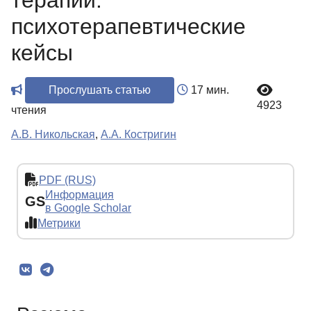
терапии:
психотерапевтические
кейсы
Прослушать статью
17 мин.
4923
чтения
А.В. Никольская
,
А.А. Костригин
PDF (RUS)
Информация
GS
в Google Scholar
Метрики