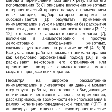
метода и перечисление позитивных результатов его
использования
[5; 8]
; описание включения животных
в терапевтический процесс наряду с применением
иных методик, подбор которых авторами не
обосновывается
[1]
; результаты применения
анималотерапии в узком направлении без раскрытия
сущности данного направления психотерапии
[3; 11;
12]
; отнесение к анималотерапии экологии
[7]
;
включение в анималотерапию и простую
демонстрацию изображений животных,
оказывающую влияние на развитие детей
[4; 6; 9]
.
Все указанные работы описывают анималотерапию
как безусловно эффективный подход
[10]
и не
раскрывают некоторые его ограничения или
препятствия, которые анималотерапия может
создать в процессе психотерапии.
Несмотря на широкое рассмотрение
анималотерапии в литературе, на данный момент
отсутствуют работы, всесторонне объединяющие
позитивные и негативные аспекты ее применения,
рассматривающие возможности ее использования в
рамках когнитивно-поведенческой терапии (КПТ) и
анализирующие отдельные психотерапевтические