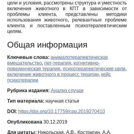
цели и условия, рассмотрены структура и уместность
включения животного в КПТ в зависимости от
проблемы клиента, представлены методики
использования животного, релевантные проблеме
клиента и поставленным психотерапевтическим
целям.
Общая информация
Ключевые слова:
анималотерапевтическое
вмешательство
,
пет-терапия
,
когнитивно-
поведенческая терапия
,
психотерапевтические цели
,
включение животного в процесс терапии
,
кейс
психотерапии
Рубрика издания:
Анализ случая
Тип материала:
научная статья
DOI:
https://doi.org/10.17759/cpp.2019270410
Опубликована
30.12.2019
Для цитаты:
Никольская, А.В., Костригин, А.А.