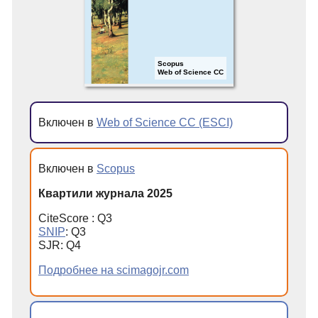
Scopus
Web of Science CC
Включен в
Web of Science CC (ESCI)
Включен в
Scopus
Квартили журнала 2025
CiteScore : Q3
SNIP
: Q3
SJR: Q4
Подробнее на scimagojr.com