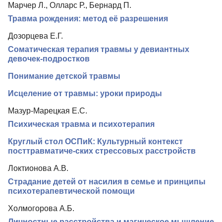
Марчер Л., Олларс Р., Бернард П.
Редколлегия
Травма рождения: метод её разрешения
Редакционная политика
Дозорцева Е.Г.
Индексирование
Соматическая терапия травмы у девиантных
девочек-подростков
Для авторов
Понимание детской травмы
Рубрики
Исцеление от травмы: уроки природы
Подписка
Мазур-Марецкая Е.С.
Контакты
Психическая травма и психотерапия
Круглый стол ОСПиК: Культурный контекст
посттравматиче-ских стрессовых расстройств
Локтионова А.В.
Страдание детей от насилия в семье и принципы
психотерапевтической помощи
Холмогорова А.Б.
Личностные расстройства и магическое мышление