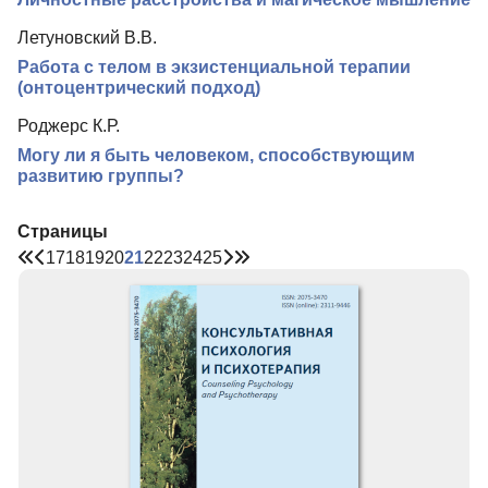
Летуновский В.В.
Работа с телом в экзистенциальной терапии
(онтоцентрический подход)
Роджерс К.Р.
Могу ли я быть человеком, способствующим
развитию группы?
Страницы
17
18
19
20
21
22
23
24
25