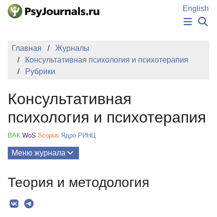
Перейти к основному содержанию
English
НОВОСТИ
Главная
Журналы
ИЗДАНИЯ
Консультативная психология и психотерапия
АВТОРЫ
Рубрики
ПОДАТЬ РУКОПИСЬ
БАЗА ЗНАНИЙ
Консультативная
КЛЮЧЕВЫЕ СЛОВА
Регистрация
Вход
психология и психотерапия
ВАК
WoS
Scopus
Ядро РИНЦ
Меню журнала
Выпуски
Теория и методология
О Журнале
Миссия