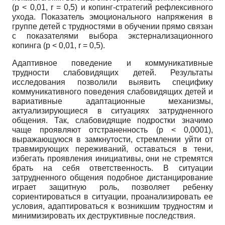
(p
< 0,01,
r
= 0,5) и копинг-стратегий рефлексивного
ухода. Показатель эмоционального напряжения в
группе детей с трудностями в обучении прямо связан
с показателями выбора экстернализационного
копинга
(p
< 0,01,
r
= 0,5).
Адаптивное поведение и коммуникативные
трудности слабовидящих детей. Результаты
исследования позволили выявить специфику
коммуникативного поведения слабовидящих детей и
вариативные адаптационные механизмы,
актуализирующиеся в ситуациях затрудненного
общения. Так, слабовидящие подростки значимо
чаще проявляют отстраненность
(p
< 0,0001),
выражающуюся в замкнутости, стремлении уйти от
травмирующих переживаний, оставаться в тени,
избегать проявления инициативы, они не стремятся
брать на себя ответственность. В ситуации
затрудненного общения подобное дистанцирование
играет защитную роль, позволяет ребенку
сориентироваться в ситуации, проанализировать ее
условия, адаптироваться к возникшим трудностям и
минимизировать их деструктивные последствия.