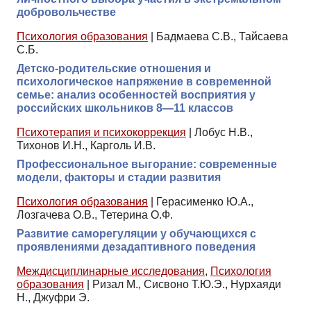
добровольчестве
Психология образования
|
Бадмаева С.В., Тайсаева
С.Б.
Детско-родительские отношения и
психологическое напряжение в современной
семье: анализ особенностей восприятия у
российских школьников 8—11 классов
Психотерапия и психокоррекция
|
Лобус Н.В.,
Тихонов И.Н., Карголь И.В.
Профессиональное выгорание: современные
модели, факторы и стадии развития
Психология образования
|
Герасименко Ю.А.,
Лозгачева О.В., Тетерина О.Ф.
Развитие саморегуляции у обучающихся с
проявлениями дезадаптивного поведения
Междисциплинарные исследования
,
Психология
образования
|
Ризал М., Сисвоно Т.Ю.Э., Нурхаяди
Н., Джуфри Э.