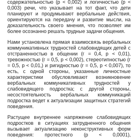
содержательностью
(p
< 0,002) и логичностью
(p
<
0,003) речи, что указывает на тот факт, что дети
планируют и продумывают вербальные действия,
ориентируются на передачу и развитие мысли, на
доказательность своего мнения, что позволяет им
более осознанно решать трудные задачи общения.
Нами установлена прямая взаимосвязь вербальных
коммуникативных трудностей слабовидящих детей с
отстраненностью в общении (г = 0,4,
p
< 0,01),
тревожностью (г = 0,5,
p
< 0,002), стереотипностью (г
= 0,5,
p
< 0,01,) и ригидностью
(r
= 0,5,
p
< 0,007), то
есть, с одной стороны, указанные личностные
характеристики обусловливают возникновение
вербальных коммуникативных трудностей у
слабовидящего подростка; с другой стороны,
несостоятельность вербальных коммуникаций
подростка ведет к актуализации защитных стратегий
поведения.
Растущее внутреннее напряжение слабовидящих
подростков в ситуациях затрудненного общения
вызывает актуализацию неконструктивных форм
поведения: протестного
(p
< 0,0001),