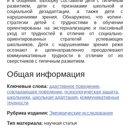
и в общении. Выборку составили дети с типичным
развитием, дети с признаками школьной и
социальной дезадаптации, а также дети с
нарушениями зрения. Обнаружено, что копинг-
стратегии детей с трудностями в обучении
ориентированы на экстернализацию и пассивный
уход от трудностей в отличие от социально-
ориентированных стратегий успевающих
школьников. Дети с нарушениями зрения реже
осознают и целенаправленно преодолевают
коммуникативные трудности в отличие от их
сверстников с типичным развитием.
Общая информация
Ключевые слова:
адаптивное поведение
,
совладающее поведение
,
психологическая защита
,
школьники
,
школьная адаптация
,
коммуникативные
трудности
Рубрика издания:
Эмпирические исследования
Тип материала:
научная статья