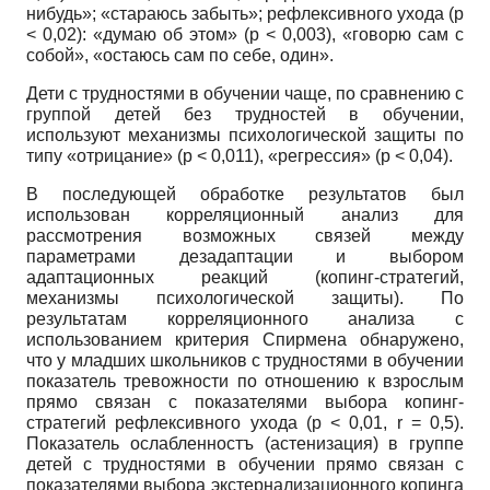
нибудь»; «стараюсь забыть»; рефлексивного ухода
(p
< 0,02): «думаю об этом»
(p
< 0,003), «говорю сам с
собой», «остаюсь сам по себе, один».
Дети с трудностями в обучении чаще, по сравнению с
группой детей без трудностей в обучении,
используют механизмы психологической защиты по
типу «отрицание»
(p
< 0,011), «регрессия»
(p
< 0,04).
В последующей обработке результатов был
использован корреляционный анализ для
рассмотрения возможных связей между
параметрами дезадаптации и выбором
адаптационных реакций (копинг-стратегий,
механизмы психологической защиты). По
результатам корреляционного анализа с
использованием критерия Спирмена обнаружено,
что у младших школьников с трудностями в обучении
показатель тревожности по отношению к взрослым
прямо связан с показателями выбора копинг-
стратегий рефлексивного ухода (р < 0,01,
r
= 0,5).
Показатель ослабленностъ (астенизация) в группе
детей с трудностями в обучении прямо связан с
показателями выбора экстернализационного копинга