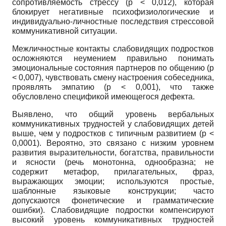
сопротивляемость стрессу
(p
< 0,012), которая
блокирует негативные психофизиологические и
индивидуально-личностные последствия стрессовой
коммуникативной ситуации.
Межличностные контакты слабовидящих подростков
осложняются неумением правильно понимать
эмоциональные состояния партнеров по общению
(p
< 0,007), чувствовать смену настроения собеседника,
проявлять эмпатию
(p
< 0,001), что также
обусловлено спецификой имеющегося дефекта.
Выявлено, что общий уровень вербальных
коммуникативных трудностей у слабовидящих детей
выше, чем у подростков с типичным развитием
(p
<
0,0001). Вероятно, это связано с низким уровнем
развития выразительности, богатства, правильности
и ясности (речь монотонна, однообразна; не
содержит метафор, прилагательных, фраз,
выражающих эмоции; используются простые,
шаблонные языковые конструкции; часто
допускаются фонетические и грамматические
ошибки). Слабовидящие подростки компенсируют
высокий уровень коммуникативных трудностей