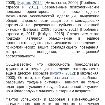
2009
]
;
[
Куфтяк, 2012
]
;
[
Никольская, 2000
]
;
[
Проблемы
стресса и, 2011
]
.
Современные психологические
подходы ориентированы на поиск единых
механизмов человеческой адаптации, выделение
общей направленности защитных и совладающих
стратегий на разрешение субъективно сложной
ситуации
[
Ветрова, 2009
]
;
[
Куфтяк, 2011
]
;
[
Проблемы
стресса и, 2011
]
;
[
Kuftyak, 2015
]
.
Следствием этого
подхода является объединение в единое
пространство адаптивных механизмов поведения
-
психологических защит, совладающего поведения,
контроля поведения, антипационной
состоятельности.
Общеизвестно, что способность преодолевать
трудности и регуляция поведения закладывается
еще в детском возрасте
[
Куфтяк, 2012
]
;
[
Никольская,
2000
]
. От того, как будет развиваться способность
разрешать трудные ситуации, зависит не только
адаптация в условиях трудной жизненной ситуации,
но и благополучие личности в старшем возрасте.
Фактор успешности и здоровья в изменяющемся
ситуационном контексте во многом определяет