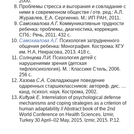
2000.
Проблемы стресса и выгорания и совладание с
ними в современном обществе / отв. ред.: А.Л.
Журавлев, Е.А. Сергиенко. М.: ИП РАН, 2011.
Самохвалова А.Г.
Коммуникативные трудности
ребенка: проблемы, диагностика, коррекция.
СПб.: Речь, 2011. 432 с.
Самохвалова А.Г.
Психология затрудненного
общения ребенка: Монография. Кострома: КГУ
им. Н.А. Некрасова, 2013. 418 с.
Солнцева Л.И.
Психология детей с
нарушениями зрения (детская
тифлопсихология). М. : Классике Стиль, 2006.
256 с.
Хазова С.А.
Совладающее поведение
одаренных старшеклассников: автореф. дис. …
канд. психол. наук. Кострома, 2002.
Kuftyak E.
Interrelation of psychological defense
mechanisms and coping strategies as a criterion of
human adaptability // Abstract book of the 2nd
World Conference on Health Sciences. Izmir,
Turkey 30 April–02 May, 2015. Izmir, 2015. P.12.