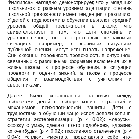
Филлипса» наглядно демонстрирует, что у младших
школьников с разным уровнем адаптации степень
школьной тревожности имеет тенденции к различию.
У детей с трудностями в обучении выявлен средний
уровень общей тревожности в школе, что
свидетельствует о том, что дети спокойны и
уравновешенны, но в стрессовых незнакомых
ситуациях, например, в значимых ситуациях
публичной оценки, могут испытывать напряжение.
Они склонны переживать тревожность в ситуациях,
связанных с различными формами включения их в
жизнь школы: в процессе обучения, в ситуации
проверки и оценки знаний, а также в процессе
общения и взаимодействия с учителями и
сверстниками.
Далее были установлены различия между
выборками детей в выборе копинг- стратегий и
механизмов психологической защиты. Дети с
трудностями в обучении чаще использовали копинг-
стратегии экстернализации
(p
< 0,02): «дерусь»,
«схожу с ума», «делаю что-то подобное», «дразню
кого-нибудь»
(p
< 0,02); пассивного отвлечения
(p
<
0,04): «сплю», «мечтаю, представляю себе что-