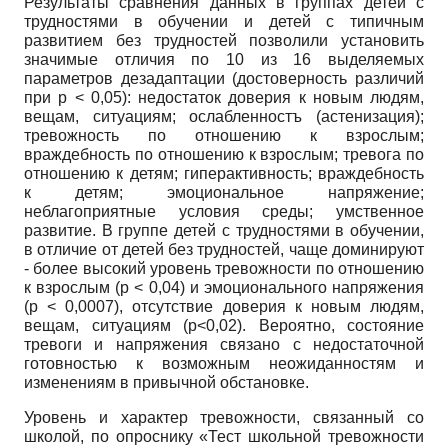
Результаты сравнения данных в группах детей с
трудностями в обучении и детей с типичным
развитием без трудностей позволили установить
значимые отличия по
10
из
16
выделяемых
параметров дезадаптации (достоверность различий
при р
< 0,05):
недостаток доверия к новым людям,
вещам, ситуациям; ослабленностъ (астенизация);
тревожность по отношению к взрослым;
враждебность по отношению к взрослым; тревога по
отношению к детям; гиперактивность; враждебность
к детям; эмоциональное напряжение;
неблагоприятные условия среды; умственное
развитие. В группе детей с трудностями в обучении,
в отличие от детей без трудностей, чаще доминируют
-
более высокий уровень тревожности по отношению
к взрослым
(p
< 0,04) и эмоционального напряжения
(p
< 0,0007), отсутствие доверия к новым людям,
вещам, ситуациям
(p<0,02).
Вероятно, состояние
тревоги и напряжения связано с недостаточной
готовностью к возможным неожиданностям и
изменениям в привычной обстановке.
Уровень и характер тревожности, связанный со
школой, по опроснику «Тест школьной тревожности