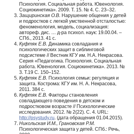
Психология. Социальная работа. Ювенология.
Социокинетика». 2009. Т. 15. № 4. С. 23–32.
Защиринская О.В.
Нарушение общения у детей
и подростков с легкой умственной отсталостью:
феноменология, модель, социализация:
автореф. дис. … д-ра психол. наук: 19.00.04. –
СПб., 2013. 41 с.
Куфтяк Е.В.
Динамика совладания и
психологических защит в сиблинговой
подсистеме // Вестник КГУ им. Н.А. Некрасова.
Серия «Педагогика. Психология. Социальная
работа. Ювенология. Социокинетика». 2013. №
3. Т.19 С. 150–152.
Куфтяк Е.В.
Психология семьи: регуляция и
защита. Кострома: КГУ им. Н. А. Некрасова,
2011. 384 с.
Куфтяк Е.В.
Факторы становления
совладающего поведения в детском и
подростковом возрасте // Психологические
исследования. 2012. № 2(22). С. 4. URL:
http://psystudy.ru
. (дата обращения 01.04.2015).
Никольская И.М., Грановская Р.М.
Психологическая защита у детей. СПб.: Речь,