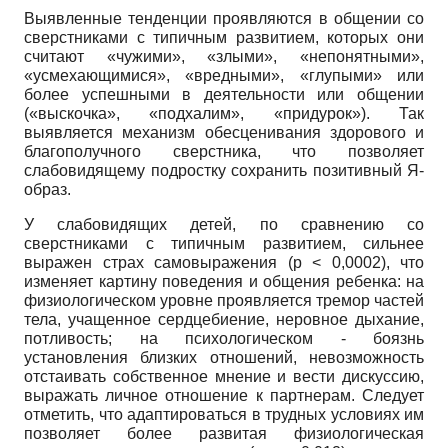
Выявленные тенденции проявляются в общении со
сверстниками с типичным развитием, которых они
считают «чужими», «злыми», «непонятными»,
«усмехающимися», «вредными», «глупыми» или
более успешными в деятельности или общении
(«выскочка», «подхалим», «придурок»). Так
выявляется механизм обесценивания здорового и
благополучного сверстника, что позволяет
слабовидящему подростку сохранить позитивный Я-
образ.
У слабовидящих детей, по сравнению со
сверстниками с типичным развитием, сильнее
выражен страх самовыражения
(p
< 0,0002), что
изменяет картину поведения и общения ребенка: на
физиологическом уровне проявляется тремор частей
тела, учащенное сердцебиение, неровное дыхание,
потливость; на психологическом
-
боязнь
установления близких отношений, невозможность
отстаивать собственное мнение и вести дискуссию,
выражать личное отношение к партнерам. Следует
отметить, что адаптироваться в трудных условиях им
позволяет более развитая физиологическая