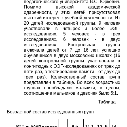
педагогического университета В.С. Юркевич.
Помимо высокой академической
одаренности, у этих детей присутствовал
высокий интерес к учебной деятельности. Из
20
детей исследованной группы,
9
человек
участвовали в четырех и более ЭЭГ-
исследованиях,
5
человек
-
в трех
исследованиях,
6
человек
-
в двух
исследованиях. Контрольная группа
включала детей от
7
до
16
лет, успешно
обучавшихся в двух московских школах
(16
детей контрольной группы участвовали в
лонгитюдных ЭЭГ-исследованиях от трех до
пяти раз, в тестировании памяти
-
от двух до
трех раз). Количественный состав групп
представлен в таблице. Во всех возрастных
группах преобладали мальчики; в целом,
соотношение мальчиков и девочек было 5:1.
Таблица
Возрастной состав исследованных групп
9,5
-
11,1
-
12, 6
-
14
-