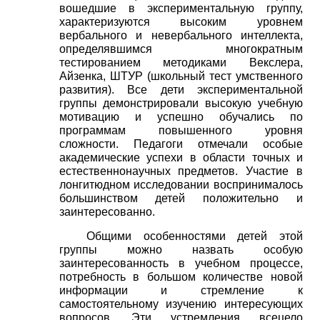
вошедшие в экспериментальную группу,
характеризуются высоким уровнем
вербального и невербального интеллекта,
определявшимся многократным
тестированием методиками Векслера,
Айзенка, ШТУР (школьный тест умственного
развития). Все дети экспериментальной
группы демонстрировали высокую учебную
мотивацию и успешно обучались по
программам повышенного уровня
сложности. Педагоги отмечали особые
академические успехи в области точных и
естественнонаучных предметов. Участие в
лонгитюдном исследовании воспринималось
большинством детей положительно и
заинтересованно.
Общими особенностями детей этой
группы можно назвать особую
заинтересованность в учебном процессе,
потребность в большом количестве новой
информации и стремление к
самостоятельному изучению интересующих
вопросов. Эти устремления всецело