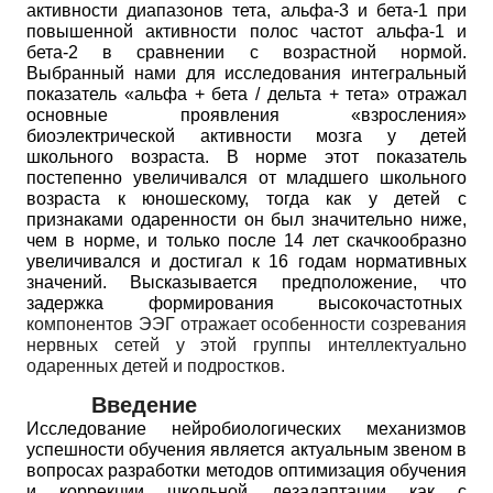
активности диапазонов тета, альфа-3 и бета-1 при
повышенной активности полос частот альфа-1 и
бета-2 в сравнении с возрастной нормой.
Выбранный нами для исследования интегральный
показатель «альфа
+
бета
/
дельта
+
тета» отражал
основные проявления «взросления»
биоэлектрической активности мозга у детей
школьного возраста. В норме этот показатель
постепенно увеличивался от младшего школьного
возраста к юношескому, тогда как у детей с
признаками одаренности он был значительно ниже,
чем в норме, и только после
14
лет скачкообразно
увеличивался и достигал к
16
годам нормативных
значений. Высказывается предположение, что
задержка формирования высокочастотных
компонентов ЭЭГ отражает особенности созревания
нервных сетей у этой группы интеллектуально
одаренных детей и подростков.
Введение
Исследование нейробиологических механизмов
успешности обучения является актуальным звеном в
вопросах разработки методов оптимизация обучения
и коррекции школьной дезадаптации как с