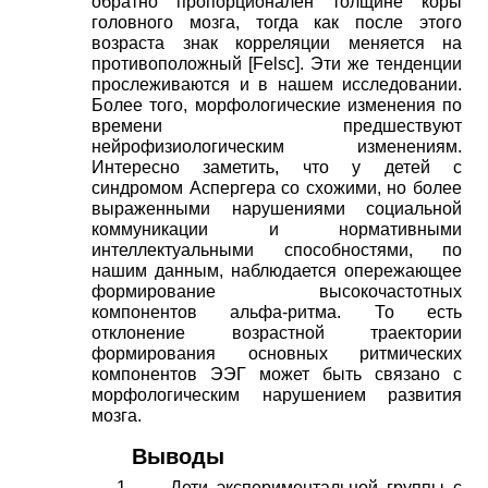
обратно пропорционален толщине коры
головного мозга, тогда как после этого
возраста знак корреляции меняется на
противоположный
[
Felsc
]
. Эти же тенденции
прослеживаются и в нашем исследовании.
Более того, морфологические изменения по
времени предшествуют
нейрофизиологическим изменениям.
Интересно заметить, что у детей с
синдромом Аспергера со схожими, но более
выраженными нарушениями социальной
коммуникации и нормативными
интеллектуальными способностями, по
нашим данным, наблюдается опережающее
формирование высокочастотных
компонентов альфа-ритма. То есть
отклонение возрастной траектории
формирования основных ритмических
компонентов ЭЭГ может быть связано с
морфологическим нарушением развития
мозга.
Выводы
1.
Дети экспериментальной группы с