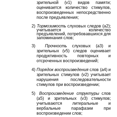
зрительной
(
v
1)
видов памяти;
оценивается количество стимулов,
воспроизведенных непосредственно
после предъявления;
2)
Тормозимость
слуховых следов
(
a
2);
учитывается количество
предъявлений, потребовавшихся для
запоминания слов;
3)
Прочность
слуховых
(
a
3)
и
зрительных
(
v
5)
следов оценивает
продуктивность повторных и
отсроченных воспроизведений;
4)
Порядок воспроизведения
слов
(
a
4)
и
зрительных стимулов
(
v
2)
учитывает
нарушения последовательности
стимулов при воспроизведении;
5)
Воспроизведение структуры
слов
(
a
5)
и зрительных
(
v
3)
стимулов;
учитываются литеральные и
вербальные парафазии при
воспроизведении слов;