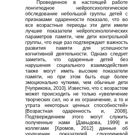
Проведенное в настоящей работе
лонгитюдное нейропсихологическое
обследование небольшой группы детей с
признаками одаренности показало, что во
все возрастные периоды эти дети имели
лучшие показатели нейропсихологических
параметров памяти, чем дети контрольной
группы, что еще раз подтверждает важность
развития памяти для успешности
когнитивной деятельности. Однако следует
заметить, что одаренные детей без
нарушения социального взаимодействия
также могут иметь высокие показатели
памяти, но при этом быть еще более
эмоционально чуткими, чем обычные дети
[
Чуприкова, 2010
]
. Известно, что с возрастом
может происходить не только «увеличение
творческих сил, но и их ограничение, а то и
утрата некоторых ценных способностей»
[
Возрастная одаренность и, 2008
]
.
Подтверждением этого могут служить
полученные нами
[
Давыдова, 1999
]
и
коллегами
[
Хромов, 2012
]
данные об
ухудшении показателей слухоречевой