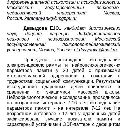
дифференциальной психологии и психофизиологии,
Московский государственный психолого-
педагогический университет, Москва,
Россия;
karahanyankg
@
mgppu
.
ru
Давыдова Е.Ю.,
кандидат биологических
наук, доцент кафедры дифференциальной
психологи и психофизиологии,
Московский
государственный
психолого-педагогический
университет, Москва, Россия,
el
-
davydova
@
mail
.
ru
Проведено
лонгитюдное
исследование
электроэнцефалограммы и
нейропсихологических
параметров памяти у
20
детей с признаками
интеллектуальной одаренности в сочетании с
трудностями социальной коммуникации. Результаты
исследования одаренных детей приводятся в
сравнении с учащимися массовой школы.
Нейрофизиологическое исследование проводилось
на возрастном интервале
7-16
лет, исследование
параметров памяти
-
на интервале
7-12
лет. На
возрастном интервале
7-12
лет у одаренных детей
зафиксированы лучшие показатели памяти и
характерный устойчивый ЭЭГ-паттерн с дефицитом