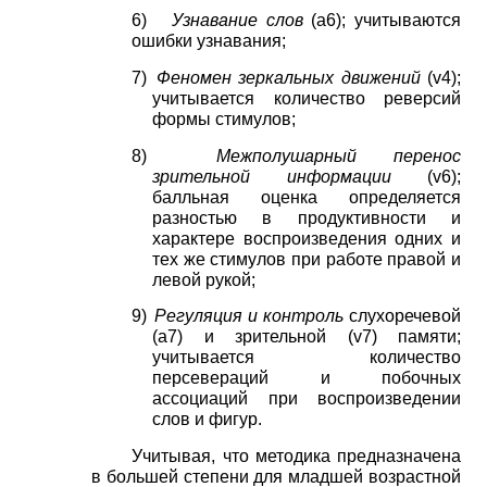
6)
Узнавание слов
(
a
6);
учитываются
ошибки узнавания;
7)
Феномен зеркальных движений
(
v
4);
учитывается количество реверсий
формы стимулов;
8)
Межполушарный перенос
зрительной информации
(
v
6);
балльная оценка определяется
разностью в продуктивности и
характере воспроизведения одних и
тех же стимулов при работе правой и
левой рукой;
9)
Регуляция и контроль
слухоречевой
(а7) и зрительной
(
v
7)
памяти;
учитывается количество
персевераций и побочных
ассоциаций при воспроизведении
слов и фигур.
Учитывая, что методика предназначена
в большей степени для младшей возрастной