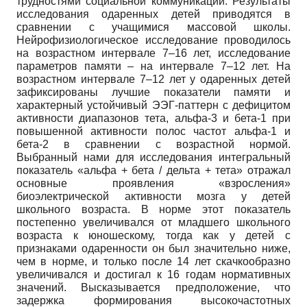
трудностями социальной коммуникации. Результаты
исследования одаренных детей приводятся в
сравнении с учащимися массовой школы.
Нейрофизиологическое исследование проводилось
на возрастном интервале 7–16 лет, исследование
параметров памяти – на интервале 7–12 лет. На
возрастном интервале 7–12 лет у одаренных детей
зафиксированы лучшие показатели памяти и
характерный устойчивый ЭЭГ-паттерн с дефицитом
активности диапазонов тета, альфа-3 и бета-1 при
повышенной активности полос частот альфа-1 и
бета-2 в сравнении с возрастной нормой.
Выбранный нами для исследования интегральный
показатель «альфа + бета / дельта + тета» отражал
основные проявления «взросления»
биоэлектрической активности мозга у детей
школьного возраста. В норме этот показатель
постепенно увеличивался от младшего школьного
возраста к юношескому, тогда как у детей с
признаками одаренности он был значительно ниже,
чем в норме, и только после 14 лет скачкообразно
увеличивался и достигал к 16 годам нормативных
значений. Высказывается предположение, что
задержка формирования высокочастотных