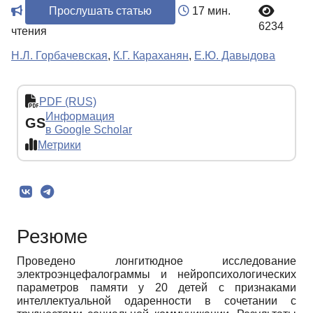
Прослушать статью
17 мин.
6234
чтения
Н.Л. Горбачевская
,
К.Г. Караханян
,
Е.Ю. Давыдова
PDF (RUS)
Информация
GS
в Google Scholar
Метрики
Резюме
Проведено лонгитюдное исследование
электроэнцефалограммы и нейропсихологических
параметров памяти у 20 детей с признаками
интеллектуальной одаренности в сочетании с