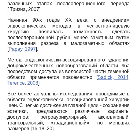
различных этапах послеоперационного периода
[
Тризна, 2007
]
.
Начиная 90-х годов ХХ века, с внедрением
эндоскопических методов в челюстно-лицевую
хирургию появилась возможность сделать
послеоперационной рубец менее заметным путем
выполнения разреза в малозаметных областях
[
Papay, 1997
]
.
Метод эндоскопически-ассоциированного удаления
доброкачественных новообразований области лба
посредством доступа из волосистой части теменной
области применяется повсеместно
[
Sadick, 2014
;
Terence, 2008
]
.
Все более актуальны исследования, проводимые в
области эндоскопически- ассоциированной хирургии
шеи. С целью достижения главной цели - сохранения
эстетики, предлагаются различные варианты
доступов: ретроаурикулярный, аксиллярный,
трансоральный, «традиционный», но меньших
размеров [16-18; 20].