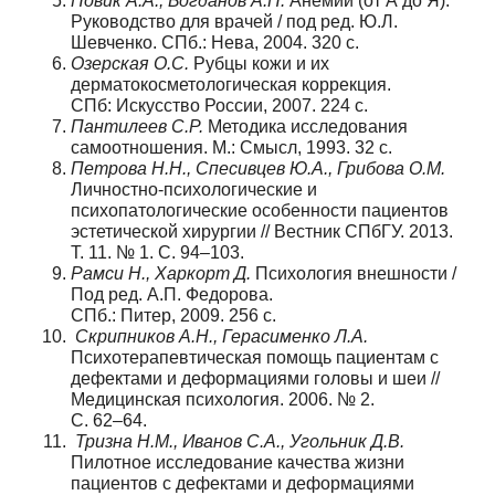
Новик А.А., Богданов А.Н.
Анемии (от А до Я).
Руководство для врачей / под ред. Ю.Л.
Шевченко. СПб.: Нева, 2004. 320 с.
Озерская О.С.
Рубцы кожи и их
дерматокосметологическая коррекция.
СПб: Искусство России, 2007. 224 с.
Пантилеев С.Р.
Методика исследования
самоотношения. М.: Смысл, 1993. 32 с.
Петрова Н.Н., Спесивцев Ю.А., Грибова О.М.
Личностно-психологические и
психопатологические особенности пациентов
эстетической хирургии // Вестник СПбГУ. 2013.
Т. 11. № 1. С. 94–103.
Рамси Н., Харкорт Д.
Психология внешности /
Под ред. А.П. Федорова.
СПб.: Питер, 2009. 256 с.
Скрипников А.Н., Герасименко Л.А.
Психотерапевтическая помощь пациентам с
дефектами и деформациями головы и шеи //
Медицинская психология. 2006. № 2.
С. 62–64.
Тризна Н.М., Иванов С.А., Угольник Д.В.
Пилотное исследование качества жизни
пациентов с дефектами и деформациями