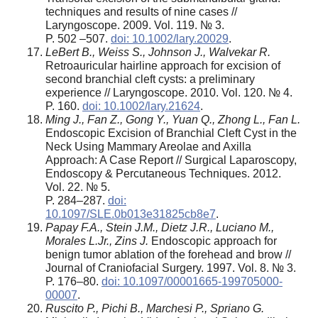
techniques and results of nine cases //
Laryngoscope. 2009. Vol. 119. № 3.
P. 502 –507.
doi: 10.1002/lary.20029
.
LeBert B., Weiss S., Johnson J., Walvekar R.
Retroauricular hairline approach for excision of
second branchial cleft cysts: a preliminary
experience // Laryngoscope. 2010. Vol. 120. № 4.
P. 160.
doi: 10.1002/lary.21624
.
Ming J., Fan Z., Gong Y., Yuan Q., Zhong L., Fan L.
Endoscopic Excision of Branchial Cleft Cyst in the
Neck Using Mammary Areolae and Axilla
Approach: A Case Report // Surgical Laparoscopy,
Endoscopy & Percutaneous Techniques. 2012.
Vol. 22. № 5.
P. 284–287.
doi:
10.1097/SLE.0b013e31825cb8e7
.
Papay F.A., Stein J.M., Dietz J.R., Luciano M.,
Morales L.Jr., Zins J.
Endoscopic approach for
benign tumor ablation of the forehead and brow //
Journal of Craniofacial Surgery. 1997. Vol. 8. № 3.
P. 176–80.
doi: 10.1097/00001665-199705000-
00007
.
Ruscito P., Pichi B., Marchesi P., Spriano G.