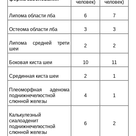
человек)
человек)
Липома области лба
6
7
Остеома области лба
3
3
Липома средней трети
2
2
шеи
Боковая киста шеи
10
11
Срединная киста шеи
2
1
Плеоморфная аденома
поднижнечелюстной
4
1
слюнной железы
Калькулезный
сиалоаденит
6
2
поднижнечелюстной
слюнной железы