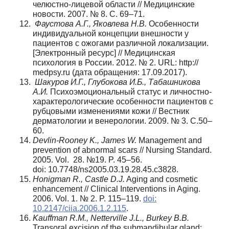
челюстно-лицевой области // Медицинские
новости. 2007. № 8. С. 69–71.
Фаустова А.Г., Яковлева Н.В.
Особенности
индивидуальной концепции внешности у
пациентов с ожогами различной локализации.
[Электронный ресурс] // Медицинская
психология в России. 2012. № 2. URL: http://
medpsy.ru (дата обращения: 17.09.2017).
Шакуров И.Г., Глубокова И.Б., Табашникова
А.И.
Психоэмоциональный статус и личностно-
характерологические особенности пациентов с
рубцовыми изменениями кожи // Вестник
дерматологии и венерологии. 2009. № 3. С.50–
60.
Devlin-Rooney K., James W.
Management and
prevention of abnormal scars // Nursing Standard.
2005. Vol. 28. №19. P. 45–56.
doi: 10.7748/ns2005.03.19.28.45.c3828.
Honigman R., Castle D.J.
Aging and cosmetic
enhancement // Clinical Interventions in Aging.
2006. Vol. 1. № 2. P. 115–119.
doi:
10.2147/ciia.2006.1.2.115
.
Kauffman R.M., Netterville J.L., Burkey B.B.
Transoral excision of the submandibular gland: