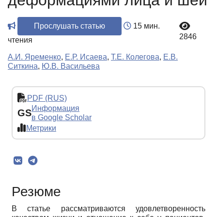
деформациями лица и шеи
Прослушать статью
15 мин.
2846
чтения
А.И. Яременко
,
Е.Р. Исаева
,
Т.Е. Колегова
,
Е.В.
Ситкина
,
Ю.В. Васильева
PDF (RUS)
Информация
GS
в Google Scholar
Метрики
Резюме
В статье рассматриваются удовлетворенность