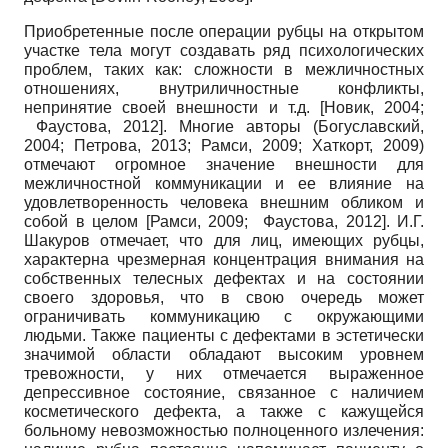
Приобретенные после операции рубцы на открытом
участке тела могут создавать ряд психологических
проблем, таких как: сложности в межличностных
отношениях, внутриличностные конфликты,
непринятие своей внешности и т.д.
[
Новик, 2004
;
Фаустова, 2012
]
. Многие авторы (Богуславский,
2004; Петрова, 2013; Рамси, 2009; Хаткорт, 2009)
отмечают огромное значение внешности для
межличностной коммуникации и ее влияние на
удовлетворенность человека внешним обликом и
собой в целом
[
Рамси, 2009
;
Фаустова, 2012
]
. И.Г.
Шакуров отмечает, что для лиц, имеющих рубцы,
характерна чрезмерная концентрация внимания на
собственных телесных дефектах и на состоянии
своего здоровья, что в свою очередь может
ограничивать коммуникацию с окружающими
людьми. Также пациенты с дефектами в эстетически
значимой области обладают высоким уровнем
тревожности, у них отмечается выраженное
депрессивное состояние, связанное с наличием
косметического дефекта, а также с кажущейся
больному невозможностью полноценного излечения: