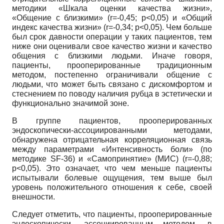
методики «Шкала оценки качества жизни»,
«Общение с близкими» (
r
=-0,45;
p
<0,05) и «Общий
индекс качества жизни» (
r
=-0,34;
p
<0,05). Чем больше
был срок давности операции у таких пациентов, тем
ниже они оценивали свое качество жизни и качество
общения с близкими людьми. Иначе говоря,
пациенты, прооперированные традиционным
методом, постепенно ограничивали общение с
людьми, что может быть связано с дискомфортом и
стеснением по поводу наличия рубца в эстетически и
функционально значимой зоне.
В группе пациентов, прооперированных
эндоскопически-ассоциированными методами,
обнаружена отрицательная корреляционная связь
между параметрами «Интенсивность боли» (по
методике
SF
-36) и «Самопринятие» (МИС) (
r
=-0,88;
p
<0,05). Это означает, что чем меньше пациенты
испытывали болевые ощущения, тем выше был
уровень положительного отношения к себе, своей
внешности.
Следует отметить, что пациенты, прооперированные
эндоскопически- ассоциированным методом, в