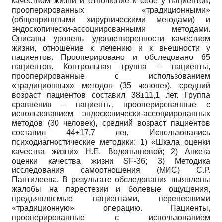
качеством жизни и отношение к себе у пациентов,
прооперированных «традиционными»
(общепринятыми хирургическими методами) и
эндоскопически-ассоциированными методами.
Описаны уровень удовлетворенности качеством
жизни, отношение к лечению и к внешности у
пациентов. Прооперировано и обследовано 65
пациентов. Контрольная группа – пациенты,
прооперированные с использованием
«традиционных» методов (35 человек), средний
возраст пациентов составил 38±11,1 лет. Группа
сравнения – пациенты, прооперированные с
использованием эндоскопически-ассоциированных
методов (30 человек), средний возраст пациентов
составил 44±17,7 лет. Использовались
психодиагностические методики: 1) «Шкала оценки
качества жизни» Н.Е. Водопьяновой; 2) Анкета
оценки качества жизни SF-36; 3) Методика
исследования самоотношения (МИС) С.Р.
Пантилеева. В результате обследования выявлены
жалобы на парестезии и болевые ощущения,
предъявляемые пациентами, перенесшими
«традиционную» операцию. Пациенты,
прооперированные с использованием