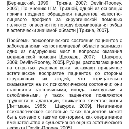
[
Бернадский, 1999
;
Тризна, 2007
;
Devlin-Rooney,
2005
]
. По мнению Н.М. Тризной, одной из основных
причин позднего обращения пациентов челюстно-
лицевого профиля за хирургической помощью
являются опасения по поводу формирования рубца
в эстетически значимой области
[
Тризна, 2007
]
.
Проблемы психологического состояния пациентов с
заболеваниями челюстно­лицевой области занимают
одно из лидирующих мест в вопросах оказания
медицинской помощи
[
Дроздов, 2007
;
Шакуров,
2009
;
Devlin-Rooney, 2005
]
. Рубцы, располагающиеся
на открытых участках кожи, искажают привычное
эстетическое восприятие пациентов со стороны
окружающих их людей, что отрицательно
сказывается на их психологическом состоянии: они
становятся застенчивыми, иногда замкнутыми и
озлобленными, у таких пациентов появляются
трудности в адаптации, снижается качество жизни
[
Литтманн, 1985
;
Шакуров, 2009
]
. Негативное
психологическое состояние таких пациентов может
быть связано с такими факторами, как оперативное
вмешательство и субъективная оценка эстетического
дефекта
[
Devlin-Rooney, 2005
]
.