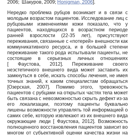
2006
;
Шакуров, 2009
;
Honigman, 2006
]
.
Нередко проблема рубцов возникает и в связи с
молодым возрастом пациентов. Исследование лиц с
рубцовыми изменениями кожи показало, что у
пациентов, находящихся в возрастном периоде
ранней взрослости (22-35 лет), присутствуют
переживания, связанные с «потерей» внешности как
коммуникативного ресурса, и в большей степени
переживание такого рода испытывали пациенты, не
состоящие в серьезных личных отношениях
[
Фаустова, 2012
]
. Переживание своего
неэстетичного внешнего вида может заставить их
замкнуться в себе, искать способы лечения, не имея
точных знаний, к каким специалистам обращаться
[
Озерская, 2007
]
. Помимо этого, тревожность
пациентов с рубцами на открытых частях тела может
быть связана с невозможностью скрыть дефект из-за
его локализации, поэтому пациенты буквально
лишены возможности управлять той информацией о
самих себе, которую извлекают из их внешнего вида
окружающие люди
[
Фаустова, 2012
]
. Возможность
полноценного восстановления пациентов зависит во
многом от субъективной оценки качества жизни на