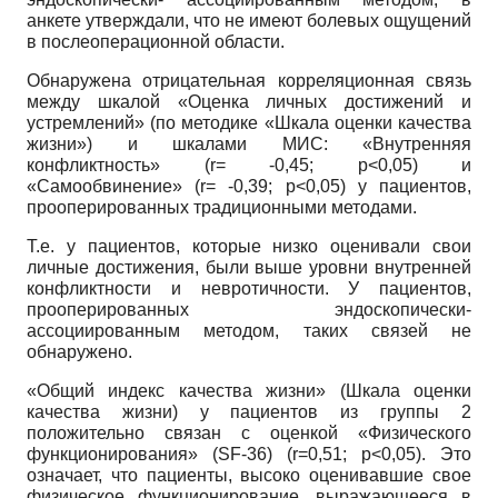
анкете утверждали, что не имеют болевых ощущений
в послеоперационной области.
Обнаружена отрицательная корреляционная связь
между шкалой «Оценка личных достижений и
устремлений» (по методике «Шкала оценки качества
жизни») и шкалами МИС: «Внутренняя
конфликтность» (
r
= -0,45;
p
<0,05) и
«Самообвинение» (
r
= -0,39;
p
<0,05) у пациентов,
прооперированных традиционными методами.
Т.е. у пациентов, которые низко оценивали свои
личные достижения, были выше уровни внутренней
конфликтности и невротичности. У пациентов,
прооперированных эндоскопически-
ассоциированным методом, таких связей не
обнаружено.
«Общий индекс качества жизни» (Шкала оценки
качества жизни) у пациентов из группы 2
положительно связан с оценкой «Физического
функционирования» (
SF
-36) (
r
=0,51;
p
<0,05). Это
означает, что пациенты, высоко оценивавшие свое
физическое функционирование, выражающееся в