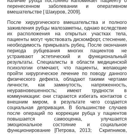
наличие рубца постоянно напоминает пациенту о
перенесенном заболевании и оперативном
вмешательстве
[
Шакуров, 2009
]
.
После хирургического вмешательства и полного
заживления рубцы малозаметны, однако вследствие
их расположения на открытых участках тела,
пациенты могут чувствовать дискомфорт, стеснение,
необходимость прикрывать рубец. После окончания
периода рубцевания многих пациентов не
устраивают эстетический и функциональный
результаты. Специалисты в области медицинской
психологии отмечают, что пациенты, желающие
пройти хирургическое лечение по поводу данного
физического дефекта, обладают такими чертами
личности, как замкнутость, напряженность,
неуравновешенность; имеют трудности в
коммуникации: они стараются избегать контактов с
внешним миром, в результате чего создается
социальная депривация. В большинстве случаев
после операций по коррекции рубца у пациентов
повышается самооценка, улучшается
эмоциональное состояние и социальное
функционирование
[
Петрова, 2013
;
Скрипников,