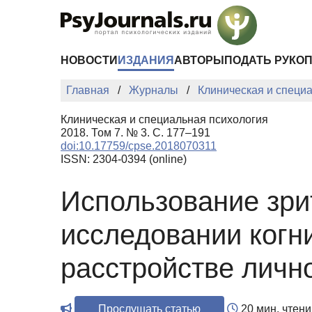
Перейти к основному содержанию
НОВОСТИ
ИЗДАНИЯ
АВТОРЫ
ПОДАТЬ РУКО
Главная
Журналы
Клиническая и специ
Клиническая и специальная психология
2018. Том 7. № 3. С. 177–191
doi:10.17759/cpse.2018070311
ISSN: 2304-0394 (online)
Использование зри
исследовании когн
расстройстве личн
Прослушать статью
20 мин. чтени