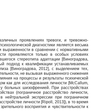
зличных проявлениях тревоги, и тревожно-
сихологической диагностики является весьма
ни выраженности в сравнении с нормативными
ости проявляются только в особых условиях
ившегося стереотипа адаптации
[
Виноградова,
ый подход к квалификации устанавливаемых
ализа
[
Виноградова, 2012
]
,
с выделением тех,
еятельности, не вызывая выраженного снижения
влияния на процессы и результаты психической
ом как для исследования личности
[
McCallum,
 у больных шизофренией. При расстройствах
йствах (пограничное расстройство личности,
 в нейтральной экспрессии при пограничном
асстройстве личности
[
Ripoll, 2013
]
), в то время
 зрительного восприятия и чувствительности к