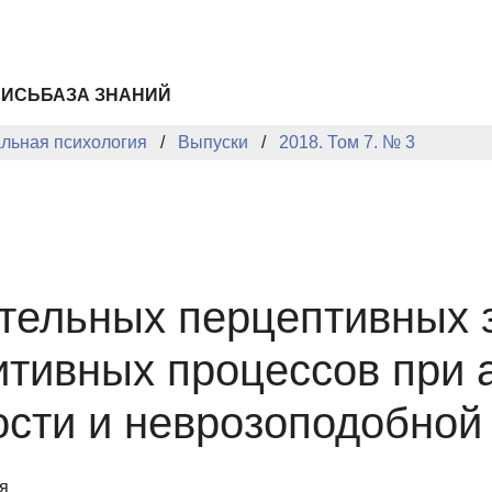
ПИСЬ
БАЗА ЗНАНИЙ
альная психология
Выпуски
2018. Том 7. № 3
тельных перцептивных 
итивных процессов при 
ости и неврозоподобно
я