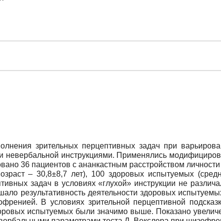
олнения зрительных перцептивных задач при варьирова
й и невербальной инструкциями. Применялись модифициров
овано 36 пациентов с ананкастным расстройством личности (
раст – 30,8±8,7 лет), 100 здоровых испытуемых (средни
тивных задач в условиях «глухой» инструкции не различа
шало результативность деятельности здоровых испытуемых
офренией. В условиях зрительной перцептивной подсказк
доровых испытуемых были значимо выше. Показано увелич
вербальными параметрами теста Д. Векслера при шизофре