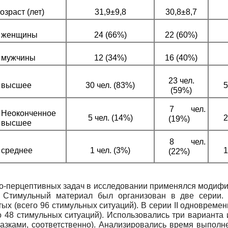
озраст (лет)
31,9±9,8
30,8±8,7
женщины
24 (66%)
22 (60%)
мужчины
12 (34%)
16 (40%)
23 чел.
высшее
30 чел. (83%)
5
(59%)
7 чел.
Неоконченное
5 чел. (14%)
2
(19%)
высшее
8 чел.
среднее
1 чел. (3%)
1
(22%)
но-перцептивных задач в исследовании применялся модиф
. Стимульный материал был организован в две серии
ых (всего 96 стимульных ситуаций). В серии
II
одновремен
 48 стимульных ситуаций). Использовались три варианта 
казками, соответственно). Анализировались время выпол