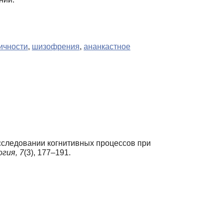
ичности
,
шизофрения
,
ананкастное
исследовании когнитивных процессов при
огия,
7
(3), 177–191.