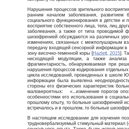
Нарушения процессов зрительного восприяти
ранним началом заболевания, развитием 
социального функционирования в детстве и п
восприятие собственного лица, тела, лиц дру
заболевания, а также от типа проводимой 
шизофренией обсуждаются на различных уров
изменениях, связанных с межполушарным в
передачу входящей сенсорной информации в 
зону височно-теменной коры
[
Hazlett, 2015
]
. Т
нисходящей модуляции, а также анализ
фрагментарность, обнаруживаемая при реше
нарушения процессов кодирования отдельных
цикла исследований, проведенных в школе Ю
информации была выявлена неоднородность 
стороны его физических характеристик бол
маловероятных: «...изменение порогов опоз
особенностями его использования в социаль
прошлому опыту, то больные шизофренией ис
встречалось и в прошлом, то больные шизофр
В настоящем исследовании для изучения по
трудновербализуемый стимульный материал (
социального опыта. Также были использова