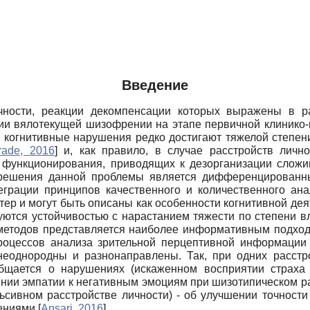
Введение
ности, реакции декомпенсации которых выражены в ра
и вялотекущей шизофрении на этапе первичной клинико-п
 когнитивные нарушения редко достигают тяжелой степе
rade, 2016
]
и, как правило, в случае расстройств личн
функционирования, приводящих к дезорганизации слож
решения данной проблемы является дифференцированн
еграции принципов качественного и количественного ан
тер и могут быть описаны как особенности когнитивной д
зуются устойчивостью с нарастанием тяжести по степени 
методов представляется наиболее информативным подход
роцессов анализа зрительной перцептивной информации
еоднородны и разнонаправлены. Так, при одних расстро
общается о нарушениях (искаженном восприятии страха
ении эмпатии к негативным эмоциям при шизотипическом р
ьсивном расстройстве личности) - об улучшении точности
чениями
[
Ansari, 2016
]
.