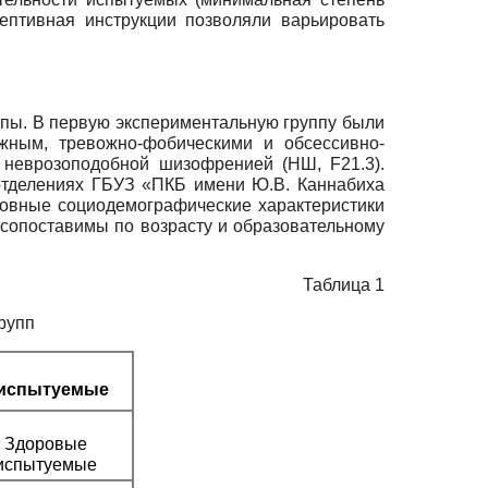
ептивная инструкции позволяли варьировать
ппы. В первую экспериментальную группу были
жным, тревожно-фобическими и обсессивно­
с неврозоподобной шизофренией (НШ,
F21.3).
отделениях ГБУЗ «ПКБ имени Ю.В. Каннабиха
сновные социодемографические характеристики
 сопоставимы по возрасту и образовательному
Таблица 1
рупп
 испытуемые
Здоровые
испытуемые