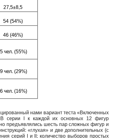
27,5±8,5
54 (54%)
46 (46%)
5 чел. (55%)
9 чел. (29%)
6 чел. (16%)
ицированный нами вариант теста «Включенных
. В серии
I
к каждой их основных 12 фигур
но предъявлялись шесть пар сложных фигур и
инструкций: «глухая» и две дополнительных (с
нения серий
I
и
II;
количество выборов простых