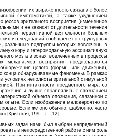
изофрении, их выраженность связана с более
ивной симптоматикой, а также ухудшением
роцессов зрительного восприятия (измененное
ильными и не зависят от длительности течения
тельной перцептивной деятельности больных
ских исследований сообщается о структурных
и, различные подгруппы которых вовлечены в
льную кору и гетеромодальную ассоциативную
овного мозга в зонах, вовлеченных в процессы
их механизмов восприятия предполагаются
 обнаружения целого (формы или движения),
 до конца обнаруживаемые феномены. В рамках
в условиях неполноты зрительной стимульной
нией. При интактности предметного мира со
бражения и лучше справлялись с опознанием
ктеристикой объекта опознания, связанной с
ом опыте. Если изображение маловероятно по
ровые. Если же оно обычно, шаблонно, часто
ых»
[
Критская, 1991
, с. 112]
.
тивных задач нами был выбран непредметный
овать в непосредственной работе с ним роль
тельности испытуемых (минимальная степень