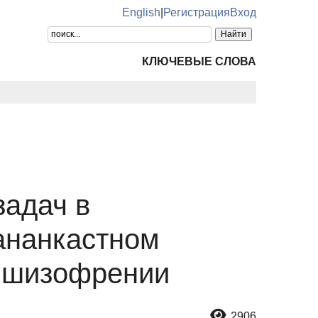
English
|
Регистрация
Вход
КЛЮЧЕВЫЕ СЛОВА
задач в
ананкастном
й шизофрении
2906