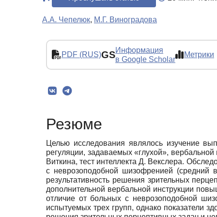
А.А. Чепелюк
,
М.Г. Виноградова
Информация
GS
PDF (RUS)
Метрики
в Google Scholar
Резюме
Целью исследования являлось изучение вып
регуляции, задаваемых «глухой», вербально
Виткина, тест интеллекта Д. Векслера. Обслед
с неврозоподобной шизофренией (средний воз
результативность решения зрительных перцеп
дополнительной вербальной инструкции повы
отличие от больных с неврозоподобной шиз
испытуемых трех групп, однако показатели з
решения зрительных перцептивных задач и не