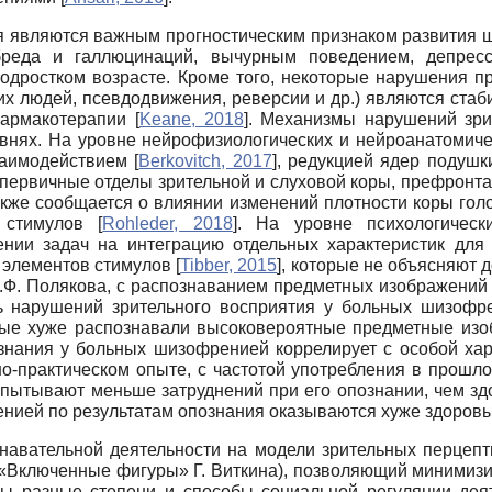
я являются важным прогностическим признаком развития ш
бреда и галлюцинаций, вычурным поведением, депресс
одростком возрасте. Кроме того, некоторые нарушения п
гих людей, псевдодвижения, реверсии и др.) являются стаб
фармакотерапии
[
Keane, 2018
]
. Механизмы нарушений зри
нях. На уровне нейрофизиологических и нейроанатомиче
заимодействием
[
Berkovitch, 2017
]
, редукцией ядер подушк
первичные отделы зрительной и слуховой коры, префронта
акже сообщается о влиянии изменений плотности коры гол
а стимулов
[
Rohleder, 2018
]
. На уровне психологическ
нии задач на интеграцию отдельных характеристик для
 элементов стимулов
[
Tibber, 2015
]
, которые не объясняют
.Ф. Полякова, с распознаванием предметных изображений 
нарушений зрительного восприятия у больных шизофре
ьные хуже распознавали высоковероятные предметные изо
нания у больных шизофренией коррелирует с особой хара
но-практическом опыте, с частотой употребления в прошл
пытывают меньше затруднений при его опознании, чем здо
енией по результатам опознания оказываются хуже здоров
знавательной деятельности на модели зрительных перцеп
«Включенные фигуры» Г. Виткина), позволяющий минимизир
ны разные степени и способы социальной регуляции дея