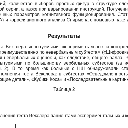
рий; количество выборов простых фигур в структуре сло
ой серии, а также при варьировании инструкций. Получен
личных параметров когнитивного функционирования. Стат
A)
и корреляционного анализа Спирмена с помощью пакет
Результаты
та Векслера испытуемыми экспериментальных и контрол
преимущественно по невербальным субтестам («Шифровка»
 невербальных оценок и, как следствие, общего балла. 
туемыми по большинству вербальных субтестов (за и
л. 2). В то время как больные с НШ обнаруживали ста
олнения теста Векслера: в субтестах «Осведомленность
ие детали», «Кубики Коса» и «Последовательные картинки»
Таблица 2
лнения теста Векслера пациентами экспериментальных и к