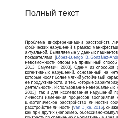
Полный текст
Проблема дифференциации расстройств лич
фобических нарушений в рамках манифестаци
актуальной. Выявляемые у данных пациентов
показателями
[
López-Luengo B.,González-And
невозможности опоры на привычный способ 
2013
;
Смулевич, 2003
]
.
Одним из способов 
когнитивных нарушений, основанный на инт
которые носят более мягкий устойчивый харак
ее продуктивности, и тех, которые характери
деятельности. Использование невербальных 
2003
]
,
так и для исследования нарушений п
личности изменения процессов восприятия н
шизотипическое расстройство личности) со
расстройстве личности
[
Van Dijke, 2016
]
, сниж
как при других (например, обсессивно-компул
контрасту по сравнению с нормативными зна