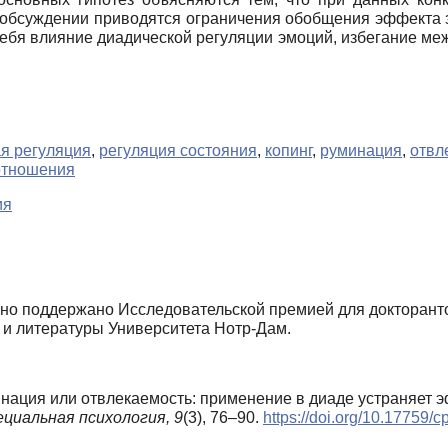
В обсуждении приводятся ограничения обобщения эффекта
себя влияние диадической регуляции эмоций, избегание ме
я регуляция
,
регуляция состояния
,
копинг
,
руминация
,
отвл
отношения
ия
но поддержано Исследовательской премией для докторанто
 и литературы Университета Нотр-Дам.
Руминация или отвлекаемость: применение в диаде устраняет
ециальная психология,
9
(3), 76–90.
https://doi.org/10.17759