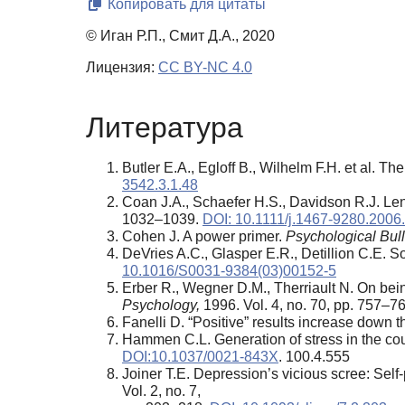
Копировать для цитаты
© Иган Р.П., Смит Д.А., 2020
Лицензия:
CC BY-NC 4.0
Литература
Butler E.A., Egloff B., Wilhelm F.H. et al. 
3542.3.1.48
Coan J.A., Schaefer H.S., Davidson R.J. Lend
1032–1039.
DOI: 10.1111/j.1467-9280.2006
Cohen J. A power primer.
Psychological Bull
DeVries A.C., Glasper E.R., Detillion C.E. S
10.1016/S0031-9384(03)00152-5
Erber R., Wegner D.M., Therriault N. On being
Psychology,
1996. Vol. 4, no. 70, pp. 757–7
Fanelli D. “Positive” results increase down t
Hammen C.L. Generation of stress in the cou
DOI:10.1037/0021-843X
. 100.4.555
Joiner T.E. Depression’s vicious scree: Self
Vol. 2, no. 7,