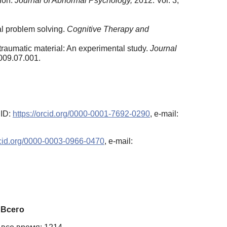
tion.
Journal of Abnormal Psychology,
2012. Vol. 3,
al problem solving.
Cognitive Therapy and
 traumatic material: An experimental study.
Journal
2009.07.001.
ID:
https://orcid.org/0000-0001-7692-0290
, e-mail:
orcid.org/0000-0003-0966-0470
, e-mail:
Всего