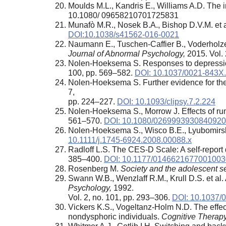
Moulds M.L., Kandris E., Williams A.D. The i
10.1080/ 09658210701725831
Munafò M.R., Nosek B.A., Bishop D.V.M. et a
DOI:10.1038/s41562-016-0021
Naumann E., Tuschen-Caffier B., Voderholzer
Journal of Abnormal Psychology,
2015. Vol. 
Nolen-Hoeksema S. Responses to depression 
100, pp. 569–582.
DOI: 10.1037/0021-843X
Nolen-Hoeksema S. Further evidence for the 
7,
pp. 224–227.
DOI: 10.1093/clipsy.7.2.224
Nolen-Hoeksema S., Morrow J. Effects of ru
561–570.
DOI: 10.1080/026999393084092
Nolen-Hoeksema S., Wisco B.E., Lyubomirsk
10.1111/j.1745-6924.2008.00088.x
Radloff L.S. The CES-D Scale: A self-report 
385–400.
DOI: 10.1177/014662167700100
Rosenberg M.
Society and the adolescent s
Swann W.B., Wenzlaff R.M., Krull D.S. et al.
Psychology,
1992.
Vol. 2, no. 101, pp. 293–306.
DOI: 10.1037/
Vickers K.S., Vogeltanz-Holm N.D. The effec
nondysphoric individuals.
Cognitive Therap