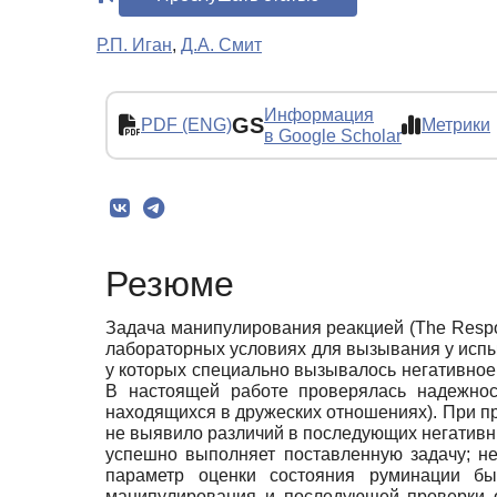
Р.П. Иган
,
Д.А. Смит
Информация
GS
PDF (ENG)
Метрики
в Google Scholar
Резюме
Задача манипулирования реакцией (The Respo
лабораторных условиях для вызывания у испы
у которых специально вызывалось негативное
В настоящей работе проверялась надежнос
находящихся в дружеских отношениях). При п
не выявило различий в последующих негативн
успешно выполняет поставленную задачу; 
параметр оценки состояния руминации б
манипулирования и последующей проверки о