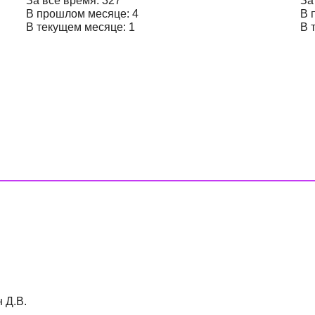
За все время: 327
За
В прошлом месяце: 4
В 
В текущем месяце: 1
В 
 Д.В.