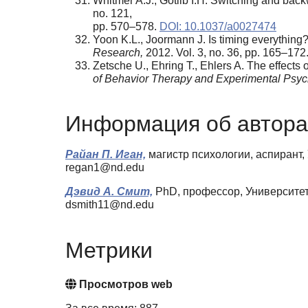
Whitmer A.J., Gotlib I.H. Switching and back
no. 121,
pp. 570–578.
DOI: 10.1037/a0027474
Yoon K.L., Joormann J. Is timing everything?
Research,
2012. Vol. 3, no. 36, pp. 165–172
Zetsche U., Ehring T., Ehlers A. The effects
of Behavior Therapy and Experimental Psych
Информация об автора
Райан П. Иган,
магистр психологии, аспирант
regan1@nd.edu
Дэвид А. Смит,
PhD, профессор, Университе
dsmith11@nd.edu
Метрики
Просмотров web