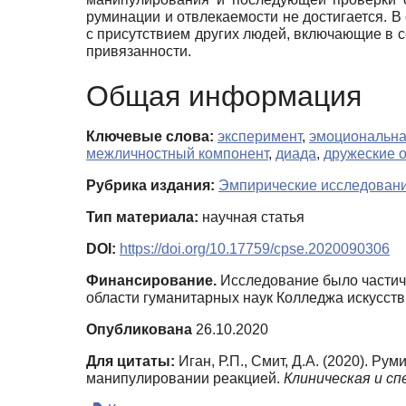
руминации и отвлекаемости не достигается. 
с присутствием других людей, включающие в 
привязанности.
Общая информация
Ключевые слова:
эксперимент
,
эмоциональна
межличностный компонент
,
диада
,
дружеские 
Рубрика издания:
Эмпирические исследован
Тип материала:
научная статья
DOI:
https://doi.org/10.17759/cpse.2020090306
Финансирование.
Исследование было частич
области гуманитарных наук Колледжа искусств
Опубликована
26.10.2020
Для цитаты:
Иган, Р.П., Смит, Д.А. (2020). 
манипулировании реакцией.
Клиническая и сп