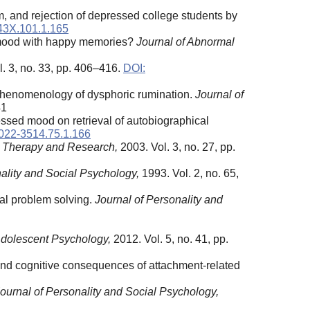
, and rejection of depressed college students by
43X.101.1.165
ad mood with happy memories?
Journal of Abnormal
. 3, no. 33, pp. 406–416.
DOI:
 phenomenology of dysphoric rumination.
Journal of
41
ssed mood on retrieval of autobiographical
0022-3514.75.1.166
e Therapy and Research,
2003. Vol. 3, no. 27, pp.
ality and Social Psychology,
1993. Vol. 2, no. 65,
al problem solving.
Journal of Personality and
 Adolescent Psychology,
2012. Vol. 5, no. 41, pp.
and cognitive consequences of attachment-related
ournal of Personality and Social Psychology,