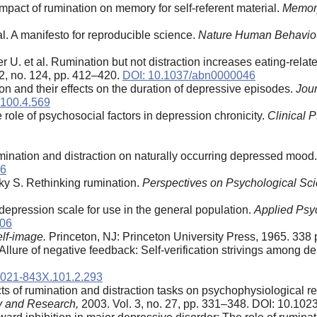
mpact of rumination on memory for self-referent material.
Memor
l. A manifesto for reproducible science.
Nature Human Behaviou
 U. et al. Rumination but not distraction increases eating-rela
2, no. 124, pp. 412–420.
DOI: 10.1037/abn0000046
and their effects on the duration of depressive episodes.
Jour
.100.4.569
role of psychosocial factors in depression chronicity.
Clinical 
mination and distraction on naturally occurring depressed mood
06
y S. Rethinking rumination.
Perspectives on Psychological Sci
depression scale for use in the general population.
Applied Psy
306
elf-image.
Princeton, NJ: Princeton University Press, 1965. 338 
 Allure of negative feedback: Self-verification strivings among 
0021-843X.101.2.293
ts of rumination and distraction tasks on psychophysiological
y and Research,
2003. Vol. 3, no. 27, pp. 331–348. DOI: 10.10