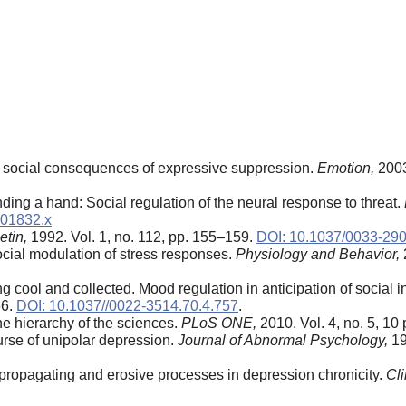
The social consequences of expressive suppression.
Emotion,
2003
ing a hand: Social regulation of the neural response to threat.
.01832.x
etin,
1992. Vol. 1, no. 112, pp. 155–159.
DOI: 10.1037/0033-290
ocial modulation of stress responses.
Physiology and Behavior,
 cool and collected. Mood regulation in anticipation of social i
66.
DOI: 10.1037//0022-3514.70.4.757
.
he hierarchy of the sciences.
PLoS ONE,
2010. Vol. 4, no. 5, 10 
rse of unipolar depression.
Journal of Abnormal Psychology,
19
-propagating and erosive processes in depression chronicity.
Cli