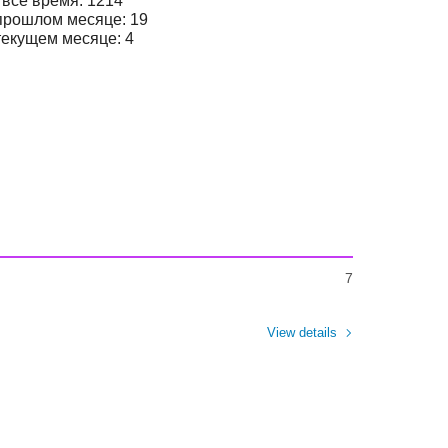
 все время: 1214
прошлом месяце: 19
текущем месяце: 4
7
View details