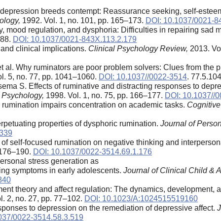
n depression breeds contempt: Reassurance seeking, self-esteem
ology,
1992. Vol. 1, no. 101, pp. 165–173.
DOI: 10.1037/0021-8
, mood regulation, and dysphoria: Difficulties in repairing s
188.
DOI: 10.1037/0021-843X.113.2.179
 and clinical implications.
Clinical Psychology Review,
2013. Vol
et al. Why ruminators are poor problem solvers: Clues from the
l. 5, no. 77, pp. 1041–1060.
DOI: 10.1037//0022-3514
. 77.5.10
ma S. Effects of ruminative and distracting responses to depre
l Psychology,
1998. Vol. 1, no. 75, pp. 166–177.
DOI: 10.1037//
c rumination impairs concentration on academic tasks.
Cognitiv
petuating properties of dysphoric rumination.
Journal of Person
.339
f self-focused rumination on negative thinking and interperson
. 176–190.
DOI: 10.1037/0022-3514.69.1.176
rsonal stress generation as
zing symptoms in early adolescents.
Journal of Clinical Child &
840
ment theory and affect regulation: The dynamics, development, 
. 2, no. 27, pp. 77–102.
DOI: 10.1023/A:1024515519160
ponses to depression on the remediation of depressive affect.
J
037/0022-3514.58.3.519