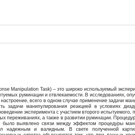
nse Manipulation Task) – это широко используемый экспер
туемых руминации и отвлекаемости. В исследованиях, опуб
 настроение, всего в одном случае применение задачи ма
ть задачи манипулирования реакцией в условиях диад
роведении эксперимента с участием второго испытуемого,
ых переживаниях, а также в развитии руминации. Процедур
не было выявлено связи между эффектом процедуры ман
ыл надежным и валидным. В свете полученной карти
сновных гипотез объясняются тем, что при данных кон