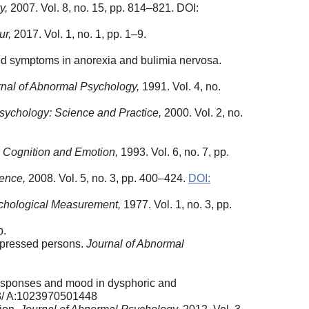
y,
2007. Vol. 8, no. 15, pp. 814–821. DOI:
r,
2017. Vol. 1, no. 1, pp. 1–9.
ted symptoms in anorexia and bulimia nervosa.
nal of Abnormal Psychology,
1991. Vol. 4, no.
Psychology: Science and Practice,
2000. Vol. 2, no.
.
Cognition and Emotion,
1993. Vol. 6, no. 7, pp.
ence,
2008. Vol. 5, no. 3, pp. 400–424.
DOI:
chological Measurement,
1977. Vol. 1, no. 3, pp.
p.
depressed persons.
Journal of Abnormal
 responses and mood in dysphoric and
23/ A:1023970501448