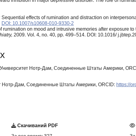
ward inhibition in major depressive disorder: The role of rumina
 Sequential effects of rumination and distraction on interperson
.
DOI: 10.1007/s10608-010-9330-2
 of rumination on mood and intrusive memories after exposure to
iatry,
2009. Vol. 4, no. 40, pp. 499–514. DOI: 10.1016/ j.jbtep.
х
, Университет Нотр-Дам, Соединенные Штаты Америки, ORC
т Нотр-Дам, Соединенные Штаты Америки, ORCID:
https://
Скачиваний PDF