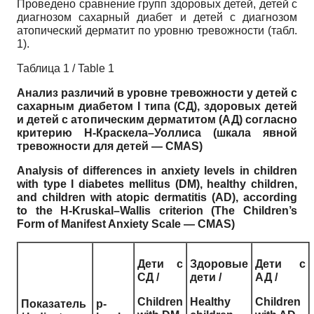
Проведено сравнение групп здоровых детей, детей с
диагнозом сахарный диабет и детей с диагнозом
атопический дерматит по уровню тревожности (табл.
1).
Таблица 1 / Table 1
Анализ различий в уровне тревожности у детей с
сахарным диабетом
I типа (СД), здоровых детей
и детей с атопическим дерматитом (АД) согласно
критерию
H-Краскела
–Уоллиса
(шкала
явной
тревожности
для
детей
— CMAS)
Analysis of differences in anxiety levels in children
with type I diabetes mellitus (DM), healthy children,
and children with atopic dermatitis (AD), according
to the H-Kruskal–Wallis criterion (The Children’s
Form of Manifest Anxiety Scale — CMAS)
Дети
с
Здоровые
Дети
с
СД
/
дети
/
АД
/
Children
Healthy
Children
Показатель
p-