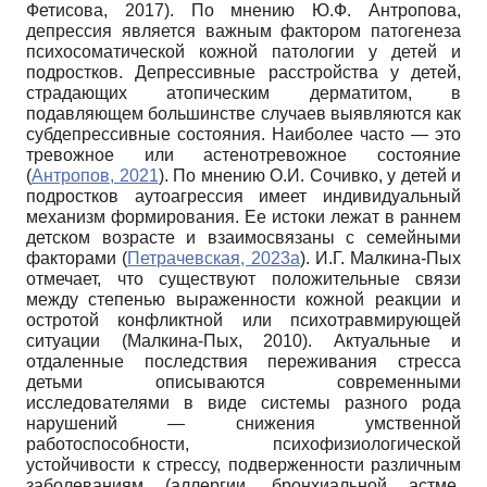
Фетисова, 2017). По мнению Ю.Ф. Антропова,
депрессия является важным фактором патогенеза
психосоматической кожной патологии у детей и
подростков. Депрессивные расстройства у детей,
страдающих атопическим дерматитом, в
подавляющем большинстве случаев выявляются как
субдепрессивные состояния. Наиболее часто — это
тревожное или астенотревожное состояние
(
Антропов, 2021
). По мнению О.И. Сочивко, у детей и
подростков аутоагрессия имеет индивидуальный
механизм формирования. Ее истоки лежат в раннем
детском возрасте и взаимосвязаны с семейными
факторами (
Петрачевская, 2023а
). И.Г. Малкина-Пых
отмечает, что существуют положительные связи
между степенью выраженности кожной реакции и
остротой конфликтной или психотравмирующей
ситуации (Малкина-Пых, 2010). Актуальные и
отдаленные последствия переживания стресса
детьми описываются современными
исследователями в виде системы разного рода
нарушений — снижения умственной
работоспособности, психофизиологической
устойчивости к стрессу, подверженности различным
заболеваниям (аллергии, бронхиальной астме,