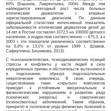
60% (Баранов, Лаврентьева, 2004). Между тем
наблюдается ежегодный рост числа больных
атопическим дерматитом с впервые
зарегистрированным диагнозом. По данным
официальной статистики интенсивный показатель
заболеваемости атопическим дерматитом детей до
14 лет в России составлял 1072,5 на 100000 детского
населения, а подростков соответственно — 675,3, а к
2003 г. эти показатели увеличились соответственно
на 6,9% и 13,1% от уровня 1999 г. (Шамов,
Сафиуллина, Бешимова, 2013).
С психоаналитических, психодинамических позиций
стрессы и конфликты у части людей в силу
определенных причин и обстоятельств вытесняются
в подсознание, образуя подсознательные
невротические комплексы. В свою очередь,
существование таких «скрытых» комплексов
приводит к устойчивым эмоциональным и
физиологическим нарушениям и развитию ряда
психических (неврозы) и соматических
(психосоматозы) заболеваний. Таким образом,
приоритет в патогенезе ряда физических болезней в