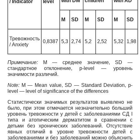
with DM
children
with AD
/ Indicator
level
M
SD
M
SD
M
SD
Тревожность
0,8387
5,3
2,74
5,2
2,52
5,32
1,98
/ Anxiety
Примечание:
M — среднее значение, SD —
стандартное отклонение, p-level — уровень
значимости различий.
Note:
M — Mean value, SD — Standard Deviation, p-
level — level of significance of the differences
Статистически значимых результатов выявлено не
было, при этом отмечается незначительно больший
уровень тревожности у детей с заболеваниями СД I
типа и атопическим дерматитом в сравнении с
детьми без хронических заболеваний. Отсутствие
явных отличий в уровне тревожности детей с
заболеваниями и без заболеваний можно объяснить