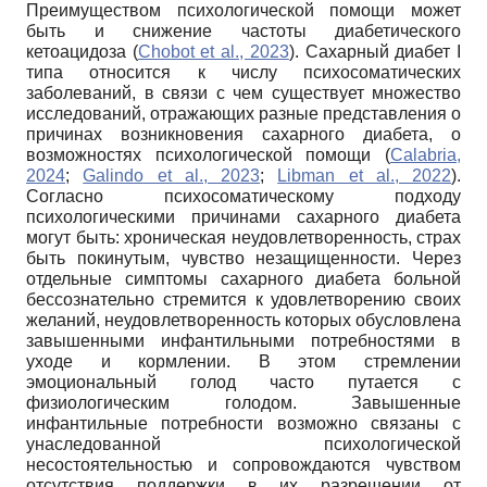
Преимуществом психологической помощи может
быть и снижение частоты диабетического
кетоацидоза (
Chobot et al., 2023
). Сахарный диабет I
типа относится к числу психосоматических
заболеваний, в связи с чем существует множество
исследований, отражающих разные представления о
причинах возникновения сахарного диабета, о
возможностях психологической помощи (
Calabria,
2024
;
Galindo et al., 2023
;
Libman et al., 2022
).
Согласно психосоматическому подходу
психологическими причинами сахарного диабета
могут быть: хроническая неудовлетворенность, страх
быть покинутым, чувство незащищенности. Через
отдельные симптомы сахарного диабета больной
бессознательно стремится к удовлетворению своих
желаний, неудовлетворенность которых обусловлена
завышенными инфантильными потребностями в
уходе и кормлении. В этом стремлении
эмоциональный голод часто путается с
физиологическим голодом. Завышенные
инфантильные потребности возможно связаны с
унаследованной психологической
несостоятельностью и сопровождаются чувством
отсутствия поддержки в их разрешении от