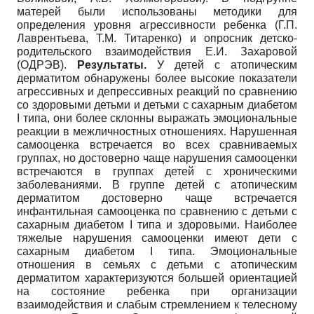
матерей были использованы методики для
определения уровня агрессивности ребенка (Г.П.
Лаврентьева, Т.М. Титаренко) и опросник детско-
родительского взаимодействия Е.И. Захаровой
(ОДРЭВ).
Результаты.
У детей с атопическим
дерматитом обнаружены более высокие показатели
агрессивных и депрессивных реакций по сравнению
со здоровыми детьми и детьми с сахарным диабетом
I типа, они более склонны выражать эмоциональные
реакции в межличностных отношениях. Нарушенная
самооценка встречается во всех сравниваемых
группах, но достоверно чаще нарушения самооценки
встречаются в группах детей с хроническими
заболеваниями. В группе детей с атопическим
дерматитом достоверно чаще встречается
инфантильная самооценка по сравнению с детьми с
сахарным диабетом I типа и здоровыми. Наиболее
тяжелые нарушения самооценки имеют дети с
сахарным диабетом I типа. Эмоциональные
отношения в семьях с детьми с атопическим
дерматитом характеризуются большей ориентацией
на состояние ребенка при организации
взаимодействия и слабым стремлением к телесному