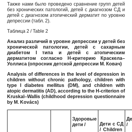
Также нами было проведено сравнение групп детей
без хронических патологий, детей с диагнозом СД и
детей с диагнозом атопический дерматит по уровню
депрессии (табл. 2).
Таблица 2 / Table 2
Анализ различий в уровне депрессии у детей без
хронической патологии, детей с
сахарным
диабетом
I типа и детей с атопическим
дерматитом согласно H-критерию Краскела
–
Уоллиса
(опросник
детской
депрессии
М
. Ковач
)
Analysis of differences in the level of depression in
children without chronic pathology, children with
type I diabetes mellitus (DM), and children with
atopic dermatitis (AD), according to the H-criterion of
Kruskal–Wallis (childhood depression questionnaire
by M. Kovács)
Здоровые
Де
Дети
с
СД
дети
/
/
/ Children