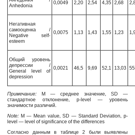
0,0049
2,20
2,54
4,35
2,68
2,
Anhedonia
Негативная
самооценка /
0,0075
1,13
1,43
1,55
1,23
1,
Negative self-
esteem
Общий уровень
депрессии /
0,0021
46,5
9,69
52,1
13,03
55
General level of
depression
Примечание:
M — среднее значение, SD —
стандартное отклонение, p-level — уровень
значимости различий.
Note:
M — Mean value, SD — Standard Deviation, p-
level — level of significance of the differences
Согласно данным в таблице 2 были выявлены