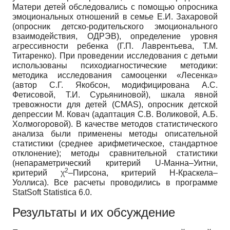
Матери детей обследовались с помощью опросника
эмоциональных отношений в семье Е.И. Захаровой
(опросник детско-родительского эмоционального
взаимодействия, ОДРЭВ), определение уровня
агрессивности ребенка (Г.П. Лаврентьева, Т.М.
Титаренко). При проведении исследования с детьми
использованы психодиагностические методики:
методика исследования самооценки «Лесенка»
(автор С.Г. Якобсон, модифицирована А.С.
Фетисовой, Т.И. Сурьяниновой), шкала явной
тревожности для детей (CMAS), опросник детской
депрессии М. Ковач (адаптация С.В. Воликовой, А.Б.
Холмогоровой). В качестве методов статистического
анализа были применены методы описательной
статистики (среднее арифметическое, стандартное
отклонение); методы сравнительной статистики
(непараметрический критерий U-Манна–Уитни,
2
критерий χ
–Пирсона, критерий H-Краскела–
Уоллиса). Все расчеты проводились в программе
StatSoft Statistica 6.0.
Результаты и их обсуждение