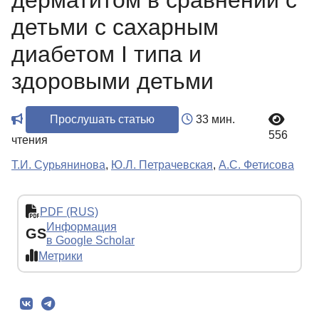
дерматитом в сравнении с
детьми с сахарным
диабетом I типа и
здоровыми детьми
Прослушать статью
33 мин.
556
чтения
Т.И. Сурьянинова
,
Ю.Л. Петрачевская
,
А.С. Фетисова
PDF (RUS)
Информация
GS
в Google Scholar
Метрики