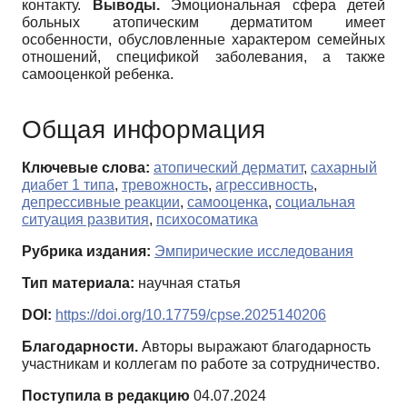
контакту.
Выводы.
Эмоциональная сфера детей
больных атопическим дерматитом имеет
особенности, обусловленные характером семейных
отношений, спецификой заболевания, а также
самооценкой ребенка.
Общая информация
Ключевые слова:
атопический дерматит
,
сахарный
диабет 1 типа
,
тревожность
,
агрессивность
,
депрессивные реакции
,
самооценка
,
социальная
ситуация развития
,
психосоматика
Рубрика издания:
Эмпирические исследования
Тип материала:
научная статья
DOI:
https://doi.org/10.17759/cpse.2025140206
Благодарности.
Авторы выражают благодарность
участникам и коллегам по работе за сотрудничество.
Поступила в редакцию
04.07.2024