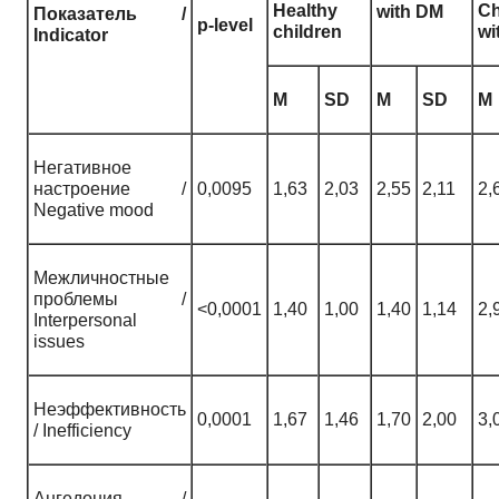
Healthy
Ch
with DM
Показатель
/
p-level
children
wi
Indicator
M
SD
M
SD
M
Негативное
настроение /
0,0095
1,63
2,03
2,55
2,11
2,
Negative mood
Межличностные
проблемы /
<0,0001
1,40
1,00
1,40
1,14
2,
Interpersonal
issues
Неэффективность
0,0001
1,67
1,46
1,70
2,00
3,
/ Inefficiency
Ангедония /