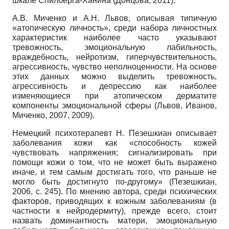
шкале Спилберга-Ханина (Донцова, 2011).
А.В. Миченко и А.Н. Львов, описывая типичную
«атопическую личность», среди набора личностных
характеристик наиболее часто указывают
тревожность, эмоциональную лабильность,
враждебность, нейротизм, гиперчувствительность,
агрессивность, чувство неполноценности. На основе
этих данных можно выделить тревожность,
агрессивность и депрессию как наиболее
изменяющиеся при атопическом дерматите
компоненты эмоциональной сферы (Львов, Иванов,
Миченко, 2007, 2009).
Немецкий психотерапевт Н. Пезешкиан описывает
заболевания кожи как «способность кожей
чувствовать напряжения; сигнализировать при
помощи кожи о том, что не может быть выражено
иначе, и тем самым достигать того, что раньше не
могло быть достигнуто по-другому» (Пезешкиан,
2006, с. 245). По мнению автора, среди психических
факторов, приводящих к кожным заболеваниям (в
частности к нейродермиту), прежде всего, стоит
назвать доминантность матери, эмоциональную