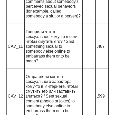
comments about somebody's
perceived sexual behaviors
(for example, called
somebody a slut or a pervert)?
Говорили что-то
сексуальное кому-то в сети,
чтобы смутить его? / Said
CAV_11
something sexual to
,487
somebody else online to
embarrass them or to be
mean?
Отправляли контент
сексуального характера
кому-то в Интернете, чтобы
смутить его или заставить
CAV_12
злиться? / Sent sexual
,599
content (photos or jokes) to
somebody else online to
embarrass them or to be