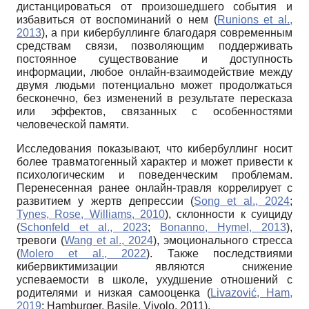
дистанцироваться от произошедшего события и
избавиться от воспоминаний о нем (
Runions et al.,
2013
), а при кибербуллинге благодаря современным
средствам связи, позволяющим поддерживать
постоянное существование и доступность
информации, любое онлайн-взаимодействие между
двумя людьми потенциально может продолжаться
бесконечно, без изменений в результате пересказа
или эффектов, связанных с особенностями
человеческой памяти.
Исследования показывают, что кибербуллинг носит
более травматогенный характер и может привести к
психологическим и поведенческим проблемам.
Перенесенная ранее онлайн-травля коррелирует с
развитием у жертв депрессии (
Song et al., 2024
;
Tynes, Rose, Williams, 2010
), склонности к суициду
(
Schonfeld et al., 2023
;
Bonanno, Hymel, 2013
),
тревоги (
Wang et al., 2024
), эмоционального стресса
(
Molero et al., 2022
). Также последствиями
кибервиктимизации являются снижение
успеваемости в школе, ухудшение отношений с
родителями и низкая самооценка (
Livazović, Ham,
2019
; Hamburger, Basile, Vivolo, 2011).