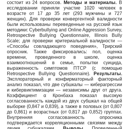
состоит из 24 вопросов.
Методы и материалы.
В
исследовании приняли участие 1020 человек в
возрасте от 17 до 35 лет (293 мужчины и 727
женщин). Для проверки конвергентной валидности
были использованы переведенные на русский язык
методики: Cyberbullying and Online Aggression Survey,
Retrospective Bullying Questionnaire, Illinois Bully
Scale; для проверки критериальной валидности —
«Способы совладающего поведения», Трирский
опросник. Также фиксировались: пол, оценка
времени, проведенного в школе, оценка
взаимоотношений в семье, попытки суицида,
выраженность симптомов ПТСР (с помощью
Retrospective Bullying Questionnaire).
Результаты.
Эксплораторный и конфирматорный факторный
анализ показал, что две субшкалы — киберагрессии
и кибервиктимизации — независимы друг от друга.
Коэффициент α Кронбаха показал высокую
согласованность каждой из двух субшкал на общей
выборке (0,847 и 0,839), а также в половых (от 0,807
до 0,861) и возрастных (от 0,817 до 0,852) группах.
Внутренняя согласованность опросника
подтверждается корреляционными связями между
двумя субшкалами.
Выводы.
Проведенный