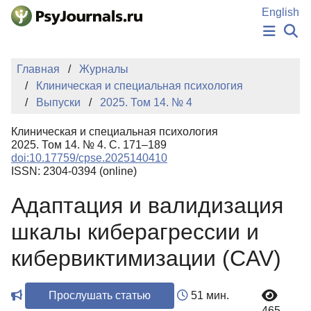
Перейти к основному содержанию
English
НОВОСТИ
Главная
Журналы
ИЗДАНИЯ
Клиническая и специальная психология
АВТОРЫ
Выпуски
2025. Том 14. № 4
ПОДАТЬ РУКОПИСЬ
БАЗА ЗНАНИЙ
Клиническая и специальная психология
КЛЮЧЕВЫЕ СЛОВА
2025. Том 14. № 4. С. 171–189
Регистрация
Вход
doi:10.17759/cpse.2025140410
ISSN: 2304-0394 (online)
Адаптация и валидизация
шкалы киберагрессии и
кибервиктимизации (CAV)
Прослушать статью
51 мин.
465