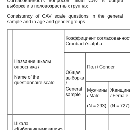
Согласованность вопросов шкал CAV в общей
выборке и в половозрастных группах
Consistency of CAV scale questions in the general
sample and in age and gender groups
Коэффициент согласованност
Cronbach’s alpha
Название шкалы
опросника /
Пол / Gender
Общая
Name of the
выборка
questionnaire scale
/
General
Мужчины
Женщин
sample
/ Male
/ Female
(N = 293)
(N = 727)
Шкала
«Кибервиктимизация»