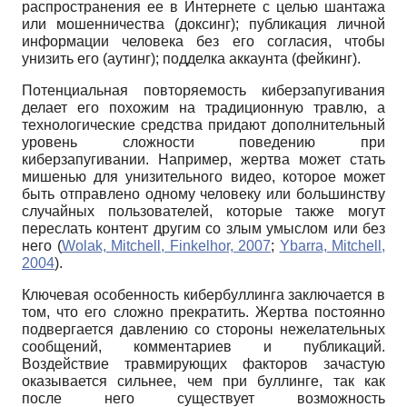
распространения ее в Интернете с целью шантажа
или мошенничества (доксинг); публикация личной
информации человека без его согласия, чтобы
унизить его (аутинг); подделка аккаунта (фейкинг).
Потенциальная повторяемость киберзапугивания
делает его похожим на традиционную травлю, а
технологические средства придают дополнительный
уровень сложности поведению при
киберзапугивании. Например, жертва может стать
мишенью для унизительного видео, которое может
быть отправлено одному человеку или большинству
случайных пользователей, которые также могут
переслать контент другим со злым умыслом или без
него (
Wolak, Mitchell, Finkelhor, 2007
;
Ybarra, Mitchell,
2004
).
Ключевая особенность кибербуллинга заключается в
том, что его сложно прекратить. Жертва постоянно
подвергается давлению со стороны нежелательных
сообщений, комментариев и публикаций.
Воздействие травмирующих факторов зачастую
оказывается сильнее, чем при буллинге, так как
после него существует возможность