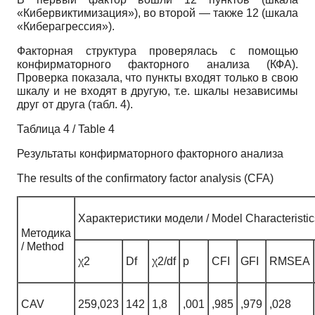
«Кибервиктимизация»), во второй — также 12 (шкала
«Киберагрессия»).
Факторная структура проверялась с помощью
конфирматорного факторного анализа (КФА).
Проверка показала, что пункты входят только в свою
шкалу и не входят в другую, т.е. шкалы независимы
друг от друга (табл. 4).
Таблица 4 / Table 4
Результаты конфирматорного факторного анализа
The results of the confirmatory factor analysis (CFA)
Характеристики модели / Model Characteristic
Методика
/ Method
χ2
Df
χ2/df
p
CFI
GFI
RMSEA
CAV
259,023
142
1,8
,001
,985
,979
,028