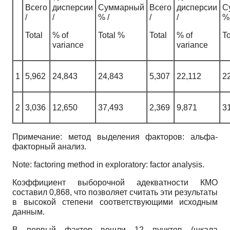
Всего
дисперсии
Суммарный
Всего
дисперсии
С
/
/
% /
/
/
% 
Total
% of
Total %
Total
% of
To
variance
variance
1
5,962
24,843
24,843
5,307
22,112
2
2
3,036
12,650
37,493
2,369
9,871
3
Примечание: метод выделения факторов: альфа-
факторный анализ.
Note: factoring method in exploratory: factor analysis.
Коэффициент выборочной адекватности КМО
составил 0,868, что позволяет считать эти результаты
в высокой степени соответствующими исходным
данным.
В первый фактор вошли 12 пунктов (шкала