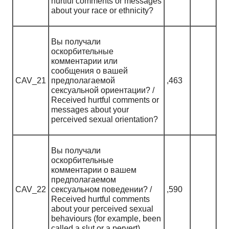
hurtful comments or messages
about your race or ethnicity?
Вы получали
оскорбительные
комментарии или
сообщения о вашей
CAV_21
предполагаемой
,463
сексуальной ориентации? /
Received hurtful comments or
messages about your
perceived sexual orientation?
Вы получали
оскорбительные
комментарии о вашем
предполагаемом
CAV_22
сексуальном поведении? /
,590
Received hurtful comments
about your perceived sexual
behaviours (for example, been
called a slut or a pervert).