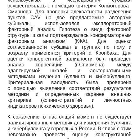
осуществлялась с помощью критерия Колмогорова–
Смирнова. Для проверки адекватности разделения
пунктов CAV на две предлагаемые авторами
субшкалы использовался эксплораторный
факторный анализ. Гипотеза о виде факторной
структуры шкалы подтверждалась конфирматорным
факторным анализом (КФА). Для оценки
согласованности субшкал в группах по полу и
возрасту применялся критерий α Кронбаха. Для
оценки конвергентной валидности был проведен
анализ корреляций (r-Спирмена) между
адаптируемой шкалой и альтернативными
методиками изучения буллинга и кибербуллинга.
Критериальная валидность была проверена
с помощью выявления соответствий результатов
методики и определенных заранее внешних
критериев (копинг-стратегий и личностных
индикаторов психического здоровья).
К сожалению, в настоящий момент не существует
валидизированных методик для измерения буллинга
и кибербуллинга у взрослых в России. В связи с этим
невозможно провести оценку конструктивной