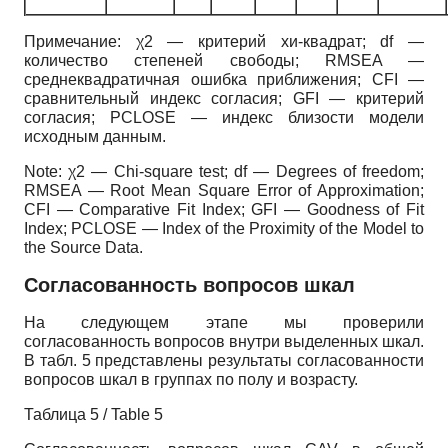
Примечание: χ2 — критерий хи-квадрат; df —
количество степеней свободы; RMSEA —
среднеквадратичная ошибка приближения; CFI —
сравнительный индекс согласия; GFI — критерий
согласия; PCLOSE — индекс близости модели
исходным данным.
Notе: χ2 — Chi-square test; df — Degrees of freedom;
RMSEA — Root Mean Square Error of Approximation;
CFI — Comparative Fit Index; GFI — Goodness of Fit
Index; PCLOSE — Index of the Proximity of the Model to
the Source Data.
Согласованность вопросов шкал
На следующем этапе мы проверили
согласованность вопросов внутри выделенных шкал.
В табл. 5 представлены результаты согласованности
вопросов шкал в группах по полу и возрасту.
Таблица 5 / Table 5