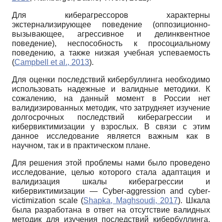
Для киберагрессоров характерны
экстернализирующее поведение (оппозиционно-
вызывающее, агрессивное и делинквентное
поведение), неспособность к просоциальному
поведению, а также низкая учебная успеваемость
(
Campbell et al., 2013
).
Для оценки последствий кибербуллинга необходимо
использовать надежные и валидные методики. К
сожалению, на данный момент в России нет
валидизированных методик, что затрудняет изучение
долгосрочных последствий киберагрессии и
кибервиктимизации у взрослых. В связи с этим
данное исследование является важным как в
научном, так и в практическом плане.
Для решения этой проблемы нами было проведено
исследование, целью которого стала адаптация и
валидизация шкалы киберагрессии и
кибервиктимизации — Cyber-aggression and cyber-
victimization scale (
Shapka, Maghsoudi, 2017
). Шкала
была разработана в ответ на отсутствие валидных
методик для изучения последствий кибербуллинга,