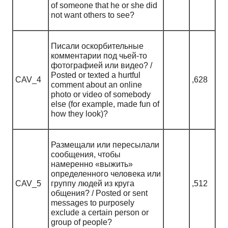
of someone that he or she did
not want others to see?
Писали оскорбительные
комментарии под чьей-то
фотографией или видео? /
Posted or texted a hurtful
CAV_4
,628
comment about an online
photo or video of somebody
else (for example, made fun of
how they look)?
Размещали или пересылали
сообщения, чтобы
намеренно «выжить»
определенного человека или
CAV_5
группу людей из круга
,512
общения? / Posted or sent
messages to purposely
exclude a certain person or
group of people?