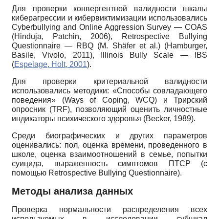
Для проверки конвергентной валидности шкалы
киберагрессии и кибервиктимизации использовались
Cyberbullying and Online Aggression Survey — COAS
(Hinduja, Patchin, 2006), Retrospective Bullying
Questionnaire — RBQ (M. Shäfer et al.) (Hamburger,
Basile, Vivolo, 2011), Illinois Bully Scale — IBS
(
Espelage, Holt, 2001
).
Для проверки критериальной валидности
использовались методики: «Способы совладающего
поведения» (Ways of Coping, WCQ) и Трирский
опросник (TRF), позволяющий оценить личностные
индикаторы психического здоровья (Becker, 1989).
Среди биографических и других параметров
оценивались: пол, оценка времени, проведенного в
школе, оценка взаимоотношений в семье, попытки
суицида, выраженность симптомов ПТСР (с
помощью Retrospective Bullying Questionnaire).
Методы анализа данных
Проверка нормальности распределения всех
используемых в исследовании субшкал