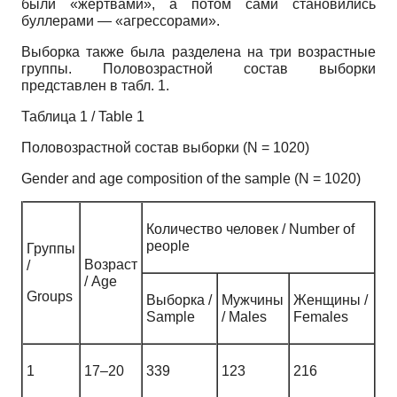
были «жертвами», а потом сами становились
буллерами — «агрессорами».
Выборка также была разделена на три возрастные
группы. Половозрастной состав выборки
представлен в табл. 1.
Таблица 1 / Table 1
Половозрастной состав выборки (N = 1020)
Gender and age composition of the sample (N = 1020)
Количество человек / Number of
people
Группы
Возраст
/
/ Age
Groups
Выборка /
Мужчины
Женщины /
Sample
/ Males
Females
1
17–20
339
123
216