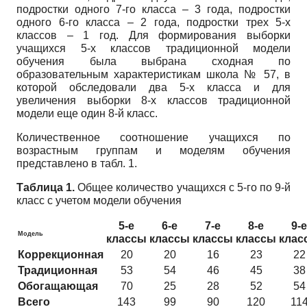
подростки одного 7-го класса – 3 года, подростки
одного 6-го класса – 2 года, подростки трех 5-х
классов – 1 год. Для формирования выборки
учащихся 5-х классов традиционной модели
обучения была выбрана сходная по
образовательным характеристикам школа № 57, в
которой обследовали два 5-х класса и для
увеличения выборки 8-х классов традиционной
модели еще один 8-й класс.
Количественное соотношение учащихся по
возрастным группам и моделям обучения
представлено в табл. 1.
Таблица 1.
Общее количество учащихся с 5-го по 9-й
класс с учетом модели обучения
5-е
6-е
7-е
8-е
9-е
Модель
классы
классы
классы
классы
клас
Коррекционная
20
20
16
23
22
Традиционная
53
54
46
45
38
Обогащающая
70
25
28
52
54
Всего
143
99
90
120
11