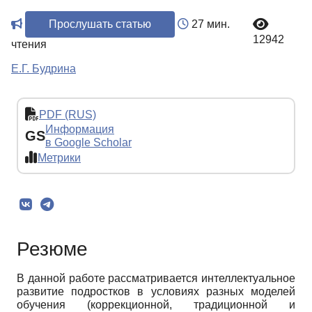
Прослушать статью
27 мин.
12942
чтения
Е.Г. Будрина
PDF (RUS)
Информация
GS
в Google Scholar
Метрики
Резюме
В данной работе рассматривается интеллектуальное
развитие подростков в условиях разных моделей
обучения (коррекционной, традиционной и