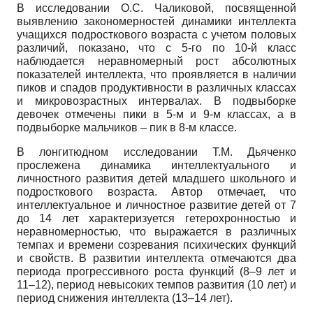
В исследовании О.С. Чаликовой, посвященной
выявлению закономерностей динамики интеллекта
учащихся подросткового возраста с учетом половых
различий, показано, что с 5-го по 10-й класс
наблюдается неравномерный рост абсолютных
показателей интеллекта, что проявляется в наличии
пиков и спадов продуктивности в различных классах
и микровозрастных интервалах. В подвыборке
девочек отмечены пики в 5-м и 9-м классах, а в
подвыборке мальчиков – пик в 8-м классе.
В лонгитюдном исследовании Т.М. Дьяченко
прослежена динамика интеллектуального и
личностного развития детей младшего школьного и
подросткового возраста. Автор отмечает, что
интеллектуальное и личностное развитие детей от 7
до 14 лет характеризуется гетерохронностью и
неравномерностью, что выражается в различных
темпах и времени созревания психических функций
и свойств. В развитии интеллекта отмечаются два
периода прогрессивного роста функций (8–9 лет и
11–12), период невысоких темпов развития (10 лет) и
период снижения интеллекта (13–14 лет).