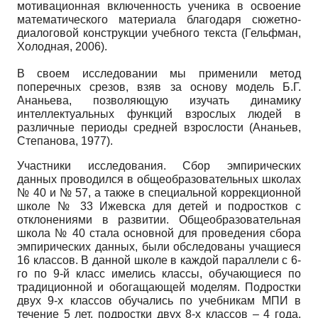
мотивационная включенность ученика в освоение
математического материала благодаря сюжетно-
диалоговой конструкции учебного текста (Гельфман,
Холодная, 2006).
В своем исследовании мы применили метод
поперечных срезов, взяв за основу модель Б.Г.
Ананьева, позволяющую изучать динамику
интеллектуальных функций взрослых людей в
различные периоды средней взрослости (Ананьев,
Степанова, 1977).
Участники исследования. Сбор эмпирических
данных проводился в общеобразовательных школах
№ 40 и № 57, а также в специальной коррекционной
школе № 33 Ижевска для детей и подростков с
отклонениями в развитии. Общеобразовательная
школа № 40 стала основной для проведения сбора
эмпирических данных, были обследованы учащиеся
16 классов. В данной школе в каждой параллели с 6-
го по 9-й класс имелись классы, обучающиеся по
традиционной и обогащающей моделям. Подростки
двух 9-х классов обучались по учебникам МПИ в
течение 5 лет, подростки двух 8-х классов – 4 года,