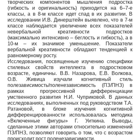
творческих компонентов мышления подростка
(гибкость и оригинальность) приходится на 6–7-е
классы, а в 8-м классе идет спад в их развитии. В
исследовании И.В. Динерштейн выявлено, что в 7-м
классе наблюдается увеличение всех показателей
невербальной креативности подростков
(максимально интенсивно – беглость и гибкость), а в
10-м – их значимое уменьшение. Показатели
вербальной креативности обладают тенденцией к
равномерному росту.
Исследования, посвященные изучению специфики
стилевых свойств интеллекта в подростковом
возрасте, единичны. В.В. Назарова, Е.В. Волкова,
О.В. Живица изучали когнитивный стиль
полезависимость/поленезависимость (ПЗ/ПНЗ) в
рамках прогрессивной дифференциации
умственного развития Н.И. Чуприковой. В данных
исследованиях, выполненных под руководством Т.А.
Ратановой, в блоке изучения когнитивной
дифференцированности использовалась методика
«Включенные фигуры» Г. Уиткина. Выводы,
сделанные этими авторами относительно изменений
ПЗ/ПНЗ, позволяют говорить о том, что с возрастом
происходит рост поленезависимости.