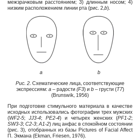
межзрачковым расстоянием; 3) длинным носом; 4)
низким расположением линии рта (рис. 2,
b
).
a b
Рис. 2.
Схематические лица, соответствующие
экспрессиям:
а –
радости
(F3
) и
b –
грусти (
T7
)
(Brunswik, 1956)
При подготовке стимульного материала в качестве
исходных использовались фотографии трех мужских
(
WF2-5
;
JJ3-4
;
PE2-4
) и четырех женских (
PF1-2
;
SW3-3
;
C2-3
;
A1-2
) лиц анфас в спокойном состоянии
(рис. 3), отобранных из базы Pictures of Facial Affect
П. Экмана (Ekman, Friesen, 1976).