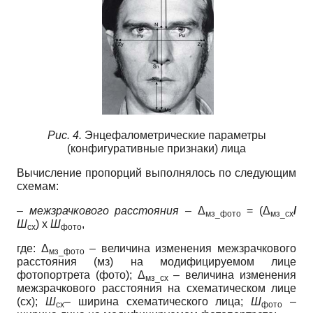
Рис. 4.
Энцефалометрические параметры
(конфигуративные признаки) лица
Вычисление пропорций выполнялось по следующим
схемам:
–
межзрачкового расстояния –
Δ
= (Δ
/
мз_фото
мз_сх
Ш
) х
Ш
,
сх
фото
где: Δ
– величина изменения межзрачкового
мз_фото
расстояния (мз) на модифицируемом лице
фотопортрета (фото); Δ
– величина изменения
мз_сх
межзрачкового расстояния на схематическом лице
(сх);
Ш
– ширина схематического лица;
Ш
–
сх
фото