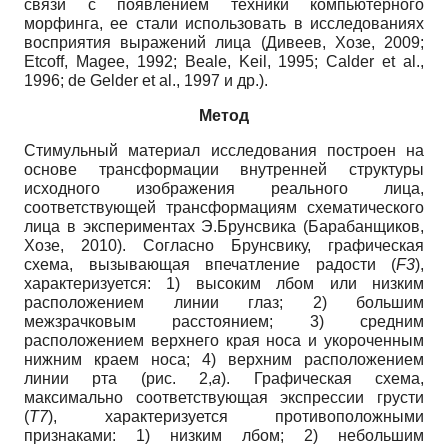
связи с появлением техники компьютерного
морфинга, ее стали использовать в исследованиях
восприятия выражений лица (Дивеев, Хозе, 2009;
Etcoff, Magee, 1992; Beale, Keil, 1995; Calder et al.,
1996; de Gelder et al., 1997 и др.).
Метод
Стимульный материал исследования построен на
основе трансформации внутренней структуры
исходного изображения реального лица,
соответствующей трансформациям схематического
лица в экспериментах Э.Брунсвика (Барабанщиков,
Хозе, 2010). Согласно Брунсвику, графическая
схема, вызывающая впечатление радости (
F3
),
характеризуется: 1) высоким лбом или низким
расположением линии глаз; 2) большим
межзрачковым расстоянием; 3) средним
расположением верхнего края носа и укороченным
нижним краем носа; 4) верхним расположением
линии рта (рис. 2,
a
). Графическая схема,
максимально соответствующая экспрессии грусти
(
T7
), характеризуется противоположными
признаками: 1) низким лбом; 2) небольшим