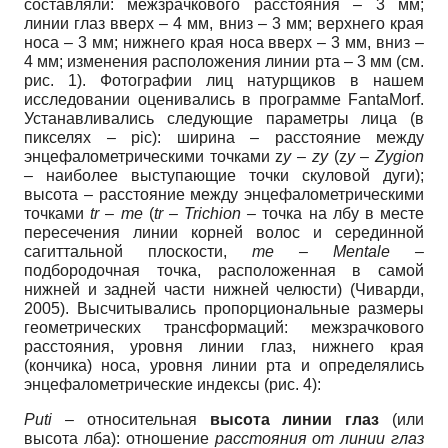
составляли: межзрачкового расстояния – 3 мм;
линии глаз вверх – 4 мм, вниз – 3 мм; верхнего края
носа – 3 мм; нижнего края носа вверх – 3 мм, вниз –
4 мм; изменения расположения линии рта – 3 мм (см.
рис. 1). Фотографии лиц натурщиков в нашем
исследовании оценивались в программе FantaMorf.
Устанавливались следующие параметры лица (в
пикселях – pic): ширина – расстояние между
энцефалометрическими точками z
y
–
zy
(z
y
–
Zygion
–
наиболее выступающие точки скуловой дуги);
высота – расстояние между энцефалометрическими
точками
tr
–
me
(
tr – Trichion –
точка на лбу в месте
пересечения линии корней волос и серединной
сагиттальной плоскости,
me – Mentale –
подбородочная точка, расположенная в самой
нижней и задней части нижней челюсти) (Чиварди,
2005). Высчитывались пропорциональные размеры
геометрических трансформаций: межзрачкового
расстояния, уровня линии глаз, нижнего края
(кончика) носа, уровня линии рта и определялись
энцефалометрические индексы (рис. 4):
Puti
– относительная
высота линии глаз
(или
высота лба): отношение
расстояния от линии глаз