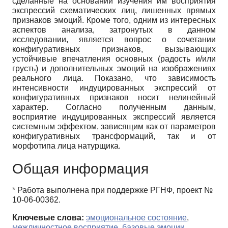
сделанные на основании изучения им восприятия
экспрессий схематических лиц, лишенных прямых
признаков эмоций. Кроме того, одним из интересных
аспектов анализа, затронутых в данном
исследовании, является вопрос о сочетании
конфигуративных признаков, вызывающих
устойчивые впечатления основных (радость и/или
грусть) и дополнительных эмоций на изображениях
реального лица. Показано, что зависимость
интенсивности индуцированных экспрессий от
конфигуративных признаков носит нелинейный
характер. Согласно полученным данным,
восприятие индуцированных экспрессий является
системным эффектом, зависящим как от параметров
конфигуративных трансформаций, так и от
морфотипа лица натурщика.
Общая информация
*
Работа выполнена при поддержке РГНФ, проект №
10-06-00362.
Ключевые слова:
эмоциональное состояние
,
межличностное восприятие
,
базовые эмоции
,