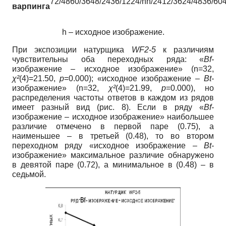
72/48
60/36
48/24
36/12
24/h
h/24
12/36
24/48
36/60
варпинга
h – исходное изображение.
При экспозиции натурщика
WF2-5
к различиям
чувствительны оба переходных ряда: «
Bf-
изображение – исходное изображение» (n=32,
χ²
(4)=21.50,
p
=0.000); «исходное изображение –
Bt-
изображение» (n=32,
χ²
(4)=21.99,
p
=0.000), но
распределения частоты ответов в каждом из рядов
имеет разный вид (рис. 8). Если в ряду «
Bf-
изображение – исходное изображение» наибольшее
различие отмечено в первой паре (0.75), а
наименьшее – в третьей (0.48), то во втором
переходном ряду «исходное изображение –
Bt-
изображение» максимальное различие обнаружено
в девятой паре (0.72), а минимальное в (0.48) – в
седьмой.