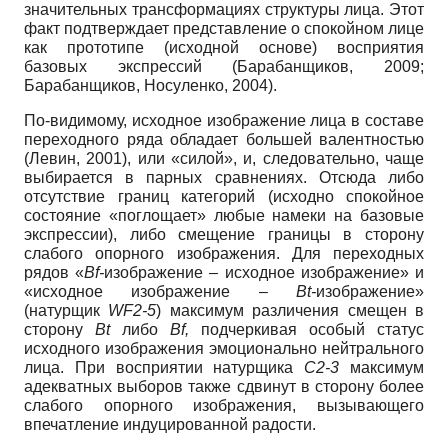
значительных трансформациях структуры лица. Этот
факт подтверждает представление о спокойном лице
как прототипе (исходной основе) восприятия
базовых экспрессий (Барабанщиков, 2009;
Барабанщиков, Носуленко, 2004).
По-видимому, исходное изображение лица в составе
переходного ряда обладает большей валентностью
(Левин, 2001), или «силой», и, следовательно, чаще
выбирается в парных сравнениях. Отсюда либо
отсутствие границ категорий (исходно спокойное
состояние «поглощает» любые намеки на базовые
экспрессии), либо смещение границы в сторону
слабого опорного изображения. Для переходных
рядов «
Bf-
изображение – исходное изображение» и
«исходное изображение –
Bt-
изображение»
(натурщик
WF2-5
) максимум различения смещен в
сторону
Bt
либо
Bf,
подчеркивая особый статус
исходного изображения эмоционально нейтрального
лица. При восприятии натурщика
C2-3
максимум
адекватных выборов также сдвинут в сторону более
слабого опорного изображения, вызывающего
впечатление индуцированной радости.