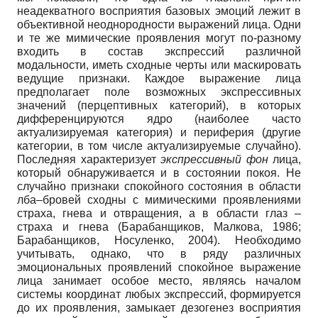
неадекватного восприятия базовых эмоций лежит в
объективной неоднородности выражений лица. Одни
и те же мимические проявления могут по-разному
входить в состав экспрессий различной
модальности, иметь сходные черты или маскировать
ведущие признаки. Каждое выражение лица
предполагает поле возможных экспрессивных
значений (перцептивных категорий), в которых
дифференцируются ядро (наиболее часто
актуализируемая категория) и периферия (другие
категории, в том числе актуализируемые случайно).
Последняя характеризует
экспрессивный фон
лица,
который обнаруживается и в состоянии покоя. Не
случайно признаки спокойного состояния в области
лба–бровей сходны с мимическими проявлениями
страха, гнева и отвращения, а в области глаз –
страха и гнева (Барабанщиков, Малкова, 1986;
Барабанщиков, Носуленко, 2004). Необходимо
учитывать, однако, что в ряду различных
эмоциональных проявлений спокойное выражение
лица занимает особое место, являясь началом
системы координат любых экспрессий, формируется
до их проявления, замыкает дезогенез восприятия