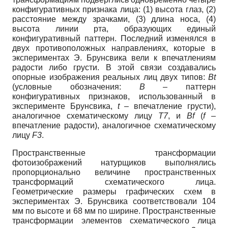
конфигуративных признака лица: (1) высота глаз, (2)
расстояние между зрачками, (3) длина носа, (4)
высота линии рта, образующих единый
конфигуративный паттерн. Последний изменялся в
двух противоположных направлениях, которые в
экспериментах Э. Брунсвика вели к впечатлениям
радости либо грусти. В этой связи создавались
опорные изображения реальных лиц двух типов:
Bt
(условные обозначения:
В –
паттерн
конфигуративных признаков, использованный в
эксперименте Брунсвика,
t –
впечатление грусти),
аналогичное схематическому лицу
Т7
, и
Bf
(
f –
впечатление радости), аналогичное схематическому
лицу
F3
.
Пространственные трансформации
фотоизображений натурщиков выполнялись
пропорционально величине пространственных
трансформаций схематического лица.
Геометрические размеры графических схем в
экспериментах Э. Брунсвика соответствовали 104
мм по высоте и 68 мм по ширине. Пространственные
трансформации элементов схематического лица