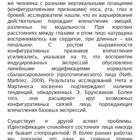
же человека с разными вертикальными позициями
(конфигуративными признаками) носа, рта, глаз и
бровей, исследователи нашли, что их варьирование
действительно порождает впечатление эмоций,
различных по модальности. При коротких
расстояниях между глазами и ртом лицо натурщика
воспринималось как сердитое, при длинных – как
печальное. С ростом выраженности
конфигуративных признаков впечатления
усиливались, указывая на то, что восприятие
индуцированных экспрессий обусловлено
линейными модификациями нормально
сбалансированного (прототипического) лица (Neth,
Martinez, 2009). Результаты исследований Нета и
Мартинеса косвенно подтверждают наличие
тенденций, обнаруженных Э. Брунсвиком. Более
того, они расширяют круг возможных
конфигуративных связей лица, порождающих
впечатления базовых экспрессий.
Существует и другой аспект проблемы.
Идентификация спокойного состояния лица никогда
не бывает стопроцентной. В более ранних работах
мы показали, что одна из главных причин