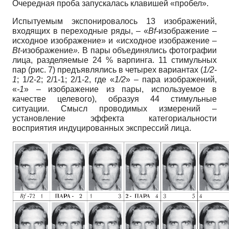
Очередная проба запускалась клавишей «пробел».
Испытуемым экспонировалось 13 изображений,
входящих в переходные ряды, – «
Вf-
изображение –
исходное изображение» и «исходное изображение –
Bt-
изображение
».
В пары объединялись фотографии
лица, разделяемые 24 % варпинга. 11 стимульных
пар (рис. 7) предъявлялись в четырех вариантах (
1/2-
1
; 1/2-2; 2/1-1; 2/1-2, где «
1/2
» – пара изображений,
«
-1
» – изображение из пары, используемое в
качестве целевого), образуя 44 стимульные
ситуации. Смысл проводимых измерений –
установление эффекта категориальности
восприятия индуцированных экспрессий лица.