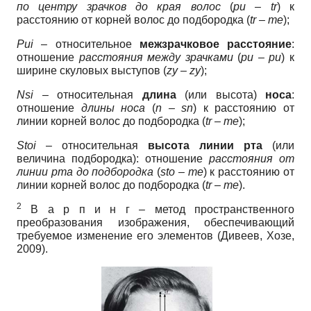
по центру зрачков до края волос
(
pu – tr
) к
расстоянию от корней волос до подбородка (
tr – me
);
Pui
– относительное
межзрачковое расстояние
:
отношение
расстояния между зрачками
(
pu – pu
) к
ширине скуловых выступов (
zy – zy
);
Nsi
– относительная
длина
(или высота)
носа
:
отношение
длины носа
(
n – sn
) к расстоянию от
линии корней волос до подбородка (
tr – me
);
Stoi
– относительная
высота линии рта
(или
величина подбородка): отношение
расстояния от
линии рта до подбородка
(
sto – me
) к расстоянию от
линии корней волос до подбородка (
tr – me
).
2
В а р п и н г – метод пространственного
преобразования изображения, обеспечивающий
требуемое изменение его элементов (Дивеев, Хозе,
2009).