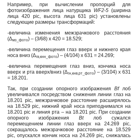
Например, при вычислении пропорций для
фотоизображения лица натурщика
WF2-5
(ширина
лица 420 pic, высота лица 631 pic) установлены
следующие размеры трансформаций:
-величина изменения межзрачкового расстояния
(Δ
) – (3/68) х 420 = 18.529;
мз_фото
-величина перемещения глаз вверх и нижнего края
носа вниз (Δ
) – (4/104) х 631 = 24.269;
гв,кнн_фото
-величина перемещения глаз вниз, кончика носа
вверх и рта вверх/вниз (Δ
) – (3/104) х 631
гн,кнв,рт_фото
= 18.201.
Так, при создании опорного изображения
Вf
лоб
увеличивался посредством снижения линии глаз на
18.201 pic, межзрачковое расстояние расширялось
на 18.529 pic, нижний край носа приподнимался на
18.201 pic и линия рта – на 18.201 pic. При создании
опорного изображения
Bt
лоб сужался
перемещением линии глаз вверх на 24.269 pic,
сокращалось межзрачковое расстояние на 18.529
pic, опускался кончик носа на 24.269 pic, снижалась