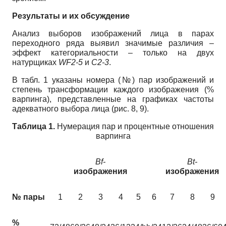
Результаты и их обсуждение
Анализ выборов изображений лица в парах
переходного ряда выявил значимые различия –
эффект категориальности – только на двух
натурщиках
WF2-5
и
C2-3
.
В табл. 1 указаны номера (№) пар изображений и
степень трансформации каждого изображения (%
варпинга), представленные на графиках частоты
адекватного выбора лица (рис. 8, 9).
Таблица 1.
Нумерация пар и процентные отношения
варпинга
Bf-
Bt-
изображения
изображения
№ пары
1
2
3
4
5
6
7
8
9
%