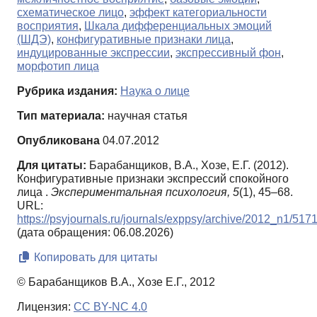
схематическое лицо
,
эффект категориальности
восприятия
,
Шкала дифференциальных эмоций
(ШДЭ)
,
конфигуративные признаки лица
,
индуцированные экспрессии
,
экспрессивный фон
,
морфотип лица
Рубрика издания:
Наука о лице
Тип материала:
научная статья
Опубликована
04.07.2012
Для цитаты:
Барабанщиков, В.А., Хозе, Е.Г. (2012).
Конфигуративные признаки экспрессий спокойного
лица .
Экспериментальная психология,
5
(1), 45–68.
URL:
https://psyjournals.ru/journals/exppsy/archive/2012_n1/517
(дата обращения: 06.08.2026)
Копировать для цитаты
© Барабанщиков В.А., Хозе Е.Г., 2012
Лицензия:
CC BY-NC 4.0