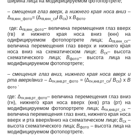
ширина лица на модифицируемом фотопортрете;
–
смещения глаз вверх, а нижнего края носа вниз
–
Δ
= (Δ
/
В
) х
В
,
гв,кнн_фото
гв,кнн_сх
сх
фото
где: Δ
– величина перемещения глаз вверх
гв,кнн_фото
(гв) и нижнего края носа вниз (кнн) на
одифицируемом фотопортрете лица; Δ
–
гв,кнн_сх
величина перемещения глаз вверх и нижнего края
носа вниз на схематическом лице;
В
– высота
сх
схематического лица;
В
– высота лица на
фото
модифицируемом фотопортрете;
–
смещения глаз вниз, нижнего края носа вверх и
рта вверх/вниз –
Δ
= (Δ
/
В
) х
В
гн,кнв,рт_фото
гн,кнв,рт_сх
сх
,
фото
где: Δ
– величина перемещения глаз вниз
гн,кнв,рт_фото
(гн), нижнего края носа вверх (кнв) рта (рт) на
модифицируемом фотопортрете лица; Δ
–
гн,кнв,рт_сх
величина перемещения глаз вниз, нижнего края носа
вверх и рта вверх/вниз на схематическом лице;
В
–
сх
высота схематического лица;
В
– высота лица на
фото
модифицируемом фотопортрете.