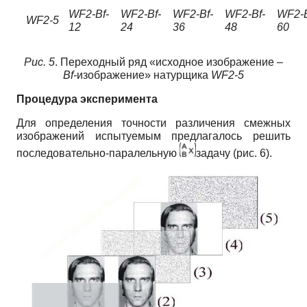
WF2-Вf-
WF2-Вf-
WF2-Вf-
WF2-Вf-
WF2-В
WF2-5
12
24
36
48
60
Рис. 5
. Переходный ряд «исходное изображение –
Вf-
изображение» натурщика
WF2-5
Процедура эксперимента
Для определения точности различения смежных
изображений испытуемым предлагалось решить
последовательно-паралельную
задачу (рис. 6).