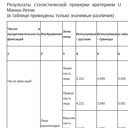
Результаты статистической проверки критерием
U
Манна-Уитни
(в таблице приведены только значимые различия)
Число и
Зона
продолжительность
Изображение
Испытуемые
Испытуемые
p-valu
лица
фиксаций
- русские
- тувинцы
1
2
3
4
5
6
Левая
часть
лица
3,312
4,099
0,000
Число фиксаций
Правая
часть
лица
4,221
3,890
0,051
Верхняя
Лица
часть
европеоидов