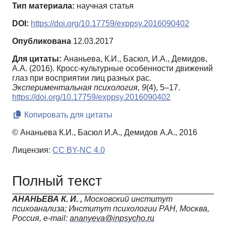
Тип материала:
научная статья
DOI:
https://doi.org/10.17759/exppsy.2016090402
Опубликована
12.03.2017
Для цитаты:
Ананьева, К.И., Басюл, И.А., Демидов,
А.А. (2016). Кросс-культурные особенности движений
глаз при восприятии лиц разных рас.
Экспериментальная психология,
9
(4), 5–17.
https://doi.org/10.17759/exppsy.2016090402
Копировать для цитаты
© Ананьева К.И., Басюл И.А., Демидов А.А., 2016
Лицензия:
CC BY-NC 4.0
Полный текст
АНАНЬЕВА К. И.
,
Московский институт
психоанализа; Институт психологии РАН, Москва,
Россия,
e
-
mail
:
ananyeva
@
inpsycho
.
ru