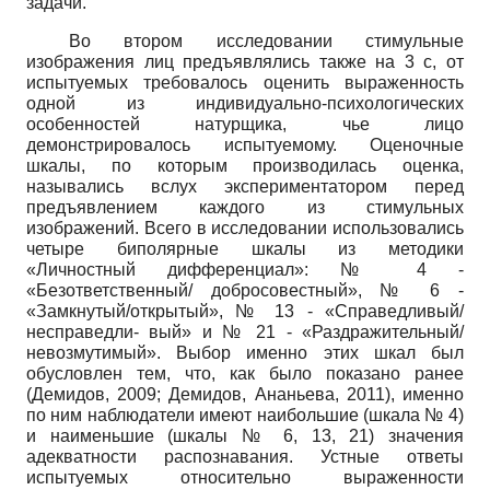
задачи.
Во втором исследовании стимульные
изображения лиц предъявлялись также на 3 с, от
испытуемых требовалось оценить выраженность
одной из индивидуально-психологических
особенностей натурщика, чье лицо
демонстрировалось испытуемому. Оценочные
шкалы, по которым производилась оценка,
назывались вслух экспериментатором перед
предъявлением каждого из стимульных
изображений. Всего в исследовании использовались
четыре биполярные шкалы из методики
«Личностный дифференциал»: № 4 -
«Безответственный/ добросовестный», № 6 -
«Замкнутый/открытый», № 13 - «Справедливый/
несправедли- вый» и № 21 - «Раздражительный/
невозмутимый». Выбор именно этих шкал был
обусловлен тем, что, как было показано ранее
(Демидов, 2009; Демидов, Ананьева, 2011), именно
по ним наблюдатели имеют наибольшие (шкала № 4)
и наименьшие (шкалы № 6, 13, 21) значения
адекватности распознавания. Устные ответы
испытуемых относительно выраженности