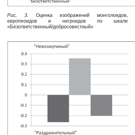
Рис. 3.
Оценка изображений монголоидов,
европеоидов и негроидов по шкале
«Безответственный/добросовестный»