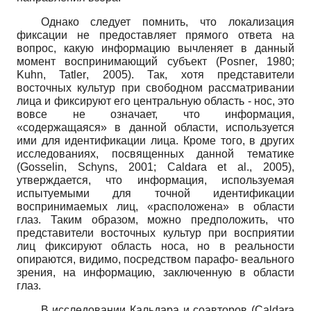
Однако следует помнить, что локализация
фиксации не предоставляет прямого ответа на
вопрос, какую информацию вычленяет в данный
момент воспринимающий субъект
(
Posner
,
1980;
Kuhn
,
Tatler
,
2005). Так, хотя представители
восточных культур при свободном рассматривании
лица и фиксируют его центральную область - нос, это
вовсе не означает, что информация,
«содержащаяся» в данной области, используется
ими для идентификации лица. Кроме того, в других
исследованиях, посвященных данной тематике
(
Gosselin
,
Schyns
,
2001;
Caldara
et
al
.,
2005),
утверждается, что информация, используемая
испытуемыми для точной идентификации
воспринимаемых лиц, «расположена» в области
глаз. Таким образом, можно предположить, что
представители восточных культур при восприятии
лиц фиксируют область носа, но в реальности
опираются, видимо, посредством парафо- веального
зрения, на информацию, заключенную в области
глаз.
В исследовании Кальдара и соавторов
(
Caldara