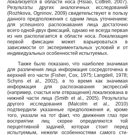
локализуется в области носа
(
Hsiao
,
Cottrell
,
2007).
Результаты других аналогичных исследований
(
Rozhkova
,
Ogninov
,
2009) свидетельствуют в пользу
данного предположения с одним лишь уточнением:
для успешного распознавания лица достаточно
всего одной-двух фиксаций, однако не всегда первая
из них располагается в области носа. Локализация
первой фиксации может варьироваться в
зависимости от экспериментальных условий и от
индивидуальных особенностей испытуемых.
Также было показано, что наиболее значимая
для различения лица информация сосредоточена в
верхней его части
(
Fisher
,
Cox
,
1975;
Langdell
,
1978;
Schyns
et
al
.,
2002), в то время как значимая
информация для распознавания экспрессий
(например, счастья или отвращения) локализована в
нижней части лица
(
Smith
et
al
.,
2005). Результаты
другого исследования
(
Malcolm
et
al
.,
2010)
подтвердили указанные предположения и, кроме
того, указали на тот факт, что движения глаз при
восприятии лиц скорее определяются той
перцептивной задачей, которая стоит перед
испытуемым, нежели особенностями самого сти­