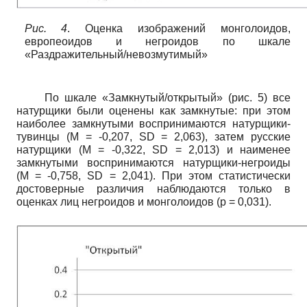
Рис. 4
. Оценка изображений монголоидов,
европеоидов и негроидов по шкале
«Раздражительный/невозмутимый»
По шкале «Замкнутый/открытый» (рис. 5) все
натурщики были оценены как замкнутые: при этом
наиболее замкнутыми воспринимаются натурщики-
тувинцы (М = -0,207,
SD
= 2,063), затем русские
натурщики
(M
= -0,322,
SD
= 2,013) и наименее
замкнутыми воспринимаются натурщики-негроиды
(М = -0,758,
SD
= 2,041). При этом статистически
достоверные различия наблюдаются только в
оценках лиц негроидов и монголоидов
(p
= 0,031).