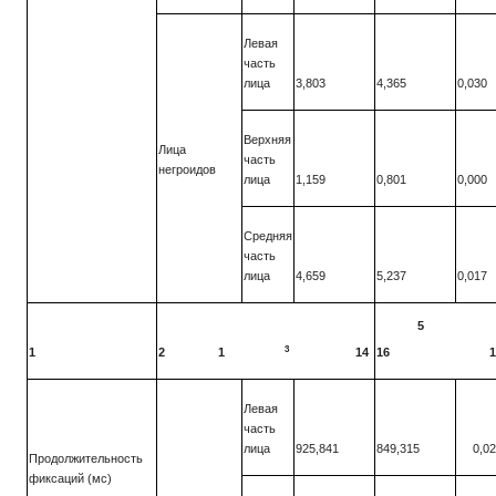
Левая
часть
лица
3,803
4,365
0,030
Верхняя
Лица
часть
негроидов
лица
1,159
0,801
0,000
Средняя
часть
лица
4,659
5,237
0,017
5
3
1
2
1
14
16
1
Левая
часть
лица
925,841
849,315
0,0
Продолжительность
фиксаций (мс)