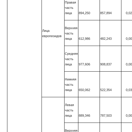
Правая
часть
лица
894,250
857,894
0,0
Верхняя
Лица
часть
европеоидов
лица
612,986
482,243
0,0
Средняя
часть
лица
977,606
908,837
0,0
Нижняя
часть
лица
650,062
522,354
0,0
Левая
часть
лица
889,346
787,503
0,0
Верхняя