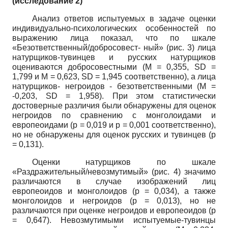
(исследование 2)
Анализ ответов испытуемых в задаче оценки
индивидуально-психологических особенностей по
выражению лица показал, что по шкале
«Безответственный/добросовест- ный» (рис. 3) лица
натурщиков-тувинцев и русских натурщиков
оцениваются добросовестными (М = 0,355,
SD
=
1,799 и
M
= 0,623,
SD
= 1,945 соответственно), а лица
натурщиков- негроидов - безответственными (М =
-0,203,
SD
= 1,958). При этом статистически
достоверные различия были обнаружены для оценок
негроидов по сравнению с монголоидами и
европеоидами
(p
= 0,019 и
p
= 0,001 соответственно),
но не обнаружены для оценок русских и тувинцев
(p
= 0,131).
Оценки натурщиков по шкале
«Раздражительный/невозмутимый» (рис. 4) значимо
различаются в случае изображений лиц
европеоидов и монголоидов
(p
= 0,034), а также
монголоидов и негроидов
(p
= 0,013), но не
различаются при оценке негроидов и европео­идов
(p
= 0,647). Невозмутимыми испытуемые-тувинцы