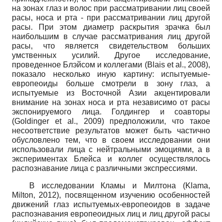
на зонах глаз и волос при рассматривании лиц своей
расы, носа и рта - при рассматривании лиц другой
расы. При этом диаметр раскрытия зрачка был
наибольшим в случае рассматривания лиц другой
расы, что является свидетельством больших
умственных усилий. Другое исследование,
проведенное Блэйсом и коллегами
(
Blais
et
al
.,
2008),
показало несколько иную картину: испытуемые-
европеоиды больше смотрели в зону глаз, а
испытуемые из Восточной Азии акцентировали
внимание на зонах носа и рта независимо от расы
экспонируемого лица. Голдингер и соавторы
(
Goldinger
et
al
.,
2009) предположили, что такое
несоответствие результатов может быть частично
обусловлено тем, что в своем исследовании они
использовали лица с нейтральными эмоциями, а в
экспериментах Блейса и коллег осуществлялось
распознавание лица с различными экспрессиями.
В исследовании Кламы и Милтона
(
Klama
,
Milton
,
2012), посвященном изучению особенностей
движений глаз испытуемых-европеоидов в задаче
распознавания европеоидных лиц и лиц другой расы