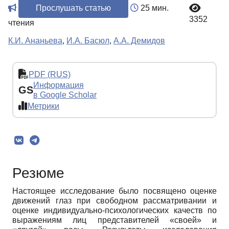
Прослушать статью
25 мин.
3352
чтения
К.И. Ананьева
,
И.А. Басюл
,
А.А. Демидов
PDF (RUS)
Информация
GS
в Google Scholar
Метрики
Резюме
Настоящее исследование было посвящено оценке
движений глаз при свободном рассматривании и
оценке индивидуально-психологических качеств по
выражениям лиц представителей «своей» и