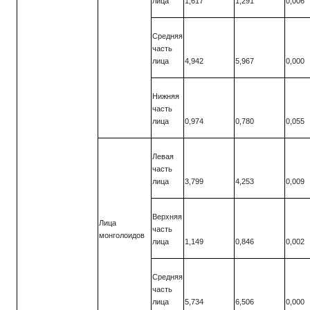
лица
1,617
1,291
0,006
Средняя
часть
лица
4,942
5,967
0,000
Нижняя
часть
лица
0,974
0,780
0,055
Левая
часть
лица
3,799
4,253
0,009
Верхняя
Лица
часть
монголоидов
лица
1,149
0,846
0,002
Средняя
часть
лица
5,734
6,506
0,000