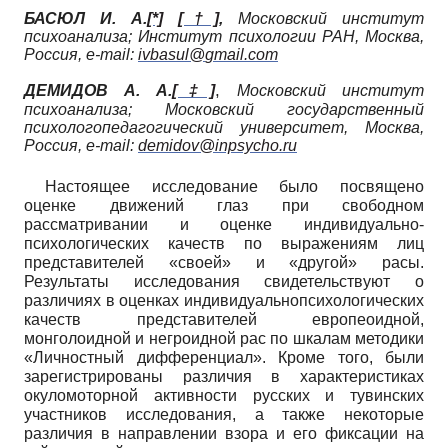
БАСЮЛ И. А.
[*]
[†]
,
Московский институт
психоанализа; Институт психологии РАН, Москва,
Россия,
e
-
mail
:
ivbasul
@
gmail
.
com
,
ДЕМИДОВ А. А.
[‡]
Московский институт
психоанализа; Московский государственный
психолого­педагогический университет, Москва,
Россия,
e
-
mail
:
demidov
@
inpsycho
.
ru
Настоящее исследование было посвящено
оценке движений глаз при свободном
рассматривании и оценке индивидуально-
психологических качеств по выражениям лиц
представителей «своей» и «другой» расы.
Результаты исследования свидетельствуют о
различиях в оценках индивидуально­психологических
качеств представителей европеоидной,
монголоидной и негроидной рас по шкалам методики
«Личностный дифференциал». Кроме того, были
зарегистрированы различия в характеристиках
окуломоторной активности русских и тувинских
участников исследования, а также некоторые
различия в направлении взора и его фиксации на