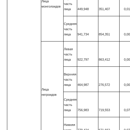
Лица
часть
монголоидов
лица
449,948
351,407
0,0
Средняя
часть
лица
941,734
854,351
0,0
Левая
часть
лица
922,797
863,412
0,0
Верхняя
часть
лица
464,987
276,572
0,0
Лица
негроидов
Средняя
часть
лица
756,983
719,553
0,0
Нижняя
часть
779,424
671,662
0,0