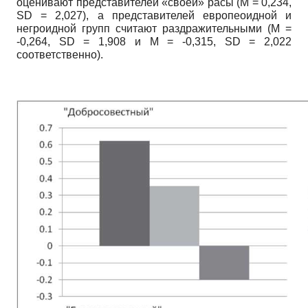
оценивают представителей «своей» расы
(M
= 0,234,
SD
= 2,027), а представителей европеоидной и
негроидной групп считают раздражительными
(M
=
-0,264,
SD
= 1,908 и
M
= -0,315,
SD
= 2,022
соответственно).