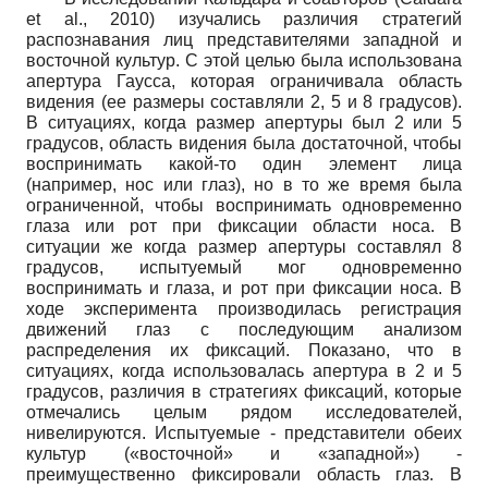
et
al
.,
2010) изучались различия стратегий
распознавания лиц представителями западной и
восточной культур. С этой целью была использована
апертура Гаусса, которая ограничивала область
видения (ее размеры составляли 2, 5 и 8 градусов).
В ситуациях, когда размер апертуры был 2 или 5
градусов, область видения была достаточной, чтобы
воспринимать какой-то один элемент лица
(например, нос или глаз), но в то же время была
ограниченной, чтобы воспринимать одновременно
глаза или рот при фиксации области носа. В
ситуации же когда размер апертуры составлял 8
градусов, испытуемый мог одновременно
воспринимать и глаза, и рот при фиксации носа. В
ходе эксперимента производилась регистрация
движений глаз с последующим анализом
распределения их фиксаций. Показано, что в
ситуациях, когда использовалась апертура в 2 и 5
градусов, различия в стратегиях фиксаций, которые
отмечались целым рядом исследователей,
нивелируются. Испытуемые - представители обеих
культур («восточной» и «западной») -
преимущественно фиксировали область глаз. В