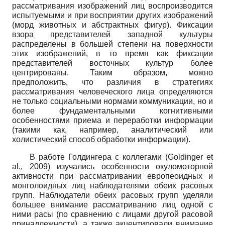
рассматривания изображений лиц воспроизводится
испытуемыми и при восприятии других изображений
(морд животных и абстрактных фигур). Фиксации
взора представителей западной культуры
распределены в большей степени на поверхности
этих изображений, в то время как фиксации
представителей восточных культур более
центрированы. Таким образом, можно
предположить, что различия в стратегиях
рассматривания человеческого лица определяются
не только социальными нормами коммуникации, но и
более фундаментальными когнитивными
особенностями приема и переработки информации
(такими как, например, аналитический или
холистический способ обработки информации).
В работе Голдингера с коллегами
(
Goldinger
et
al
.,
2009) изучались особенности окуло­моторной
активности при рассматривании европеоидных и
монголоидных лиц наблюдателями обеих расовых
групп. Наблюдатели обеих расовых групп уделяли
большее внимание рассматриванию лиц одной с
ними расы (по сравнению с лицами другой расовой
принадлежности), а также акцентировали внимание