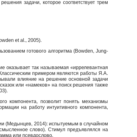
ешения задачи, которое соответствует трем
den et al., 2005).
ьзованием готового алгоритма (Bowden, Jung-
ние оказывает так называемая «иррелевантная
Классическим примером являются работы Я.А.
зывали влияние на решение основной задачи
казок или «намеков» на поиск решения также
03).
ого компонента, позволит понять механизмы
рмации на работу интуитивного компонента,
и (Медынцев, 2014): испытуемым в случайном
осмысленное слово). Стимул предъявлялся на
рамма или псевдослово.