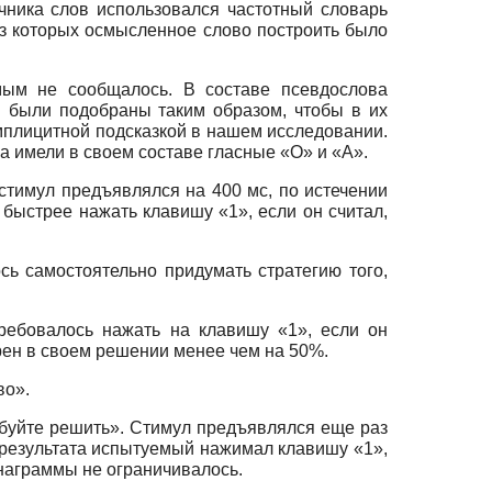
чника слов использовался частотный словарь
из которых осмысленное слово построить было
мым не сообщалось. В составе псевдослова
 были подобраны таким образом, чтобы в их
имплицитной подсказкой в нашем исследовании.
 имели в своем составе гласные «О» и «А».
стимул предъявлялся на 400 мс, по истечении
быстрее нажать клавишу «1», если он считал,
ь самостоятельно придумать стратегию того,
ребовалось нажать на клавишу «1», если он
рен в своем решении менее чем на 50%.
во».
буйте решить». Стимул предъявлялся еще раз
 результата испытуемый нажимал клавишу «1»,
анаграммы не ограничивалось.