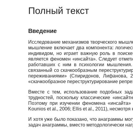
Полный текст
Введение
Исследование механизмов творческого мышлен
мышление включает два компонента: логическ
индивидом, но играет важную роль в поиск
является феномен «инсайта». Следует отмети
работавших с ним в психологии мышления. 
связанный со скачкообразным переструктурир
переживаниями» (Спиридонов, Лифанова, 2
«скачкообразное пере­структурирование репрезе
Вместе с тем, использование подобных зад
трудностей, поскольку классические «инсайт
Поэтому при изучении феномена «инсайта» 
Kounios et al., 2006; Ellis et al., 2011), несмо
И хотя уже было показано, что анаграммы могу
задач анаграммы, вместо методологически на