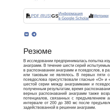
Информация
GS
PDF (RUS)
Метрики
в Google Scholar
Резюме
В исследовании предпринималась попытка изу
анаграмм. В течение шести серий испытуемы
в распознавании анаграмм и псевдослов, в р
или таковым не являлось. В первых пяти с
псевдослова присутствовали гласные «О» и 
шестой серии между анаграммами и псевдос
полученным результатам, время распознавани
верных распознаваний анаграмм также возр
потенциалов, связанных с предъявлением а
интервале от 200 до 380 мс после предъявл
задействованной в решении анаграмм.