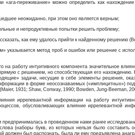
и «ага-переживание» можно определить как нахождение р
шедшее неожиданно, при этом оно является верным;
ельные и непродуктивные попытки решить проблему;
сказать, как ему удалось прийти к найденному решению (Bow
» указывается метод проб и ошибок или решение с испол
то на работу интуитивного компонента значительное влия
прямую с решением, но способствующая его нахождению. 
водящие» задачи, несущие в себе элементы решения, ока
информации в форме неосознаваемых («имплицитных») подс
Maier, 1931; Shaw, Conway, 1990; Bowden, Jung-Beeman, 20
ияния иррелевантной информации на работу интуитивн
роцессов, обусловливающих влияние иррелевантной инфо
и предпринималась в проведенном нами ранее исследовани
лова (наборы букв, из которых нельзя было составить 
мый должен был распознать, была ли ему предъявлена анаг