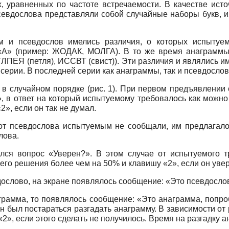
, уравненных по частоте встречаемости. В качестве исто
Псевдослова представляли собой случайные наборы букв, 
мм и псевдослов имелись различия, о которых испытуе
 «А» (пример: ЖОДАК, МОЛГА). В то же время анаграммы
ТЛПЕЯ (петля), ИССВТ (свист)). Эти различия и являлись 
рии. В последней серии как анаграммы, так и псевдослова
в случайном порядке (рис. 1). При первом предъявлении 
 в ответ на который испытуемому требовалось как можно 
», если он так не думал.
т псевдослова испытуемым не сообщали, им предлагалос
лова.
лся вопрос «Уверен?». В этом случае от испытуемого т
го решения более чем на 50% и клавишу «2», если он уве
дослово, на экране появлялось сообщение: «Это псевдосло
рамма, то появлялось сообщение: «Это анаграмма, попро
 был постараться разгадать анаграмму. В зависимости от
«2», если этого сделать не получилось. Время на разгадку 