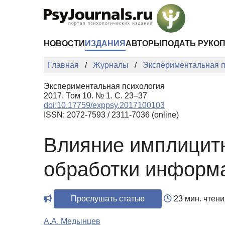
Перейти к основному содержанию
НОВОСТИ
ИЗДАНИЯ
АВТОРЫ
ПОДАТЬ РУКО
Главная
Журналы
Экспериментальная п
Экспериментальная психология
2017. Том 10. № 1. С. 23–37
doi:10.17759/exppsy.2017100103
ISSN: 2072-7593 / 2311-7036 (online)
Влияние имплицитн
обработки информа
Прослушать статью
23 мин. чтени
А.А. Медынцев