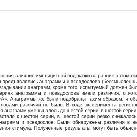
чения влияния имплицитной подсказки на ранние автоматич
м предъявлялись анаграммы и псевдослова (бессмысленные
азгадывании анаграмм, кроме того, испытуемый должен был
ериях анаграммы и псевдослова имели различия, о ко
«А». Анаграммы же были подобраны таким образом, чтобы
ловами различий не было. В ходе эксперимента регистр
я анаграмм уменьшалось до шестой серии, в шестой серии 
астало к шестой серии, в шестой серии резко снижалось
награмм и псевдослов. Были обнаружены различия в ам
ения стимула. Полученные результаты могут быть объясн