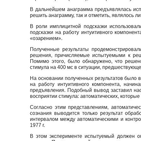
В дальнейшем анаграмма предъявлялась испы
решить анаграмму, так и отметить, являлось 
В роли имплицитной подсказки использовал
подсказки на работу интуитивного компонен
«озарением».
Полученные результаты продемонстрировали
решения, причисляемые испытуемыми к реш
Помимо этого, было обнаружено, что решен
стимула на 400 мс в ситуации, предшествующ
На основании полученных результатов было 
на работу интуитивного компонента, начин
предъявления. Подобный вывод заставил нас
восприятии стимула: автоматических, которы
Согласно этим представлениям, автоматичес
сознания выводится только результат обрабо
интервалом между автоматическими и контро
1977 г.
В этом эксперименте испытуемый должен оп