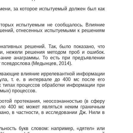
мени, за которое испытуемый должен был как
которых испытуемым не сообщалось. Влияние
решений, отнесенных испытуемыми к решениям
нативных решений. Так, было показано, что
и, нежели решения методом проб и ошибок.
вание анаграммы. То есть при предъявлении
 псевдослова (Медынцев, 2014).
вливающие влияние иррелевантной информации
ла, т. е. в интервале до 400 мс после его
х типах процессов обработки информации при
мых) процессов.
ротой протекания, неосознанностью (в сферу
около 400 мс может являться неким граничным
но, в частности, в исследовании Дж. Нили в
ьность букв словом: например, «дятел» или