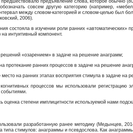
и предшествовало предъявление слова, которое обычно (
о обозначать совсем другую категорию (например, «мебел
 интервал между словом-категорией и словом-целью был бол
ковский, 2006).
ания состояла в изучении роли ранних «автоматических» 
 на интуитивный компонент.
и решений «озарением» в задаче на решение анаграмм;
на протекание ранних процессов в задаче на решение анаг
 место на ранних этапах восприятия стимула в задаче на 
когнитивных процессов мы использовали регистрацию эле
 событиями.
ь оценка степени имплицитности используемой нами подска
льзовали разработанную ранее методику (Медынцев, 2014
типа стимулов: анаграммы и псевдослова. Как анаграммы, т