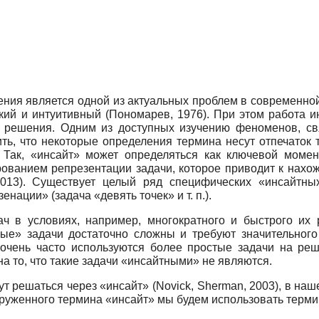
ия является одной из актуальных проблем в современной
ий и интуитивный (Пономарев, 1976). При этом работа ин
е решения. Одним из доступных изучению феноменов, свя
ть, что некоторые определения термина несут отпечаток 
Так, «инсайт» может определяться как ключевой момент
ова­нием репрезентации задачи, которое приводит к нахо
013). Существует целый ряд специфических «инсайтны
нации» (задача «девять точек» и т. п.).
ач в условиях, например, многократного и быстрого их 
ные» задачи достаточно сложны и требуют значительного
очень часто используются более простые задачи на реш
тря на то, что такие задачи «инсайтными» не являются.
т решаться через «инсайт» (Novick, Sherman, 2003), в наш
груженного термина «инсайт» мы будем использовать терм