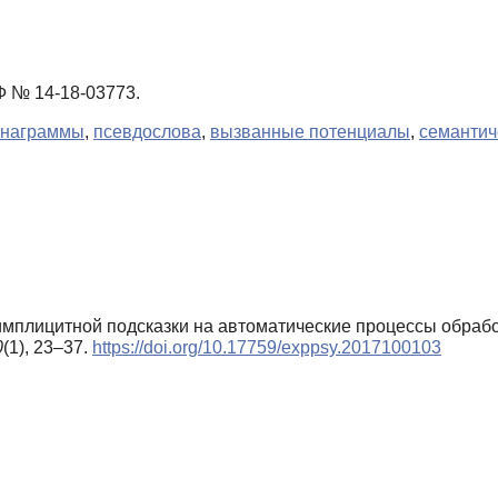
 № 14-18-03773.
анаграммы
,
псевдослова
,
вызванные потенциалы
,
семантич
 имплицитной подсказки на автоматические процессы обраб
0
(1), 23–37.
https://doi.org/10.17759/exppsy.2017100103