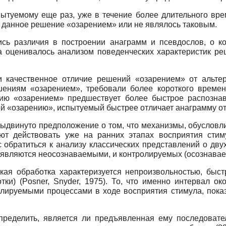
туемому еще раз, уже в течение более длительного вре
ли данное решение «озарением» или не являлось таковым.
ись различия в построении анаграмм и псевдослов, о 
та оценивалось анализом поведенческих характеристик 
 качественное отличие решений «озарением» от альтер
ениям «озарением», требовали более короткого времен
ию «озарением» предшествует более быстрое распозна
ей «озарению», испытуемый быстрее отличает анаграмму от
выдвинуто предположение о том, что механизмы, обусло
ают действовать уже на ранних этапах восприятия стиму
 обратиться к анализу классических представлений о дву
е являются неосознаваемыми, и контролируемых (осознавае
кая обработка характеризуется непроизвольностью, быст
тки) (Posner, Snyder, 1975). То, что именно интервал 
лируемыми процессами в ходе восприятия стимула, показа
ределить, является ли предъявленная ему последовател