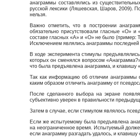
анаграммы составлялись из существительных
русской лексики (Ляшевская, Шаров, 2009). 
нельзя.
Важно отметить, что в построении анагра
обязательно присутствовали гласные «О» и
составе гласных «А» и «О» не было (пример: 
Исключением являлись анаграммы последней се
В ходе эксперимента стимулы предъявлялись 
которых он сменялся вопросом «Анаграмма?»,
что была предъявлена анаграмма, и клавишу «2
Так как информацию об отличии анаграммы о
каким образом отличить анаграмму от псевдос
После сделанного выбора на экране появля
субъективно уверен в правильности предыдуще
Затем в случае, если стимулом являлось псев
Если же испытуемому была предъявлена анаг
на неограниченное время. Испытуемый должен
если анаграмму разгадать удалось, и клавишу 