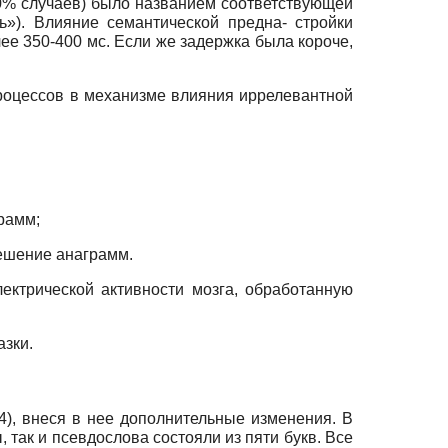
80% случаев) было названием соответствующей
ь»). Влияние семантической предна- стройки
ее 350-400 мс. Если же задержка была короче,
процессов в механизме влияния иррелевантной
рамм;
решение анаграмм.
ктрической активности мозга, обработанную
зки.
), внеся в нее дополнительные изменения. В
ак и псев­дослова состояли из пяти букв. Все