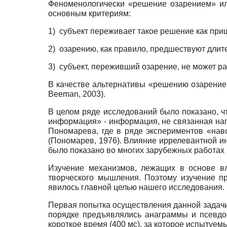
Феноменологически «решение озарением» ил
основным критериям:
1)
субъект переживает такое решение как при
2)
озарению, как правило, предшествуют длит
3)
субъект, переживший озарение, не может рас
В качестве альтернативы «решению озарением
Beeman, 2003).
В целом ряде исследований было показано, ч
информация» - информация, не связанная на
Пономарева, где в ряде экспериментов «на
(Пономарев, 1976). Влияние иррелевантной 
было показано во многих зарубежных работах (
Изучение механизмов, лежащих в основе вл
творческого мышления. Поэтому изучение п
явилось главной целью нашего исследования.
Первая попытка осуществления данной задач
порядке предъявлялись анаграммы и псевдос
короткое время (400 мс), за которое испытуе