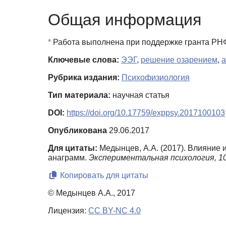
Общая информация
*
Работа выполнена при поддержке гранта РНФ
Ключевые слова:
ЭЭГ
,
решение озарением
,
Рубрика издания:
Психофизиология
Тип материала:
научная статья
DOI:
https://doi.org/10.17759/exppsy.2017100103
Опубликована
29.06.2017
Для цитаты:
Медынцев, А.А. (2017). Влияние
анаграмм.
Экспериментальная психология,
1
Копировать для цитаты
© Медынцев А.А., 2017
Лицензия:
CC BY-NC 4.0