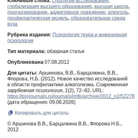
Ключевые слова:
стратегии исследования
,
глобализация высшего образования
,
высшая школа
,
прогнозирование
,
аддиктивное поведение
,
алкоголь
,
профилактическая модель
,
образовательная среда
вуза
Рубрика издания:
Психология труда и инженерная
психология
Тип материала:
обзорная статья
Опубликована
07.08.2012
Для цитаты:
Аршинова, В.В., Барцалкина, В.В.,
Флорова, Н.Б. (2012). Новое качество исследований
в области профилактики алкоголизма.
Современная
зарубежная психология,
1
(2), 72–82. URL:
https://psyjournals.ru/journals/jmfp/archive/2012_n2/52278
(дата обращения: 09.08.2026)
Копировать для цитаты
© Аршинова В.В., Барцалкина В.В., Флорова Н.Б.,
2012