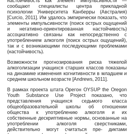
настойчивость как элемент импульсивности —
сообщают специалисты центра прикладной
психологии Университета Канберры (Австралия)
[
Curcio, 2011
]
. Им удалось эмпирически показать, что
элементы импульсивности (поиск острых ощущений
и негативно-ориентированная настойчивость)
ассоциативно связаны как непосредственно с
употреблением алкоголя (поиск острых ощущений),
так и с возникающими последующими проблемами
(настойчивость).
Возможности прогнозирования риска тяжелой
алкоголизации учащихся старших классов показаны
на динамике изменения когнитивности в младшем и
среднем школьном возрасте
[
Andrews, 2011
]
.
В рамках проекта штата Орегон
OYSUP the Oregon
Youth Substance Use Project
показано, что
представления учащихся седьмого класса
общеобразовательной школы об отношении
общества к употреблению алкоголя и их
собственные дескриптивные нормы, основанные на
употреблении алкоголя сверстниками,
действительно могут считаться пре- диктами