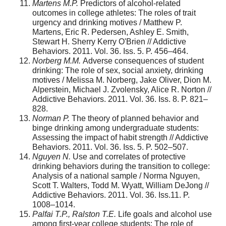
Martens M.P.
Predictors of alcohol-related
outcomes in college athletes: The roles of trait
urgency and drinking motives / Matthew P.
Martens, Eric R. Pedersen, Ashley E. Smith,
Stewart H. Sherry Kerry O'Brien // Addictive
Behaviors. 2011. Vol. 36. Iss. 5. P. 456–464.
Norberg M.M.
Adverse consequences of student
drinking: The role of sex, social anxiety, drinking
motives / Melissa M. Norberg, Jake Oliver, Dion M.
Alperstein, Michael J. Zvolensky, Alice R. Norton //
Addictive Behaviors. 2011. Vol. 36. Iss. 8. P. 821–
828.
Norman P.
The theory of planned behavior and
binge drinking among undergraduate students:
Assessing the impact of habit strength // Addictive
Behaviors. 2011. Vol. 36. Iss. 5. P. 502–507.
Nguyen N.
Use and correlates of protective
drinking behaviors during the transition to college:
Analysis of a national sample / Norma Nguyen,
Scott T. Walters, Todd M. Wyatt, William DeJong //
Addictive Behaviors. 2011. Vol. 36. Iss.11. P.
1008–1014.
Palfai T.P., Ralston T.E.
Life goals and alcohol use
among first-year college students: The role of