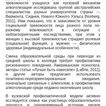
тревожности учащихся как пусковой механизм
алкоголизации исследована группой австралийских
специалистов разных университетов страны —
Вермонта, Сиднея, Нового Южного Уэльса
[
Norberg,
2011
]
. Ими показано, что в зависимости от уровня
социальной тревожности лица разного пола по-
разному вовлекаются в ситуации с
неблагоприятными последствиями, при этом у
женщин с высокой тревожностью страдает ролевая
(социальная) функция, у мужчин — физическое
здоровье (индивидуальные особенности).
Смена образовательной среды при переходе из
средней школы в колледж требует профилактики
рискованного поведения. Американские психологи,
авторы статьи «Лучше быть навеселе»
[
LaBrie, 2011
]
,
и другие авторы предлагают использовать
позитивно-переориентированные ожидания,
изначально связанные с алкоголем, в профилактике
алкоголизации среди недавно окончивших школу.
В вузовской профилактической модели активно
исследуется семья как участница образовательного
процесса и одновременный источник рисков