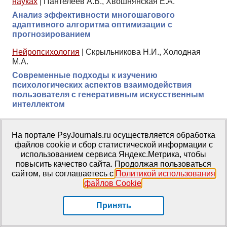
науках
|
Пантелеев А.В., Хвошнянская Е.А.
Анализ эффективности многошагового
адаптивного алгоритма оптимизации с
прогнозированием
Нейропсихология
|
Скрыльникова Н.И., Холодная
М.А.
Современные подходы к изучению
психологических аспектов взаимодействия
пользователя с генеративным искусственным
интеллектом
Междисциплинарные исследования
,
Экстремальная
психология
|
Камнева Е.В., Труфанов Т.В., Симонова
На портале PsyJournals.ru осуществляется обработка
М.М.
файлов cookie и сбор статистической информации с
использованием сервиса Яндекс.Метрика, чтобы
Мотивационные детерминанты
повысить качество сайта. Продолжая пользоваться
профессионального выгорания преподавателей
сайтом, вы соглашаетесь с
Политикой использования
вузов
файлов Cookie
.
Психотерапия и психокоррекция
|
Рычкова О.В.,
Агибалова Т.В.
Принять
Культуральные аспекты мотивационной
психотерапии пациентов с алкогольной