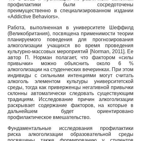
профилактики были сосредоточены
преимущественно в специализированном издании
«
Addictive
Behaviors
».
Работа, выполненная в университете Шеффилд
(Великобритания), посвящена применимости теории
планируемого поведения для прогнозирования
алкоголизации учащихся во время проведения
культурно-массовых мероприятий
[
Norman, 2011
]
. Ее
автор П. Норман полагает, что фактором «силы
привычки» можно объяснить около 6 %
алкоголизации на студенческих вечеринках. При этом
индивиды с сильными интенциями могут считать
алкоголь элементом культуры университетской
среды, тогда как приверженцы негативной привычки
склонны автоматически следовать существующим
традициям. Исследование причин алкоголизации
раскрывает содержание факторов, на которые в
дальнейшем будет ориентировано
профилактическое вмешательство.
Фундаментальные исследования профилактики
риска алкоголизации образовательной среды
посвящены также формированию у студентов