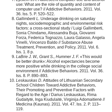
use: What are the role of quantity and content of
computer use? // Addictive Behaviors. 2011. Vol.
36. Iss. 5. P. 520–522.
Gallimberti L.
Underage drinking on saturday
nights, sociodemographic and environmental risk
factors: a cross-sectional study / Luigi Gallimberti,
Sonia Chindamo, Alessandra Buja, Giovanni
Forza, Federica Tognazzo, Laura Galasso, Angela
Vinelli, Vincenzo Baldo // Substance Abuse
Treatment, Prevention, and Policy. 2011. Vol. 6.
Iss. 1. 8 p.
LaBrie J. W., Grant S., Hummer J. F.
«This would
be better drunk»: Alcohol expectancies become
more positive while drinking in the college social
environment // Аddictive Behaviors. 2011. Vol. 36.
Iss. 8. P. 890–893.
Leskauskas D.
Attitudes of Lithuanian Secondary
School Children Toward Addictive Behaviors,
Their Promoting and Preventive Factors with
Regard to the Age / Darius Leskauskas, Rima
Gudaitytė, Inga Kiudulaitė, Virginija Adomaitienė //
Medicina (Kaunas). 2011. Vol. 47. Iss. 2. P. 113–
119.