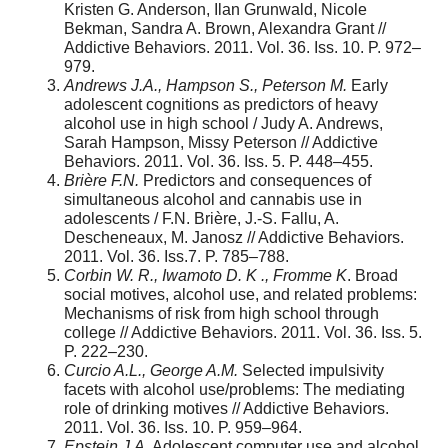
Kristen G. Anderson, Ilan Grunwald, Nicole
Bekman, Sandra A. Brown, Alexandra Grant //
Addictive Behaviors. 2011. Vol. 36. Iss. 10. P. 972–
979.
Andrews J.A., Hampson S., Peterson M.
Early
adolescent cognitions as predictors of heavy
alcohol use in high school / Judy A. Andrews,
Sarah Hampson, Missy Peterson // Addictive
Behaviors. 2011. Vol. 36. Iss. 5. P. 448–455.
Brière F.N.
Predictors and consequences of
simultaneous alcohol and cannabis use in
adolescents / F.N. Brière, J.-S. Fallu, A.
Descheneaux, M. Janosz // Addictive Behaviors.
2011. Vol. 36. Iss.7. P. 785–788.
Corbin W. R., Iwamoto D. K ., Fromme K
. Broad
social motives, alcohol use, and related problems:
Mechanisms of risk from high school through
college // Addictive Behaviors. 2011. Vol. 36. Iss. 5.
P. 222–230.
Curcio A.L., George A.M.
Selected impulsivity
facets with alcohol use/problems: The mediating
role of drinking motives // Addictive Behaviors.
2011. Vol. 36. Iss. 10. P. 959–964.
Epstein J.A.
Adolescent computer use and alcohol