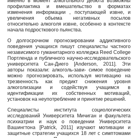
именно в момент алкогольного дебюта возможны
профилактика и вмешательство в форматах
изменения информации , поступающей извне, и
увеличения объема негативных посылов
относительно алкоголя извне, особенно в контексте
начала подросткового пьянства.
О долгосрочном прогнозировании аддиктивного
поведения учащихся пишут специалисты частного
независимого гуманитарного колледжа
Reed
College
Портленда и публичного научно-исследовательского
университета Сан-Диего
[
Anderson, 2011
]
. Эти
авторы показали: алкоголь-зави- симое поведение
можно прогнозировать, используя мотивацию на
трезвенность как предикт снижения уровня
алкоголизации и содействуя учащимся в
идентификации их собственных мотиваций,
установок на неупотребление и принятие решений.
Специалисты института социологических
исследований Университета Мичиган и факультета
психиатрии и наук о поведении Университета
Вашингтона
[
Patrick, 2011
]
изучают мотивации и
защитные стратегии учащихся 18 лет с симптомами