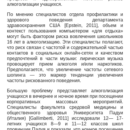
алкоголизации учащихся.
По мнению специалистов отдела профилактики и
здорового поведения департамента
здравоохранения США
[
Epstein, 2011
]
, объем и
контекст пользования компьютером «для отдыха»
могут быть фактором риска вовлечения школьников
16 лет в алкоголизацию. Эти специалисты полагают,
что риск связан с частотой и содержательной частью
контактов в социальных онлайн-сетях и качеством
предпочтений в части музыки: лирическая музыка
провоцирует прием алкоголя и/или наркотиков.
Предполагается, что увеличение частоты сетевого
шопинга — это маркер тенденции увеличения
частоты рискованного поведения.
Большую проблему представляет алкоголизация
учащихся в вечернее и ночное время при посещении
корпоративных массовых мероприятий.
Специалисты факультета средовой медицины и
общественного здоровья Университета Падуи
(Италия)
[
Gallimberti, 2011
]
исследовали 12— 17-
летних учащихся 8—9 и 11—12 классов школ
провинции Падуя и показали, что ночное посещение