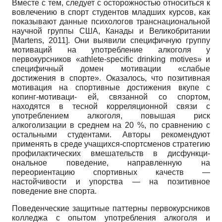
Вместе с тем, следует с осторожностью относиться к
вовлечению в спорт студентов младших курсов, как
показывают данные психологов транснациональной
научной группы США, Канады и Великобритании
[
Martens, 2011
]
. Они выявили специфичную группу
мотиваций на употребление алкоголя у
первокурсников «
athlete
-
specific
drinking
motives
» и
специфичный домен мотивации «слабые
достижения в спорте». Оказалось, что позитивная
мотивация на спортивные достижения вкупе с
копинг-мотиваци- ей, связанной со спортом,
находятся в тесной корреляционной связи с
употреблением алкоголя, повышая риск
алкоголизации в среднем на 20 %, по сравнению с
остальными студентами. Авторы рекомендуют
применять в среде учащихся-спортсменов стратегию
профилактических вмешательств в дисфункци­
ональное поведение, направленную на
переориентацию спортивных качеств —
настойчивости и упорства — на позитивное
поведение вне спорта.
Поведенческие защитные паттерны первокурсников
колледжа с опытом употребления алкоголя и