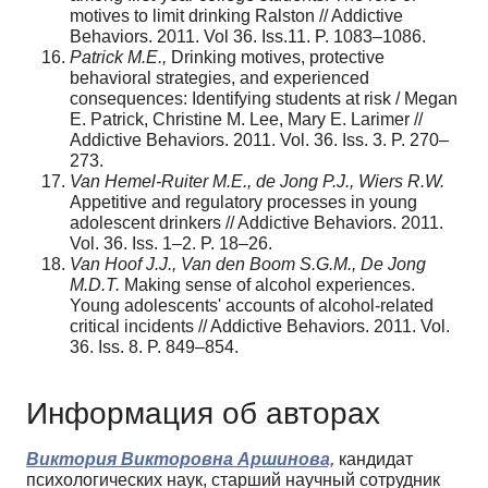
motives to limit drinking Ralston // Addictive
Behaviors. 2011. Vol 36. Iss.11. P. 1083–1086.
Patrick M.E.,
Drinking motives, protective
behavioral strategies, and experienced
consequences: Identifying students at risk / Megan
E. Patrick, Christine M. Lee, Mary E. Larimer //
Addictive Behaviors. 2011. Vol. 36. Iss. 3. P. 270–
273.
Van Hemel-Ruiter M.E., de Jong P.J., Wiers R.W.
Appetitive and regulatory processes in young
adolescent drinkers // Addictive Behaviors. 2011.
Vol. 36. Iss. 1–2. P. 18–26.
Van Hoof J.J., Van den Boom S.G.M., De Jong
M.D.T.
Making sense of alcohol experiences.
Young adolescents' accounts of alcohol-related
critical incidents // Addictive Behaviors. 2011. Vol.
36. Iss. 8. P. 849–854.
Информация об авторах
Виктория Викторовна Аршинова,
кандидат
психологических наук, старший научный сотрудник