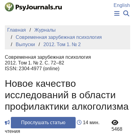
Перейти к основному содержанию
English
НОВОСТИ
Главная
Журналы
ИЗДАНИЯ
Современная зарубежная психология
АВТОРЫ
Выпуски
2012. Том 1. № 2
ПОДАТЬ РУКОПИСЬ
БАЗА ЗНАНИЙ
Современная зарубежная психология
КЛЮЧЕВЫЕ СЛОВА
2012. Том 1. № 2. С. 72–82
Регистрация
Вход
ISSN: 2304-4977 (online)
Новое качество
исследований в области
профилактики алкоголизма
Прослушать статью
14 мин.
5468
чтения