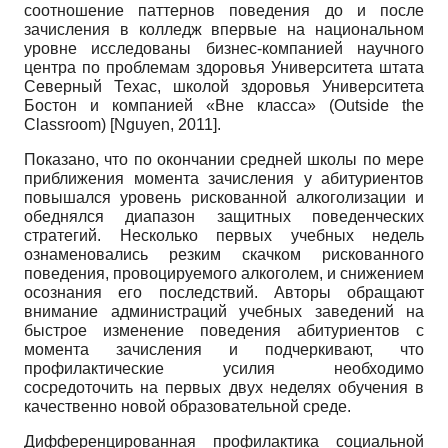
соотношение пат­тернов поведения до и после
зачисления в колледж впервые на национальном
уровне исследованы бизнес-компанией научного
центра по проблемам здоровья Университета штата
Северный Техас, школой здоровья Университета
Бостон и компанией «Вне класса»
(Outside the
Classroom)
[
Nguyen, 2011
]
.
Показано, что по окончании средней школы по мере
приближения момента зачисления у абитуриентов
повышался уровень рискованной алкоголизации и
обеднялся диапазон защитных поведенческих
стратегий. Несколько первых учебных недель
ознаменовались резким скачком рискованного
поведения, провоцируемого алкоголем, и снижением
осознания его последствий. Авторы обращают
внимание администраций учебных заведений на
быстрое изменение поведения абитуриентов с
момента зачисления и подчеркивают, что
профилактические усилия необходимо
сосредоточить на первых двух неделях обучения в
качественно новой образовательной среде.
Дифференцированная профилактика социальной