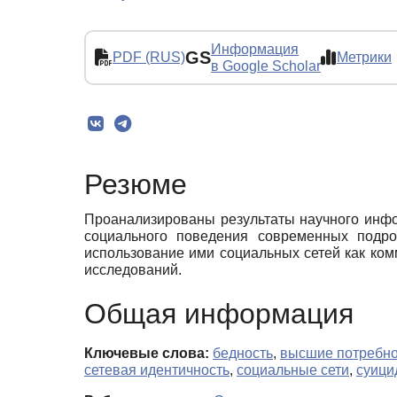
Информация
GS
PDF (RUS)
Метрики
в Google Scholar
Резюме
Проанализированы результаты научного инф
социального поведения современных подро
использование ими социальных сетей как ко
исследований.
Общая информация
Ключевые слова:
бедность
,
высшие потребно
сетевая идентичность
,
социальные сети
,
суици