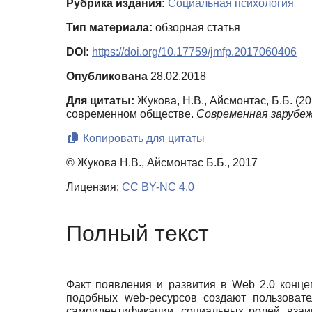
Рубрика издания:
Социальная психология
Тип материала:
обзорная статья
DOI:
https://doi.org/10.17759/jmfp.2017060406
Опубликована
28.02.2018
Для цитаты:
Жукова, Н.В., Айсмонтас, Б.Б. (
современном обществе.
Современная зарубеж
Копировать для цитаты
© Жукова Н.В., Айсмонтас Б.Б., 2017
Лицензия:
CC BY-NC 4.0
Полный текст
Факт появления и развития в
Web
2.0 конце
подобных
web
-ресурсов создают пользоват
самоидентификации, социальных ролей, вза