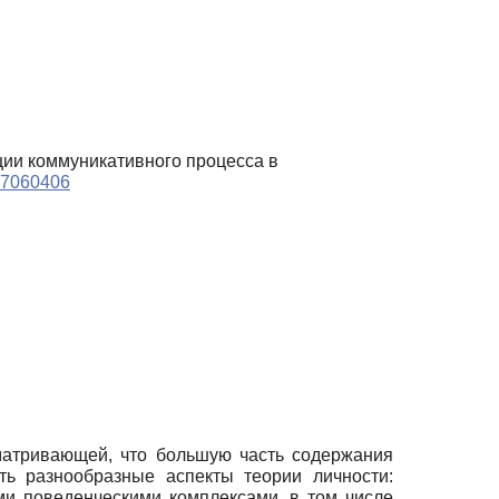
ации коммуникативного процесса в
017060406
сматривающей, что большую часть содержания
еть разнообразные аспекты теории личности:
и поведенческими комплексами, в том числе