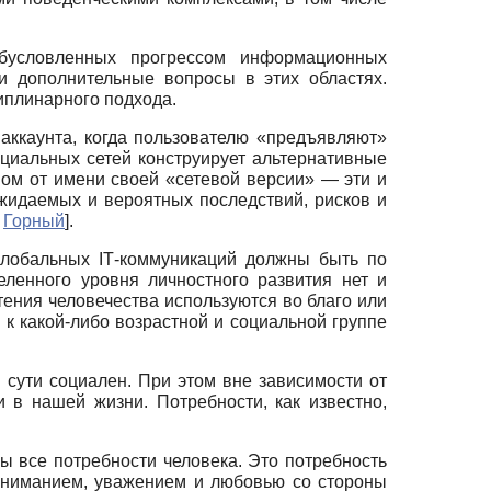
обусловленных прогрессом информационных
и дополнительные вопросы в этих областях.
иплинарного подхода.
аккаунта, когда пользователю «предъявляют»
оциальных сетей конструирует альтернативные
вом от имени своей «сетевой версии» — эти и
жидаемых и вероятных последствий, рисков и
;
Горный
]
.
 глобальных
IT
-коммуникаций должны быть по
ленного уровня личностного развития нет и
тения человечества используются во благо или
к какой-либо возрастной и социальной группе
 сути социален. При этом вне зависимости от
 в нашей жизни. Потребности, как известно,
ы все потребности человека. Это потребность
 вниманием, уважением и любовью со стороны