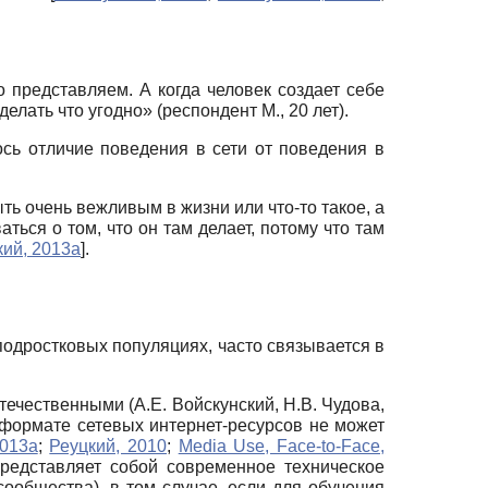
представляем. А когда человек создает себе
елать что угодно» (респондент М., 20 лет).
сь отличие поведения в сети от поведения в
ыть очень вежливым в жизни или что-то такое, а
аться о том, что он там делает, потому что там
кий, 2013а
]
.
 подростковых популяциях, часто связывается в
течественными (А.Е. Войскунский, Н.В. Чудова,
формате сетевых интернет-ресурсов не может
2013а
;
Реуцкий, 2010
;
Media Use, Face-to-Face,
представляет собой современное техническое
ообщества), в том случае, если для обучения