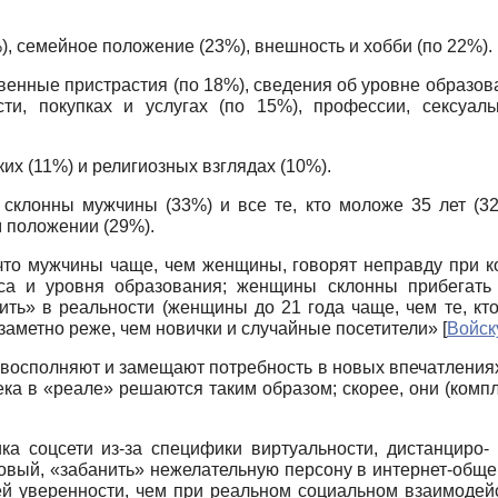
), семейное положение (23%), внешность и хобби (по 22%).
венные пристрастия (по 18%), сведения об уровне образова
ти, покупках и услугах (по 15%), профессии, сексуал
их (11%) и религиозных взглядах (10%).
клонны мужчины (33%) и все те, кто моложе 35 лет (
м положении (29%).
что мужчины чаще, чем женщины, говорят неправду при ко
туса и уровня образования; женщины склонны прибегать
ить» в реальности (женщины до 21 года чаще, чем те, кто
 заметно реже, чем новички и случайные посетители»
[
Войск
, восполняют и замещают потребность в новых впечатлениях
ека в «реале» решаются таким образом; скорее, они (комп
ка соцсети из-за специфики виртуальности, дистанциро-
овый, «заба­нить» нежелательную персону в интернет-общени
ей уверенности, чем при реальном социальном взаимоде