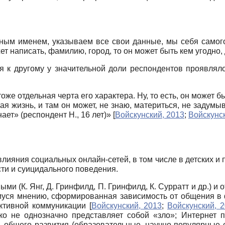
ым именем, указываем все свои данные, мы себя самого 
т написать, фамилию, город, то он может быть кем угодно, д
 к другому у значительной доли респондентов проявляло
оже отдельная черта его характера. Ну, то есть, он может б
ая жизнь, и там он может, не знаю, материться, не задумыв
нает» (респондент Н., 16 лет)»
[
Войскунский, 2013
;
Войскунс
лияния социальных онлайн-сетей, в том числе в детских и
ти и суицидального поведения.
и (К. Янг, Д. Гринфилд, П. Гринфилд, К. Сурратт и др.) и о
емуся мнению, сформированная зависимость от общения в 
ективной коммуникации
[
Войскунский, 2013
;
Войскунский, 
ко не однозначно представляет собой «зло»; Интернет 
 общего развития (образовательные, научно-популярные с