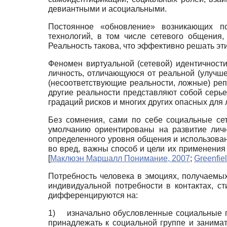
девиантными и асоциальными.
Постоянное «обновление» возникающих пс
технологий, в том числе сетевого общения
Реальность такова, что эффективно решать э
Феномен виртуальной (сетевой) идентичност
личность, отличающуюся от реальной (улучше
(несоответствующие реальности, ложные) реп
другие реальности представляют собой серь
градаций рисков и многих других опасных для
Без сомнения, сами по себе социальные се
умолчанию ориентированы на развитие личн
определенного уровня общения и использовани
во вред, важны способ и цели их применения
[
Маклюэн Маршалл Понимание, 2007
;
Greenfiel
Потребность человека в эмоциях, получаемых
индивидуальной потребности в контактах, с
дифференцируются на:
1)
изначально обусловленные социальные п
принадлежать к социальной группе и занима