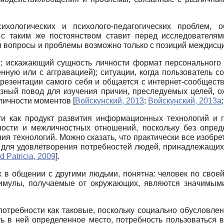
ихологических и психолого-педагогических проблем, 
, с таким же постоянством ставит перед исследователям
ти вопросы и проблемы возможно только с позиций междисц
и; искажающий сущность личности формат персонального 
нную или с аггравацией); ситуации, когда пользователь с
резентации самого себя и общается с интернет-сообщест
езный повод для изучения причин, преследуемых целей, о
 личности моментов
[
Войскунский, 2013
;
Войскунский, 2013а
ти как продукт развития информационных технологий и
ости и межличностных отношений, поскольку без опреде
я технологий. Можно сказать, что практически все изобре
 для удовлетворения потребностей людей, принадлежащих 
d Patricia, 2009
]
.
 в общении с другими людьми, понятна: человек по своей
тимулы, получаемые от окружающих, являются значимыми
отребности как таковые, поскольку социально обусловлен
ть в ней определенное место, потребность пользоваться