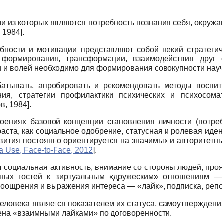
 из которых являются потребность познания себя, окружа
 1984
]
.
ебности и мотивации представляют собой некий стратегич
, формирования, трансформации, взаимодействия друг
и и волей необходимо для формирования совокупности науч
атывать, апробировать и рекомендовать методы воспи
ения, стратегии профилактики психических и психосом
в, 1984
]
.
роениях базовой концепции становления личности (потреб
аста, как социальное одобрение, статусная и ролевая иде
звития постоянно ориентируется на значимых и авторитетн
a Use, Face-to-Face, 2012
]
.
социальная активность, внимание со стороны людей, прояв
чайных гостей к виртуальным «дружеским» отношениям
оощрения и выражения интереса — «лайк», подписка, репо
человека является показателем их статуса, самоутвержде
мена «взаимными лайками» по договоренности.