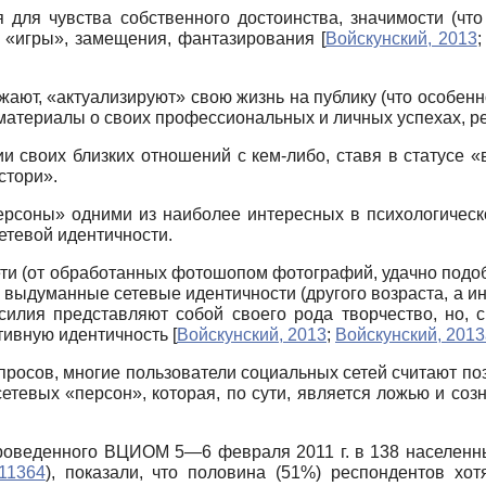
я для чувства собственного достоинства, значимости (чт
му «игры», замещения, фантазирования
[
Войскунский, 2013
ажают, «актуализируют» свою жизнь на публику (что особен
материалы о своих профессиональных и личных успехах, р
и своих близких отношений с кем-либо, ставя в статусе «в
стори».
ерсоны» одними из наиболее интересных в психологическо
тевой идентичности.
ети (от обработанных фотошопом фотографий, удачно подо
 выдуманные сетевые идентичности (другого возраста, а ин
илия представляют собой своего рода творчество, но, с
ативную идентичность
[
Войскунский, 2013
;
Войскунский, 2013
 опросов, многие пользователи социальных сетей считают 
тевых «персон», которая, по сути, является ложью и соз
проведенного ВЦИОМ 5—6 февраля 2011 г. в 138 населенных
111364
),
показали, что половина (51%) респондентов хо