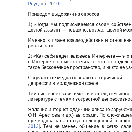
Реуцкий, 2010
]
.
Приведем выдержки из опросов.
1)
«Когда мы подписываемся своим собственн
другой аккаунт — неважно, возраст другой може
Именно в плане взаимодействия и отношения
реальности.
2)
«Как себя ведет человек в Интернете — это т
в Интернете он может считать, что это отдельн
такое бесконечное пространство, и никто не уз
Социальные медиа не являются причиной
депрессии в молодежной среде
Тема интернет-зависимости и отрицательного в
литературе с темами возрастной депрессивнос
Явление интернет-аддикции описано зарубежным
О.Н. Арестова и др.) авторами. По сложивш
претендовать на статус полноценной и эфф
2012
]
. Тем не менее, общение в сетях дале
средство развития коммуникативных навыков,