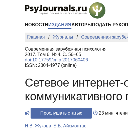
Перейти к основному содержанию
НОВОСТИ
ИЗДАНИЯ
АВТОРЫ
ПОДАТЬ РУКО
Главная
Журналы
Современная зарубе
Современная зарубежная психология
2017. Том 6. № 4. С. 56–65
doi:10.17759/jmfp.2017060406
ISSN: 2304-4977 (online)
Сетевое интернет-
коммуникативного 
Прослушать статью
23 мин. чтени
Н.В. Жукова
,
Б.Б. Айсмонтас