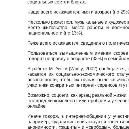
социальных сетях и блогах.
Чаще всего искажаются: имя и возраст (по 29%
Несколько реже: пол, музыкальные и художест
месте жительства, месте работы и должнос
национальности (по 13%).
Реже всего искажаются: сведения о политическ
Пользоваться вымышленным именем скорее с
говорят неправду о возрасте (33%) и семейно
В работе М. Уитти
(Whitty,
2002) сообщается, 
касается их социально-экономического ста
безопасности, чтобы их нельзя было «вычисл
участники конкретных интернет- сервисов лгут
Возможно, соцсети, как эрзац реальной жизни
что вряд ли комплексы или проблемы у челов
онлайне.
Иначе говоря, в интернет-общении у участни
например, «удалить» свой аккаунт и завести н
анонимности, «защиты» и «свободы», больш