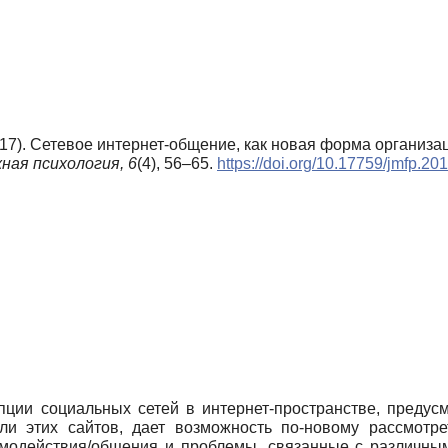
2017). Сетевое интернет-общение, как новая форма организ
ная психология,
6
(4), 56–65.
https://doi.org/10.17759/jmfp.2
пции социальных сетей в интернет-пространстве, преду
ели этих сайтов, дает возможность по-новому рассмотр
имодействия/общения и проблемы, связанные с различным