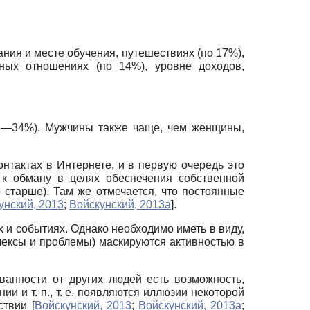
ния и месте обучения, путешествиях (по 17%),
ьных отношениях (по 14%), уровне доходов,
32—34%). Мужчины также чаще, чем женщины,
нтактах в Интернете, и в первую очередь это
 к обману в целях обеспечения собственной
 старше). Там же отмечается, что постоянные
унский, 2013
;
Войскунский, 2013а
]
.
 и событиях. Однако необходимо иметь в виду,
лексы и проблемы) маскируются активностью в
 ванности от других людей есть возможность,
и и т. п., т. е. появляются иллюзии некоторой
йствии
[
Войскунский, 2013
;
Войскунский, 2013а
;