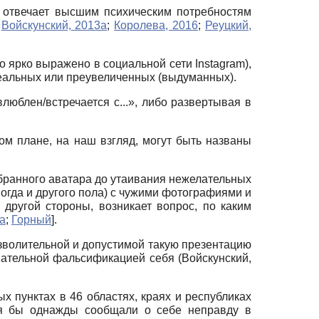
о отвечает высшим психическим потребностям
;
Войскунский, 2013а
;
Королева, 2016
;
Реуцкий,
но ярко выражено в социальной сети
Instagram),
еальных или преувеличенных (выдуманных).
люблен/встречается с...», либо развертывая в
м плане, на наш взгляд, могут быть названы
бранного аватара до утаивания нежелательных
огда и другого пола) с чужими фотографиями и
 другой стороны, возникает вопрос, по каким
а
;
Горный
]
.
позволительной и допустимой такую презентацию
нательной фальсификацией себя (Войскунский,
 пунктах в 46 областях, краях и республиках
тя бы однажды сообщали о себе неправду в