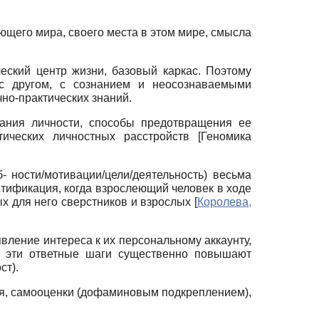
ющего мира, своего места в этом мире, смысла
еский центр жизни, базовый каркас. Поэтому
 с другом, с сознанием и неосознаваемыми
но-практических знаний.
тания личности, способы предотвращения ее
атических личностных расстройств
[
Геномика
- ности/мотивации/цели/деятельность) весьма
нтификация, когда взрослеющий человек в ходе
ых для него сверстников и взрослых
[
Королева,
ление интереса к их персональному аккаунту,
 — эти ответные шаги существенно повышают
ст).
ния, самооценки (дофаминовым подкреплением),