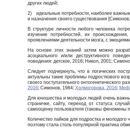
других людей;
2)
идеальные потребности, наиболее важными
и назначения своего существования
[
Симонов,
В структуре личности любого человека потр
изучение потребностей, их происхождения
проявлениями деятельности мозга, с эмоциям
На основе этих знаний затем можно разраб
асоциального и/или деструктивного повед
поведения: детское, 2016
;
Никол, 2001
;
Симоно
Следует подчеркнуть, что в логических пост
актуальны такие проблемы подросткового возр
своего поступательного онтогенетического ра
2016
;
Симонов, 1984
;
Холмогорова, 2016
;
Medi
Для юношества и молодых людей очень важны 
страничке, сайту, переход от статуса слу
самооценку пользователя (таковы феномены п
Количество лайков для подростка и молодого 
поэтому стала столь популярной практика об