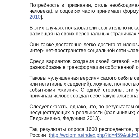
Потребность в признании, столь необходима
человека), в соцсетях часто принимает фор
2010
]
.
В этих случаях пользователи сознательно иск
размещая на своих персональных страничках 
Они также достаточно легко достигают иллюзи
интер- нет-пространстве социальной сети «лав
Среди вариантов создания своей сетевой «п
разнообразные трансформации собственной се
Таковы «улучшенная версия» самого себя в с
или негативных сведений), ложные, полностью
событиями «жизни». С одной стороны, эти ус
причинам человек создал себе такую альтерн
Следует сказать, однако, что, по результатам
несуществующих в реальности (фальшивых) се
Евдокименко, Федунина 2013).
Так, результаты опроса 1600 респондентов, 
России
(
http://wciom.ru/index.php?id=459&uid=