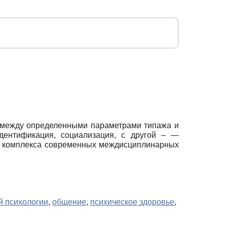
 между определенными параметрами типажа и
дентификация, социализация, с другой – —
ах комплекса современных междисциплинарных
й психологии
,
общение
,
психическое здоровье
,