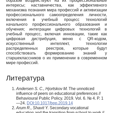
образом воздействуют на их профессиональные
интересы; наставничества, как эффективного
механизма познания мира профессий и активизации
профессионального самоопределения личности,
включения в учебный процесс технологий
начального профессионального образования и
обучения; интеграции цифровых технологий в
учебный процесс, включая инновации, такие как
цифровая дистрибуция, меню с QR-кодом,
искусственный интеллект, технологии
распределенных реестров, которые будут
способствовать формированию знаний у
старшеклассников о их применении в современном
мире профессий.
Литература
Andersen S. C., Hjortskov M.
The unnoticed
influence of peers on educational preferences //
Behavioural Public Policy. 2019. Vol. 6. № 4. P. 1
—24.
DOI:10.1017/bpp.2019.14
Arum R., Shavit Y.
Secondary vocational
education and the transition from school to work //