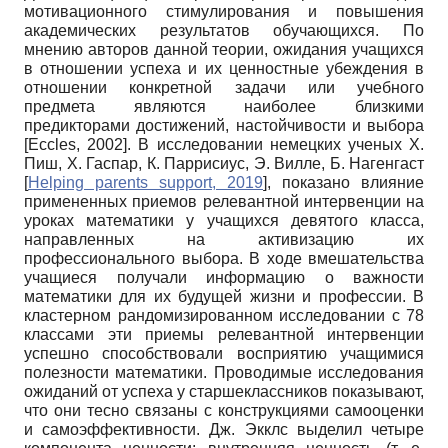
мотивационного стимулирования и повышения
академических результатов обучающихся. По
мнению авторов данной теории, ожидания учащихся
в отношении успеха и их ценностные убеждения в
отношении конкретной задачи или учебного
предмета являются наиболее близкими
предикторами достижений, настойчивости и выбора
[
Eccles, 2002
]
. В исследовании немецких ученых Х.
Пиш, Х. Гаспар, К. Паррисиус, Э. Вилле, Б. Нагенгаст
[
Helping parents support, 2019
]
, показано влияние
примененных приемов релевантной интервенции на
уроках математики у учащихся девятого класса,
направленных на активизацию их
профессионального выбора. В ходе вмешательства
учащиеся получали информацию о важности
математики для их будущей жизни и профессии. В
кластерном рандомизированном исследовании с 78
классами эти приемы релевантной интервенции
успешно способствовали восприятию учащимися
полезности математики. Проводимые исследования
ожиданий от успеха у старшеклассников показывают,
что они тесно связаны с конструкциями самооценки
и самоэффективности. Дж. Экклс выделил четыре