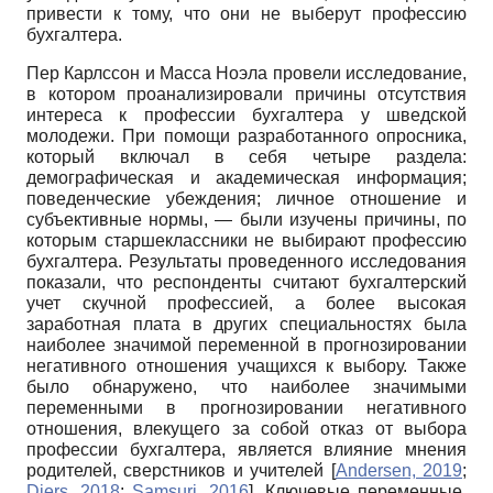
привести к тому, что они не выберут профессию
бухгалтера.
Пер Карлссон и Масса Ноэла провели исследование,
в котором проанализировали причины отсутствия
интереса к профессии бухгалтера у шведской
молодежи. При помощи разработанного опросника,
который включал в себя четыре раздела:
демографическая и академическая информация;
поведенческие убеждения; личное отношение и
субъективные нормы, — были изучены причины, по
которым старшеклассники не выбирают профессию
бухгалтера. Результаты проведенного исследования
показали, что респонденты считают бухгалтерский
учет скучной профессией, а более высокая
заработная плата в других специальностях была
наиболее значимой переменной в прогнозировании
негативного отношения учащихся к выбору. Также
было обнаружено, что наиболее значимыми
переменными в прогнозировании негативного
отношения, влекущего за собой отказ от выбора
профессии бухгалтера, является влияние мнения
родителей, сверстников и учителей
[
Andersen, 2019
;
Diers, 2018
;
Samsuri, 2016
]
. Ключевые переменные,