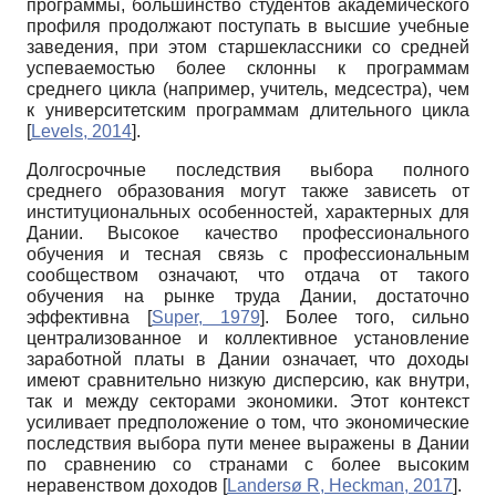
программы, большинство студентов академического
профиля продолжают поступать в высшие учебные
заведения, при этом старшеклассники со средней
успеваемостью более склонны к программам
среднего цикла (например, учитель, медсестра), чем
к университетским программам длительного цикла
[
Levels, 2014
]
.
Долгосрочные последствия выбора полного
среднего образования могут также зависеть от
институциональных особенностей, характерных для
Дании. Высокое качество профессионального
обучения и тесная связь с профессиональным
сообществом означают, что отдача от такого
обучения на рынке труда Дании, достаточно
эффективна
[
Super, 1979
]
. Более того, сильно
централизованное и коллективное установление
заработной платы в Дании означает, что доходы
имеют сравнительно низкую дисперсию, как внутри,
так и между секторами экономики. Этот контекст
усиливает предположение о том, что экономические
последствия выбора пути менее выражены в Дании
по сравнению со странами с более высоким
неравенством доходов
[
Landersø R, Heckman, 2017
]
.