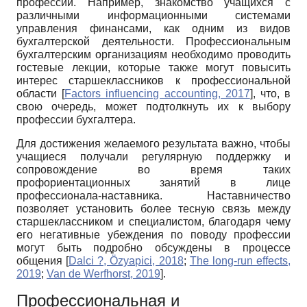
профессии. Например, знакомство учащихся с
различными информационными системами
управления финансами, как одним из видов
бухгалтерской деятельности. Профессиональным
бухгалтерским организациям необходимо проводить
гостевые лекции, которые также могут повысить
интерес старшеклассников к профессиональной
области
[
Factors influencing accounting, 2017
]
, что, в
свою очередь, может подтолкнуть их к выбору
профессии бухгалтера.
Для достижения желаемого результата важно, чтобы
учащиеся получали регулярную поддержку и
сопровождение во время таких
профориентационных занятий в лице
профессионала-наставника. Наставничество
позволяет установить более тесную связь между
старшеклассником и специалистом, благодаря чему
его негативные убеждения по поводу профессии
могут быть подробно обсуждены в процессе
общения
[
Dalci ?, Özyapici, 2018
;
The long-run effects,
2019
;
Van de Werfhorst, 2019
]
.
Профессиональная и