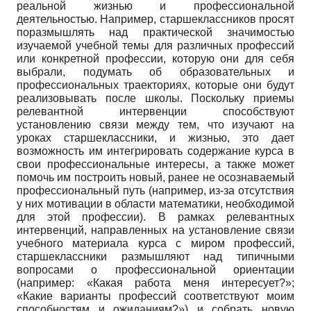
реальной жизнью и профессиональной
деятельностью. Например, старшеклассников просят
поразмышлять над практической значимостью
изучаемой учебной темы для различных профессий
или конкретной профессии, которую они для себя
выбрали, подумать об образовательных и
профессиональных траекториях, которые они будут
реализовывать после школы. Поскольку приемы
релевантной интервенции способствуют
установлению связи между тем, что изучают на
уроках старшеклассники, и жизнью, это дает
возможность им интегрировать содержание курса в
свои профессиональные интересы, а также может
помочь им построить новый, ранее не осознаваемый
профессиональный путь (например, из-за отсутствия
у них мотивации в области математики, необходимой
для этой профессии). В рамках релевантных
интервенций, направленных на установление связи
учебного материала курса с миром профессий,
старшеклассники размышляют над типичными
вопросами о профессиональной ориентации
(например: «Какая работа меня интересует?»;
«Какие варианты профессий соответствуют моим
способностям и ожиданиям?») и собрать новую