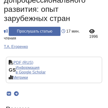
допрофессионального
развития: опыт
зарубежных стран
Прослушать статью
17 мин.
1996
чтения
Т.А. Егоренко
PDF (RUS)
Информация
GS
в Google Scholar
Метрики