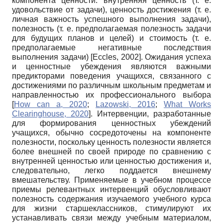
компонента ценности: внутренняя ценность (т. е.
удовольствие от задачи), ценность достижения (т. е.
личная важность успешного выполнения задачи),
полезность (т. е. предполагаемая полезность задачи
для будущих планов и целей) и стоимость (т. е.
предполагаемые негативные последствия
выполнения задачи)
[
Eccles, 2002
]
. Ожидания успеха
и ценностные убеждения являются важными
предикторами поведения учащихся, связанного с
достижениями по различным школьным предметам и
направленностью их профессионального выбора
[
How can a, 2020
;
Lazowski, 2016
;
What Works
Clearinghouse, 2020
]
. Интервенции, разработанные
для формирования ценностных убеждений
учащихся, обычно сосредоточены на компоненте
полезности, поскольку ценность полезности является
более внешней по своей природе по сравнению с
внутренней ценностью или ценностью достижения и,
следовательно, легко поддается внешнему
вмешательству. Применяемые в учебном процессе
приемы релевантных интервенций обусловливают
полезность содержания изучаемого учебного курса
для жизни старшеклассников, стимулируют их
устанавливать связи между учебным материалом,