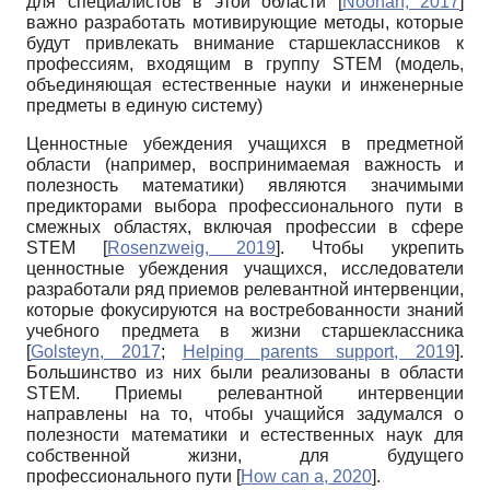
для специалистов в этой области
[
Noonan, 2017
]
важно разработать мотивирующие методы, которые
будут привлекать внимание старшеклассников к
профессиям, входящим в группу STEM (модель,
объединяющая естественные науки и инженерные
предметы в единую систему)
Ценностные убеждения учащихся в предметной
области (например, воспринимаемая важность и
полезность математики) являются значимыми
предикторами выбора профессионального пути в
смежных областях, включая профессии в сфере
STEM
[
Rosenzweig, 2019
]
. Чтобы укрепить
ценностные убеждения учащихся, исследователи
разработали ряд приемов релевантной интервенции,
которые фокусируются на востребованности знаний
учебного предмета в жизни старшеклассника
[
Golsteyn, 2017
;
Helping parents support, 2019
]
.
Большинство из них были реализованы в области
STEM. Приемы релевантной интервенции
направлены на то, чтобы учащийся задумался о
полезности математики и естественных наук для
собственной жизни, для будущего
профессионального пути
[
How can a, 2020
]
.