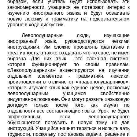
образом, если учитель будет использовать эти
закономерности, учащиеся не потеряют интерес к
изучению иностранного языка и будут осваивать
новую лексику и грамматику на подсознательном
уровне в ходе дискуссии.
Левополушарные люди, изучающие
иностранный язык, руководствуются четкими
инструкциями. Им сложно проявлять фантазию и
креативность, а также создавать что-то свое, не имея
образца. Для них язык - это сложная система,
которая функционирует по своим правилам.
«Левополушарники» акцентируются на изучении
отдельных элементов - грамматики, лексики,
произношении в отличие от «правополушарников»,
которые изучают язык как единое целое, поскольку
левополушарным учащимся свойственно
индуктивное познание. Они могут развить «языковую
догадку» только после того, как изучат по
отдельности все составляющие языка. Урок не будет
эффективным, если левополушарного
обучающегося погрузить в новую тему, не дав
инструкций. Учащийся начнет теряться и испытывать
трудности, поскольку постановка задачи, решение и