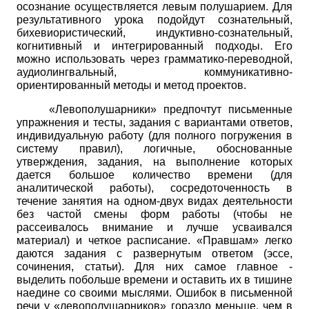
осознание осуществляется левым полушарием. Для
результативного урока подойдут сознательный,
бихевиористический, индуктивно-сознательный,
когнитивный и интегрированный подходы. Его
можно использовать через грамматико-переводной,
аудиолингвальный, коммуникативно-
ориентированный методы и метод проектов.
«Левополушарники» предпочтут письменные
упражнения и тесты, задания с вариантами ответов,
индивидуальную работу (для полного погружения в
систему правил), логичные, обоснованные
утверждения, задания, на выполнение которых
дается большое количество времени (для
аналитической работы), сосредоточенность в
течение занятия на одном-двух видах деятельности
без частой смены форм работы (чтобы не
рассеивалось внимание и лучше усваивался
материал) и четкое расписание. «Правшам» легко
даются задания с развернутым ответом (эссе,
сочинения, статьи). Для них самое главное -
выделить побольше времени и оставить их в тишине
наедине со своими мыслями. Ошибок в письменной
речи у «левополушарников» гораздо меньше, чем в