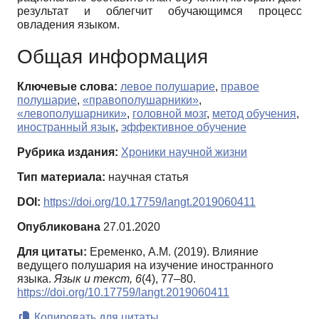
результат и облегчит обучающимся процесс
овладения языком.
Общая информация
Ключевые слова:
левое полушарие
,
правое
полушарие
,
«правополушарники»
,
«левополушарники»
,
головной мозг
,
метод обучения
,
иностранный язык
,
эффективное обучение
Рубрика издания:
Хроники научной жизни
Тип материала:
научная статья
DOI:
https://doi.org/10.17759/langt.2019060411
Опубликована
27.01.2020
Для цитаты:
Еременко, А.М. (2019). Влияние
ведущего полушария на изучение иностранного
языка.
Язык и текст,
6
(4), 77–80.
https://doi.org/10.17759/langt.2019060411
Копировать для цитаты