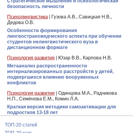
Стратегическое мышление и психологическая
безопасность личности
Психолингвистика
|
Гузова А.В., Савицкая Н.В.,
Дедова О.В.
Особенности формирования
лингвострановедческого аспекта при обучении
студентов нелингвистического вуза в
дистанционном формате
Психология развития
|
Юзар В.В., Карпова Н.В.
Метаанализ распространенности
интернализированных расстройств у детей,
подвергшихся влиянию вооруженных
конфликтов
Психология развития
|
Одинцова М.А., Радчикова
Н.П., Семёнова Е.М., Комин Л.А.
Краткая версия методики самоактивации для
подростков 13-18 лет
ТОП-20 статей
ТОП-20 книг