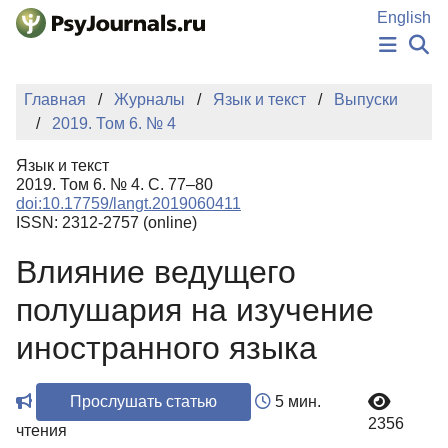
Перейти к основному содержанию
English
НОВОСТИ
Главная
Журналы
Язык и текст
Выпуски
ИЗДАНИЯ
2019. Том 6. № 4
АВТОРЫ
ПОДАТЬ РУКОПИСЬ
Язык и текст
БАЗА ЗНАНИЙ
2019. Том 6. № 4. С. 77–80
doi:10.17759/langt.2019060411
КЛЮЧЕВЫЕ СЛОВА
ISSN: 2312-2757 (online)
Регистрация
Вход
Влияние ведущего
полушария на изучение
иностранного языка
Прослушать статью
5 мин.
2356
чтения