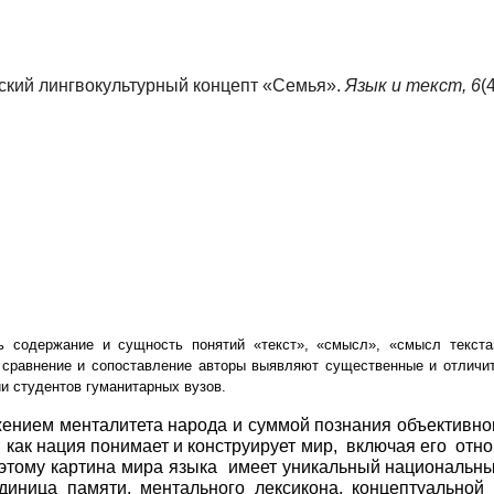
айский лингвокультурный концепт «Семья».
Язык и текст,
6
(
ть содержание и сущность понятий «текст», «смысл», «смысл текста
, сравнение и сопоставление авторы выявляют существенные и отличи
ии студентов гуманитарных вузов.
ением менталитета народа и суммой познания объективно
как нация понимает
и конструирует мир,
включая его
отн
оэтому картина мира языка
имеет уникальный национальн
диница памяти, ментального лексикона, концептуальной