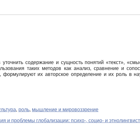
в уточнить содержание и сущность понятий «текст», «смы
пользования таких методов как анализ, сравнение и соп
, формулируют их авторское определение и их роль в на
ультура
,
роль
,
мышление и мировоззрение
я и проблемы глобализации: психо-, социо- и этнолингвис