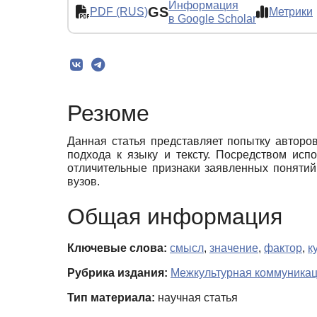
Информация
GS
PDF (RUS)
Метрики
в Google Scholar
Резюме
Данная статья представляет попытку авторо
подхода к языку и тексту. Посредством ис
отличительные признаки заявленных понятий
вузов.
Общая информация
Ключевые слова:
смысл
,
значение
,
фактор
,
к
Рубрика издания:
Межкультурная коммуникаци
Тип материала:
научная статья