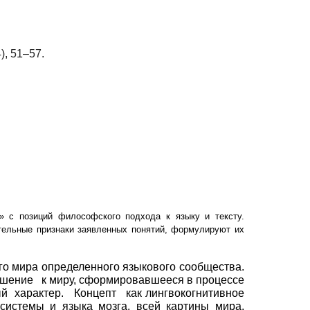
4), 51–57.
» с позиций философского подхода к языку и тексту.
тельные признаки заявленных понятий, формулируют их
го мира определенного языкового сообщества.
ошение
к миру,
сформировавшееся в процессе
ый
характер.
Концепт
как
лингвокогнитивное
 системы и языка мозга, всей картины мира,