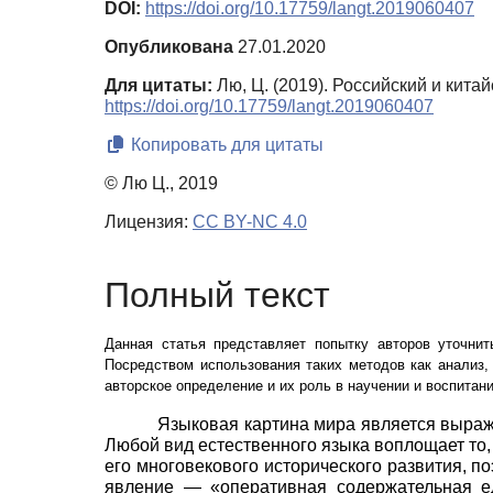
DOI:
https://doi.org/10.17759/langt.2019060407
Опубликована
27.01.2020
Для цитаты:
Лю, Ц. (2019). Российский и кит
https://doi.org/10.17759/langt.2019060407
Копировать для цитаты
© Лю Ц., 2019
Лицензия:
CC BY-NC 4.0
Полный текст
Данная статья представляет попытку авторов уточни
Посредством использования таких методов как анализ
авторское определение и их роль в научении и воспитан
Языковая картина мира является выраж
Любой вид естественного языка воплощает то,
его многовекового исторического развития, п
явление
—
«оперативная содержательная е