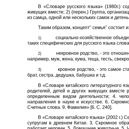
В «Словаре русского языка» (1980г.) 
живущих вместе;
2)
(перен.) Группа, органи
из самца, одной или нескольких самок и дете
Таким образом, концепт" семья" состоит 
социально-хозяйственное объедин
1)
таких специфических для русского языка словах,
некровное родство, - это отнош
2)
например, муж, жена, кума, теща, тесть, свекров
кровное родство, - это самое ста
3)
брат, сестра, дедушка, бабушка и т.д.
В «Словаре китайского литературного яз
родителей, детей и других живущих вместе р
определенным видом деятельности; 4. чел
направления в науке и искусстве. 6. Скромн
Счетные слова. 9. Фамилия» [6. С. 240].
В «Словаре китайского языка» (2002 г.) 
супругам в древнем Китае. 3. Скромное обра
работает человек. 5. Домашние животные. 5.