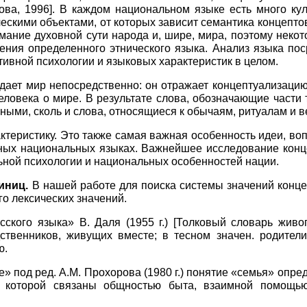
ова, 1996
]
.
В каждом национальном языке есть много кул
ескими объектами, от которых зависит семантика концепто
мание духовной сути народа и, шире, мира, поэтому некот
ния определенного этнического языка. Анализ языка пос
ивной психологии и языковых характеристик в целом.
едает мир непосредственно: он отражает концептуализацию
еловека о мире. В результате слова, обозначающие части
чными, сколь и слова, относящиеся к обычаям, ритуалам и 
ктеристику. Это также самая важная особенность идеи, во
зных национальных языках. Важнейшее исследование конце
ьной психологии и национальных особенностей нации.
иниц.
В нашей работе для поиска системы значений конце
о лексических значений.
усского языка» В. Даля
(1955
г.)
[
Толковый словарь живог
дственников, живущих вместе; в тесном значен. родител
ю.
е» под ред. А.М. Прохорова
(1980
г.) понятие «семья» опре
ы которой связаны общностью быта, взаимной помощь