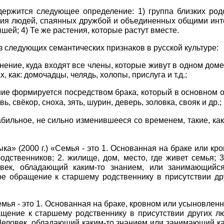
содержится следующее определение:
1)
группа близких родс
зация людей, спаянных дружбой и объединенных общими ин
нышей;
4)
Те же растения, которые растут вместе.
из следующих семантических признаков в русской культуре:
ение, куда входят все члены, которые живут в одном дом
 как: домочадцы, челядь, холопы, прислуга и т.д.;
ение формируется посредством брака, который в основном 
ь, свёкор, сноха, зять, шурин, деверь, золовка, свояк и др.;
бильное, не сильно изменившееся со временем, такие, как ма
ыка» (2000 г.) «Семья - это 1. Основанная на браке или 
одственников; 2. жилище, дом, место, где живет семья; 
овек, обладающий каким-то знанием, или занимающийс
ое обращение к старшему родственнику в присутствии дру
Семья - это 1. Основанная на браке, кровном или усыновле
щение к старшему родственнику в присутствии других лю
 Человек, обладающий каким-то знанием или занимающий ка