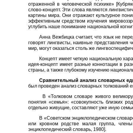
отраженной в человеческой психике»
[
Кубряк
слово-концепт. Эти слова
являются лингвистич
картины мира. Они отражают культурное пони
эффективным средством изучения мировоззре
углубить наше понимание национальной когнит
Анна Вежбицка считает, что язык не пер
говорят лингвисты, наивные представления ч
мир, могут оказаться столь же лингвоспецифи
Концепт имеет четкую национальную хара
идея-концепт имеет разные коннотации в ра
страны, а также глубокому изучению национал
Сравнительный анализ словарных ед
был проведен анализ словарных толкований ег
В «Толковом словаре живого великор
понятия «семья»: «совокупность близких ро
отдельно живущие, составляют уже иную семь
В «Советском энциклопедическом словар
или кровном родстве малая группа, член
энциклопедический словарь, 1980
]
.