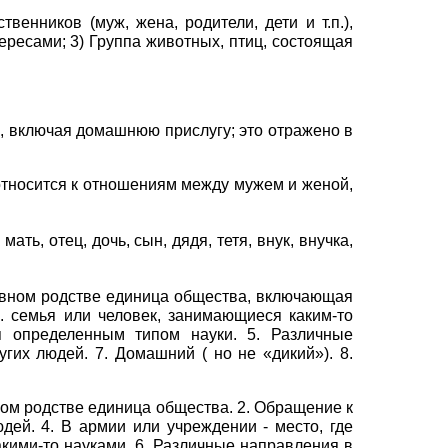
твенников (муж, жена, родители, дети и т.п.),
тересами;
3)
Группа животных, птиц, состоящая
е, включая домашнюю прислугу; это отражено в
относится к отношениям между мужем и женой,
ть, отец, дочь, сын, дядя, тетя, внук, внучка,
кровном родстве единица общества, включающая
3. семья или человек, занимающиеся каким-то
я определенным типом науки. 5. Различные
гих людей. 7. Домашний ( но не «дикий»). 8.
нном родстве единица общества. 2. Обращение к
дей. 4. В армии или учреждении - место, где
кими-то науками. 6. Различные направления в