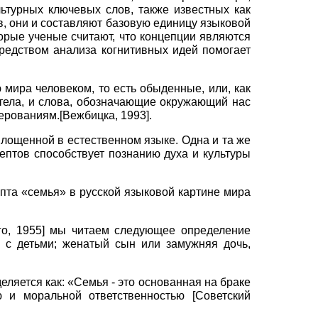
ьтурных ключевых слов, также известных как
в, они и составляют базовую единицу языковой
орые ученые считают, что концепции являются
редством анализа когнитивных идей помогает
 мира человеком, то есть обыденные, или, как
 тела, и слова, обозначающие окружающий нас
верованиям.
[
Вежбицка, 1993
]
.
площенной в естественном языке. Одна и та же
птов способствует познанию духа и культуры
пта «семья» в русской языковой картине мира
о, 1955
]
мы читаем следующее определение
и с детьми; женатый сын или замужняя дочь,
деляется как: «Семья
-
это основанная на браке
ю и моральной ответственностью
[
Советский