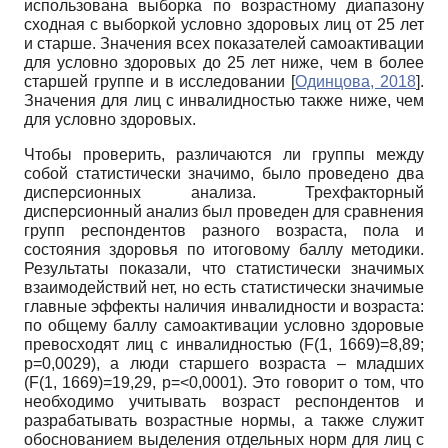
использована выборка по возрастному диапазону
сходная с выборкой условно здоровых лиц от 25 лет
и старше. Значения всех показателей самоактивации
для условно здоровых до 25 лет ниже, чем в более
старшей группе и в исследовании
[
Одинцова, 2018
]
.
Значения для лиц с инвалидностью также ниже, чем
для условно здоровых.
Чтобы проверить, различаются ли группы между
собой статистически значимо, было проведено два
дисперсионных анализа. Трехфакторный
дисперсионный анализ был проведен для сравнения
групп респондентов разного возраста, пола и
состояния здоровья по итоговому баллу методики.
Результаты показали, что статистически значимых
взаимодействий нет, но есть статистически значимые
главные эффекты наличия инвалидности и возраста:
по общему баллу самоактивации условно здоровые
превосходят лиц с инвалидностью (F(1, 1669)=8,89;
p=0,0029), а люди старшего возраста – младших
(F(1, 1669)=19,29, p=<0,0001). Это говорит о том, что
необходимо учитывать возраст респондентов и
разрабатывать возрастные нормы, а также служит
обоснованием выделения отдельных норм для лиц с