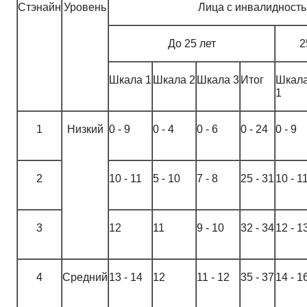
Стэнайн
Уровень
Лица с инвалидност
До 25 лет
2
Шкала 1
Шкала 2
Шкала 3
Итог
Шкал
1
1
Низкий
0 - 9
0 - 4
0 - 6
0 - 24
0 - 9
2
10 - 11
5 - 10
7 - 8
25 - 31
10 - 1
3
12
11
9 - 10
32 - 34
12 - 1
4
Средний
13 - 14
12
11 - 12
35 - 37
14 - 1