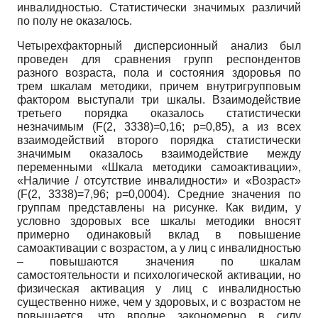
инвалидностью. Статистически значимых различий
по полу не оказалось.
Четырехфакторный дисперсионный анализ был
проведен для сравнения групп респондентов
разного возраста, пола и состояния здоровья по
трем шкалам методики, причем внутригрупповым
фактором выступали три шкалы. Взаимодействие
третьего порядка оказалось статистически
незначимым (F(2, 3338)=0,16; p=0,85), а из всех
взаимодействий второго порядка статистически
значимым оказалось взаимодействие между
переменными «Шкала методики самоактивации»,
«Наличие / отсутствие инвалидности» и «Возраст»
(F(2, 3338)=7,96; p=0,0004). Средние значения по
группам представлены на рисунке. Как видим, у
условно здоровых все шкалы методики вносят
примерно одинаковый вклад в повышение
самоактивации с возрастом, а у лиц с инвалидностью
– повышаются значения по шкалам
самостоятельности и психологической активации, но
физическая активация у лиц с инвалидностью
существенно ниже, чем у здоровых, и с возрастом не
повышается, что вполне закономерно в силу