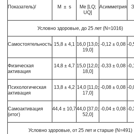
Показатель)/
M ± s
Me [LQ;
Асимметрия
Э
UQ]
Условно здоровые, до 25 лет (N=1016)
Самостоятельность
15,8 ± 4,1
16,0 [13,0;
-0,12 ± 0,08
-0,
19,0]
Физическая
14,8 ± 4,7
15,0 [12,0;
-0,33 ± 0,08
-0,
активация
18,0]
Психологическая
13,8 ± 4,2
14,0 [11,0;
-0,08 ± 0,08
-0,
активация
17,0]
Самоактивация
44,4 ± 10,7
44,0 [37,0;
-0,04 ± 0,08
-0,
(итог)
52,0]
Условно здоровые, от 25 лет и старше (N=491)