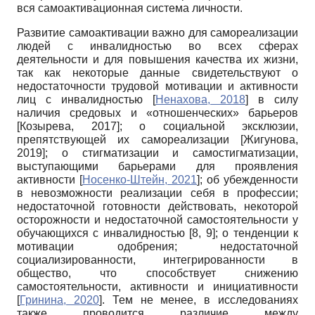
вся самоактивационная система личности.
Развитие самоактивации важно для самореализации
людей с инвалидностью во всех сферах
деятельности и для повышения качества их жизни,
так как некоторые данные свидетельствуют о
недостаточности трудовой мотивации и активности
лиц с инвалидностью
[
Ненахова, 2018
]
в силу
наличия средовых и «отношенческих» барьеров
[
Козырева, 2017
]
; о социальной эксклюзии,
препятствующей их самореализации
[
Жигунова,
2019
]
; о стигматизации и самостигматизации,
выступающими барьерами для проявления
активности
[
Носенко-Штейн, 2021
]
; об убежденности
в невозможности реализации себя в профессии;
недостаточной готовности действовать, некоторой
осторожности и недостаточной самостоятельности у
обучающихся с инвалидностью [8, 9]; о тенденции к
мотивации одобрения; недостаточной
социализированности, интегрированности в
общество, что способствует снижению
самостоятельности, активности и инициативности
[
Гринина, 2020
]
. Тем не менее, в исследованиях
также проводится различие между