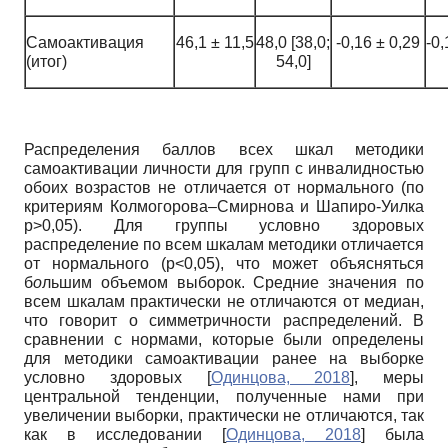
Самоактивация
46,1 ± 11,5
48,0 [38,0;
-0,16 ± 0,29
-0,
(итог)
54,0]
Распределения баллов всех шкал методики
самоактивации личности для групп с инвалидностью
обоих возрастов не отличается от нормального (по
критериям Колмогорова–Смирнова и Шапиро-Уилка
р>0,05). Для группы условно здоровых
распределение по всем шкалам методики отличается
от нормального (р<0,05), что может объясняться
б
о
льшим объемом выборок. Средние значения по
всем шкалам практически не отличаются от медиан,
что говорит о симметричности распределений. В
сравнении с нормами, которые были определены
для методики самоактивации ранее на выборке
условно здоровых
[
Одинцова, 2018
]
, меры
центральной тенденции, полученные нами при
увеличении выборки, практически не отличаются, так
как в исследовании
[
Одинцова, 2018
]
была