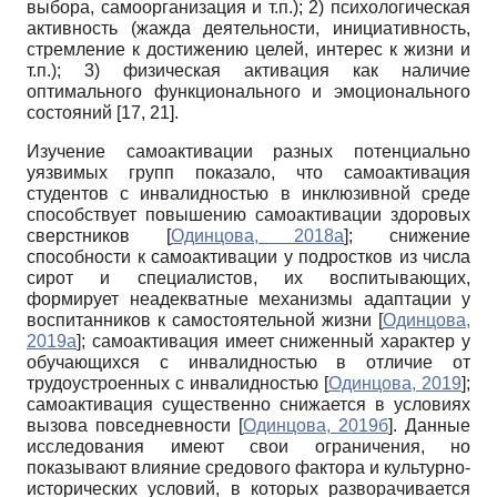
выбора, самоорганизация и т.п.); 2) психологическая
активность (жажда деятельности, инициативность,
стремление к достижению целей, интерес к жизни и
т.п.); 3) физическая активация как наличие
оптимального функционального и эмоционального
состояний [17, 21].
Изучение самоактивации разных потенциально
уязвимых групп показало, что самоактивация
студентов с инвалидностью в инклюзивной среде
способствует повышению самоактивации здоровых
сверстников
[
Одинцова, 2018а
]
; снижение
способности к самоактивации у подростков из числа
сирот и специалистов, их воспитывающих,
формирует неадекватные механизмы адаптации у
воспитанников к самостоятельной жизни
[
Одинцова,
2019а
]
; самоактивация имеет сниженный характер у
обучающихся с инвалидностью в отличие от
трудоустроенных с инвалидностью
[
Одинцова, 2019
]
;
самоактивация существенно снижается в условиях
вызова повседневности
[
Одинцова, 2019б
]
. Данные
исследования имеют свои ограничения, но
показывают влияние средового фактора и культурно-
исторических условий, в которых разворачивается