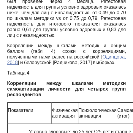
был проведен через 4 месяца. Ретестовая
надежность для группы условно здоровых оказалась
ниже, чем для лиц с инвалидностью: от 0,49 до 0,70
по шкалам методики vs от 0,75 до 0,79. Ретестовая
надежность для итогового показателя оказалась
равна 0,61 для группы условно здоровых и 0,83 для
лиц с инвалидностью.
Корреляции между шкалами методик и общим
баллом (табл. 4) схожи с корреляциями,
полученными нами ранее на российской
[
Одинцова,
2018
]
и белорусской
[
Радчикова, 2017
]
выборках.
Таблица 4
Корреляции между шкалами методики
самоактивации личности для четырех групп
респондентов
Показатели
Физическая
Психологическая
Самоа
активация
активация
(итог)
Условно здоровые: до 25 лет / 25 лет и старше