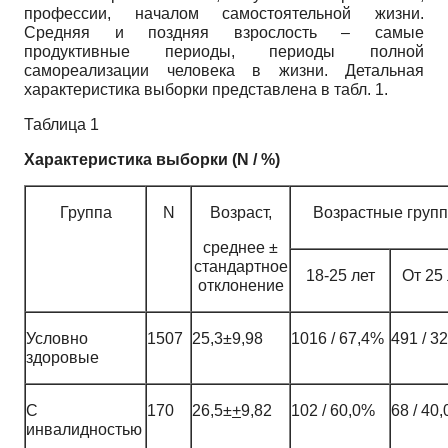
профессии, началом самостоятельной жизни.
Средняя и поздняя взрослость – самые
продуктивные периоды, периоды полной
самореализации человека в жизни. Детальная
характеристика выборки представлена в табл. 1.
Таблица 1
Характеристика выборки (
N
/ %)
Группа
N
Возраст,
Возрастные груп
среднее ±
стандартное
18-25 лет
От 25 
отклонение
Условно
1507
25,3±9,98
1016 / 67,4%
491 / 3
здоровые
С
170
26,5±
+
9,82
102 / 60,0%
68 / 40
инвалидностью