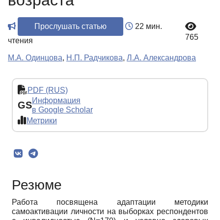
возраста
Прослушать статью
22 мин.
765
чтения
М.А. Одинцова
,
Н.П. Радчикова
,
Л.А. Александрова
PDF (RUS)
Информация
GS
в Google Scholar
Метрики
Резюме
Работа посвящена адаптации методики
самоактивации личности на выборках респондентов