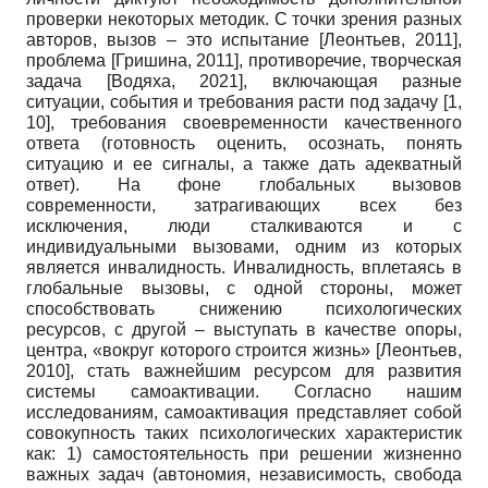
проверки некоторых методик. С точки зрения разных
авторов, вызов – это испытание
[
Леонтьев, 2011
]
,
проблема
[
Гришина, 2011
]
, противоречие, творческая
задача
[
Водяха, 2021
]
, включающая разные
ситуации, события и требования расти под задачу [1,
10], требования своевременности качественного
ответа (готовность оценить, осознать, понять
ситуацию и ее сигналы, а также дать адекватный
ответ). На фоне глобальных вызовов
современности, затрагивающих всех без
исключения, люди сталкиваются и с
индивидуальными вызовами, одним из которых
является инвалидность. Инвалидность, вплетаясь в
глобальные вызовы, с одной стороны, может
способствовать снижению психологических
ресурсов, с другой – выступать в качестве опоры,
центра, «вокруг которого строится жизнь»
[
Леонтьев,
2010
]
, стать важнейшим ресурсом для развития
системы самоактивации. Согласно нашим
исследованиям, самоактивация представляет собой
совокупность таких психологических характеристик
как: 1) самостоятельность при решении жизненно
важных задач (автономия, независимость, свобода