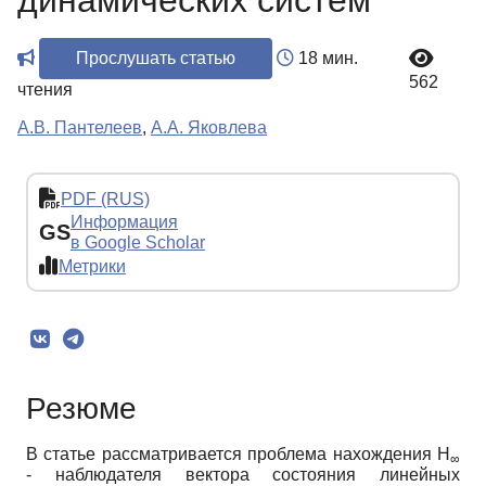
динамических систем
Прослушать статью
18 мин.
562
чтения
А.В. Пантелеев
,
А.А. Яковлева
PDF (RUS)
Информация
GS
в Google Scholar
Метрики
Резюме
В статье рассматривается проблема нахождения Н
∞
- наблюдателя вектора состояния линейных