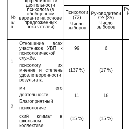
эффективности
деятельности
Ру
психолога (в
Психологи
Руководители
обобщенном
№
(72)
ОУ (35)
варианте на основе
предложенных
п/
Число
Число
п
показателей)
выборов
выборов
Отношение всех
участников УВП к
99
6
психологической
службе,
1
психологу, их
мнение и степень
(137 %)
(17 %)
удовлетворенности
результата­
ми его
деятельности
11
18
Благоприятный
2
психологиче­
ский климат в
(15 %)
(15 %)
школьном
коллективе