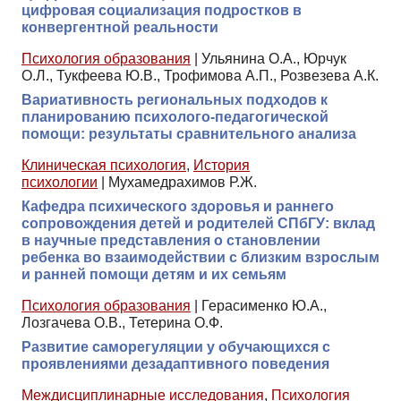
цифровая социализация подростков в
конвергентной реальности
Психология образования
|
Ульянина О.А., Юрчук
О.Л., Тукфеева Ю.В., Трофимова А.П., Розвезева А.К.
Вариативность региональных подходов к
планированию психолого-педагогической
помощи: результаты сравнительного анализа
Клиническая психология
,
История
психологии
|
Мухамедрахимов Р.Ж.
Кафедра психического здоровья и раннего
сопровождения детей и родителей СПбГУ: вклад
в научные представления о становлении
ребенка во взаимодействии с близким взрослым
и ранней помощи детям и их семьям
Психология образования
|
Герасименко Ю.А.,
Лозгачева О.В., Тетерина О.Ф.
Развитие саморегуляции у обучающихся с
проявлениями дезадаптивного поведения
Междисциплинарные исследования
,
Психология