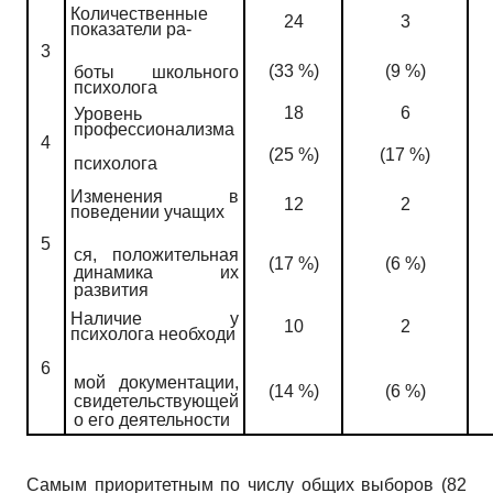
Количественные
24
3
показатели ра-
3
(33 %)
(9 %)
боты школьного
психолога
18
6
Уровень
профессионализма
4
(25 %)
(17 %)
психолога
Изменения в
12
2
поведении учащих­
5
ся, положительная
(17 %)
(6 %)
динамика их
развития
Наличие у
10
2
психолога необходи­
6
мой документации,
(14 %)
(6 %)
свидетельствующей
о его деятельности
Самым приоритетным по числу общих выборов (82