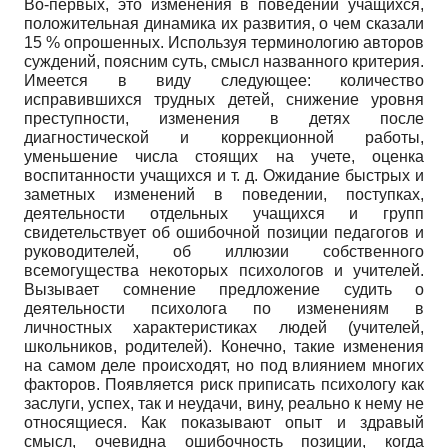
Во-первых, это изменения в поведении учащихся,
положительная динамика их развития, о чем сказали
15 % опрошенных. Используя терминологию авторов
суждений, поясним суть, смысл названного критерия.
Имеется в виду следующее: количество
исправившихся трудных детей, снижение уровня
преступности, изменения в детях после
диагностической и коррекционной работы,
уменьшение числа стоящих на учете, оценка
воспитанности учащихся и т. д. Ожидание быстрых и
заметных изменений в поведении, поступках,
деятельности отдельных учащихся и групп
свидетельствует об ошибочной позиции педагогов и
руководителей, об иллюзии собственного
всемогущества некоторых психологов и учителей.
Вызывает сомнение предложение судить о
деятельности психолога по изменениям в
личностных характеристиках людей (учителей,
школьников, родителей). Конечно, такие изменения
на самом деле происходят, но под влиянием многих
факторов. Появляется риск приписать психологу как
заслуги, успех, так и неудачи, вину, реально к нему не
относящиеся. Как показывают опыт и здравый
смысл, очевидна ошибочность позиции, когда