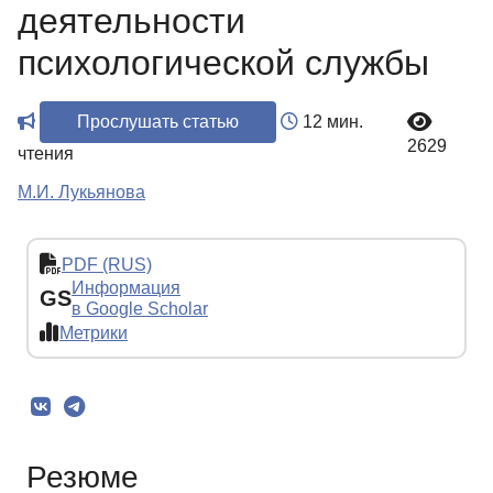
деятельности
психологической службы
Прослушать статью
12 мин.
2629
чтения
М.И. Лукьянова
PDF (RUS)
Информация
GS
в Google Scholar
Метрики
Резюме