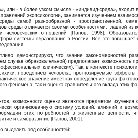
, или - в более узком смысле - «индивид-среда», входит 
аправлений экопсихологии, занимается изучением взаимос
реды самой разнообразной - пространственной, семей
ов среды отличается своими особенностями, главной из 
 и человеческих отношений
[
Панов, 1998
]
. Образовате
форм системы образования в России. Все это повышает н
следования.
тливо демонстрируют, что знание закономерностей раз
м случае образовательной) предполагает возможность про
рофессиональных, клинических). Так, в контексте психол
хики, поведением человека, прогнозируемые эффекты 
актическое значение имеет как определение круга факторо
кого феномена, так и оценка сравнительного вклада этих 
нтов, возможности оценки являются предметом изучения с
чески организованную систему условий, влияний и возм
формации этих потребностей в жизненные ценности, ч
звитие и саморазвитие
[
Панов, 2001
]
.
о выделить ряд особенностей: