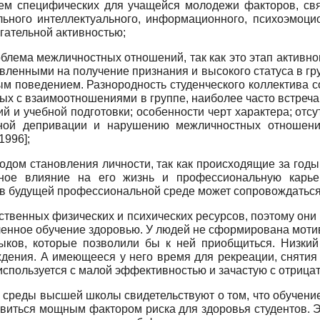
ием специфических для учащейся молодежи факторов, связ
льного интеллектуального, информационного, психоэмоци
гательной активностью;
блема межличностных отношений, так как это этап активн
ленными на получение признания и высокого статуса в гр
ым поведением. Разнородность студенческого коллектива 
ных с взаимоотношениями в группе, наиболее часто встреч
ий и учебной подготовки; особенности черт характера; отс
ной депривации и нарушению межличностных отношений
 1996
]
;
дом становления личности, так как происходящие за год
етное влияние на его жизнь и профессиональную карь
 в будущей профессиональной среде может сопровождатьс
твенных физических и психических ресурсов, поэтому они 
енное обучение здоровью. У людей не сформирована мотив
ыков, которые позволили бы к ней приобщиться. Низкий
ения. А имеющееся у него время для рекреации, снятия
используется с малой эффективностью и зачастую с отриц
среды высшей школы свидетельствуют о том, что обучени
явиться мощным фактором риска для здоровья студентов. 