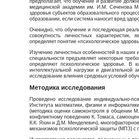
предполагает, что обучение и развитие долж
медицинской академии им. И.М. Сеченова М.
здоровья субъектов образовательного процес
образовании, если система наносит вред здо
Очевидно, что обучение и последующая реали
совокупность личностных характеристик, 
определяет понятие «психологическое здоров
Изучению личностных особенностей в наших и
специальности предъявляет некоторые требо
определяют психологическое здоровье. В 
интеллектуальной нагрузки и двигательной 
исследование влияния средо­вых условий обуч
Методика исследования
Проведено исследование индивидуально-пси
Института математики, физики и информатики
(методика оценки самоконтроля в общении М.
конфликтному поведению К. Томаса, самооценк
К.К. Яхин и Д.М. Менделевич), многофакторно
механизмов психологической защиты (МПЗ) с 