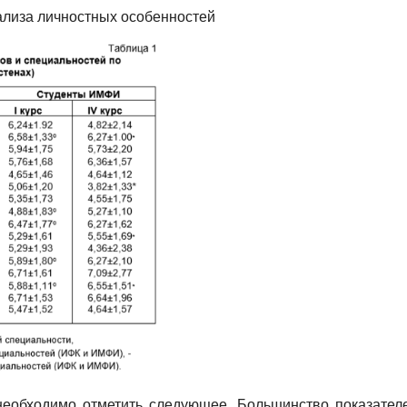
ализа личностных особенностей
еобходимо отметить следующее. Большинство показателей