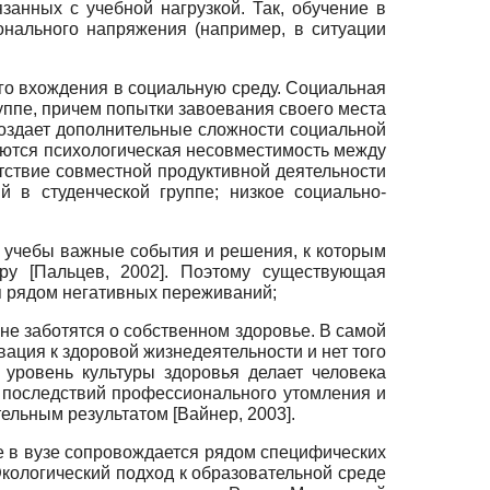
анных с учебной нагрузкой. Так, обучение в
онального напряжения (например, в ситуации
ого вхождения в социальную среду. Социальная
уппе, причем попытки завоевания своего места
создает дополнительные сложности социальной
аются психологическая несовместимость между
утствие совместной продуктивной деятельности
 в студенческой группе; низкое социально­
ы учебы важные события и решения, к которым
еру
[
Пальцев, 2002
]
. Поэтому существующая
я рядом негативных переживаний;
не заботятся о собственном здоровье. В самой
ация к здоровой жизнедеятельности и нет того
 уровень культуры здоровья делает человека
 последствий профессионального утомления и
ательным результатом
[
Вайнер, 2003
]
.
е в вузе сопровождается рядом специфических
Экологический подход к образовательной среде