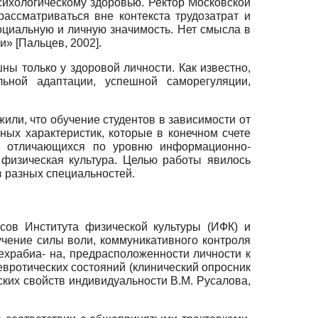
сихологическому здоровью. Ректор Московской
ассматриваться вне контекста трудозатрат и
оциальную и личную значимость. Нет смысла в
ни»
[
Пальцев, 2002
]
.
ы только у здоровой личности. Как известно,
льной адаптации, успешной саморегуляции,
ли, что обучение студентов в зависимости от
ых характеристик, которые в конечном счете
я, отличающихся по уровню информационно-
 физическая культура. Целью работы явилось
в разных специальностей.
сов Института физической культуры (ИФК) и
учение силы воли, коммуникативного контроля
ехрабиа- на, предрасположенности личности к
евротических состояний (клинический опросник
ских свойств индивидуальности В.М. Русалова,