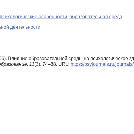
психологические особенности
,
образовательная среда
ной деятельности
2006). Влияние образовательной среды на психологическое 
образование,
11
(3), 74–88. URL:
https://psyjournals.ru/journa