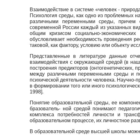
Взаимодействие в системе «человек - природа»
Психология среды, как одно из проблемных н
различными переменными среды, причем с
современной России каждый из указанных вид
общим кризисом социально-экономических
обусловливает необходимость проведения ре
таковой, как фактору, условию или объекту ис
Представленные в литературе данные отче
взаимодействия с окружающей средой (в наше
построения предикторов (онтогенетических, п
между различными переменными среды и пси
психической деятельности человека. Научно-пр
в формировании того или иного психологичес
1998
]
.
Понятие образовательной среды, ее компоне
бразователь- ной средой понимают педагоги
комплекса потребностей личности и транс
образовательном процессе, их личностное ра
В образовательной среде высшей школы можн