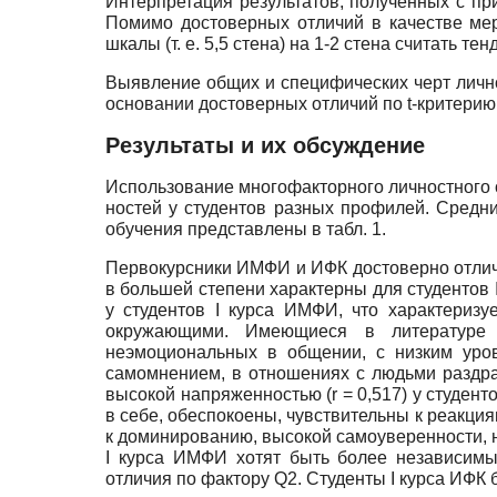
Интерпретация результатов, полученных с пр
Помимо достоверных отличий в качестве ме
шкалы (т. е. 5,5 стена) на 1-2 стена считать т
Выявление общих и специфических черт лично
основании достоверных отличий по
t
-критерию
Результаты и их обсуждение
Использование многофакторного личностного о
ностей у студентов разных профилей. Средни
обучения представлены в табл. 1.
Первокурсники ИМФИ и ИФК достоверно отли
в большей степени характерны для студентов
у студентов I курса ИМФИ, что характеризу
окружающими. Имеющиеся в литературе 
неэмоциональных в общении, с низким уро
самомнением, в отношениях с людьми раздра
высокой напряженностью
(r
= 0,517) у студен
в себе, обеспокоены, чувствительны к реакция
к доминированию, высокой самоуверенности, 
I курса ИМФИ хотят быть более независимы
отличия по фактору
Q
2. Студенты I курса ИФК