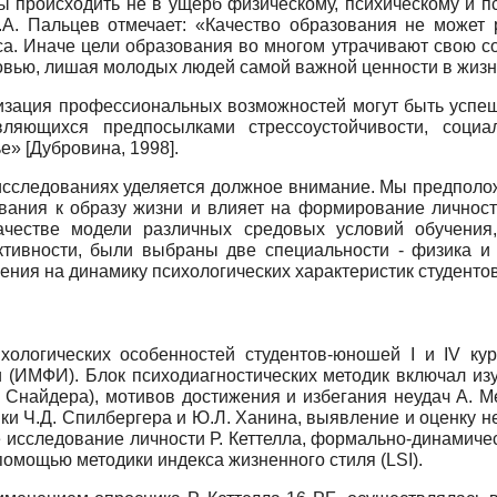
ны происходить не в ущерб физическому, психическому и п
А. Пальцев отмечает: «Качество образования не может р
са. Иначе цели образования во многом утрачивают свою с
ровью, лишая молодых людей самой важной ценности в жиз
зация профессиональных возможностей могут быть успешн
являющихся предпосылками стрессоустойчивости, социа
ье»
[
Дубровина, 1998
]
.
сследованиях уделяется должное внимание. Мы предположи
вания к образу жизни и влияет на формирование личностн
качестве модели различных средовых условий обучени
активности, были выбраны две специальности - физика и
ения на динамику психологических характеристик студенто
хологических особенностей студентов-юношей I и IV кур
 (ИМФИ). Блок психодиагностических методик включал из
 Снайдера), мотивов достижения и избегания неудач А. М
и Ч.Д. Спилбергера и Ю.Л. Ханина, выявление и оценку н
е исследование личности Р. Кеттелла, формально-динамиче
помощью методики индекса жизненного стиля
(LSI).