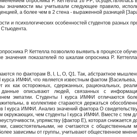
именением опросника Р. Кеттелла 16
PF
, осуществлялась 
ры значимости мы учитывали следующее правило, исполь
енденцией, а более чем в 2 стена - выраженной разницей
[
Зар
сти и психологических особенностей студентов разных п
 Стьюдента.
просника Р. Кеттелла позволило выявить в процессе обучен
е значения показателей по шкалам опросника Р. Кеттелла
чаются по факторам В,
I
,
L
,
O
,
Q
1. Так, абстрактное мышлен
 I курса ИМФИ, что является известным фактом
[
Васильева,
ет их как осторожных, сдержанных, рациональных, реал
данные описывают людей, связанных с информацион
внем эмпатии. Студенты I курса ИМФИ отличаются бол
жительны, в коллективе стараются держаться обособлен
тов I курса ИМФИ. Анализ значений фактора
O
свидетельству
м окружающих, чем студенты I курса ИМФИ. Вместе с тем д
неуступчивости, упрямству (фактор
E
), которая снижается 
ми, самостоятельными, не считаются с общественным м
 более зависимы от группы, учитывают общественное мнени