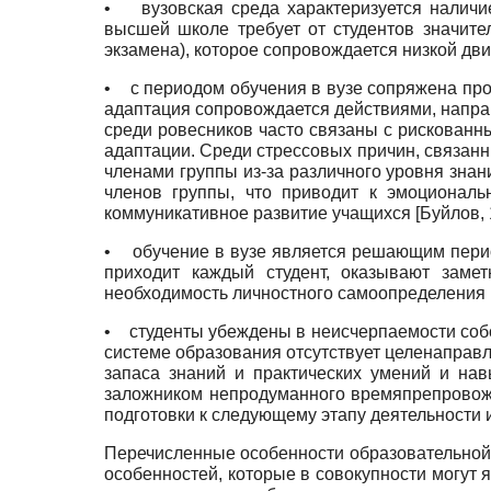
•
вузовская среда характеризуется налич
высшей школе требует от студентов значите
экзамена), которое сопровождается низкой дви
•
с периодом обучения в вузе сопряжена про
адаптация сопровождается действиями, направ
среди ровесников часто связаны с рискованн
адаптации. Среди стрессовых причин, связан
членами группы из-за различного уровня знан
членов группы, что приводит к эмоциональ
коммуникативное развитие учащихся
[
Буйлов,
•
обучение в вузе является решающим перио
приходит каждый студент, оказывают зам
необходимость личностного самоопределения
•
студенты убеждены в неисчерпаемости собс
системе образования отсутствует целенаправл
запаса знаний и практических умений и нав
заложником непродуманного времяпрепровожд
подготовки к следующему этапу деятельности 
Перечисленные особенности образовательной 
особенностей, которые в совокупности могут 