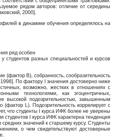
в соответствии с общепринятыми трактовками.
зуемое рядом авторов: отличие от середины
аковский, 2000
]
.
рофилей в динамике обучения определялось на
ия ряд особен­
 у студентов разных специальностей и курсов
ие (фактор В), собранность, сообразительность
 1998
]
. По фактору I значения достоверно ниже
истичных, возможно, жестких в отношениях с
ными технологиями, как эгоцентричных,
ее высокой подозрительностью, завышенным
но (фактор
L
). Подозрительность коррелирует с
ет, что студенты I курса ИФК более не уверены
ля студентов I курса ИФК характерна тенденция
до средних значений к старшему курсу. Студенты
нением, о чем свидетельствуют достоверные
е.