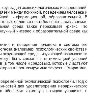
в круг задач экопсихологических исследований.
вязей между психикой, поведением человека и
ной, информационной, образовательной. В
которых является нестабильность, вызываемая
льная среда также переживает кризис, что
аучный интерес к образовательной среде как
вития и поведения человека в системе его
гноза (например, психологических свойств) и
огии окружающей среды, изучающей взаимосвязи
могут быть связаны с оптимизацией условий
в (в том числе и средовых), которые участвуют
факторов в прогнозируемые эффекты
[
Марютина,
овременной экологической психологии. Под о
ожностей для удовлетворения иерархического
то обеспечит активную позицию учащихся в