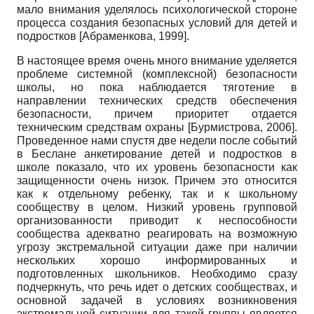
мало внимания уделялось психологической стороне
процесса создания безопасных условий для детей и
подростков
[
Абраменкова, 1999
]
.
В настоящее время очень много внимание уделяется
проблеме системной (комплексной) безопасности
школы, но пока наблюдается тяготение в
направлении технических средств обеспечения
безопасности, причем приоритет отдается
техническим средствам охраны
[
Бурмистрова, 2006
]
.
Проведенное нами спустя две недели после событий
в Беслане анкетирование детей и подростков в
школе показало, что их уровень безопасности как
защищенности очень низок. Причем это относится
как к отдельному ребенку, так и к школьному
сообществу в целом. Низкий уровень групповой
организованности приводит к неспособности
сообщества адекватно реагировать на возможную
угрозу экстремальной ситуации даже при наличии
нескольких хорошо информированных и
подготовленных школьников. Необходимо сразу
подчеркнуть, что речь идет о детских сообществах, и
основной задачей в условиях возникновения
экстремальной ситуации для такой группы является