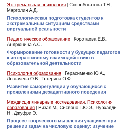
Экстремальная психология
|
Скоробогатова Т.Н.,
Марголин А.Д.
Психологическая подготовка студентов к
экстремальным ситуациям средствами
виртуальной реальности
Педагогическое образование
|
Коротаева Е.В.,
Андрюнина А.С.
Формирование готовности у будущих педагогов
к интерактивному взаимодействию в
образовательной деятельности
Психология образования
|
Герасименко Ю.А.,
Лозгачева О.В., Тетерина О.Ф.
Развитие саморегуляции у обучающихся с
проявлениями дезадаптивного поведения
Междисциплинарные исследования
,
Психология
образования
|
Ризал М., Сисвоно Т.Ю.Э., Нурхаяди
Н., Джуфри Э.
Процесс творческого мышления учащихся при
решении задач на числовую оценку: изучение