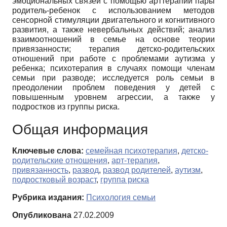
эмоциональных связей с помощью арттерапии пары
родитель-ребенок с использованием методов
сенсорной стимуляции двигательного и когнитивного
развития, а также невербальных действий; анализ
взаимоотношений в семье на основе теории
привязанности; терапия детско-родительских
отношений при работе с проблемами аутизма у
ребенка; психотерапия в случаях помощи членам
семьи при разводе; исследуется роль семьи в
преодолении проблем поведения у детей c
повышенным уровнем агрессии, а также у
подростков из группы риска.
Общая информация
Ключевые слова:
семейная психотерапия
,
детско-
родительские отношения
,
арт-терапия
,
привязанность
,
развод
,
развод родителей
,
аутизм
,
подростковый возраст
,
группа риска
Рубрика издания:
Психология семьи
Опубликована
27.02.2009