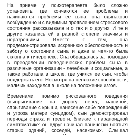
На приеме у психотерапевта было сложно
установить, где кончаются ее проблемы и
начинаются проблемы ее сына: она одинаково
возбужденно и с видимым проявлением стрессового
состояния рассказывала и о тех и о других. И те и
другие казались ей в равной степени значимы и
неразрешимы. Вместе с тем, она
продемонстрировала искреннюю обеспокоенность и
заботу о состоянии сына и даже в чем-то была
склонна к гиперопеке. Она обращалась за помощью
в преодолении поведенческих проблем сына в
различные организации - лечебные и социальные, а
также работала в школе, где учился ее сын, чтобы
поддержать его. Несмотря на неплохие способности,
мальчик находился в школе на положении изгоя.
Временами, помимо рискованного поведения
(выпрыгивание на дорогу перед машиной,
спрыгивание с крыши, нанесение себе повреждений
и угроза матери суицидом), сын демонстрировал
периоды страха и тревоги, близкие к параноидной
симптоматике: он вдруг начинал панически бояться
старых зданий, соседей, насекомых. Слышал