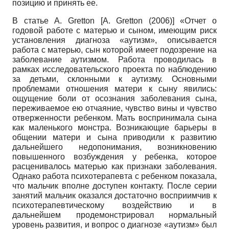
позицию и принять ее.
В статье A. Gretton
[
A. Gretton (2006)
]
«Отчет о
годовой работе с матерью и сыном, имеющим риск
установления диагноза «аутизм», описывается
работа с матерью, сын которой имеет подозрение на
заболевание аутизмом. Работа проводилась в
рамках исследовательского проекта по наблюдению
за детьми, склонными к аутизму. Основными
проблемами отношения матери к сыну явились:
ощущение боли от осознания заболевания сына,
переживаемое ею отчаяние, чувство вины и чувство
отверженности ребенком. Мать воспринимала сына
как маленького монстра. Возникающие барьеры в
общении матери и сына приводили к развитию
дальнейшего недопонимания, возникновению
повышенного возбуждения у ребенка, которое
расценивалось матерью как признаки заболевания.
Однако работа психотерапевта с ребенком показала,
что мальчик вполне доступен контакту. После серии
занятий мальчик оказался достаточно восприимчив к
психотерапевтическому воздействию и в
дальнейшем продемонстрировал нормальный
уровень развития, и вопрос о диагнозе «аутизм» был