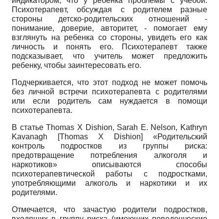
индикатором, что у ребенка проблемы с учебой.
Психотерапевт, обсуждая с родителем разные
стороны детско-родительских отношений -
понимание, доверие, авторитет, - помогает ему
взглянуть на ребенка со стороны, увидеть его как
личность и понять его. Психотерапевт также
подсказывает, что учитель может предложить
ребенку, чтобы заинтересовать его.
Подчеркивается, что этот подход не может помочь
без личной встречи психотерапевта с родителями
или если родитель сам нуждается в помощи
психотерапевта.
В статье Thomas X Dishion, Sarah E. Nelson, Kathryn
Kavanagh
[
Thomas X Dishion
]
«Родительский
контроль подростков из группы риска:
предотвращение потребления алкоголя и
наркотиков» описываются способы
психотерапевтической работы с подростками,
употребляющими алкоголь и наркотики и их
родителями.
Отмечается, что зачастую родители подростков,
входящих в группу риска (имеющих поведенческие