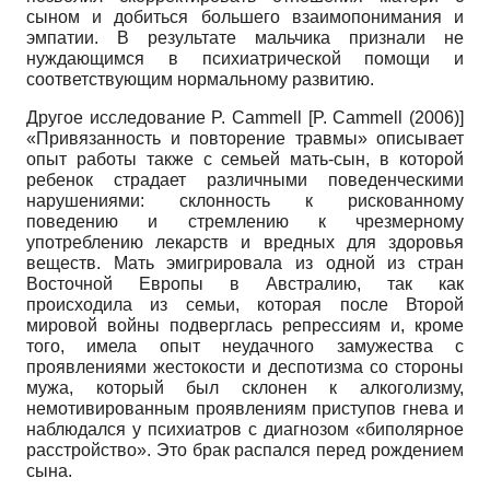
сыном и добиться большего взаимопонимания и
эмпатии. В результате мальчика признали не
нуждающимся в психиатрической помощи и
соответствующим нормальному развитию.
Другое исследование P. Cammell
[
P. Cammell (2006)
]
«Привязанность и повторение травмы» описывает
опыт работы также с семьей мать-сын, в которой
ребенок страдает различными поведенческими
нарушениями: склонность к рискованному
поведению и стремлению к чрезмерному
употреблению лекарств и вредных для здоровья
веществ. Мать эмигрировала из одной из стран
Восточной Европы в Австралию, так как
происходила из семьи, которая после Второй
мировой войны подверглась репрессиям и, кроме
того, имела опыт неудачного замужества с
проявлениями жестокости и деспотизма со стороны
мужа, который был склонен к алкоголизму,
немотивированным проявлениям приступов гнева и
наблюдался у психиатров с диагнозом «биполярное
расстройство». Это брак распался перед рождением
сына.