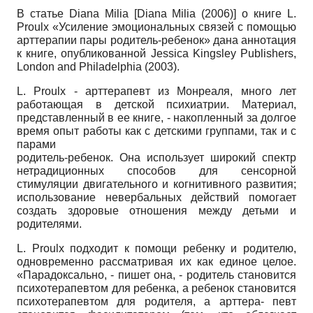
В статье Diana Milia
[
Diana Milia (2006)
]
о книге L.
Proulx «Усиление эмоциональных связей с помощью
арттерапии пары родитель-ребенок» дана аннотация
к книге, опубликованной Jessica Kingsley Publishers,
London and Philadelphia (2003).
L. Proulx - арттерапевт из Монреаля, много лет
работающая в детской психиатрии. Материал,
представленный в ее книге, - накопленный за долгое
время опыт работы как с детскими группами, так и с
парами
родитель-ребенок. Она использует широкий спектр
нетрадиционных способов для сенсорной
стимуляции двигательного и когнитивного развития;
использование невербальных действий помогает
создать здоровые отношения между детьми и
родителями.
L. Proulx подходит к помощи ребенку и родителю,
одновременно рассматривая их как единое целое.
«Парадоксально, - пишет она, - родитель становится
психотерапевтом для ребенка, а ребенок становится
психотерапевтом для родителя, а арттера- певт