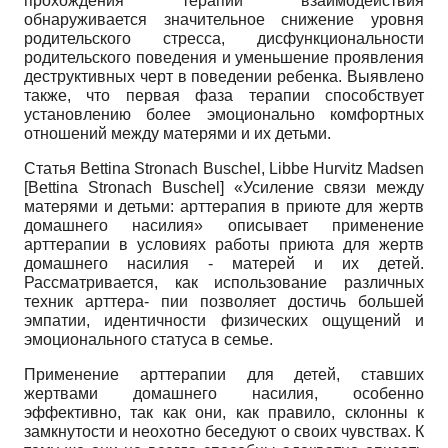
прохождения терапии взаимодействия
обнаруживается значительное снижение уровня
родительского стресса, дисфункци­ональности
родительского поведения и уменьшение проявления
деструктивных черт в поведении ребенка. Выявлено
также, что первая фаза терапии способствует
установлению более эмоционально комфортных
отношений между матерями и их детьми.
Статья Bettina Stronach Buschel, Libbe Hurvitz Madsen
[
Bettina Stronach Buschel
]
«Усиление связи между
матерями и детьми: арттерапия в приюте для жертв
домашнего насилия» описывает применение
арттерапии в условиях работы приюта для жертв
домашнего насилия - матерей и их детей.
Рассматривается, как использование различных
техник арттера- пии позволяет достичь большей
эмпатии, идентичности физических ощущений и
эмоционального статуса в семье.
Применение арттерапии для детей, ставших
жертвами домашнего насилия, особенно
эффективно, так как они, как правило, склонны к
замкнутости и неохотно беседуют о своих чувствах. К