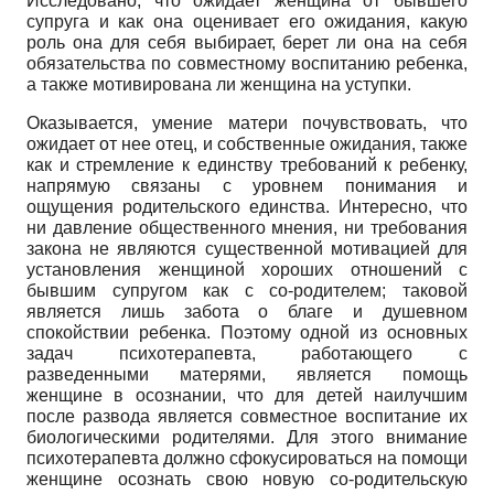
Исследовано, что ожидает женщина от бывшего
супруга и как она оценивает его ожидания, какую
роль она для себя выбирает, берет ли она на себя
обязательства по совместному воспитанию ребенка,
а также мотивирована ли женщина на уступки.
Оказывается, умение матери почувствовать, что
ожидает от нее отец, и собственные ожидания, также
как и стремление к единству требований к ребенку,
напрямую связаны с уровнем понимания и
ощущения родительского единства. Интересно, что
ни давление общественного мнения, ни требования
закона не являются существенной мотивацией для
установления женщиной хороших отношений с
бывшим супругом как с со-родителем; таковой
является лишь забота о благе и душевном
спокойствии ребенка. Поэтому одной из основных
задач психотерапевта, работающего с
разведенными матерями, является помощь
женщине в осознании, что для детей наилучшим
после развода является совместное воспитание их
биологическими родителями. Для этого внимание
психотерапевта должно сфокусироваться на помощи
женщине осознать свою новую со-родительскую