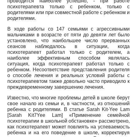
проводится наиболее успешно, - при работе
психотерапевта только с ребенком, только с
родителями или при совместной работе с ребенком и
родителями.
В ходе работы со 147 семьями с агрессивными
мальчиками в возрасте от пяти до девяти лет было
установлено, что наибольшее число прерванных
сеансов наблюдалось в ситуации, когда
психотерапевт работал только с родителем, а
наиболее эффективным способом являлась
ситуация, когда психотерапевт работал только с
ребенком. Несоответствие представления родителя
о способе лечения и реальных условий работы с
психотерапевтом также довольно часто приводило к
преждевременному завершению лечения.
Известно, что многие проблемы детей в школе берут
свое начало из семьи и, в частности, из отношений
ребенка с родителями. В статье Sarah Kit-Yee Lam
[
Sarah Kit7Yee Lam
]
«Применение семейной
психотерапии в школьной обстановке» рассмотрено,
как психотерапевт может повлиять на успеваемость
ребенка и на его поведение в школе, корректируя