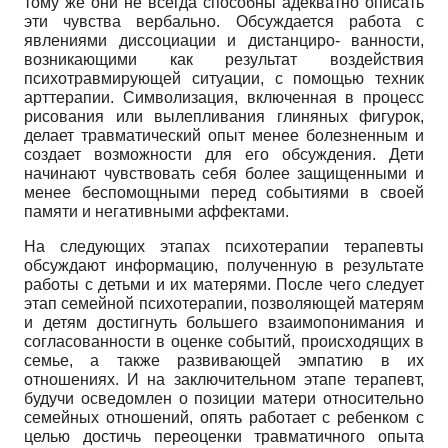
тому же они не всегда способны адекватно описать
эти чувства вербально. Обсуждается работа с
явлениями диссоциации и дистанциро- ванности,
возникающими как результат воздействия
психотравмирующей ситуации, с помощью техник
арттерапии. Символизация, включенная в процесс
рисования или вылепливания глиняных фигурок,
делает травматический опыт менее болезненным и
создает возможности для его обсуждения. Дети
начинают чувствовать себя более защищенными и
менее беспомощными перед событиями в своей
памяти и негативными аффектами.
На следующих этапах психотерапии терапевты
обсуждают информацию, полученную в результате
работы с детьми и их матерями. После чего следует
этап семейной психотерапии, позволяющей матерям
и детям достигнуть большего взаимопонимания и
согласованности в оценке событий, происходящих в
семье, а также развивающей эмпатию в их
отношениях. И на заключительном этапе терапевт,
будучи осведомлен о позиции матери относительно
семейных отношений, опять работает с ребенком с
целью достичь переоценки трав­матичного опыта