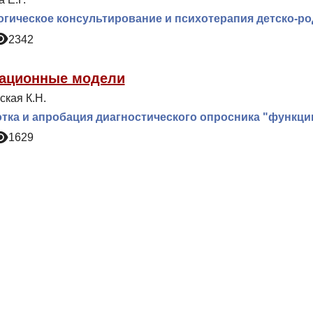
гическое консультирование и психотерапия детско-р
2342
ационные модели
ская К.Н.
тка и апробация диагностического опросника "функц
1629