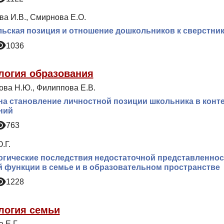
ва И.В., Смирнова Е.О.
ьская позиция и отношение дошкольников к сверстни
1036
логия образования
ова Н.Ю., Филиппова Е.В.
на становление личностной позиции школьника в конте
ний
763
.Г.
гические последствия недостаточной представленно
 функции в семье и в образовательном пространстве
1228
логия семьи
 Е.Г.