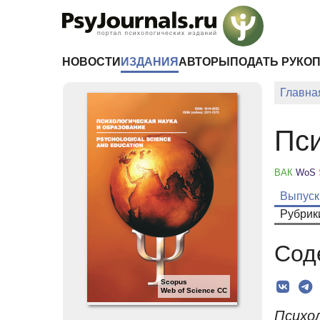
Перейти к основному содержанию
НОВОСТИ
ИЗДАНИЯ
АВТОРЫ
ПОДАТЬ РУКО
Главна
Пси
ВАК
WoS
Выпуск
Рубрик
Сод
Scopus
Web of Science CC
Психо