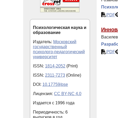
Психоло
PDF
Психологическая наука и
Иннов
образование
Василев
Издатель:
Московский
Разрабо
государственный
психолого-педагогический
PDF
университет
ISSN:
1814-2052
(Print)
ISSN:
2311-7273
(Online)
DOI:
10.17759/pse
Лицензия:
CC BY-NC 4.0
Издается с
1996
года
Периодичность: 6
выпусков в год