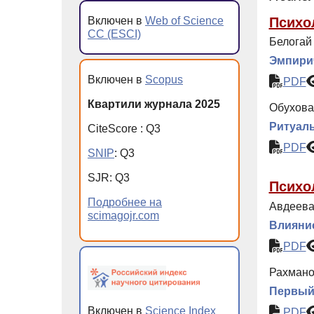
Психо
Включен в
Web of Science
CC (ESCI)
Белогай 
Эмпирич
Включен в
Scopus
PDF
Квартили журнала 2025
Обухова 
Ритуалы
CiteScore
:
Q
3
PDF
SNIP
:
Q
3
SJR
:
Q
3
Психо
Подробнее на
Авдеева 
scimagojr.com
Влияние
PDF
Рахмано
Первый 
Включен в
Science Index
PDF