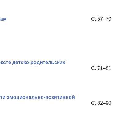
кам
С. 57–70
ксте детско-родительских
С. 71–81
сти эмоционально-позитивной
С. 82–90