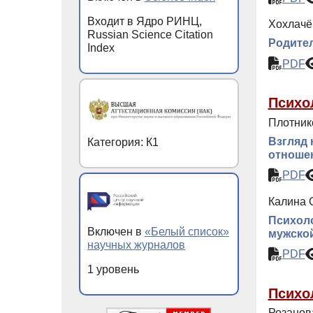
Входит в Ядро РИНЦ,
Хохлачё
Russian Science Citation
Родител
Index
PDF
Психо
Плотник
Взгляд 
Категория: К1
отноше
PDF
Калина О
Психоло
Включен в
«Белый список»
мужской
научных журналов
PDF
1 уровень
Психо
Розанова