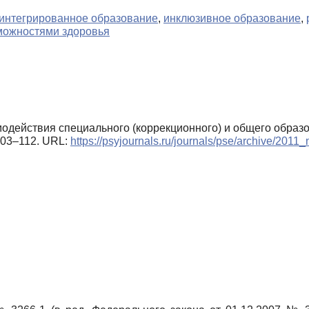
интегрированное образование
,
инклюзивное образование
,
можностями здоровья
имодействия специального (коррекционного) и общего образ
 103–112. URL:
https://psyjournals.ru/journals/pse/archive/2011