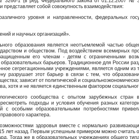
№ 3266-1 (в ред. Федерального закона от 01.12.2007 № 
и представляет собой совокупность взаимодействия:
азличного уровня и направленности, федеральных гос
ений и научных организаций».
ьного образования является неотъемлемой частью общег
ударством и обществом. Под воздействием всемирных про
защищенным его членам - детям с ограниченными возм
 образовательных барьеров. Традиционное для России ра
енное сегрегационными учреждениями, является одним из 
ну разрушает этот барьер в связи с тем, что образовани
щества; зависит от политической и социально­экономической
ва, хотя и не является единственным фактором социально
тологического сообщества с опытом зарубежных стран 
ресмотреть подходы и условия обучения разных категори
й с особыми образовательными потребностями привела
правового характера.
возможностями здоровья вместе с нормально развивающим
15 лет назад. Первым успешным примером можно считать о
ард. Тогда же в образовательных учреждениях общего ти