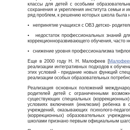
классы для детей с особыми образовательн
сохранения и укрепления института семьи и и
ряд проблем, к решению которых школа была н
•
непринятие учащихся с ОВЗ детско- родите
•
недостаток профессиональных знаний для
коррекционно­развивающего обучения, часто н
•
снижение уровня профессионализма тифлопе
Еще в 2000 году Н. Н. Малофеев
[
Малофее
реализации интегративных подходов к обучен
этих условий - придание новых функций сп
реализации особых образовательных потребнос
Реализация основных положений международ
родителей детей с ограниченными возмож
существующих специальных (коррекционных)
условиях включения (инклюзии) ребенка в
учреждений, оказывающих психолого-педаго
(коррекционных) образовательных учрежден
школами признано первым официальным шагом