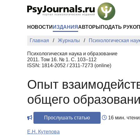
Перейти к основному содержанию
НОВОСТИ
ИЗДАНИЯ
АВТОРЫ
ПОДАТЬ РУКО
Главная
Журналы
Психологическая нау
Психологическая наука и образование
2011. Том 16. № 1. С. 103–112
ISSN: 1814-2052 / 2311-7273 (online)
Опыт взаимодейств
общего образовани
Прослушать статью
16 мин. чтени
Е.Н. Кутепова