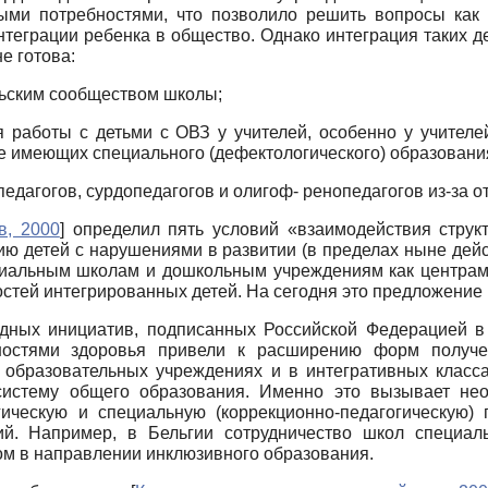
ыми потребностями, что позволило решить вопросы как 
нтеграции ребенка в общество. Однако интеграция таких 
е готова:
льским сообществом школы;
 работы с детьми с ОВЗ у учителей, особенно у учител
е имеющих специального (дефектологического) образовани
дагогов, сурдопедагогов и олигоф- ренопедагогов из-за о
в, 2000
]
определил пять условий «взаимодействия структ
ию детей с нарушениями в развитии (в пределах ныне дей
ециальным школам и дошкольным учреждениям как центрам
тей интегрированных детей. На сегодня это предложение 
ных инициатив, подписанных Российской Федерацией в 
ностями здоровья привели к расширению форм получе
 образовательных учреждениях и в интегративных класса
 систему общего образования. Именно это вызывает не
гическую и специальную (коррекционно-педагогическую)
ий. Например, в Бельгии сотрудничество школ специа
 в направлении инклюзивного образования.