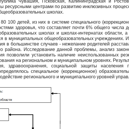
блика Чувашия, Псковская, Калининградская и Ростов
 ресурсными центрами по развитию инклюзивных процессо
общеобразовательных школах.
80 100 детей, из них в системе специального (коррекцио
стями здоровья, что составляет почти 6% общего числа д
образовательных школах и школах-интернатах области, а 
ся в муниципальных общеобразовательных учреждениях. Ин
ия в большинстве случаев - нежелание родителей расстав
го района. Исследование данной проблемы, анализ закон
ия позволили установить наличие неиспользованных рез
ования на региональном и муниципальном уровнях. Результ
ия, здравоохранения, социальной защиты населения
определялось специальное (коррекционное) образователь
имодействие регионального и муниципального уровней управ