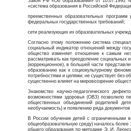
Закон РФ «Об образовании» от 10.07.1992 
«система образования в Российской Федераци
преемственных образовательных программ р
федеральных государственных требований;
сети реализующих их образовательных учрежд
Согласно этому положению система специал
социальный индикатор отношений между гос
общество изменяет отношение к самым не
рассматривать как преодоление социальных и
(коррекционное), в большей части представл
образованию как к социокультурному феноме
потребностями и целями; не существует без об
существенно влияет на мировоззрение общест
Знакомство научно-педагогического дефек
возможностями здоровья (ОВЗ) позволило пе
общественных объединений родителей дете
необучаемость) и появлению ряда документов 
В России обучение детей с ограниченными 
общеобразовательную среду) началось более 
общего образования по методике Э. И. Леонг