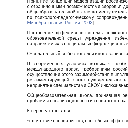
Принятие Концепции модернизации российско
с ограниченными возможностями здоровья д
общеобразовательной школе по месту житель
по психолого-педагогическому сопровожден
Минобразования России, 2003
]
:
Построение эффективной системы психолого-
образовательной среды учреждения, избе
направляемых в специальные (коррекционные
Окончательный выбор того или иного варианта
В современных условиях возникает необх
международного права, требованиям россий
осуществлении этого взаимодействия выявляю
регламентирующей совместную деятельность 
непринятие специалистами СКОУ инклюзивных
Общеобразовательная школа, принявшая реб
проблемы организационного и социального ха
К первым относятся:
•отсутствие специалистов, способных эффект