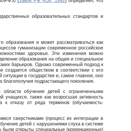
309-ФЗ)
[
Закон РФ «Об, 1992
]
определяет, что
ударственных образовательных стандартов и
о образования и может рассматриваться как
цессов гуманизации современное российское
ожностями здоровья. Эти изменения можно
зделение образования на общее и специальное
таких барьеров. Однако современный подход к
е создается обществом в соответствии с его
 ситуации в государстве и, самое главное, оно
го благополучия подрастающего поколения.
в области обучения детей с ограниченными
й учащихся, также как возросшая активность
 к отказу от ряда терминов (обучаемость-
ися сверстниками (процесс их интеграции в
бучение детей с нарушениями слуха в системе
па были открыты специальные (коррекционные)