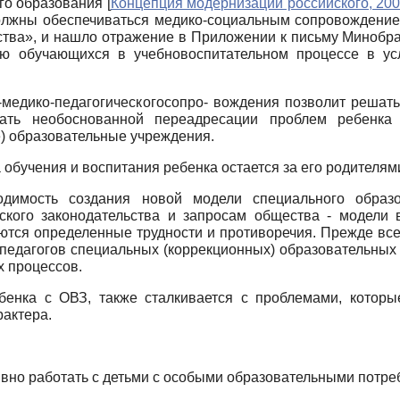
го образования
[
Концепция модернизации российского, 20
олжны обеспечиваться медико-социальным сопровождение
ства», и нашло отражение в Приложении к письму Мин­обр
ию обучающихся в учебно­воспитательном процессе в 
медико-педагогическогосопро- вождения позволит решать
жать необоснованной переадресации проблем ребенка 
) образовательные учреждения.
 обучения и воспитания ребенка остается за его родителя
одимость создания новой модели специального образ
ского законодательства и запросам общества - модели
тся определенные трудности и противоречия. Прежде всег
педагогов специальных (коррекционных) образовательных
 процессов.
енка с ОВЗ, также сталкивается с проблемами, которы
рактера.
ивно работать с детьми с особыми образовательными потре