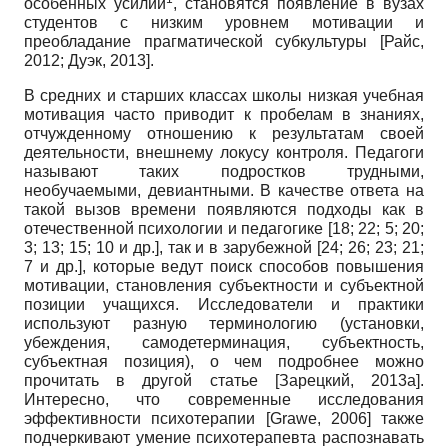
особенных усилий
, становятся появление в вузах
студентов с низким уровнем мотивации и
преобладание прагматической субкультуры
[
Райс,
2012
;
Дуэк, 2013
]
.
В средних и старших классах школы низкая учебная
мотивация часто приводит к пробелам в знаниях,
отчужденному отношению к результатам своей
деятельности, внешнему локусу контроля. Педагоги
называют таких подростков трудными,
необучаемыми, девиантными. В качестве ответа на
такой вызов времени появляются подходы как в
отечественной психологии и педагогике [18; 22; 5; 20;
3; 13; 15; 10 и др.], так и в зарубежной [24; 26; 23; 21;
7 и др.], которые ведут поиск способов повышения
мотивации, становления субъектности и субъектной
позиции учащихся. Исследователи и практики
используют разную терминологию (установки,
убеждения, самодетерминация, субъектность,
субъектная позиция), о чем подробнее можно
прочитать в другой статье
[
Зарецкий, 2013а
]
.
Интересно, что современные исследования
эффективности психотерапии
[
Grawe, 2006
]
также
подчеркивают умение психотерапевта распознавать