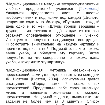
*Модифицированная методика экспресс-диагностики
учебных предпочтений учащихся
[
Пахомова
]
.
Учащимся предлагается лист с шестью
изображениями и подписями под каждой («Болото,
неприятно ходить по болоту», «Пустыня – каждый
день одно и то же», «Штурм горной вершины –
трудно, но интересно» и т. д.), каждая из которых
отражает определенное отношение к учению.
Испытуемые получают следующую инструкцию.
«Посмотрите внимательно на каждую картинку и
прочтите подпись к ней. Подумайте, на что похожа
ваша учеба, и обведите эту картинку. Затем
подумайте, на что совершенно не похожа ваша
учеба, и зачеркните эту картинку».
*Модифицированная методика незаконченных
предложений, сами утверждения взяты из методики
Ж. Нюттена
[
Нюттен, 2004
]
. Испытуемым дается
инструкция: «Перед вами 7 незаконченных
предложений. Представьте себе свою школьную
жизнь и напишите окончание к каждому
предложению. Не думайте долго, выполните это
задания не более чем за 3 минуты». Список