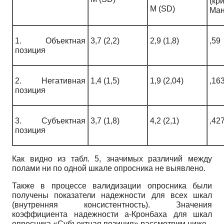
(кр
M (SD)
Ман
1. Объектная
3,7 (2,2)
2,9 (1,8)
,59
позиция
2. Негативная
1,4 (1,5)
1,9 (2,04)
,16
позиция
3. Субъектная
3,7 (1,8)
4,2 (2,1)
,42
позиция
Как видно из табл. 5, значимых различий между
полами ни по одной шкале опросника не выявлено.
Также в процессе валидизации опросника были
получены показатели надежности для всех шкал
(внутренняя консистентность). Значения
коэффициента надежности а-Кронбаха для шкал
опросника «Субъектная позиция» рассмотрим ниже.