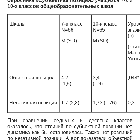
опросника «Субъектная позиция» учащихся 7-х и
10-х классов общеобразовательных школ
Шкалы
7-й класс
10-й класс
Уров
N=66
N=65
знач
(p)
M (SD)
M (SD)
(кри
Манн
Уитн
Объектная позиция
4,2
3,4
,044*
(1,8)
(1,9)
Негативная позиция
1,7 (2,3)
1,73 (1,76)
0,3
При сравнении седьмых и десятых классов
оказалось, что отличий по субъектной позиции нет,
динамика как бы остановилась. Также нет различий
по негативной позиции. А вот показатели объектной