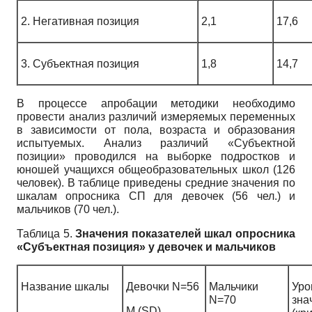
2. Негативная позиция
2,1
17,6
3. Субъектная позиция
1,8
14,7
В процессе апробации методики необходимо
провести анализ различий измеряемых переменных
в зависимости от пола, возраста и образования
испытуемых. Анализ различий «Субъектной
позиции» проводился на выборке подростков и
юношей учащихся общеобразовательных школ (126
человек). В таблице приведены средние значения по
шкалам опросника СП для девочек (56 чел.) и
мальчиков (70 чел.).
Таблица 5.
Значения показателей шкал опросника
«Субъектная позиция» у девочек и мальчиков
Название шкалы
Девочки N=56
Мальчики
Уро
N=70
зна
M (SD)