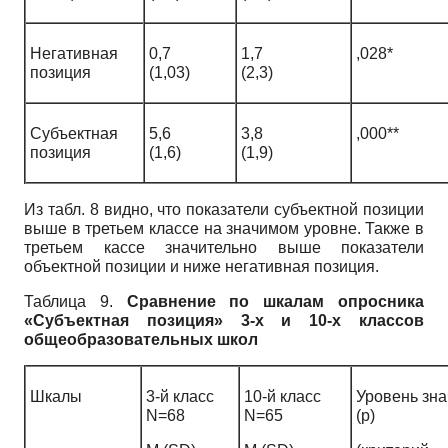
Негативная
0,7
1,7
,028*
позиция
(1,03)
(2,3)
Субъектная
5,6
3,8
,000**
позиция
(1,6)
(1,9)
Из табл. 8 видно, что показатели субъектной позиции
выше в третьем классе на значимом уровне. Также в
третьем кассе значительно выше показатели
объектной позиции и ниже негативная позиция.
Таблица 9.
Сравнение по шкалам опросника
«Субъектная позиция» 3-х и 10-х классов
общеобразовательных школ
Шкалы
3-й класс
10-й класс
Уровень зн
N=68
N=65
(p)