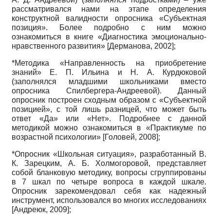
рассматривался нами на этапе определения
конструктной валидности опросника «Субъектная
позиция». Более подробно с ним можно
ознакомиться в книге «Диагностика эмоционально-
нравственного развития»
[
Дерманова, 2002
]
;
*Методика «Направленность на приобретение
знаний» Е. П. Ильина и Н. А. Курдюковой
(заполнялся младшими школьниками вместо
опросника Спилбергера-Андреевой). Данный
опросник построен сходным образом с «Субъектной
позицией», с той лишь разницей, что может быть
ответ «Да» или «Нет». Подробнее с данной
методикой можно ознакомиться в «Практикуме по
возрастной психологии»
[
Головей, 2008
]
;
*Опросник «Школьная ситуация», разработанный В.
К. Зарецким, А. Б. Холмогоровой, представляет
собой бланковую методику, вопросы сгруппированы
в 7 шкал по четыре вопроса в каждой шкале.
Опросник зарекомендовал себя как надежный
инструмент, использовался во многих исследованиях
[
Андреюк, 2009
]
;