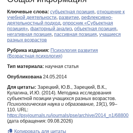
Ключевые слова:
субъектная позиция
,
отношение к
учебной деятельности
,
развитие
,
рефлексивно-
деятельностный подход
,
опросник «Субъектная
позиция»
,
факторный анализ
,
объектная позиция
,
негативная позиция
,
пассивная позиция
,
учащиеся
разных возрастов
Рубрика издания:
Психология развития
(Возрастная психология)
Тип материала:
научная статья
Опубликована
24.05.2014
Для цитаты:
Зарецкий, Ю.В., Зарецкий, В.К.,
Кулагина, И.Ю. (2014). Методика исследования
субъектной позиции учащихся разных возрастов.
Психологическая наука и образование,
19
(1), 99–
110. URL:
https://psyjournals.ru/journals/pse/archive/2014_n1/68800
(дата обращения: 09.08.2026)
Копировать для цитаты