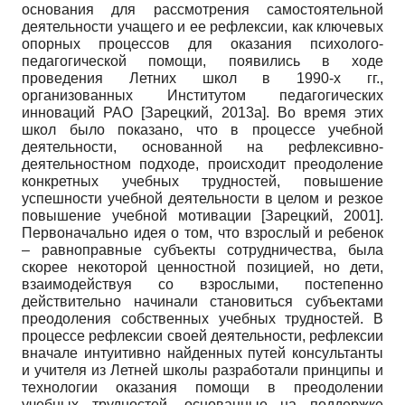
основания для рассмотрения самостоятельной
деятельности учащего и ее рефлексии, как ключевых
опорных процессов для оказания психолого-
педагогической помощи, появились в ходе
проведения Летних школ в 1990-х гг.,
организованных Институтом педагогических
инноваций РАО
[
Зарецкий, 2013а
]
. Во время этих
школ было показано, что в процессе учебной
деятельности, основанной на рефлексивно-
деятельностном подходе, происходит преодоление
конкретных учебных трудностей, повышение
успешности учебной деятельности в целом и резкое
повышение учебной мотивации
[
Зарецкий, 2001
]
.
Первоначально идея о том, что взрослый и ребенок
– равноправные субъекты сотрудничества, была
скорее некоторой ценностной позицией, но дети,
взаимодействуя со взрослыми, постепенно
действительно начинали становиться субъектами
преодоления собственных учебных трудностей. В
процессе рефлексии своей деятельности, рефлексии
вначале интуитивно найденных путей консультанты
и учителя из Летней школы разработали принципы и
технологии оказания помощи в преодолении
учебных трудностей, основанные на поддержке