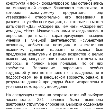
конструкта и поиск формулировок. Мы остановились
на стандартной форме бланкового самоотчета, в
котором испытуемому предлагается ряд
утверждений относительно его поведения в
различных учебных ситуациях, на которые он может
дать ответ «Да», «Скорее да, чем нет», «Скорее нет,
чем да», «Нет». Изначально нами закладывались в
опросник три шкалы, характеризующие позицию
ученика в учебной деятельности: «субъектная
позиция», «объектная позиция» и «негативная
позиция». Данный вариант опросника был
предложен испытуемым разных возрастов с целью
выяснения, могут ли они осмысленно отвечать на
вопросы, в полной мере понимая, что от них
требуется. Заполнение опросника особых
трудностей у них не выявило ни в младшем, ни в
подростковом, ни в юношеском возрасте, однако, в
результате данной процедуры были исправлены и
уточнены некоторые утверждения.
На следующем этапе на репрезентативной выборке
численностью 331 человек была выявлена
факторная структура опросника. Выборка содержала
следующие группы испытуемых: учащиеся