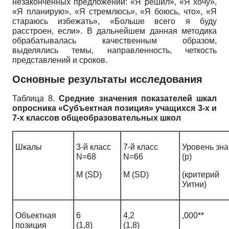
незаконченных предложений: «Я решил», «Я хочу»,
«Я планирую», «Я стремлюсь», «Я боюсь, что», «Я
стараюсь избежать», «Больше всего я буду
расстроен, если». В дальнейшем данная методика
обрабатывалась качественным образом,
выделялись темы, направленность, четкость
представлений и сроков.
Основные результаты исследования
Таблица 8.
Средние значения показателей шкал
опросника «Субъектная позиция» учащихся 3-х и
7-х классов общеобразовательных школ
Шкалы
3-й класс
7-й класс
Уровень зн
N=68
N=66
(p)
M (SD)
M (SD)
(критери
Уитни)
Объектная
6
4,2
,000**
позиция
(1,8)
(1,8)