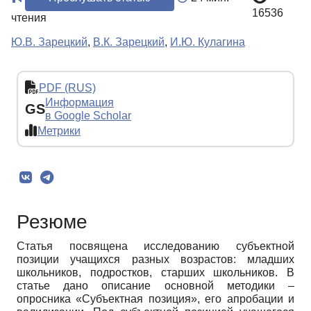
16536
чтения
Ю.В. Зарецкий
,
В.К. Зарецкий
,
И.Ю. Кулагина
PDF (RUS)
Информация
GS
в Google Scholar
Метрики
Резюме
Статья посвящена исследованию субъектной
позиции учащихся разных возрастов: младших
школьников, подростков, старших школьников. В
статье дано описание основной методики –
опросника «Субъектная позиция», его апробации и