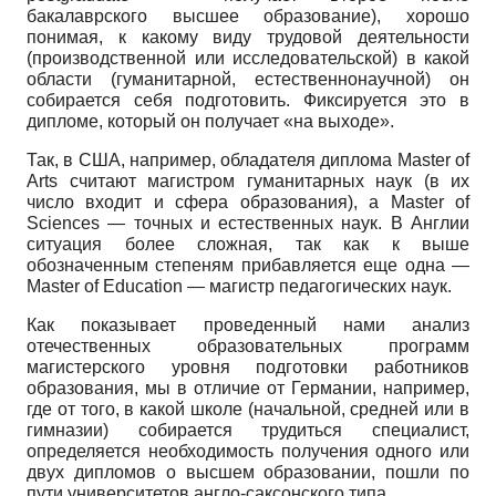
бакалаврского высшее образование), хорошо
понимая, к какому виду трудовой деятельности
(производственной или исследовательской) в какой
области (гуманитарной, естественнонаучной) он
собирается себя подготовить. Фиксируется это в
дипломе, который он получает «на выходе».
Так, в США, например, обладателя диплома Master of
Arts считают магистром гуманитарных наук (в их
число входит и сфера образования), а Master of
Sciences — точных и естественных наук. В Англии
ситуация более сложная, так как к выше
обозначенным степеням прибавляется еще одна —
Master of Education — магистр педагогических наук.
Как показывает проведенный нами анализ
отечественных образовательных программ
магистерского уровня подготовки работников
образования, мы в отличие от Германии, например,
где от того, в какой школе (начальной, средней или в
гимназии) собирается трудиться специалист,
определяется необходимость получения одного или
двух дипломов о высшем образовании, пошли по
пути университетов англо-саксонского типа.