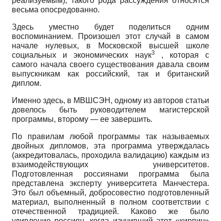
реализуемым), такого рода рассуждения относятся
весьма опосредованно.
Здесь уместно будет поделиться одним
воспоминанием. Произошел этот случай в самом
начале нулевых, в Московской высшей школе
3
социальных и экономических наук
, которая с
самого начала своего существования давала своим
выпускникам как российский, так и британский
диплом.
Именно здесь, в МВШСЭН, одному из авторов статьи
довелось быть руководителем магистерской
программы, второму — ее завершить.
По правилам любой программы так называемых
двойных дипломов, эта программа утверждалась
(аккредитовалась, проходила валидацию) каждым из
взаимодействующих университетов.
Подготовленная россиянами программа была
представлена эксперту университета Манчестера.
Это был объемный, добросовестно подготовленный
материал, выполненный в полном соответствии с
отечественной традицией. Каково же было
удивление россиян, когда изучивший этот «кирпич»