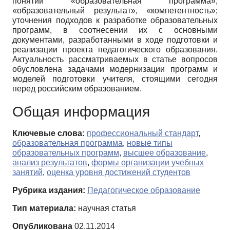
понятий «образовательная программа»,
«образовательный результат», «компетентность»;
уточнения подходов к разработке образовательных
программ, в соотнесении их с основными
документами, разработанными в ходе подготовки и
реализации проекта педагогического образования.
Актуальность рассматриваемых в статье вопросов
обусловлена задачами модернизации программ и
моделей подготовки учителя, стоящими сегодня
перед российским образованием.
Общая информация
Ключевые слова:
профессиональный стандарт
,
образовательная программа
,
новые типы
образовательных программ
,
высшее образование
,
анализ результатов
,
формы организации учебных
занятий
,
оценка уровня достижений студентов
Рубрика издания:
Педагогическое образование
Тип материала:
научная статья
Опубликована
02.11.2014