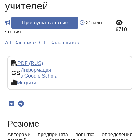
учителей
Прослушать статью
35 мин.
6710
чтения
А.Г. Каспржак
,
С.П. Калашников
PDF (RUS)
Информация
GS
в Google Scholar
Метрики
Резюме
Авторами предпринята попытка определения